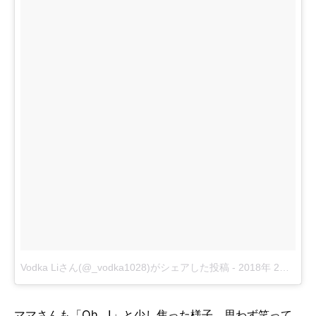
Vodka Liさん(@_vodka1028)がシェアした投稿
-
2018年 2月月12日午後5時10分PST
ママさんも「Oh…!」と少し焦った様子。思わず笑って