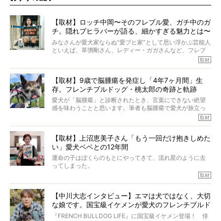
【取材】ロッチ中岡〜そのフレブル愛、ガチ中のガ
チ。隠れブヒラバーが語る、細かすぎる魅力とは〜
【前編】
みなさんが愛犬家ならぬ“愛ブヒ家”として思い浮かぶ芸能人
といえば、草彅剛さん、レディー・ガガさんなど、フレブ
ルを飼っている方が多いと思います。が、ロッチ中岡さん
取材
も、じつは大のフレブルラバーだというのをご存知です
か？ フレブルを飼っていないのにもかかわらず、中岡さ
【取材】9歳で脳腫瘍を発症し「4年7ヶ月間」生
んのインスタグラムを覗くと、たくさんのフレブルアカウ
存。フレンチブルドッグ・桃太郎の奇跡と軌跡
ントがフォローされていて、わが『FRENCH BULLDOG
LIFE』モデルのnicoやトーラスも、その中の一頭。
愛犬が「脳腫瘍」と診断されたとき、言葉にできない絶望
そんな中岡さんに、フレブルの魅力を語っていただきまし
感を味わうことと思います。筆者も脳腫瘍で愛犬が旅立っ
た。そのブヒ愛っぷりは、思ってた以上！ ガチ中のガチ
たひとり。だからこそ、どれほど厄介で困難な病気かを理
取材
でした!?
解をしているつもりです。「発症から1年生存すれば素晴ら
しい」とされるこの病気。
【取材】上沼恵美子さん「もう一回だけ抱きしめた
ところが、フレンチブルドッグの桃太郎は9歳で脳腫瘍を発
い」愛犬ベベとの12年間
症し、なんと4年7ヶ月間も生き抜いたのです。旅立ったと
きの年齢は13歳と11ヶ月、レジェンド級のレジェンドでし
運命の子はぼくらのもとにやってきて、流れ星のように去
た。さらには、治療後3年間は一度も発作が起きなかったと
ってしまった。
いいます。
その悲しみを語ることはなかなかむずかしい。
取材
この事実はフレンチブルドッグだけでなく、脳腫瘍と闘う
けれども、ぼくらはそのことについて考えたいし、泣き出
多くの犬たちに勇気と希望を与えるに違いありません。桃
しそうな飼い主さんを目の前にして、ほんのすこしでも寄
太郎のオーナーである佐藤さんご夫婦に、治療の選択やケ
【中川大志インタビュー】エマは犬ではなく、大切
り添いたいと思う。
アについて詳しくお話しをうかがいました。
な娘です。国宝級イケメンが愛犬のフレンチブルド
その悲しみをいますぐ解消することはできないが、話をき
いて、泣いたり笑ったりするのもいいだろう。
ッグと一緒に登場
『FRENCH BULLDOG LIFE』に国宝級イケメン登場！ 俳
こんな子だった、こんなにいい子だった、ほんとうに愛し