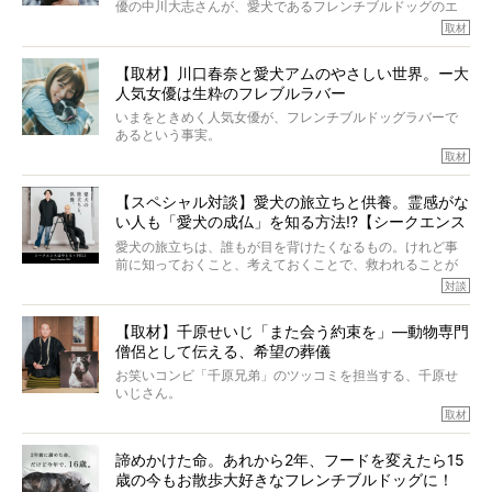
優の中川大志さんが、愛犬であるフレンチブルドッグのエ
ていたと。
マちゃん（2歳の女の子）にメロメロとの情報を聞きつけ、
取材
ぼくらは上沼恵美子さんのご自宅へ伺って、お話をきこう
中川さんを直撃。そのフレブル愛をたっぷり語っていただ
と思った。
きました。他のフレブルオーナーさん同様、濃すぎる親バ
【取材】川口春奈と愛犬アムのやさしい世界。ー大
カエピソードが次から次へと飛び出しました。
人気女優は生粋のフレブルラバー
いまをときめく人気女優が、フレンチブルドッグラバーで
あるという事実。
そうです、その人は川口春奈さん。
取材
アムちゃんというパイドの女の子と暮らしています。
話を聞けば聞くほど、そして春奈さんとアムちゃんのやり
【スペシャル対談】愛犬の旅立ちと供養。霊感がな
とりを目の当たりにするほどに、そのフレンチブルドッグ
い人も「愛犬の成仏」を知る方法!?【シークエンス
愛がわたしたちのそれとまったく同じであることに、なん
だかうれしくなってしまったのでした。
はやとも×PELI】
愛犬の旅立ちは、誰もが目を背けたくなるもの。けれど事
春奈さんとアムちゃんのすてきな暮らしを、BUHI編集長の
前に知っておくこと、考えておくことで、救われることが
小西がいつくしみながら、切り取らせていただきます。
たくさんあります。
対談
今回は、お盆スペシャル企画。世間が認めるほどの霊視能
【取材】千原せいじ「また会う約束を」―動物専門
力をもつお笑い芸人「シークエンスはやとも」さんに、愛
僧侶として伝える、希望の葬儀
犬の旅立ちや供養についてインタビュー。
インタビュアー兼対談相手は、大の犬好きで心霊分野の知
お笑いコンビ「千原兄弟」のツッコミを担当する、千原せ
識にも長けているPELIさん。
いじさん。
取材
「愛犬が旅立ったあと、ベッドやおもちゃはどうすればい
今年で結成35周年を迎え、芸人としての活躍も目覚ましい
い？」「お骨はどうするべき？」「お花やお線香は喜んで
中、2024年5月に動物専門僧侶になり世間を驚かせまし
くれる？」
諦めかけた命。あれから2年、フードを変えたら15
た。
さらには、霊感がない人でも愛犬が成仏したことを知る方
歳の今もお散歩大好きなフレンチブルドッグに！
僧侶としての名は「靖賢（せいけん）」。