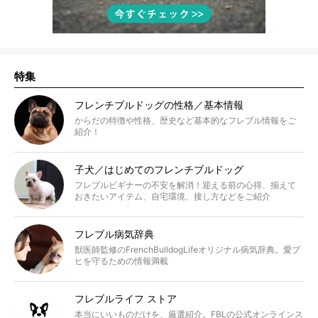
特集
フレンチブルドッグの性格／基本情報
からだの特徴や性格、歴史など基本的なフレブル情報をご
紹介！
子犬／はじめてのフレンチブルドッグ
フレブルビギナーの不安を解消！迎える前の心得、揃えて
おきたいアイテム、自宅環境、接し方などをご紹介
フレブル病気辞典
獣医師監修のFrenchBulldogLifeオリジナル病気辞典。愛ブ
ヒを守るための情報満載
フレブルライフ ストア
本当にいいものだけを、厳選紹介。FBLの公式オンラインス