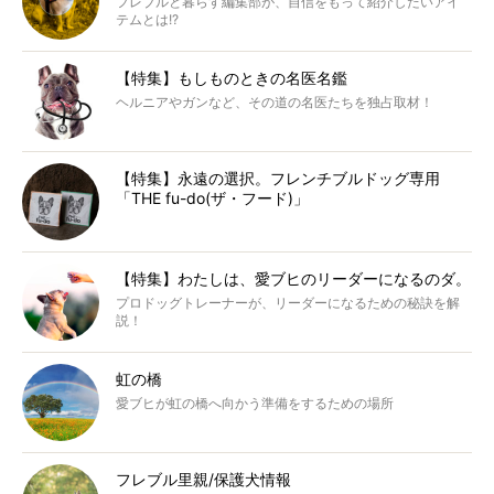
フレブルと暮らす編集部が、自信をもって紹介したいアイ
テムとは!?
【特集】もしものときの名医名鑑
ヘルニアやガンなど、その道の名医たちを独占取材！
【特集】永遠の選択。フレンチブルドッグ専用
「THE fu-do(ザ・フード)」
【特集】わたしは、愛ブヒのリーダーになるのダ。
プロドッグトレーナーが、リーダーになるための秘訣を解
説！
虹の橋
愛ブヒが虹の橋へ向かう準備をするための場所
フレブル里親/保護犬情報