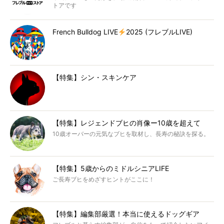
トアです
French Bulldog LIVE
2025 (フレブルLIVE)
【特集】シン・スキンケア
【特集】レジェンドブヒの肖像ー10歳を超えて
10歳オーバーの元気なブヒを取材し、長寿の秘訣を探る。
【特集】5歳からのミドルシニアLIFE
ご長寿ブヒをめざすヒントがここに！
【特集】編集部厳選！本当に使えるドッグギア