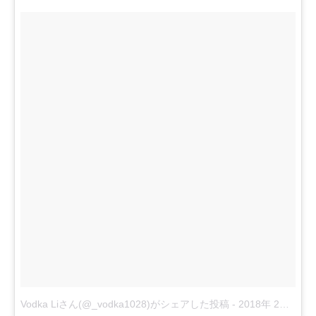
Vodka Liさん(@_vodka1028)がシェアした投稿
-
2018年 2月月16日午後8時01分PST