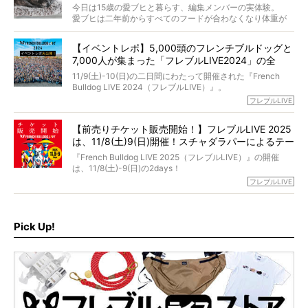
法まで。
当時54歳という年齢にして、なぜ動物専門僧侶という道を
今日は15歳の愛ブヒと暮らす、編集メンバーの実体験。
選んだのか。
愛ブヒは二年前からすべてのフードが合わなくなり体重が
お笑い芸人だからこそ暗くなりすぎない、むしろ心がスッ
また、愛犬の旅立ちとどのように向き合うべきなのか。
激減。検査をしても異常はなく「年齢のせいですね…」と言
と軽くなる。
「動物専門僧侶」という立場で、お話しをうかがいまし
われてしまいました。
永久保存版のスペシャル対談です！
【イベントレポ】5,000頭のフレンチブルドッグと
た。
もう諦めるしかないのかな…そんなとき、我が家に届いたの
7,000人が集まった「フレブルLIVE2024」の全
が「THE fu-do(ザ・フード)」の試食品でした。
貌！
そして「THE fu-do(ザ・フード)」を食べつづけて二年、愛
11/9(土)-10(日)の二日間にわたって開催された『French
ブヒは15歳になり、今も元気にお散歩をしています。
Bulldog LIVE 2024（フレブルLIVE）』。
今回は、二年前の絶望から今までを包み隠さず、時系列で
今年はのべ5,000頭のフレンチブルドッグと7,000人のフレ
フレブルLIVE
お話しさせていただきます。
ブルオーナーが集まりました！
【前売りチケット販売開始！】フレブルLIVE 2025
day1の司会はフレブルラバーのロッチさん。day2の音楽フ
は、11/8(土)9(日)開催！スチャダラパーによるテー
ェスには世代ど真ん中のPUFFYが出演するなど、例年以上
に豪華なラインナップ。
マソング制作も決定
『French Bulldog LIVE 2025（フレブルLIVE）』の開催
北は北海道、南は鹿児島県から。全国のフレンチブルドッ
は、11/8(土)-9(日)の2days！
グが一堂に会した「フレブルLIVE2024」の模様を、詳しく
お得な前売りチケット、いよいよ販売スタートです！
フレブルLIVE
お届けです！
さらに今年はビッグニュースが。
なんと、ヒップホップグループ「スチャダラパー」がフレ
最後には2025年の情報もありますので、要チェックでござ
ブルLIVEのテーマソングを制作してくれることになりまし
います！
た！
Pick Up!
テーマソングの情報やお得な前売りチケットの販売情報な
ど、内容盛りだくさんでお送りしていますので、最後まで
お見逃しなく！