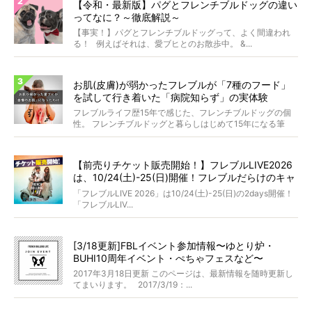
【令和・最新版】パグとフレンチブルドッグの違い
ってなに？～徹底解説～
【事実！】パグとフレンチブルドッグって、よく間違われ
る！ 例えばそれは、愛ブヒとのお散歩中。 &...
お肌(皮膚)が弱かったフレブルが「7種のフード」
を試して行き着いた「病院知らず」の実体験
フレブルライフ歴15年で感じた、フレンチブルドッグの個
性。 フレンチブルドッグと暮らしはじめて15年になる筆
者...
【前売りチケット販売開始！】フレブルLIVE2026
は、10/24(土)-25(日)開催！フレブルだらけのキャ
ンプ・前夜祭・バスプランも新登場!?
「フレブルLIVE 2026」は10/24(土)-25(日)の2days開催！
「フレブルLIV...
[3/18更新]FBLイベント参加情報〜ゆとり炉・
BUHI10周年イベント・ぺちゃフェスなど〜
2017年3月18日更新 このページは、最新情報を随時更新し
てまいります。 2017/3/19：...