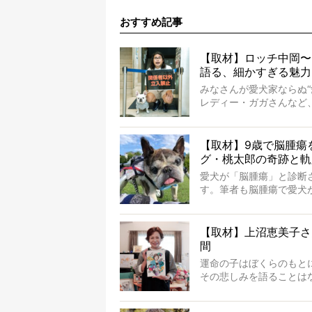
おすすめ記事
【取材】ロッチ中岡〜
語る、細かすぎる魅力
みなさんが愛犬家ならぬ
レディー・ガガさんなど
岡さんも、じつは大のフ
ていないのにもかかわら
ルアカウントがフォローされて
【取材】9歳で脳腫瘍
やトーラスも、その中の
グ・桃太郎の奇跡と軌
そんな中岡さんに、フレ
愛犬が「脳腫瘍」と診断
思ってた以上！ ガチ中の
す。筆者も脳腫瘍で愛犬
かを理解をしているつも
の病気。
ところが、フレンチブル
【取材】上沼恵美子さ
も生き抜いたのです。旅立
間
ドでした。さらには、治
運命の子はぼくらのもと
この事実はフレンチブル
その悲しみを語ることは
を与えるに違いありませ
けれども、ぼくらはその
やケアについて詳しくお
前にして、ほんのすこし