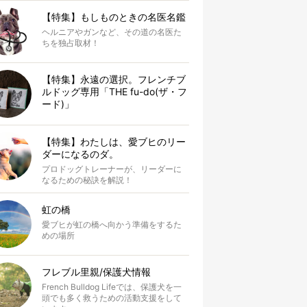
【特集】もしものときの名医名鑑
ヘルニアやガンなど、その道の名医た
ちを独占取材！
【特集】永遠の選択。フレンチブ
ルドッグ専用「THE fu-do(ザ・フ
ード)」
【特集】わたしは、愛ブヒのリー
ダーになるのダ。
プロドッグトレーナーが、リーダーに
なるための秘訣を解説！
虹の橋
愛ブヒが虹の橋へ向かう準備をするた
めの場所
フレブル里親/保護犬情報
French Bulldog Lifeでは、保護犬を一
頭でも多く救うための活動支援をして