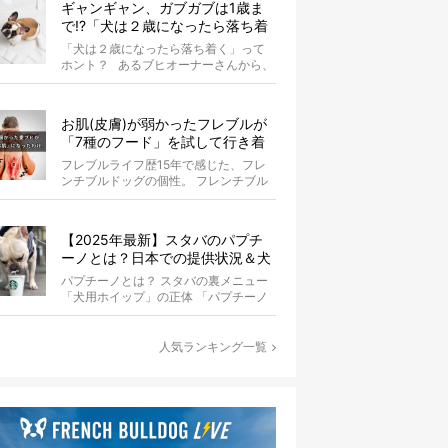
ギャンギャン、ガブガブは1歳ま
で!?「犬は２歳になったら落ち着
く」という都市伝説は本当？
「犬は２歳になったら落ち着く」って
ホント？ あるブヒオーナーさんから、
こんな質問がありました。...
お肌(皮膚)が弱かったフレブルが
「7種のフード」を試して行き着
いた「病院知らず」の実体験
フレブルライフ歴15年で感じた、フレ
ンチブルドッグの個性。 フレンチブル
ドッグと暮らしはじめて15年になる筆
者...
【2025年最新】スタバのパプチ
ーノとは？日本での提供状況＆犬
同伴OK店舗一覧も紹介！
パプチーノとは？ スタバの裏メニュー
「犬用ホイップ」の正体 「パプチーノ
（Puppuccino）」とは、紙コッ...
人気ランキング一覧