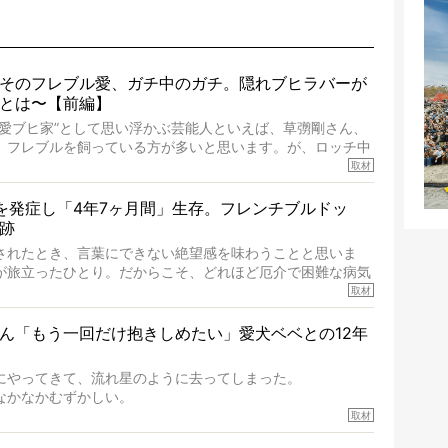
そのフレブル愛、ガチ中のガチ。隠れブヒラバーが
とは〜【前編】
“愛ブヒ家”として思い浮かぶ芸能人といえば、草彅剛さん、
、フレブルを飼っている方が多いと思います。が、ロッチ中
レブルラバーだというのをご存知ですか？ フレブルを飼っ
取材
ず、中岡さんのインスタグラムを覗くと、たくさんのフレブ
いて、わが『FRENCH BULLDOG LIFE』モデルのnico
を発症し「4年7ヶ月間」生存。フレンチブルドッ
一頭。
跡
ブルの魅力を語っていただきました。そのブヒ愛っぷりは、
されたとき、言葉にできない絶望感を味わうことと思いま
ガチでした!?
が旅立ったひとり。だからこそ、どれほど厄介で困難な病気
りです。「発症から1年生存すれば素晴らしい」とされるこ
取材
ドッグの桃太郎は9歳で脳腫瘍を発症し、なんと4年7ヶ月間
ん「もう一回だけ抱きしめたい」愛犬ベベとの12年
ったときの年齢は13歳と11ヶ月、レジェンド級のレジェン
療後3年間は一度も発作が起きなかったといいます。
にやってきて、流れ星のように去ってしまった。
ドッグだけでなく、脳腫瘍と闘う多くの犬たちに勇気と希望
なかなかむずかしい。
ん。桃太郎のオーナーである佐藤さんご夫婦に、治療の選択
ことについて考えたいし、泣き出しそうな飼い主さんを目の
取材
話しをうかがいました。
でも寄り添いたいと思う。