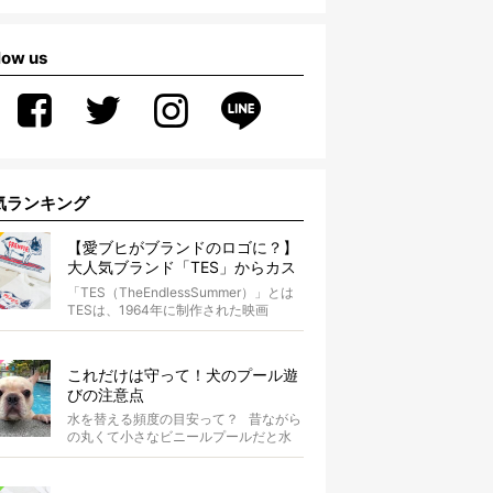
low us
気ランキング
【愛ブヒがブランドのロゴに？】
大人気ブランド「TES」からカス
タムオーダーが誕生！
「TES（TheEndlessSummer）」とは
TESは、1964年に制作された映画
『The...
これだけは守って！犬のプール遊
びの注意点
水を替える頻度の目安って？ 昔ながら
の丸くて小さなビニールプールだと水
替えもさほど手間ではないけ...