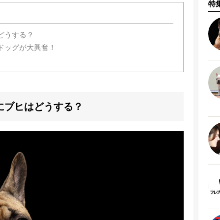
特
どうする？
ドッグが大興奮！
にブヒはどうする？