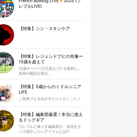
French Bulldog LIVE
2025 (フ
レブルLIVE)
【特集】シン・スキンケア
【特集】レジェンドブヒの肖像ー
10歳を超えて
10歳オーバーの元気なブヒを取材し、
長寿の秘訣を探る。
【特集】5歳からのミドルシニア
LIFE
ご長寿ブヒをめざすヒントがここに！
【特集】編集部厳選！本当に使え
るドッグギア
フレブルと暮らす編集部が、自信をも
って紹介したいアイテムとは!?