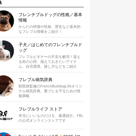
集
フレンチブルドッグの性格／基本
情報
からだの特徴や性格、歴史など基本的
なフレブル情報をご紹介！
子犬／はじめてのフレンチブルド
ッグ
フレブルビギナーの不安を解消！迎え
る前の心得、揃えておきたいアイテ
ム、自宅環境、接し方などをご紹介
フレブル病気辞典
獣医師監修のFrenchBulldogLifeオリジ
ナル病気辞典。愛ブヒを守るための情
報満載
フレブルライフ ストア
本当にいいものだけを、厳選紹介。FBL
の公式オンラインストアです