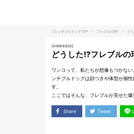
>
>
フレンチブルドッグTOP
フレブル
LOVE
どう
2018年9月6日
どうした!?フレブル
ワンコって、私たちが想像もつかない
ンチブルドッグは顔つきや体型が個性
す。
ここではそんな、フレブルが見せた爆
Share
Tweet