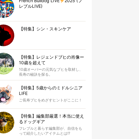
French Bulldog LIVE
2025 (フ
レブルLIVE)
【特集】シン・スキンケア
【特集】レジェンドブヒの肖像ー
10歳を超えて
10歳オーバーの元気なブヒを取材し、
長寿の秘訣を探る。
【特集】5歳からのミドルシニア
LIFE
ご長寿ブヒをめざすヒントがここに！
【特集】編集部厳選！本当に使え
るドッグギア
フレブルと暮らす編集部が、自信をも
って紹介したいアイテムとは!?