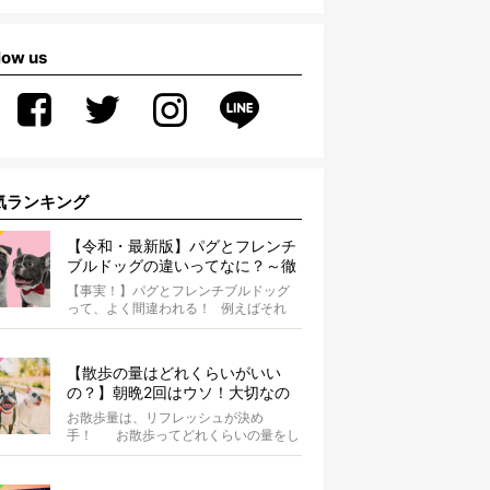
low us
気ランキング
【令和・最新版】パグとフレンチ
ブルドッグの違いってなに？～徹
底解説～
【事実！】パグとフレンチブルドッグ
って、よく間違われる！ 例えばそれ
は、愛ブヒとのお散歩中。 &...
【散歩の量はどれくらいがいい
の？】朝晩2回はウソ！大切なの
は運動量より「リフレッシュ」〜
お散歩量は、リフレッシュが決め
お散歩にまつわる疑問FAQつき〜
手！ お散歩ってどれくらいの量をし
たらいいのか迷いませんか？ よ...