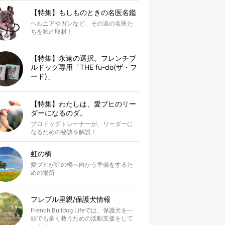
【特集】もしものときの名医名鑑
ヘルニアやガンなど、その道の名医た
ちを独占取材！
【特集】永遠の選択。フレンチブ
ルドッグ専用「THE fu-do(ザ・フ
ード)」
【特集】わたしは、愛ブヒのリー
ダーになるのダ。
プロドッグトレーナーが、リーダーに
なるための秘訣を解説！
虹の橋
愛ブヒが虹の橋へ向かう準備をするた
めの場所
フレブル里親/保護犬情報
French Bulldog Lifeでは、保護犬を一
頭でも多く救うための活動支援をして