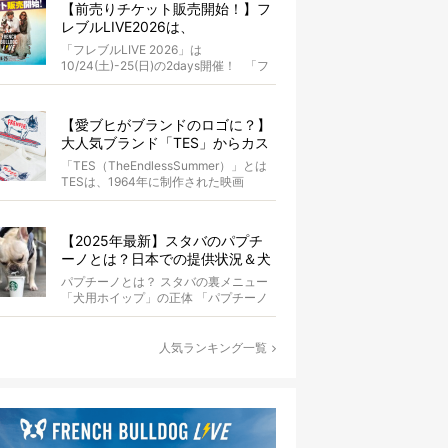
【前売りチケット販売開始！】フ
レブルLIVE2026は、
10/24(土)-25(日)開催！フレブル
「フレブルLIVE 2026」は
だらけのキャンプ・前夜祭・バス
10/24(土)-25(日)の2days開催！ 「フ
プランも新登場!?
レブルLIV...
【愛ブヒがブランドのロゴに？】
大人気ブランド「TES」からカス
タムオーダーが誕生！
「TES（TheEndlessSummer）」とは
TESは、1964年に制作された映画
『The...
【2025年最新】スタバのパプチ
ーノとは？日本での提供状況＆犬
同伴OK店舗一覧も紹介！
パプチーノとは？ スタバの裏メニュー
「犬用ホイップ」の正体 「パプチーノ
（Puppuccino）」とは、紙コッ...
人気ランキング一覧