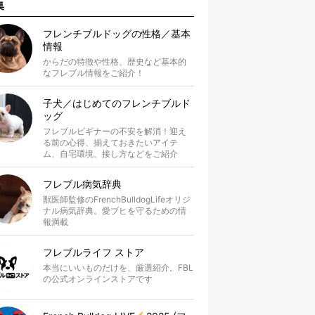
集
フレンチブルドッグの性格／基本
情報
からだの特徴や性格、歴史など基本的
なフレブル情報をご紹介！
子犬／はじめてのフレンチブルド
ッグ
フレブルビギナーの不安を解消！迎え
る前の心得、揃えておきたいアイテ
ム、自宅環境、接し方などをご紹介
フレブル病気辞典
獣医師監修のFrenchBulldogLifeオリジ
ナル病気辞典。愛ブヒを守るための情
報満載
フレブルライフ ストア
本当にいいものだけを、厳選紹介。FBL
の公式オンラインストアです