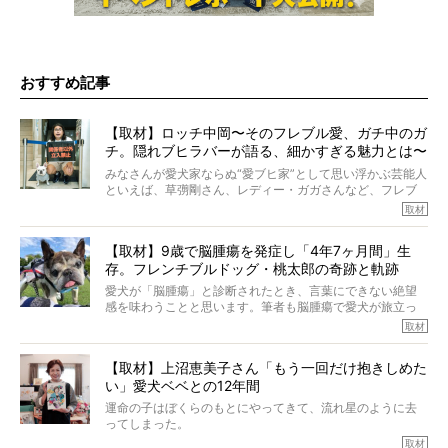
おすすめ記事
【取材】ロッチ中岡〜そのフレブル愛、ガチ中のガ
チ。隠れブヒラバーが語る、細かすぎる魅力とは〜
【前編】
みなさんが愛犬家ならぬ“愛ブヒ家”として思い浮かぶ芸能人
といえば、草彅剛さん、レディー・ガガさんなど、フレブ
ルを飼っている方が多いと思います。が、ロッチ中岡さん
取材
も、じつは大のフレブルラバーだというのをご存知です
か？ フレブルを飼っていないのにもかかわらず、中岡さ
【取材】9歳で脳腫瘍を発症し「4年7ヶ月間」生
んのインスタグラムを覗くと、たくさんのフレブルアカウ
存。フレンチブルドッグ・桃太郎の奇跡と軌跡
ントがフォローされていて、わが『FRENCH BULLDOG
LIFE』モデルのnicoやトーラスも、その中の一頭。
愛犬が「脳腫瘍」と診断されたとき、言葉にできない絶望
そんな中岡さんに、フレブルの魅力を語っていただきまし
感を味わうことと思います。筆者も脳腫瘍で愛犬が旅立っ
た。そのブヒ愛っぷりは、思ってた以上！ ガチ中のガチ
たひとり。だからこそ、どれほど厄介で困難な病気かを理
取材
でした!?
解をしているつもりです。「発症から1年生存すれば素晴ら
しい」とされるこの病気。
【取材】上沼恵美子さん「もう一回だけ抱きしめた
ところが、フレンチブルドッグの桃太郎は9歳で脳腫瘍を発
い」愛犬ベベとの12年間
症し、なんと4年7ヶ月間も生き抜いたのです。旅立ったと
きの年齢は13歳と11ヶ月、レジェンド級のレジェンドでし
運命の子はぼくらのもとにやってきて、流れ星のように去
た。さらには、治療後3年間は一度も発作が起きなかったと
ってしまった。
いいます。
その悲しみを語ることはなかなかむずかしい。
取材