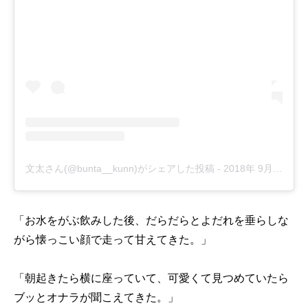
文太さん(@bunta__kunn)がシェアした投稿
-
2018年 9月月24日午前5時54分PDT
「お水をがぶ飲みした後、だらだらとよだれを垂らしな
がら懐っこい顔で走って甘えてきた。」
「朝起きたら横に座っていて、可愛くて見つめていたら
ブッとオナラが聞こえてきた。」