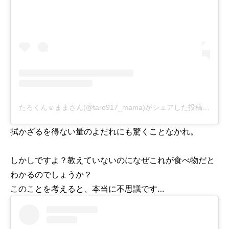
たろくん☺︎ままさん(@taro917_mama)がシェアした投稿
-
201
拭かざるを得ない量のよだれにも驚くことなかれ。
しかしですよ？教えていないのになぜこれが食べ物だと
わかるのでしょうか？
このことを考えると、本当に不思議です…