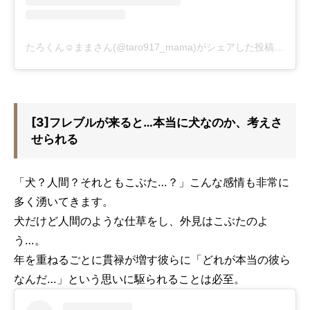
たろくん☺︎ままさん(@taro917_mama)がシェアした投稿
-
201
[3]フレブルが来ると…本当に犬なのか、考えさ
せられる
「犬？人間？それともこぶた…？」こんな感情も非常に
多く湧いてきます。
犬だけど人間のような仕草をし、外見はこぶたのよ
う…。
年を重ねるごとに貫禄が増す彼らに「どれが本当の彼ら
なんだ…」という思いに駆られることは必至。