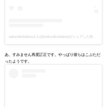
sakurabuhidesuさん(@sakurabuhidesu)がシェアした投稿
-
201
あ、すみません再度訂正です。やっぱり彼らはこぶただ
ったようです。