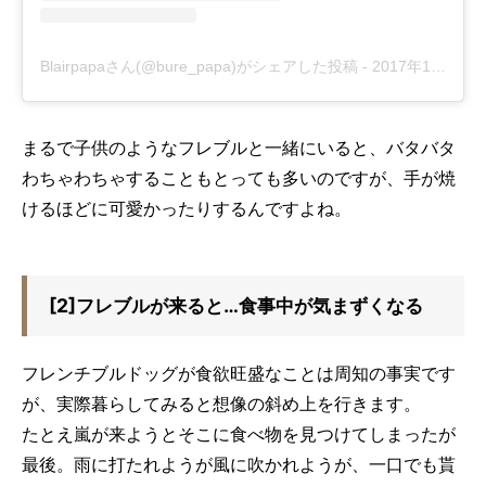
Blairpapaさん(@bure_papa)がシェアした投稿
-
2017年10月月26日午前12時49分PDT
まるで子供のようなフレブルと一緒にいると、バタバタ
わちゃわちゃすることもとっても多いのですが、手が焼
けるほどに可愛かったりするんですよね。
[2]フレブルが来ると…食事中が気まずくなる
フレンチブルドッグが食欲旺盛なことは周知の事実です
が、実際暮らしてみると想像の斜め上を行きます。
たとえ嵐が来ようとそこに食べ物を見つけてしまったが
最後。雨に打たれようが風に吹かれようが、一口でも貰