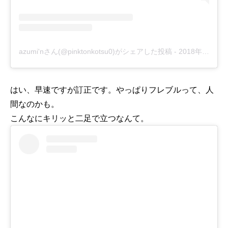
azumi'nさん(@pinktonkotsu0)がシェアした投稿
-
2018年 7月月4日午後7時49分PDT
はい、早速ですが訂正です。やっぱりフレブルって、人
間なのかも。
こんなにキリッと二足で立つなんて。