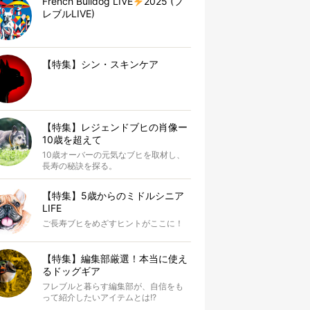
French Bulldog LIVE
2025 (フ
レブルLIVE)
【特集】シン・スキンケア
【特集】レジェンドブヒの肖像ー
10歳を超えて
10歳オーバーの元気なブヒを取材し、
長寿の秘訣を探る。
【特集】5歳からのミドルシニア
LIFE
ご長寿ブヒをめざすヒントがここに！
【特集】編集部厳選！本当に使え
るドッグギア
フレブルと暮らす編集部が、自信をも
って紹介したいアイテムとは!?