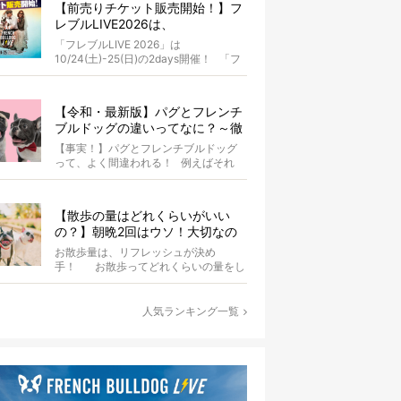
【前売りチケット販売開始！】フ
レブルLIVE2026は、
10/24(土)-25(日)開催！フレブル
「フレブルLIVE 2026」は
だらけのキャンプ・前夜祭・バス
10/24(土)-25(日)の2days開催！ 「フ
プランも新登場!?
レブルLIV...
【令和・最新版】パグとフレンチ
ブルドッグの違いってなに？～徹
底解説～
【事実！】パグとフレンチブルドッグ
って、よく間違われる！ 例えばそれ
は、愛ブヒとのお散歩中。 &...
【散歩の量はどれくらいがいい
の？】朝晩2回はウソ！大切なの
は運動量より「リフレッシュ」〜
お散歩量は、リフレッシュが決め
お散歩にまつわる疑問FAQつき〜
手！ お散歩ってどれくらいの量をし
たらいいのか迷いませんか？ よ...
人気ランキング一覧