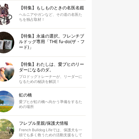
【特集】もしものときの名医名鑑
ヘルニアやガンなど、その道の名医た
ちを独占取材！
【特集】永遠の選択。フレンチブ
ルドッグ専用「THE fu-do(ザ・フ
ード)」
【特集】わたしは、愛ブヒのリー
ダーになるのダ。
プロドッグトレーナーが、リーダーに
なるための秘訣を解説！
虹の橋
愛ブヒが虹の橋へ向かう準備をするた
めの場所
フレブル里親/保護犬情報
French Bulldog Lifeでは、保護犬を一
頭でも多く救うための活動支援をして