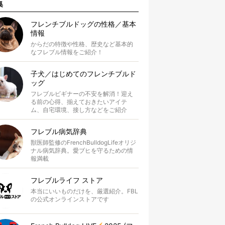
集
フレンチブルドッグの性格／基本
情報
からだの特徴や性格、歴史など基本的
なフレブル情報をご紹介！
子犬／はじめてのフレンチブルド
ッグ
フレブルビギナーの不安を解消！迎え
る前の心得、揃えておきたいアイテ
ム、自宅環境、接し方などをご紹介
フレブル病気辞典
獣医師監修のFrenchBulldogLifeオリジ
ナル病気辞典。愛ブヒを守るための情
報満載
フレブルライフ ストア
本当にいいものだけを、厳選紹介。FBL
の公式オンラインストアです