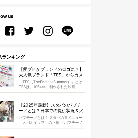
low us
気ランキング
【愛ブヒがブランドのロゴに？】
大人気ブランド「TES」からカス
タムオーダーが誕生！
「TES（TheEndlessSummer）」とは
TESは、1964年に制作された映画
『The...
【2025年最新】スタバのパプチ
ーノとは？日本での提供状況＆犬
同伴OK店舗一覧も紹介！
パプチーノとは？ スタバの裏メニュー
「犬用ホイップ」の正体 「パプチーノ
（Puppuccino）」とは、紙コッ...