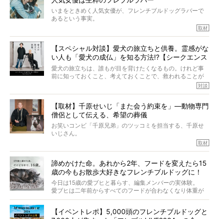
いまをときめく人気女優が、フレンチブルドッグラバーで
あるという事実。
そうです、その人は川口春奈さん。
取材
アムちゃんというパイドの女の子と暮らしています。
話を聞けば聞くほど、そして春奈さんとアムちゃんのやり
【スペシャル対談】愛犬の旅立ちと供養。霊感がな
とりを目の当たりにするほどに、そのフレンチブルドッグ
い人も「愛犬の成仏」を知る方法!?【シークエンス
愛がわたしたちのそれとまったく同じであることに、なん
だかうれしくなってしまったのでした。
はやとも×PELI】
愛犬の旅立ちは、誰もが目を背けたくなるもの。けれど事
春奈さんとアムちゃんのすてきな暮らしを、BUHI編集長の
前に知っておくこと、考えておくことで、救われることが
小西がいつくしみながら、切り取らせていただきます。
たくさんあります。
対談
今回は、お盆スペシャル企画。世間が認めるほどの霊視能
【取材】千原せいじ「また会う約束を」―動物専門
力をもつお笑い芸人「シークエンスはやとも」さんに、愛
僧侶として伝える、希望の葬儀
犬の旅立ちや供養についてインタビュー。
インタビュアー兼対談相手は、大の犬好きで心霊分野の知
お笑いコンビ「千原兄弟」のツッコミを担当する、千原せ
識にも長けているPELIさん。
いじさん。
取材
「愛犬が旅立ったあと、ベッドやおもちゃはどうすればい
今年で結成35周年を迎え、芸人としての活躍も目覚ましい
い？」「お骨はどうするべき？」「お花やお線香は喜んで
中、2024年5月に動物専門僧侶になり世間を驚かせまし
くれる？」
諦めかけた命。あれから2年、フードを変えたら15
た。
さらには、霊感がない人でも愛犬が成仏したことを知る方
歳の今もお散歩大好きなフレンチブルドッグに！
僧侶としての名は「靖賢（せいけん）」。
法まで。
当時54歳という年齢にして、なぜ動物専門僧侶という道を
今日は15歳の愛ブヒと暮らす、編集メンバーの実体験。
選んだのか。
愛ブヒは二年前からすべてのフードが合わなくなり体重が
お笑い芸人だからこそ暗くなりすぎない、むしろ心がスッ
また、愛犬の旅立ちとどのように向き合うべきなのか。
激減。検査をしても異常はなく「年齢のせいですね…」と言
と軽くなる。
「動物専門僧侶」という立場で、お話しをうかがいまし
われてしまいました。
永久保存版のスペシャル対談です！
【イベントレポ】5,000頭のフレンチブルドッグと
た。
もう諦めるしかないのかな…そんなとき、我が家に届いたの