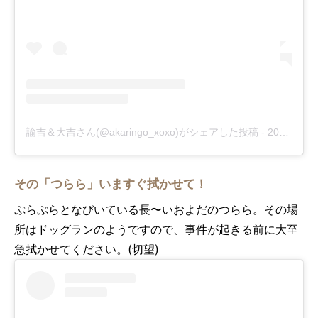
諭吉＆大吉さん(@akaringo_xoxo)がシェアした投稿
-
2018年 3月月10日午前12時09分PST
その「つらら」いますぐ拭かせて！
ぷらぷらとなびいている長〜いおよだのつらら。その場
所はドッグランのようですので、事件が起きる前に大至
急拭かせてください。(切望)