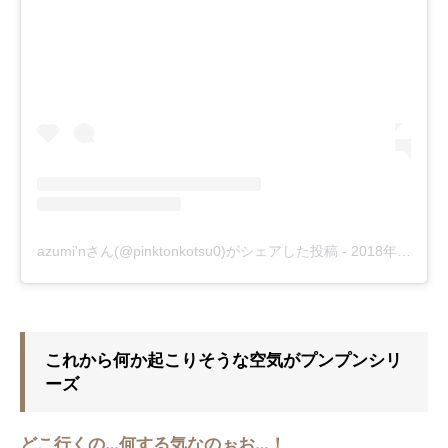
azumi'nさん(@pinktonkotsu0)がシェアした投稿
-
2018年 4月月26日午後3時58分PDT
これから何か起こりそうな空気がプンプンシリ
ーズ
どこ行くの…何する気なのぉお…！