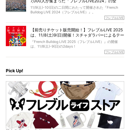
7,000人が集まった「フレブルLIVE2024」の全
が「THE fu-do(ザ・フード)」の試食品でした。
貌！
そして「THE fu-do(ザ・フード)」を食べつづけて二年、愛
11/9(土)-10(日)の二日間にわたって開催された『French
ブヒは15歳になり、今も元気にお散歩をしています。
Bulldog LIVE 2024（フレブルLIVE）』。
今回は、二年前の絶望から今までを包み隠さず、時系列で
今年はのべ5,000頭のフレンチブルドッグと7,000人のフレ
フレブルLIVE
お話しさせていただきます。
ブルオーナーが集まりました！
【前売りチケット販売開始！】フレブルLIVE 2025
day1の司会はフレブルラバーのロッチさん。day2の音楽フ
は、11/8(土)9(日)開催！スチャダラパーによるテー
ェスには世代ど真ん中のPUFFYが出演するなど、例年以上
に豪華なラインナップ。
マソング制作も決定
『French Bulldog LIVE 2025（フレブルLIVE）』の開催
北は北海道、南は鹿児島県から。全国のフレンチブルドッ
は、11/8(土)-9(日)の2days！
グが一堂に会した「フレブルLIVE2024」の模様を、詳しく
お得な前売りチケット、いよいよ販売スタートです！
フレブルLIVE
お届けです！
さらに今年はビッグニュースが。
なんと、ヒップホップグループ「スチャダラパー」がフレ
最後には2025年の情報もありますので、要チェックでござ
ブルLIVEのテーマソングを制作してくれることになりまし
います！
た！
Pick Up!
テーマソングの情報やお得な前売りチケットの販売情報な
ど、内容盛りだくさんでお送りしていますので、最後まで
お見逃しなく！