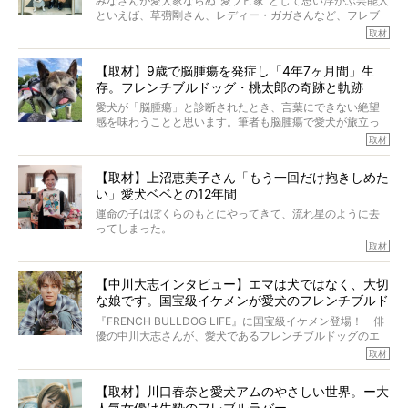
みなさんが愛犬家ならぬ“愛ブヒ家”として思い浮かぶ芸能人
といえば、草彅剛さん、レディー・ガガさんなど、フレブ
ルを飼っている方が多いと思います。が、ロッチ中岡さん
取材
も、じつは大のフレブルラバーだというのをご存知です
か？ フレブルを飼っていないのにもかかわらず、中岡さ
【取材】9歳で脳腫瘍を発症し「4年7ヶ月間」生
んのインスタグラムを覗くと、たくさんのフレブルアカウ
存。フレンチブルドッグ・桃太郎の奇跡と軌跡
ントがフォローされていて、わが『FRENCH BULLDOG
LIFE』モデルのnicoやトーラスも、その中の一頭。
愛犬が「脳腫瘍」と診断されたとき、言葉にできない絶望
そんな中岡さんに、フレブルの魅力を語っていただきまし
感を味わうことと思います。筆者も脳腫瘍で愛犬が旅立っ
た。そのブヒ愛っぷりは、思ってた以上！ ガチ中のガチ
たひとり。だからこそ、どれほど厄介で困難な病気かを理
取材
でした!?
解をしているつもりです。「発症から1年生存すれば素晴ら
しい」とされるこの病気。
【取材】上沼恵美子さん「もう一回だけ抱きしめた
ところが、フレンチブルドッグの桃太郎は9歳で脳腫瘍を発
い」愛犬ベベとの12年間
症し、なんと4年7ヶ月間も生き抜いたのです。旅立ったと
きの年齢は13歳と11ヶ月、レジェンド級のレジェンドでし
運命の子はぼくらのもとにやってきて、流れ星のように去
た。さらには、治療後3年間は一度も発作が起きなかったと
ってしまった。
いいます。
その悲しみを語ることはなかなかむずかしい。
取材
この事実はフレンチブルドッグだけでなく、脳腫瘍と闘う
けれども、ぼくらはそのことについて考えたいし、泣き出
多くの犬たちに勇気と希望を与えるに違いありません。桃
しそうな飼い主さんを目の前にして、ほんのすこしでも寄
太郎のオーナーである佐藤さんご夫婦に、治療の選択やケ
【中川大志インタビュー】エマは犬ではなく、大切
り添いたいと思う。
アについて詳しくお話しをうかがいました。
な娘です。国宝級イケメンが愛犬のフレンチブルド
その悲しみをいますぐ解消することはできないが、話をき
いて、泣いたり笑ったりするのもいいだろう。
ッグと一緒に登場
『FRENCH BULLDOG LIFE』に国宝級イケメン登場！ 俳
こんな子だった、こんなにいい子だった、ほんとうに愛し
優の中川大志さんが、愛犬であるフレンチブルドッグのエ
ていたと。
マちゃん（2歳の女の子）にメロメロとの情報を聞きつけ、
取材
ぼくらは上沼恵美子さんのご自宅へ伺って、お話をきこう
中川さんを直撃。そのフレブル愛をたっぷり語っていただ
と思った。
きました。他のフレブルオーナーさん同様、濃すぎる親バ
【取材】川口春奈と愛犬アムのやさしい世界。ー大
カエピソードが次から次へと飛び出しました。
人気女優は生粋のフレブルラバー