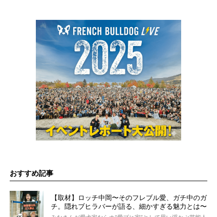
おすすめ記事
【取材】ロッチ中岡〜そのフレブル愛、ガチ中のガ
チ。隠れブヒラバーが語る、細かすぎる魅力とは〜
【前編】