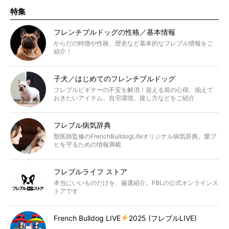
特集
フレンチブルドッグの性格／基本情報
からだの特徴や性格、歴史など基本的なフレブル情報をご
紹介！
子犬／はじめてのフレンチブルドッグ
フレブルビギナーの不安を解消！迎える前の心得、揃えて
おきたいアイテム、自宅環境、接し方などをご紹介
フレブル病気辞典
獣医師監修のFrenchBulldogLifeオリジナル病気辞典。愛ブ
ヒを守るための情報満載
フレブルライフ ストア
本当にいいものだけを、厳選紹介。FBLの公式オンラインス
トアです
French Bulldog LIVE
2025 (フレブルLIVE)