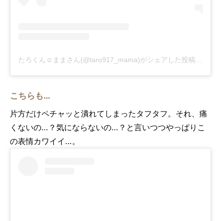
たろくん☺︎ままさん(@taro917_mama)がシェアした投稿
-
201
こちらも…
片方だけペチャッと潰れてしまったタフタフ。それ、痛
くないの…？気にならないの…？と言いつつやっぱりこ
の表情カワイイ…。