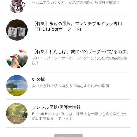
ヘルニアやガンなど、その道の名医たちを独占取材！
【特集】永遠の選択。フレンチブルドッグ専用
「THE fu-do(ザ・フード)」
【特集】わたしは、愛ブヒのリーダーになるのダ。
プロドッグトレーナーが、リーダーになるための秘訣を解
説！
虹の橋
愛ブヒが虹の橋へ向かう準備をするための場所
フレブル里親/保護犬情報
French Bulldog Lifeでは、保護犬を一頭でも多く救うため
の活動支援をしています。