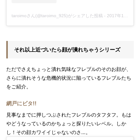
taroimoさん(@taroimo_925)がシェアした投稿
-
2017年12月月2日午前2時39分PST
それ以上近づいたら顔が潰れちゃうシリーズ
ただでさえちょっと潰れ気味なフレブルのそのお顔が、
さらに潰れそうな危機的状況に陥っているフレブルたち
をご紹介。
網戸にビタ!!
見事なまでに押しつぶされたフレブルのタフタフ。もは
やどうなっているのかちょっと探りたいレベル。しか
し！その顔カワイイじゃないのさ…。