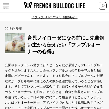
「フレブルLIVE 2025」開催決定！
2019年4月4日
育児ノイローゼになる前に…先輩飼
い主から伝えたい「フレブルオー
ナーの心得」
公園やドッグランへ遊びに行くと、なんだか最近よくフレンチブルド
ッグを見かけますよね。出会ったフレブルたちの年齢を尋ねると1歳
未満のパピーであることも多く、やはり昨今のフレブルブームの影響
なのか、ブヒを相棒に迎える人の数が急激に増えていることを実感し
ます。そしてフレブル同士が出会えば、自然と挨拶から会話が始まる
のもブヒオーナーのお約束。そんなとき、自分が年長さんのフレブル
を連れているとしつけや飼い方について相談されることがチラホラ。
ここはブヒオーナー同士、アドバイスできることは親切に教えてあげ
たい！ そこで今回はフレブルオーナー歴がまだ浅いオーナーさんに