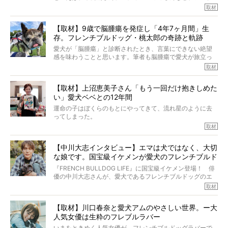
ルを飼っている方が多いと思います。が、ロッチ中岡さん
取材
も、じつは大のフレブルラバーだというのをご存知です
か？ フレブルを飼っていないのにもかかわらず、中岡さ
【取材】9歳で脳腫瘍を発症し「4年7ヶ月間」生
んのインスタグラムを覗くと、たくさんのフレブルアカウ
存。フレンチブルドッグ・桃太郎の奇跡と軌跡
ントがフォローされていて、わが『FRENCH BULLDOG
LIFE』モデルのnicoやトーラスも、その中の一頭。
愛犬が「脳腫瘍」と診断されたとき、言葉にできない絶望
そんな中岡さんに、フレブルの魅力を語っていただきまし
感を味わうことと思います。筆者も脳腫瘍で愛犬が旅立っ
た。そのブヒ愛っぷりは、思ってた以上！ ガチ中のガチ
たひとり。だからこそ、どれほど厄介で困難な病気かを理
取材
でした!?
解をしているつもりです。「発症から1年生存すれば素晴ら
しい」とされるこの病気。
【取材】上沼恵美子さん「もう一回だけ抱きしめた
ところが、フレンチブルドッグの桃太郎は9歳で脳腫瘍を発
い」愛犬ベベとの12年間
症し、なんと4年7ヶ月間も生き抜いたのです。旅立ったと
きの年齢は13歳と11ヶ月、レジェンド級のレジェンドでし
運命の子はぼくらのもとにやってきて、流れ星のように去
た。さらには、治療後3年間は一度も発作が起きなかったと
ってしまった。
いいます。
その悲しみを語ることはなかなかむずかしい。
取材
この事実はフレンチブルドッグだけでなく、脳腫瘍と闘う
けれども、ぼくらはそのことについて考えたいし、泣き出
多くの犬たちに勇気と希望を与えるに違いありません。桃
しそうな飼い主さんを目の前にして、ほんのすこしでも寄
太郎のオーナーである佐藤さんご夫婦に、治療の選択やケ
【中川大志インタビュー】エマは犬ではなく、大切
り添いたいと思う。
アについて詳しくお話しをうかがいました。
な娘です。国宝級イケメンが愛犬のフレンチブルド
その悲しみをいますぐ解消することはできないが、話をき
いて、泣いたり笑ったりするのもいいだろう。
ッグと一緒に登場
『FRENCH BULLDOG LIFE』に国宝級イケメン登場！ 俳
こんな子だった、こんなにいい子だった、ほんとうに愛し
優の中川大志さんが、愛犬であるフレンチブルドッグのエ
ていたと。
マちゃん（2歳の女の子）にメロメロとの情報を聞きつけ、
取材
ぼくらは上沼恵美子さんのご自宅へ伺って、お話をきこう
中川さんを直撃。そのフレブル愛をたっぷり語っていただ
と思った。
きました。他のフレブルオーナーさん同様、濃すぎる親バ
【取材】川口春奈と愛犬アムのやさしい世界。ー大
カエピソードが次から次へと飛び出しました。
人気女優は生粋のフレブルラバー
いまをときめく人気女優が、フレンチブルドッグラバーで