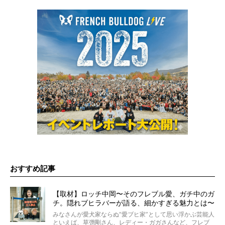
おすすめ記事
【取材】ロッチ中岡〜そのフレブル愛、ガチ中のガ
チ。隠れブヒラバーが語る、細かすぎる魅力とは〜
【前編】
みなさんが愛犬家ならぬ“愛ブヒ家”として思い浮かぶ芸能人
といえば、草彅剛さん、レディー・ガガさんなど、フレブ