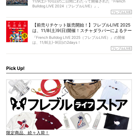
11/9(土)-10(日)の二日間にわたって開催された『French
ブヒは15歳になり、今も元気にお散歩をしています。
Bulldog LIVE 2024（フレブルLIVE）』。
今回は、二年前の絶望から今までを包み隠さず、時系列で
今年はのべ5,000頭のフレンチブルドッグと7,000人のフレ
フレブルLIVE
お話しさせていただきます。
ブルオーナーが集まりました！
【前売りチケット販売開始！】フレブルLIVE 2025
day1の司会はフレブルラバーのロッチさん。day2の音楽フ
は、11/8(土)9(日)開催！スチャダラパーによるテー
ェスには世代ど真ん中のPUFFYが出演するなど、例年以上
に豪華なラインナップ。
マソング制作も決定
『French Bulldog LIVE 2025（フレブルLIVE）』の開催
北は北海道、南は鹿児島県から。全国のフレンチブルドッ
は、11/8(土)-9(日)の2days！
グが一堂に会した「フレブルLIVE2024」の模様を、詳しく
お得な前売りチケット、いよいよ販売スタートです！
フレブルLIVE
お届けです！
さらに今年はビッグニュースが。
なんと、ヒップホップグループ「スチャダラパー」がフレ
最後には2025年の情報もありますので、要チェックでござ
ブルLIVEのテーマソングを制作してくれることになりまし
います！
た！
Pick Up!
テーマソングの情報やお得な前売りチケットの販売情報な
ど、内容盛りだくさんでお送りしていますので、最後まで
お見逃しなく！
限定商品、続々入荷！