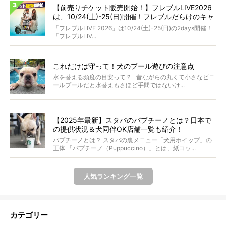
【前売りチケット販売開始！】フレブルLIVE2026
は、10/24(土)-25(日)開催！フレブルだらけのキャ
ンプ・前夜祭・バスプランも新登場!?
「フレブルLIVE 2026」は10/24(土)-25(日)の2days開催！
「フレブルLIV...
これだけは守って！犬のプール遊びの注意点
水を替える頻度の目安って？ 昔ながらの丸くて小さなビニ
ールプールだと水替えもさほど手間ではないけ...
【2025年最新】スタバのパプチーノとは？日本で
の提供状況＆犬同伴OK店舗一覧も紹介！
パプチーノとは？ スタバの裏メニュー「犬用ホイップ」の
正体 「パプチーノ（Puppuccino）」とは、紙コッ...
人気ランキング一覧
カテゴリー