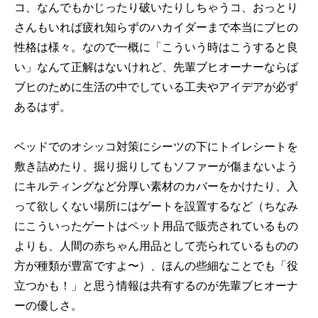
コ、なんでもかじったり破いたりしちゃうコ、おっとり
さんもいれば疲れ知らずのハカイダーまで本当にブヒの
性格は様々。なので一概に「こういう時はこうすると良
い」なんて正解はないけれど、先輩ブヒオーナーならば
ブヒのために生活の中でしている工夫やアイデアが必ず
あるはず。
ベッドでのオシッコ対策にシーツの下にトイレシートを
敷き詰めたり、掘り掘りしてもソファーが傷まないよう
にキルティングなど分厚い素材のカバーをかけたり、入
って欲しくない場所にはゲートを設置するなど（ちなみ
にこういったゲートはペット用品で販売されているもの
よりも、人間の赤ちゃん用品として売られているものの
方が種類が豊富ですよ〜）、ほんの些細なことでも「役
立つかも！」と思う情報は共有するのが先輩ブヒオーナ
ーの優しさ。