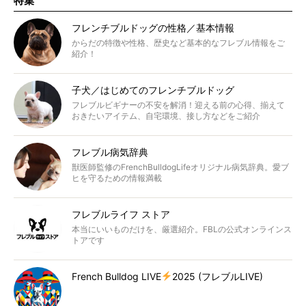
特集
フレンチブルドッグの性格／基本情報
からだの特徴や性格、歴史など基本的なフレブル情報をご
紹介！
子犬／はじめてのフレンチブルドッグ
フレブルビギナーの不安を解消！迎える前の心得、揃えて
おきたいアイテム、自宅環境、接し方などをご紹介
フレブル病気辞典
獣医師監修のFrenchBulldogLifeオリジナル病気辞典。愛ブ
ヒを守るための情報満載
フレブルライフ ストア
本当にいいものだけを、厳選紹介。FBLの公式オンラインス
トアです
French Bulldog LIVE
2025 (フレブルLIVE)