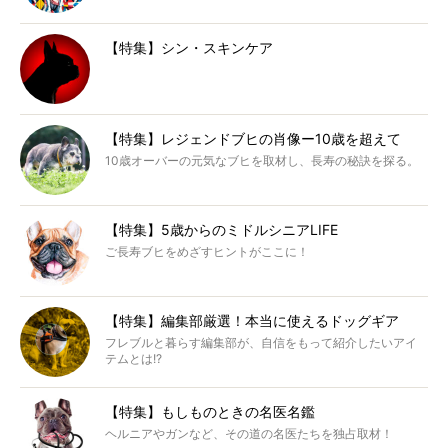
【特集】シン・スキンケア
【特集】レジェンドブヒの肖像ー10歳を超えて
10歳オーバーの元気なブヒを取材し、長寿の秘訣を探る。
【特集】5歳からのミドルシニアLIFE
ご長寿ブヒをめざすヒントがここに！
【特集】編集部厳選！本当に使えるドッグギア
フレブルと暮らす編集部が、自信をもって紹介したいアイ
テムとは!?
【特集】もしものときの名医名鑑
ヘルニアやガンなど、その道の名医たちを独占取材！