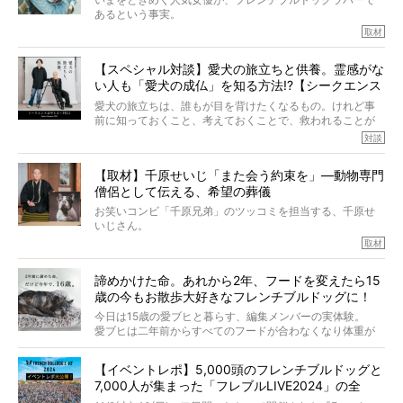
あるという事実。
そうです、その人は川口春奈さん。
取材
アムちゃんというパイドの女の子と暮らしています。
話を聞けば聞くほど、そして春奈さんとアムちゃんのやり
【スペシャル対談】愛犬の旅立ちと供養。霊感がな
とりを目の当たりにするほどに、そのフレンチブルドッグ
い人も「愛犬の成仏」を知る方法!?【シークエンス
愛がわたしたちのそれとまったく同じであることに、なん
だかうれしくなってしまったのでした。
はやとも×PELI】
愛犬の旅立ちは、誰もが目を背けたくなるもの。けれど事
春奈さんとアムちゃんのすてきな暮らしを、BUHI編集長の
前に知っておくこと、考えておくことで、救われることが
小西がいつくしみながら、切り取らせていただきます。
たくさんあります。
対談
今回は、お盆スペシャル企画。世間が認めるほどの霊視能
【取材】千原せいじ「また会う約束を」―動物専門
力をもつお笑い芸人「シークエンスはやとも」さんに、愛
僧侶として伝える、希望の葬儀
犬の旅立ちや供養についてインタビュー。
インタビュアー兼対談相手は、大の犬好きで心霊分野の知
お笑いコンビ「千原兄弟」のツッコミを担当する、千原せ
識にも長けているPELIさん。
いじさん。
取材
「愛犬が旅立ったあと、ベッドやおもちゃはどうすればい
今年で結成35周年を迎え、芸人としての活躍も目覚ましい
い？」「お骨はどうするべき？」「お花やお線香は喜んで
中、2024年5月に動物専門僧侶になり世間を驚かせまし
くれる？」
諦めかけた命。あれから2年、フードを変えたら15
た。
さらには、霊感がない人でも愛犬が成仏したことを知る方
歳の今もお散歩大好きなフレンチブルドッグに！
僧侶としての名は「靖賢（せいけん）」。
法まで。
当時54歳という年齢にして、なぜ動物専門僧侶という道を
今日は15歳の愛ブヒと暮らす、編集メンバーの実体験。
選んだのか。
愛ブヒは二年前からすべてのフードが合わなくなり体重が
お笑い芸人だからこそ暗くなりすぎない、むしろ心がスッ
また、愛犬の旅立ちとどのように向き合うべきなのか。
激減。検査をしても異常はなく「年齢のせいですね…」と言
と軽くなる。
「動物専門僧侶」という立場で、お話しをうかがいまし
われてしまいました。
永久保存版のスペシャル対談です！
【イベントレポ】5,000頭のフレンチブルドッグと
た。
もう諦めるしかないのかな…そんなとき、我が家に届いたの
7,000人が集まった「フレブルLIVE2024」の全
が「THE fu-do(ザ・フード)」の試食品でした。
貌！
そして「THE fu-do(ザ・フード)」を食べつづけて二年、愛