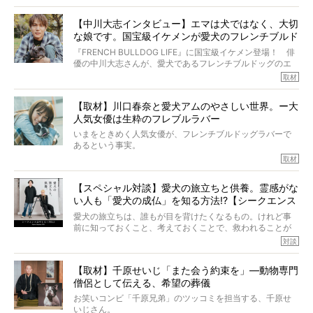
けれども、ぼくらはそのことについて考えたいし、泣き出
多くの犬たちに勇気と希望を与えるに違いありません。桃
しそうな飼い主さんを目の前にして、ほんのすこしでも寄
太郎のオーナーである佐藤さんご夫婦に、治療の選択やケ
【中川大志インタビュー】エマは犬ではなく、大切
り添いたいと思う。
アについて詳しくお話しをうかがいました。
な娘です。国宝級イケメンが愛犬のフレンチブルド
その悲しみをいますぐ解消することはできないが、話をき
いて、泣いたり笑ったりするのもいいだろう。
ッグと一緒に登場
『FRENCH BULLDOG LIFE』に国宝級イケメン登場！ 俳
こんな子だった、こんなにいい子だった、ほんとうに愛し
優の中川大志さんが、愛犬であるフレンチブルドッグのエ
ていたと。
マちゃん（2歳の女の子）にメロメロとの情報を聞きつけ、
取材
ぼくらは上沼恵美子さんのご自宅へ伺って、お話をきこう
中川さんを直撃。そのフレブル愛をたっぷり語っていただ
と思った。
きました。他のフレブルオーナーさん同様、濃すぎる親バ
【取材】川口春奈と愛犬アムのやさしい世界。ー大
カエピソードが次から次へと飛び出しました。
人気女優は生粋のフレブルラバー
いまをときめく人気女優が、フレンチブルドッグラバーで
あるという事実。
そうです、その人は川口春奈さん。
取材
アムちゃんというパイドの女の子と暮らしています。
話を聞けば聞くほど、そして春奈さんとアムちゃんのやり
【スペシャル対談】愛犬の旅立ちと供養。霊感がな
とりを目の当たりにするほどに、そのフレンチブルドッグ
い人も「愛犬の成仏」を知る方法!?【シークエンス
愛がわたしたちのそれとまったく同じであることに、なん
だかうれしくなってしまったのでした。
はやとも×PELI】
愛犬の旅立ちは、誰もが目を背けたくなるもの。けれど事
春奈さんとアムちゃんのすてきな暮らしを、BUHI編集長の
前に知っておくこと、考えておくことで、救われることが
小西がいつくしみながら、切り取らせていただきます。
たくさんあります。
対談
今回は、お盆スペシャル企画。世間が認めるほどの霊視能
【取材】千原せいじ「また会う約束を」―動物専門
力をもつお笑い芸人「シークエンスはやとも」さんに、愛
僧侶として伝える、希望の葬儀
犬の旅立ちや供養についてインタビュー。
インタビュアー兼対談相手は、大の犬好きで心霊分野の知
お笑いコンビ「千原兄弟」のツッコミを担当する、千原せ
識にも長けているPELIさん。
いじさん。