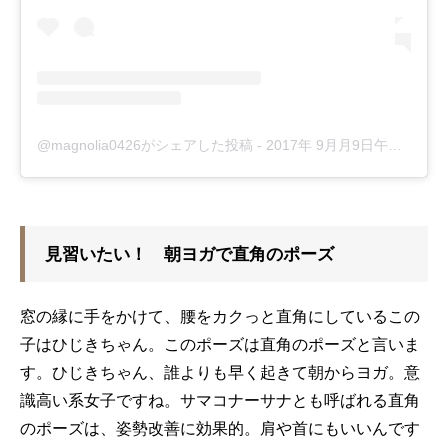
@magnolia0426がシェアした投稿
-
2017年 9月月9日午後10時19分PDT
見習いたい！ 朝ヨガで直角のポーズ
窓の縁に手をかけて、腰をカクっと直角にしているこの
子はひじきちゃん。このポーズは直角のポーズと言いま
す。ひじきちゃん、誰よりも早く起きて朝からヨガ。意
識高い系女子ですね。サマコナーサナとも呼ばれる直角
のポーズは、姿勢改善に効果的。肩や首にもいいんです