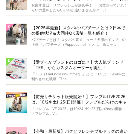
歩にまつわる疑問FAQつき〜
お散歩量は、リフレッシュが決め手！ お散歩ってどれく
らいの量をしたらいいのか迷いませんか？ よ...
【2025年最新】スタバのパプチーノとは？日本で
の提供状況＆犬同伴OK店舗一覧も紹介！
パプチーノとは？ スタバの裏メニュー「犬用ホイップ」の
正体 「パプチーノ（Puppuccino）」とは、紙コッ...
【愛ブヒがブランドのロゴに？】大人気ブランド
「TES」からカスタムオーダーが誕生！
「TES（TheEndlessSummer）」とは TESは、1964年に
制作された映画『The...
【前売りチケット販売開始！】フレブルLIVE2026
は、10/24(土)-25(日)開催！フレブルだらけのキャ
ンプ・前夜祭・バスプランも新登場!?
「フレブルLIVE 2026」は10/24(土)-25(日)の2days開催！
「フレブルLIV...
【令和・最新版】パグとフレンチブルドッグの違い