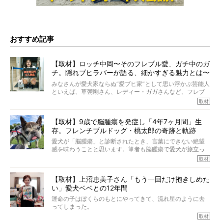
おすすめ記事
【取材】ロッチ中岡〜そのフレブル愛、ガチ中のガ
チ。隠れブヒラバーが語る、細かすぎる魅力とは〜
【前編】
みなさんが愛犬家ならぬ“愛ブヒ家”として思い浮かぶ芸能人
といえば、草彅剛さん、レディー・ガガさんなど、フレブ
ルを飼っている方が多いと思います。が、ロッチ中岡さん
取材
も、じつは大のフレブルラバーだというのをご存知です
か？ フレブルを飼っていないのにもかかわらず、中岡さ
【取材】9歳で脳腫瘍を発症し「4年7ヶ月間」生
んのインスタグラムを覗くと、たくさんのフレブルアカウ
存。フレンチブルドッグ・桃太郎の奇跡と軌跡
ントがフォローされていて、わが『FRENCH BULLDOG
LIFE』モデルのnicoやトーラスも、その中の一頭。
愛犬が「脳腫瘍」と診断されたとき、言葉にできない絶望
そんな中岡さんに、フレブルの魅力を語っていただきまし
感を味わうことと思います。筆者も脳腫瘍で愛犬が旅立っ
た。そのブヒ愛っぷりは、思ってた以上！ ガチ中のガチ
たひとり。だからこそ、どれほど厄介で困難な病気かを理
取材
でした!?
解をしているつもりです。「発症から1年生存すれば素晴ら
しい」とされるこの病気。
【取材】上沼恵美子さん「もう一回だけ抱きしめた
ところが、フレンチブルドッグの桃太郎は9歳で脳腫瘍を発
い」愛犬ベベとの12年間
症し、なんと4年7ヶ月間も生き抜いたのです。旅立ったと
きの年齢は13歳と11ヶ月、レジェンド級のレジェンドでし
運命の子はぼくらのもとにやってきて、流れ星のように去
た。さらには、治療後3年間は一度も発作が起きなかったと
ってしまった。
いいます。
その悲しみを語ることはなかなかむずかしい。
取材
この事実はフレンチブルドッグだけでなく、脳腫瘍と闘う