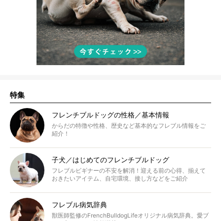
特集
フレンチブルドッグの性格／基本情報
からだの特徴や性格、歴史など基本的なフレブル情報をご
紹介！
子犬／はじめてのフレンチブルドッグ
フレブルビギナーの不安を解消！迎える前の心得、揃えて
おきたいアイテム、自宅環境、接し方などをご紹介
フレブル病気辞典
獣医師監修のFrenchBulldogLifeオリジナル病気辞典。愛ブ