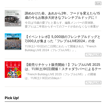
取材
「愛犬が旅立ったあと、ベッドやおもちゃはどうすればい
今年で結成35周年を迎え、芸人としての活躍も目覚ましい
い？」「お骨はどうするべき？」「お花やお線香は喜んで
中、2024年5月に動物専門僧侶になり世間を驚かせまし
くれる？」
諦めかけた命。あれから2年、フードを変えたら15
た。
さらには、霊感がない人でも愛犬が成仏したことを知る方
歳の今もお散歩大好きなフレンチブルドッグに！
僧侶としての名は「靖賢（せいけん）」。
法まで。
当時54歳という年齢にして、なぜ動物専門僧侶という道を
今日は15歳の愛ブヒと暮らす、編集メンバーの実体験。
選んだのか。
愛ブヒは二年前からすべてのフードが合わなくなり体重が
お笑い芸人だからこそ暗くなりすぎない、むしろ心がスッ
また、愛犬の旅立ちとどのように向き合うべきなのか。
激減。検査をしても異常はなく「年齢のせいですね…」と言
と軽くなる。
「動物専門僧侶」という立場で、お話しをうかがいまし
われてしまいました。
永久保存版のスペシャル対談です！
【イベントレポ】5,000頭のフレンチブルドッグと
た。
もう諦めるしかないのかな…そんなとき、我が家に届いたの
7,000人が集まった「フレブルLIVE2024」の全
が「THE fu-do(ザ・フード)」の試食品でした。
貌！
そして「THE fu-do(ザ・フード)」を食べつづけて二年、愛
11/9(土)-10(日)の二日間にわたって開催された『French
ブヒは15歳になり、今も元気にお散歩をしています。
Bulldog LIVE 2024（フレブルLIVE）』。
今回は、二年前の絶望から今までを包み隠さず、時系列で
今年はのべ5,000頭のフレンチブルドッグと7,000人のフレ
フレブルLIVE
お話しさせていただきます。
ブルオーナーが集まりました！
【前売りチケット販売開始！】フレブルLIVE 2025
day1の司会はフレブルラバーのロッチさん。day2の音楽フ
は、11/8(土)9(日)開催！スチャダラパーによるテー
ェスには世代ど真ん中のPUFFYが出演するなど、例年以上
に豪華なラインナップ。
マソング制作も決定
『French Bulldog LIVE 2025（フレブルLIVE）』の開催
北は北海道、南は鹿児島県から。全国のフレンチブルドッ
は、11/8(土)-9(日)の2days！
グが一堂に会した「フレブルLIVE2024」の模様を、詳しく
お得な前売りチケット、いよいよ販売スタートです！
フレブルLIVE
お届けです！
さらに今年はビッグニュースが。
なんと、ヒップホップグループ「スチャダラパー」がフレ
最後には2025年の情報もありますので、要チェックでござ
ブルLIVEのテーマソングを制作してくれることになりまし
います！
た！
Pick Up!
テーマソングの情報やお得な前売りチケットの販売情報な