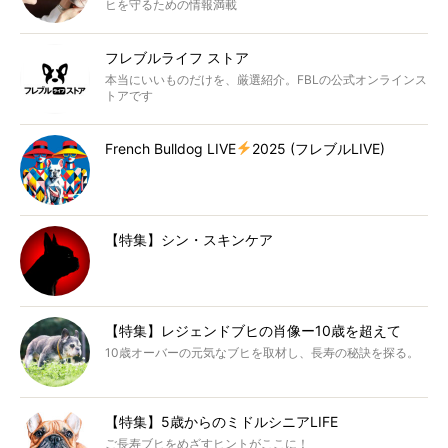
ヒを守るための情報満載
フレブルライフ ストア
本当にいいものだけを、厳選紹介。FBLの公式オンラインス
トアです
French Bulldog LIVE
2025 (フレブルLIVE)
【特集】シン・スキンケア
【特集】レジェンドブヒの肖像ー10歳を超えて
10歳オーバーの元気なブヒを取材し、長寿の秘訣を探る。
【特集】5歳からのミドルシニアLIFE
ご長寿ブヒをめざすヒントがここに！