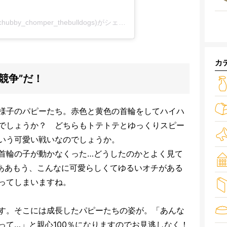
Chubby n' Chomper the bulldogsさん(@chubby_chomper_thebulldogs)がシェアした投稿
-
2018年12月月6日午
カ
競争”だ！
様子のパピーたち。赤色と黄色の首輪をしてハイハ
でしょうか？ どちらもトテトテとゆっくりスピー
いう可愛い戦いなのでしょうか。
首輪の子が動かなくった…どうしたのかとよく見て
ああもう、こんなに可愛らしくてゆるいオチがある
ってしまいますね。
す。そこには成長したパピーたちの姿が。「あんな
って…」と親心100％になりますのでお見逃しなく！