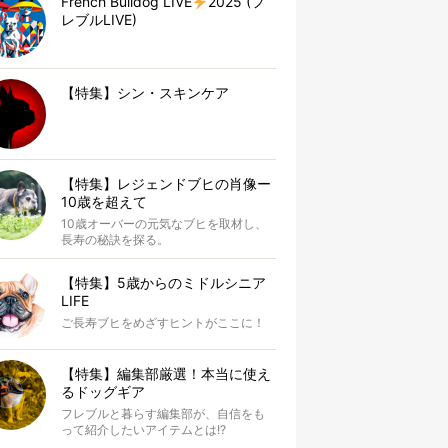
French Bulldog LIVE
2025 (フ
レブルLIVE)
【特集】シン・スキンケア
【特集】レジェンドブヒの肖像ー
10歳を超えて
10歳オーバーの元気なブヒを取材し、
長寿の秘訣を探る。
【特集】5歳からのミドルシニア
LIFE
ご長寿ブヒをめざすヒントがここに！
【特集】編集部厳選！本当に使え
るドッグギア
フレブルと暮らす編集部が、自信をも
って紹介したいアイテムとは!?