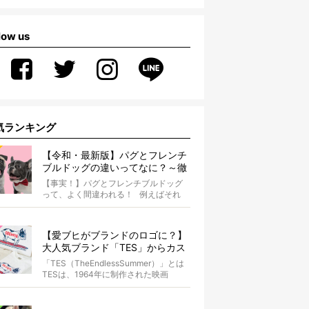
low us
気ランキング
【令和・最新版】パグとフレンチ
ブルドッグの違いってなに？～徹
底解説～
【事実！】パグとフレンチブルドッグ
って、よく間違われる！ 例えばそれ
は、愛ブヒとのお散歩中。 &...
【愛ブヒがブランドのロゴに？】
大人気ブランド「TES」からカス
タムオーダーが誕生！
「TES（TheEndlessSummer）」とは
TESは、1964年に制作された映画
『The...