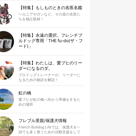
【特集】もしものときの名医名鑑
ヘルニアやガンなど、その道の名医た
ちを独占取材！
【特集】永遠の選択。フレンチブ
ルドッグ専用「THE fu-do(ザ・フ
ード)」
【特集】わたしは、愛ブヒのリー
ダーになるのダ。
プロドッグトレーナーが、リーダーに
なるための秘訣を解説！
虹の橋
愛ブヒが虹の橋へ向かう準備をするた
めの場所
フレブル里親/保護犬情報
French Bulldog Lifeでは、保護犬を一
頭でも多く救うための活動支援をして