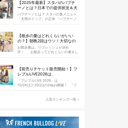
【2025年最新】スタバのパプチ
ーノとは？日本での提供状況＆犬
同伴OK店舗一覧も紹介！
パプチーノとは？ スタバの裏メニュー
「犬用ホイップ」の正体 「パプチーノ
（Puppuccino）」とは、紙コッ...
【散歩の量はどれくらいがいい
の？】朝晩2回はウソ！大切なの
は運動量より「リフレッシュ」〜
お散歩量は、リフレッシュが決め
お散歩にまつわる疑問FAQつき〜
手！ お散歩ってどれくらいの量をし
たらいいのか迷いませんか？ よ...
【前売りチケット販売開始！】フ
レブルLIVE2026は、
10/24(土)-25(日)開催！フレブル
「フレブルLIVE 2026」は
だらけのキャンプ・前夜祭・バス
10/24(土)-25(日)の2days開催！ 「フ
プランも新登場!?
レブルLIV...
人気ランキング一覧