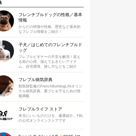
集
フレンチブルドッグの性格／基本
情報
からだの特徴や性格、歴史など基本的
なフレブル情報をご紹介！
子犬／はじめてのフレンチブルド
ッグ
フレブルビギナーの不安を解消！迎え
る前の心得、揃えておきたいアイテ
ム、自宅環境、接し方などをご紹介
フレブル病気辞典
獣医師監修のFrenchBulldogLifeオリジ
ナル病気辞典。愛ブヒを守るための情
報満載
フレブルライフ ストア
本当にいいものだけを、厳選紹介。FBL
の公式オンラインストアです