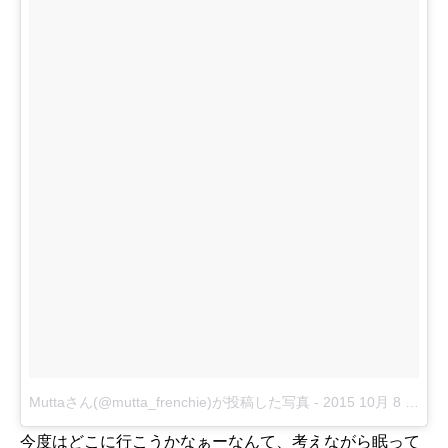
Muttaさん(@mutta_frenchie)が投稿した写真
-
2015 10月 8 6:10午前 PDT
今度はどこに行こうかなぁーなんて、考えながら眠って