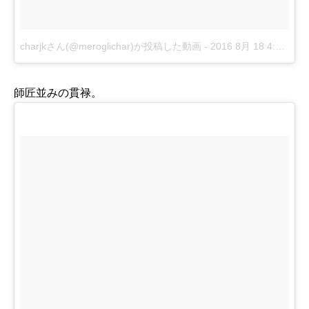
charjkさん(@meroglichar)が投稿した動画
-
2016 8月 18 4:42午後 PDT
師匠並みの貫禄。