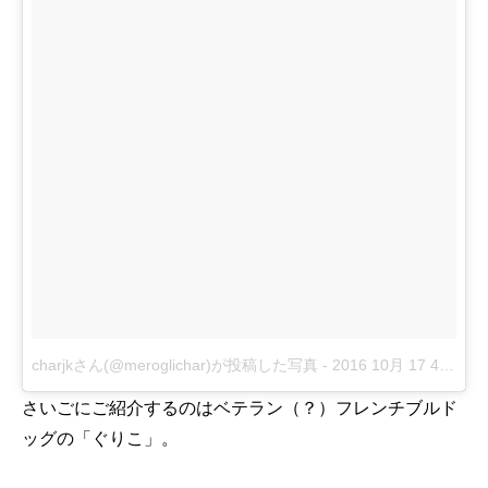
charjkさん(@meroglichar)が投稿した写真
-
2016 10月 17 4:42午後 PDT
さいごにご紹介するのはベテラン（？）フレンチブルド
ッグの「ぐりこ」。