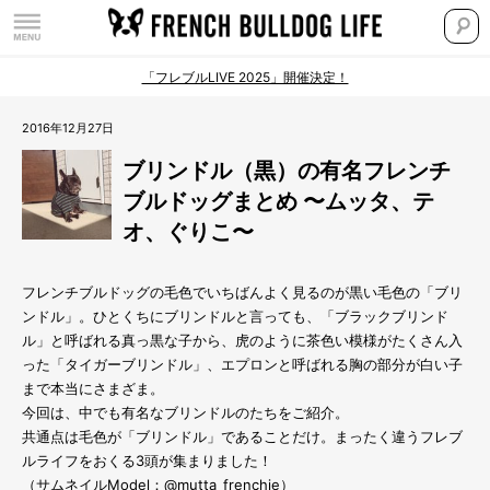
「フレブルLIVE 2025」開催決定！
2016年12月27日
ブリンドル（黒）の有名フレンチ
ブルドッグまとめ 〜ムッタ、テ
オ、ぐりこ〜
フレンチブルドッグの毛色でいちばんよく見るのが黒い毛色の「ブリ
ンドル」。ひとくちにブリンドルと言っても、「ブラックブリンド
ル」と呼ばれる真っ黒な子から、虎のように茶色い模様がたくさん入
った「タイガーブリンドル」、エプロンと呼ばれる胸の部分が白い子
まで本当にさまざま。
今回は、中でも有名なブリンドルのたちをご紹介。
共通点は毛色が「ブリンドル」であることだけ。まったく違うフレブ
ルライフをおくる3頭が集まりました！
（サムネイルModel：@mutta_frenchie）