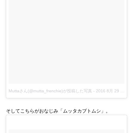
Muttaさん(@mutta_frenchie)が投稿した写真
-
2016 8月 29 5:24午前 PDT
そしてこちらがおなじみ「ムッタカブトムシ」。