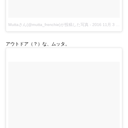
Muttaさん(@mutta_frenchie)が投稿した写真
-
2016 11月 3 4:30午前 PDT
アウトドア（？）な、ムッタ。