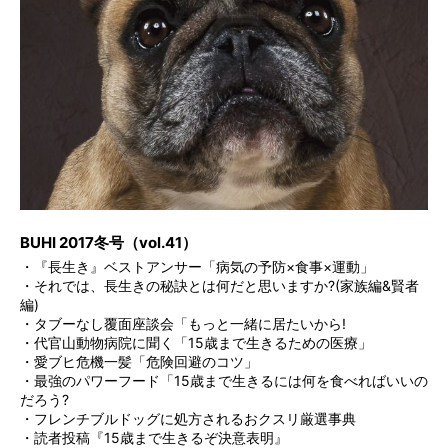
BUHI 2017冬号（vol.41）
・『長生き』ベストアンサー「病気の予防×食事×運動」
・それでは、長生きの秘訣とは何だと思いますか?(家族編&賢者
編)
・タブーなし覆面座談会「もっと一緒に居たいから!
・代官山動物病院に聞く「15歳まで生きるための医療」
・愛ブヒ危機一髪「危険回避のコツ」
・最強のパワーフード「15歳まで生きるには何を食べればいいの
だろう?
・フレンチブルドッグに処方されるおクスリ厳選事典
・読者投稿『15歳まで生きるぞ決意表明』