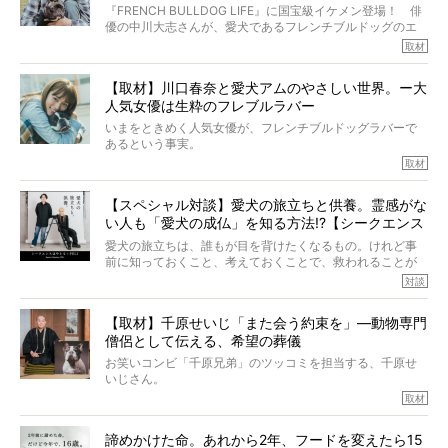
いて、泣いたり笑ったりするのもいいだろう。
ッグと一緒に登場
『FRENCH BULLDOG LIFE』に国宝級イケメン登場！ 俳
こんな子だった、こんなにいい子だった、ほんとうに愛し
優の中川大志さんが、愛犬であるフレンチブルドッグのエ
ていたと。
マちゃん（2歳の女の子）にメロメロとの情報を聞きつけ、
取材
ぼくらは上沼恵美子さんのご自宅へ伺って、お話をきこう
中川さんを直撃。そのフレブル愛をたっぷり語っていただ
と思った。
きました。他のフレブルオーナーさん同様、濃すぎる親バ
【取材】川口春奈と愛犬アムのやさしい世界。ー大
カエピソードが次から次へと飛び出しました。
人気女優は生粋のフレブルラバー
いまをときめく人気女優が、フレンチブルドッグラバーで
あるという事実。
そうです、その人は川口春奈さん。
取材
アムちゃんというパイドの女の子と暮らしています。
話を聞けば聞くほど、そして春奈さんとアムちゃんのやり
【スペシャル対談】愛犬の旅立ちと供養。霊感がな
とりを目の当たりにするほどに、そのフレンチブルドッグ
い人も「愛犬の成仏」を知る方法!?【シークエンス
愛がわたしたちのそれとまったく同じであることに、なん
だかうれしくなってしまったのでした。
はやとも×PELI】
愛犬の旅立ちは、誰もが目を背けたくなるもの。けれど事
春奈さんとアムちゃんのすてきな暮らしを、BUHI編集長の
前に知っておくこと、考えておくことで、救われることが
小西がいつくしみながら、切り取らせていただきます。
たくさんあります。
対談
今回は、お盆スペシャル企画。世間が認めるほどの霊視能
【取材】千原せいじ「また会う約束を」―動物専門
力をもつお笑い芸人「シークエンスはやとも」さんに、愛
僧侶として伝える、希望の葬儀
犬の旅立ちや供養についてインタビュー。
インタビュアー兼対談相手は、大の犬好きで心霊分野の知
お笑いコンビ「千原兄弟」のツッコミを担当する、千原せ
識にも長けているPELIさん。
いじさん。
取材
「愛犬が旅立ったあと、ベッドやおもちゃはどうすればい
今年で結成35周年を迎え、芸人としての活躍も目覚ましい
い？」「お骨はどうするべき？」「お花やお線香は喜んで
中、2024年5月に動物専門僧侶になり世間を驚かせまし
くれる？」
諦めかけた命。あれから2年、フードを変えたら15
た。