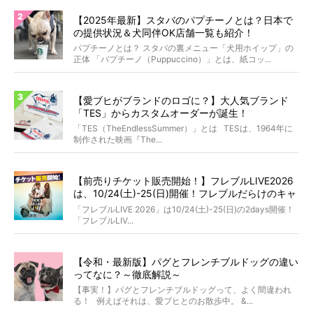
【2025年最新】スタバのパプチーノとは？日本で
の提供状況＆犬同伴OK店舗一覧も紹介！
パプチーノとは？ スタバの裏メニュー「犬用ホイップ」の
正体 「パプチーノ（Puppuccino）」とは、紙コッ...
【愛ブヒがブランドのロゴに？】大人気ブランド
「TES」からカスタムオーダーが誕生！
「TES（TheEndlessSummer）」とは TESは、1964年に
制作された映画『The...
【前売りチケット販売開始！】フレブルLIVE2026
は、10/24(土)-25(日)開催！フレブルだらけのキャ
ンプ・前夜祭・バスプランも新登場!?
「フレブルLIVE 2026」は10/24(土)-25(日)の2days開催！
「フレブルLIV...
【令和・最新版】パグとフレンチブルドッグの違い
ってなに？～徹底解説～
【事実！】パグとフレンチブルドッグって、よく間違われ
る！ 例えばそれは、愛ブヒとのお散歩中。 &...