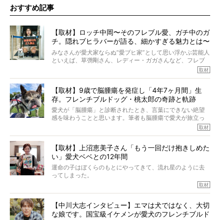
おすすめ記事
【取材】ロッチ中岡〜そのフレブル愛、ガチ中のガ
チ。隠れブヒラバーが語る、細かすぎる魅力とは〜
【前編】
みなさんが愛犬家ならぬ“愛ブヒ家”として思い浮かぶ芸能人
といえば、草彅剛さん、レディー・ガガさんなど、フレブ
ルを飼っている方が多いと思います。が、ロッチ中岡さん
取材
も、じつは大のフレブルラバーだというのをご存知です
か？ フレブルを飼っていないのにもかかわらず、中岡さ
【取材】9歳で脳腫瘍を発症し「4年7ヶ月間」生
んのインスタグラムを覗くと、たくさんのフレブルアカウ
存。フレンチブルドッグ・桃太郎の奇跡と軌跡
ントがフォローされていて、わが『FRENCH BULLDOG
LIFE』モデルのnicoやトーラスも、その中の一頭。
愛犬が「脳腫瘍」と診断されたとき、言葉にできない絶望
そんな中岡さんに、フレブルの魅力を語っていただきまし
感を味わうことと思います。筆者も脳腫瘍で愛犬が旅立っ
た。そのブヒ愛っぷりは、思ってた以上！ ガチ中のガチ
たひとり。だからこそ、どれほど厄介で困難な病気かを理
取材
でした!?
解をしているつもりです。「発症から1年生存すれば素晴ら
しい」とされるこの病気。
【取材】上沼恵美子さん「もう一回だけ抱きしめた
ところが、フレンチブルドッグの桃太郎は9歳で脳腫瘍を発
い」愛犬ベベとの12年間
症し、なんと4年7ヶ月間も生き抜いたのです。旅立ったと
きの年齢は13歳と11ヶ月、レジェンド級のレジェンドでし
運命の子はぼくらのもとにやってきて、流れ星のように去
た。さらには、治療後3年間は一度も発作が起きなかったと
ってしまった。
いいます。
その悲しみを語ることはなかなかむずかしい。
取材
この事実はフレンチブルドッグだけでなく、脳腫瘍と闘う
けれども、ぼくらはそのことについて考えたいし、泣き出
多くの犬たちに勇気と希望を与えるに違いありません。桃
しそうな飼い主さんを目の前にして、ほんのすこしでも寄
太郎のオーナーである佐藤さんご夫婦に、治療の選択やケ
【中川大志インタビュー】エマは犬ではなく、大切
り添いたいと思う。
アについて詳しくお話しをうかがいました。
な娘です。国宝級イケメンが愛犬のフレンチブルド
その悲しみをいますぐ解消することはできないが、話をき