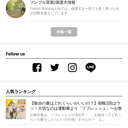
フレブル里親/保護犬情報
French Bulldog Lifeでは、保護犬を一頭でも多く救うため
の活動支援をしています。
特集一覧
Follow us
人気ランキング
【散歩の量はどれくらいがいいの？】朝晩2回はウ
ソ！大切なのは運動量より「リフレッシュ」〜お散
歩にまつわる疑問FAQつき〜
お散歩量は、リフレッシュが決め手！ お散歩ってどれく
らいの量をしたらいいのか迷いませんか？ よ...