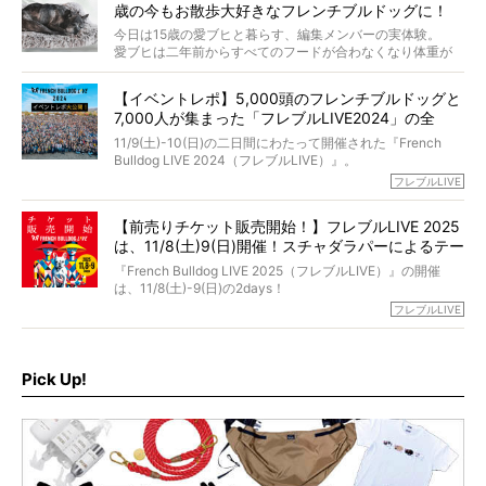
さらには、霊感がない人でも愛犬が成仏したことを知る方
歳の今もお散歩大好きなフレンチブルドッグに！
僧侶としての名は「靖賢（せいけん）」。
法まで。
当時54歳という年齢にして、なぜ動物専門僧侶という道を
今日は15歳の愛ブヒと暮らす、編集メンバーの実体験。
選んだのか。
愛ブヒは二年前からすべてのフードが合わなくなり体重が
お笑い芸人だからこそ暗くなりすぎない、むしろ心がスッ
また、愛犬の旅立ちとどのように向き合うべきなのか。
激減。検査をしても異常はなく「年齢のせいですね…」と言
と軽くなる。
「動物専門僧侶」という立場で、お話しをうかがいまし
われてしまいました。
永久保存版のスペシャル対談です！
【イベントレポ】5,000頭のフレンチブルドッグと
た。
もう諦めるしかないのかな…そんなとき、我が家に届いたの
7,000人が集まった「フレブルLIVE2024」の全
が「THE fu-do(ザ・フード)」の試食品でした。
貌！
そして「THE fu-do(ザ・フード)」を食べつづけて二年、愛
11/9(土)-10(日)の二日間にわたって開催された『French
ブヒは15歳になり、今も元気にお散歩をしています。
Bulldog LIVE 2024（フレブルLIVE）』。
今回は、二年前の絶望から今までを包み隠さず、時系列で
今年はのべ5,000頭のフレンチブルドッグと7,000人のフレ
フレブルLIVE
お話しさせていただきます。
ブルオーナーが集まりました！
【前売りチケット販売開始！】フレブルLIVE 2025
day1の司会はフレブルラバーのロッチさん。day2の音楽フ
は、11/8(土)9(日)開催！スチャダラパーによるテー
ェスには世代ど真ん中のPUFFYが出演するなど、例年以上
に豪華なラインナップ。
マソング制作も決定
『French Bulldog LIVE 2025（フレブルLIVE）』の開催
北は北海道、南は鹿児島県から。全国のフレンチブルドッ
は、11/8(土)-9(日)の2days！
グが一堂に会した「フレブルLIVE2024」の模様を、詳しく
お得な前売りチケット、いよいよ販売スタートです！
フレブルLIVE
お届けです！
さらに今年はビッグニュースが。
なんと、ヒップホップグループ「スチャダラパー」がフレ
最後には2025年の情報もありますので、要チェックでござ
ブルLIVEのテーマソングを制作してくれることになりまし
います！
た！
Pick Up!
テーマソングの情報やお得な前売りチケットの販売情報な
ど、内容盛りだくさんでお送りしていますので、最後まで
お見逃しなく！