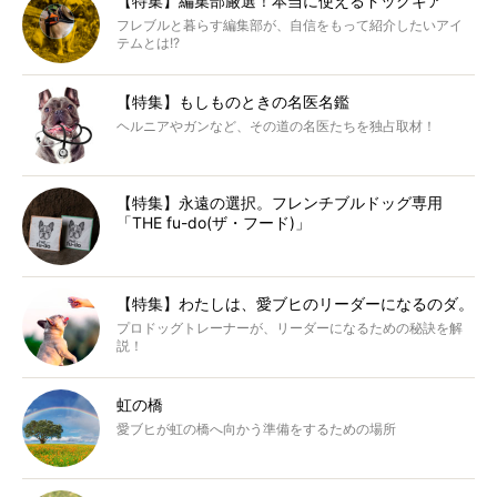
【特集】編集部厳選！本当に使えるドッグギア
フレブルと暮らす編集部が、自信をもって紹介したいアイ
テムとは!?
【特集】もしものときの名医名鑑
ヘルニアやガンなど、その道の名医たちを独占取材！
【特集】永遠の選択。フレンチブルドッグ専用
「THE fu-do(ザ・フード)」
【特集】わたしは、愛ブヒのリーダーになるのダ。
プロドッグトレーナーが、リーダーになるための秘訣を解
説！
虹の橋
愛ブヒが虹の橋へ向かう準備をするための場所