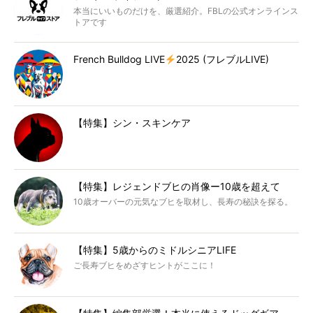
本当にいいものだけを、厳選紹介。FBLの公式オンラインス
トアです
French Bulldog LIVE
2025 (フレブルLIVE)
【特集】シン・スキンケア
【特集】レジェンドブヒの肖像ー10歳を超えて
10歳オーバーの元気なブヒを取材し、長寿の秘訣を探る。
【特集】5歳からのミドルシニアLIFE
ご長寿ブヒをめざすヒントがここに！