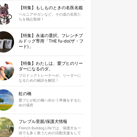
【特集】もしものときの名医名鑑
ヘルニアやガンなど、その道の名医た
ちを独占取材！
【特集】永遠の選択。フレンチブ
ルドッグ専用「THE fu-do(ザ・フ
ード)」
【特集】わたしは、愛ブヒのリー
ダーになるのダ。
プロドッグトレーナーが、リーダーに
なるための秘訣を解説！
虹の橋
愛ブヒが虹の橋へ向かう準備をするた
めの場所
フレブル里親/保護犬情報
French Bulldog Lifeでは、保護犬を一
頭でも多く救うための活動支援をして