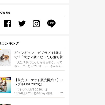
low us
気ランキング
ギャンギャン、ガブガブは1歳ま
で!?「犬は２歳になったら落ち着
く」という都市伝説は本当？
「犬は２歳になったら落ち着く」って
ホント？ あるブヒオーナーさんから、
こんな質問がありました。...
【前売りチケット販売開始！】フ
レブルLIVE2026は、
10/24(土)-25(日)開催！フレブル
「フレブルLIVE 2026」は
だらけのキャンプ・前夜祭・バス
10/24(土)-25(日)の2days開催！ 「フ
プランも新登場!?
レブルLIV...