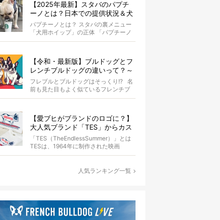
【2025年最新】スタバのパプチ
ーノとは？日本での提供状況＆犬
同伴OK店舗一覧も紹介！
パプチーノとは？ スタバの裏メニュー
「犬用ホイップ」の正体 「パプチーノ
（Puppuccino）」とは、紙コッ...
【令和・最新版】ブルドッグとフ
レンチブルドッグの違いって？～
徹底解説～
フレブルとブルドッグはそっくり!? 名
前も見た目もよく似ているフレンチブ
ルドッグとブルドッグ。...
【愛ブヒがブランドのロゴに？】
大人気ブランド「TES」からカス
タムオーダーが誕生！
「TES（TheEndlessSummer）」とは
TESは、1964年に制作された映画
『The...
人気ランキング一覧