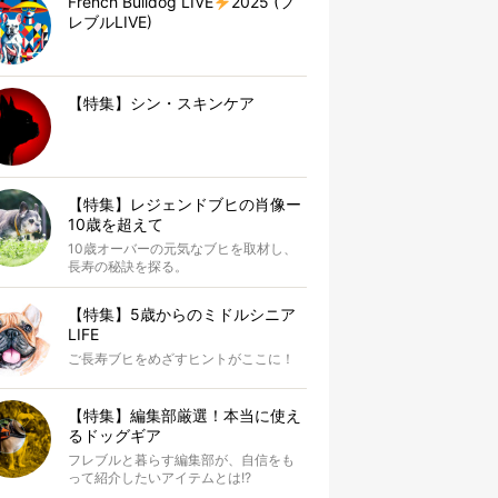
French Bulldog LIVE
2025 (フ
レブルLIVE)
【特集】シン・スキンケア
【特集】レジェンドブヒの肖像ー
10歳を超えて
10歳オーバーの元気なブヒを取材し、
長寿の秘訣を探る。
【特集】5歳からのミドルシニア
LIFE
ご長寿ブヒをめざすヒントがここに！
【特集】編集部厳選！本当に使え
るドッグギア
フレブルと暮らす編集部が、自信をも
って紹介したいアイテムとは!?