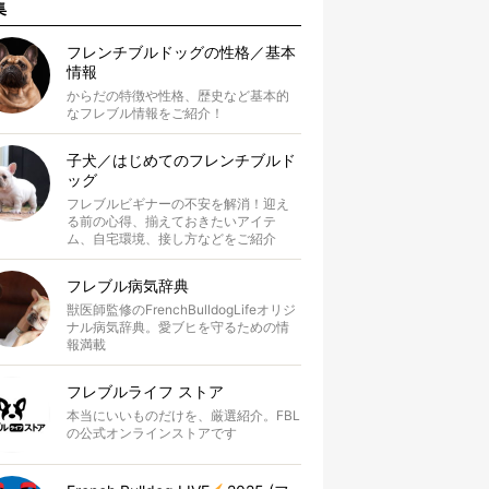
集
フレンチブルドッグの性格／基本
情報
からだの特徴や性格、歴史など基本的
なフレブル情報をご紹介！
子犬／はじめてのフレンチブルド
ッグ
フレブルビギナーの不安を解消！迎え
る前の心得、揃えておきたいアイテ
ム、自宅環境、接し方などをご紹介
フレブル病気辞典
獣医師監修のFrenchBulldogLifeオリジ
ナル病気辞典。愛ブヒを守るための情
報満載
フレブルライフ ストア
本当にいいものだけを、厳選紹介。FBL
の公式オンラインストアです