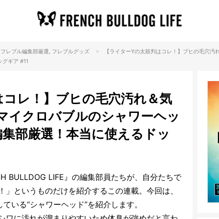
>
フレブル
編集部厳選
, フレブル
グッズ
【ライターYの太鼓判はコレ！】ブヒの毛穴汚
ギア #11
はコレ！】ブヒの毛穴汚れ＆気
マイクロバブルのシャワーヘッ
編集部厳選！本当に使えるドッ
 BULLDOG LIFE』の編集部員たちが、自分たちで
！」というものだけを紹介するこの連載。今回は、
ている“シャワーヘッド”を紹介します。
シワに汚れが溜まりやすいため体臭が強めだと言わ