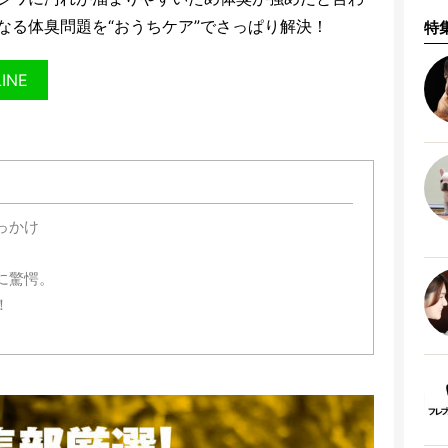
なる体臭問題を“おうちケア”でさっぱり解決！
特
LINE
っかけ
に驚愕。
！