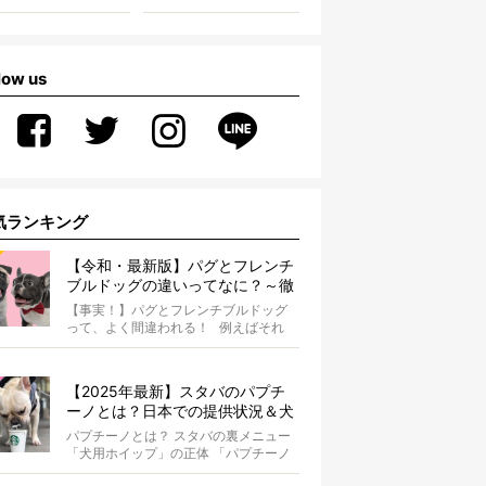
low us
気ランキング
【令和・最新版】パグとフレンチ
ブルドッグの違いってなに？～徹
底解説～
【事実！】パグとフレンチブルドッグ
って、よく間違われる！ 例えばそれ
は、愛ブヒとのお散歩中。 &...
【2025年最新】スタバのパプチ
ーノとは？日本での提供状況＆犬
同伴OK店舗一覧も紹介！
パプチーノとは？ スタバの裏メニュー
「犬用ホイップ」の正体 「パプチーノ
（Puppuccino）」とは、紙コッ...