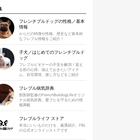
集
フレンチブルドッグの性格／基本
情報
からだの特徴や性格、歴史など基本的
なフレブル情報をご紹介！
子犬／はじめてのフレンチブルド
ッグ
フレブルビギナーの不安を解消！迎え
る前の心得、揃えておきたいアイテ
ム、自宅環境、接し方などをご紹介
フレブル病気辞典
獣医師監修のFrenchBulldogLifeオリジ
ナル病気辞典。愛ブヒを守るための情
報満載
フレブルライフ ストア
本当にいいものだけを、厳選紹介。FBL
の公式オンラインストアです