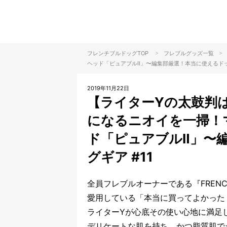
>
>
フレンチブルドッグTOP
フレブルグッズ一覧
ヘッド「ピュアブルⅡ」〜編集部厳選！本当に使えるドッグ
2019年11月22日
【ライターYの太鼓判
になるニオイを一掃！
ド「ピュアブルⅡ」〜
グギア #11
全員フレブルオーナーである『FRENCH
愛用している「本当に買ってよかった
ライターYが心底その使い心地に満足し
デリケートな肌を持ち、かつ脂質肌で