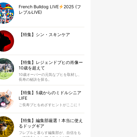
French Bulldog LIVE
2025 (フ
レブルLIVE)
【特集】シン・スキンケア
【特集】レジェンドブヒの肖像ー
10歳を超えて
10歳オーバーの元気なブヒを取材し、
長寿の秘訣を探る。
【特集】5歳からのミドルシニア
LIFE
ご長寿ブヒをめざすヒントがここに！
【特集】編集部厳選！本当に使え
るドッグギア
フレブルと暮らす編集部が、自信をも