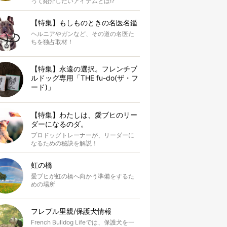
って紹介したいアイテムとは!?
【特集】もしものときの名医名鑑
ヘルニアやガンなど、その道の名医た
ちを独占取材！
【特集】永遠の選択。フレンチブ
ルドッグ専用「THE fu-do(ザ・フ
ード)」
【特集】わたしは、愛ブヒのリー
ダーになるのダ。
プロドッグトレーナーが、リーダーに
なるための秘訣を解説！
虹の橋
愛ブヒが虹の橋へ向かう準備をするた
めの場所
フレブル里親/保護犬情報
French Bulldog Lifeでは、保護犬を一