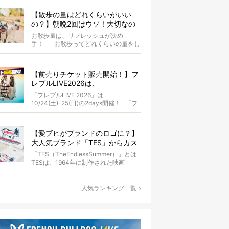
【散歩の量はどれくらいがいい
の？】朝晩2回はウソ！大切なの
は運動量より「リフレッシュ」〜
お散歩量は、リフレッシュが決め
お散歩にまつわる疑問FAQつき〜
手！ お散歩ってどれくらいの量をし
たらいいのか迷いませんか？ よ...
【前売りチケット販売開始！】フ
レブルLIVE2026は、
10/24(土)-25(日)開催！フレブル
「フレブルLIVE 2026」は
だらけのキャンプ・前夜祭・バス
10/24(土)-25(日)の2days開催！ 「フ
プランも新登場!?
レブルLIV...
【愛ブヒがブランドのロゴに？】
大人気ブランド「TES」からカス
タムオーダーが誕生！
「TES（TheEndlessSummer）」とは
TESは、1964年に制作された映画
『The...
人気ランキング一覧