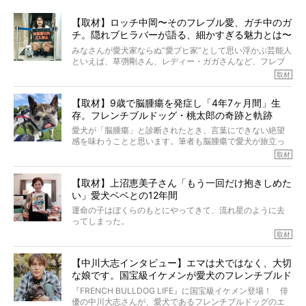
【取材】ロッチ中岡〜そのフレブル愛、ガチ中のガ
チ。隠れブヒラバーが語る、細かすぎる魅力とは〜
【前編】
みなさんが愛犬家ならぬ“愛ブヒ家”として思い浮かぶ芸能人
といえば、草彅剛さん、レディー・ガガさんなど、フレブ
ルを飼っている方が多いと思います。が、ロッチ中岡さん
取材
も、じつは大のフレブルラバーだというのをご存知です
か？ フレブルを飼っていないのにもかかわらず、中岡さ
【取材】9歳で脳腫瘍を発症し「4年7ヶ月間」生
んのインスタグラムを覗くと、たくさんのフレブルアカウ
存。フレンチブルドッグ・桃太郎の奇跡と軌跡
ントがフォローされていて、わが『FRENCH BULLDOG
LIFE』モデルのnicoやトーラスも、その中の一頭。
愛犬が「脳腫瘍」と診断されたとき、言葉にできない絶望
そんな中岡さんに、フレブルの魅力を語っていただきまし
感を味わうことと思います。筆者も脳腫瘍で愛犬が旅立っ
た。そのブヒ愛っぷりは、思ってた以上！ ガチ中のガチ
たひとり。だからこそ、どれほど厄介で困難な病気かを理
取材
でした!?
解をしているつもりです。「発症から1年生存すれば素晴ら
しい」とされるこの病気。
【取材】上沼恵美子さん「もう一回だけ抱きしめた
ところが、フレンチブルドッグの桃太郎は9歳で脳腫瘍を発
い」愛犬ベベとの12年間
症し、なんと4年7ヶ月間も生き抜いたのです。旅立ったと
きの年齢は13歳と11ヶ月、レジェンド級のレジェンドでし
運命の子はぼくらのもとにやってきて、流れ星のように去
た。さらには、治療後3年間は一度も発作が起きなかったと
ってしまった。
いいます。
その悲しみを語ることはなかなかむずかしい。
取材
この事実はフレンチブルドッグだけでなく、脳腫瘍と闘う
けれども、ぼくらはそのことについて考えたいし、泣き出
多くの犬たちに勇気と希望を与えるに違いありません。桃
しそうな飼い主さんを目の前にして、ほんのすこしでも寄
太郎のオーナーである佐藤さんご夫婦に、治療の選択やケ
【中川大志インタビュー】エマは犬ではなく、大切
り添いたいと思う。
アについて詳しくお話しをうかがいました。
な娘です。国宝級イケメンが愛犬のフレンチブルド
その悲しみをいますぐ解消することはできないが、話をき
いて、泣いたり笑ったりするのもいいだろう。
ッグと一緒に登場
『FRENCH BULLDOG LIFE』に国宝級イケメン登場！ 俳
こんな子だった、こんなにいい子だった、ほんとうに愛し
優の中川大志さんが、愛犬であるフレンチブルドッグのエ