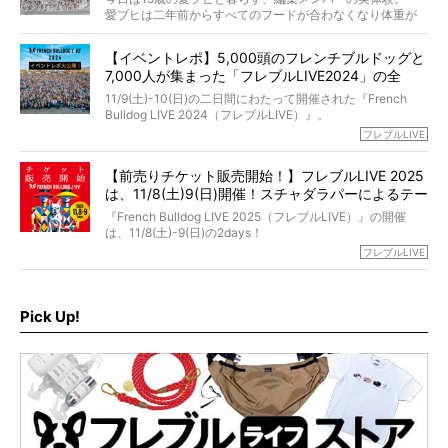
選んだのか。
愛ブヒは二年前からすべてのフードが合わなくなり体重が
お笑い芸人だからこそ暗くなりすぎない、むしろ心がスッ
また、愛犬の旅立ちとどのように向き合うべきなのか。
激減。検査をしても異常はなく「年齢のせいですね…」と言
と軽くなる。
「動物専門僧侶」という立場で、お話しをうかがいまし
われてしまいました。
永久保存版のスペシャル対談です！
【イベントレポ】5,000頭のフレンチブルドッグと
た。
もう諦めるしかないのかな…そんなとき、我が家に届いたの
7,000人が集まった「フレブルLIVE2024」の全
が「THE fu-do(ザ・フード)」の試食品でした。
貌！
そして「THE fu-do(ザ・フード)」を食べつづけて二年、愛
11/9(土)-10(日)の二日間にわたって開催された『French
ブヒは15歳になり、今も元気にお散歩をしています。
Bulldog LIVE 2024（フレブルLIVE）』。
今回は、二年前の絶望から今までを包み隠さず、時系列で
今年はのべ5,000頭のフレンチブルドッグと7,000人のフレ
フレブルLIVE
お話しさせていただきます。
ブルオーナーが集まりました！
【前売りチケット販売開始！】フレブルLIVE 2025
day1の司会はフレブルラバーのロッチさん。day2の音楽フ
は、11/8(土)9(日)開催！スチャダラパーによるテー
ェスには世代ど真ん中のPUFFYが出演するなど、例年以上
に豪華なラインナップ。
マソング制作も決定
『French Bulldog LIVE 2025（フレブルLIVE）』の開催
北は北海道、南は鹿児島県から。全国のフレンチブルドッ
は、11/8(土)-9(日)の2days！
グが一堂に会した「フレブルLIVE2024」の模様を、詳しく
お得な前売りチケット、いよいよ販売スタートです！
フレブルLIVE
お届けです！
さらに今年はビッグニュースが。
なんと、ヒップホップグループ「スチャダラパー」がフレ
最後には2025年の情報もありますので、要チェックでござ
ブルLIVEのテーマソングを制作してくれることになりまし
います！
た！
Pick Up!
テーマソングの情報やお得な前売りチケットの販売情報な
ど、内容盛りだくさんでお送りしていますので、最後まで
お見逃しなく！