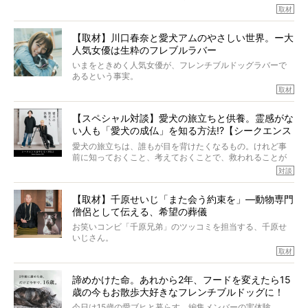
ていたと。
マちゃん（2歳の女の子）にメロメロとの情報を聞きつけ、
取材
ぼくらは上沼恵美子さんのご自宅へ伺って、お話をきこう
中川さんを直撃。そのフレブル愛をたっぷり語っていただ
と思った。
きました。他のフレブルオーナーさん同様、濃すぎる親バ
【取材】川口春奈と愛犬アムのやさしい世界。ー大
カエピソードが次から次へと飛び出しました。
人気女優は生粋のフレブルラバー
いまをときめく人気女優が、フレンチブルドッグラバーで
あるという事実。
そうです、その人は川口春奈さん。
取材
アムちゃんというパイドの女の子と暮らしています。
話を聞けば聞くほど、そして春奈さんとアムちゃんのやり
【スペシャル対談】愛犬の旅立ちと供養。霊感がな
とりを目の当たりにするほどに、そのフレンチブルドッグ
い人も「愛犬の成仏」を知る方法!?【シークエンス
愛がわたしたちのそれとまったく同じであることに、なん
だかうれしくなってしまったのでした。
はやとも×PELI】
愛犬の旅立ちは、誰もが目を背けたくなるもの。けれど事
春奈さんとアムちゃんのすてきな暮らしを、BUHI編集長の
前に知っておくこと、考えておくことで、救われることが
小西がいつくしみながら、切り取らせていただきます。
たくさんあります。
対談
今回は、お盆スペシャル企画。世間が認めるほどの霊視能
【取材】千原せいじ「また会う約束を」―動物専門
力をもつお笑い芸人「シークエンスはやとも」さんに、愛
僧侶として伝える、希望の葬儀
犬の旅立ちや供養についてインタビュー。
インタビュアー兼対談相手は、大の犬好きで心霊分野の知
お笑いコンビ「千原兄弟」のツッコミを担当する、千原せ
識にも長けているPELIさん。
いじさん。
取材
「愛犬が旅立ったあと、ベッドやおもちゃはどうすればい
今年で結成35周年を迎え、芸人としての活躍も目覚ましい
い？」「お骨はどうするべき？」「お花やお線香は喜んで
中、2024年5月に動物専門僧侶になり世間を驚かせまし
くれる？」
諦めかけた命。あれから2年、フードを変えたら15
た。
さらには、霊感がない人でも愛犬が成仏したことを知る方
歳の今もお散歩大好きなフレンチブルドッグに！
僧侶としての名は「靖賢（せいけん）」。
法まで。
当時54歳という年齢にして、なぜ動物専門僧侶という道を
今日は15歳の愛ブヒと暮らす、編集メンバーの実体験。