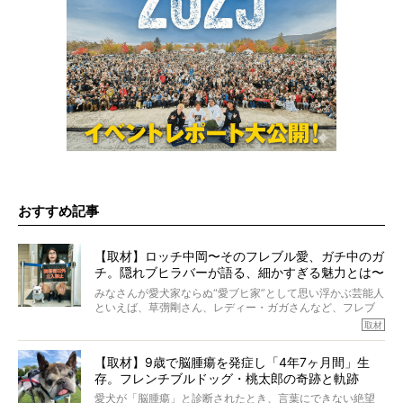
おすすめ記事
【取材】ロッチ中岡〜そのフレブル愛、ガチ中のガ
チ。隠れブヒラバーが語る、細かすぎる魅力とは〜
【前編】
みなさんが愛犬家ならぬ“愛ブヒ家”として思い浮かぶ芸能人
といえば、草彅剛さん、レディー・ガガさんなど、フレブ
ルを飼っている方が多いと思います。が、ロッチ中岡さん
取材
も、じつは大のフレブルラバーだというのをご存知です
か？ フレブルを飼っていないのにもかかわらず、中岡さ
【取材】9歳で脳腫瘍を発症し「4年7ヶ月間」生
んのインスタグラムを覗くと、たくさんのフレブルアカウ
存。フレンチブルドッグ・桃太郎の奇跡と軌跡
ントがフォローされていて、わが『FRENCH BULLDOG
LIFE』モデルのnicoやトーラスも、その中の一頭。
愛犬が「脳腫瘍」と診断されたとき、言葉にできない絶望