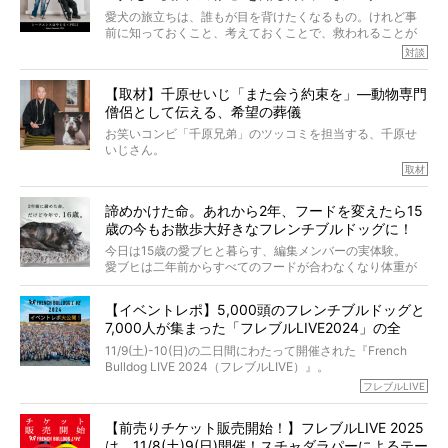
だかうれしくなってしまったのでした。
はやとも×PELI】
愛犬の旅立ちは、誰もが目を背けたくなるもの。けれど事
春奈さんとアムちゃんのすてきな暮らしを、BUHI編集長の
前に知っておくこと、考えておくことで、救われることが
小西がいつくしみながら、切り取らせていただきます。
たくさんあります。
対談
今回は、お盆スペシャル企画。世間が認めるほどの霊視能
【取材】千原せいじ「また会う約束を」―動物専門
力をもつお笑い芸人「シークエンスはやとも」さんに、愛
僧侶として伝える、希望の葬儀
犬の旅立ちや供養についてインタビュー。
インタビュアー兼対談相手は、大の犬好きで心霊分野の知
お笑いコンビ「千原兄弟」のツッコミを担当する、千原せ
識にも長けているPELIさん。
いじさん。
取材
「愛犬が旅立ったあと、ベッドやおもちゃはどうすればい
今年で結成35周年を迎え、芸人としての活躍も目覚ましい
い？」「お骨はどうするべき？」「お花やお線香は喜んで
中、2024年5月に動物専門僧侶になり世間を驚かせまし
くれる？」
諦めかけた命。あれから2年、フードを変えたら15
た。
さらには、霊感がない人でも愛犬が成仏したことを知る方
歳の今もお散歩大好きなフレンチブルドッグに！
僧侶としての名は「靖賢（せいけん）」。
法まで。
当時54歳という年齢にして、なぜ動物専門僧侶という道を
今日は15歳の愛ブヒと暮らす、編集メンバーの実体験。
選んだのか。
愛ブヒは二年前からすべてのフードが合わなくなり体重が
お笑い芸人だからこそ暗くなりすぎない、むしろ心がスッ
また、愛犬の旅立ちとどのように向き合うべきなのか。
激減。検査をしても異常はなく「年齢のせいですね…」と言
と軽くなる。
「動物専門僧侶」という立場で、お話しをうかがいまし
われてしまいました。
永久保存版のスペシャル対談です！
【イベントレポ】5,000頭のフレンチブルドッグと
た。
もう諦めるしかないのかな…そんなとき、我が家に届いたの
7,000人が集まった「フレブルLIVE2024」の全
が「THE fu-do(ザ・フード)」の試食品でした。
貌！
そして「THE fu-do(ザ・フード)」を食べつづけて二年、愛
11/9(土)-10(日)の二日間にわたって開催された『French
ブヒは15歳になり、今も元気にお散歩をしています。
Bulldog LIVE 2024（フレブルLIVE）』。
今回は、二年前の絶望から今までを包み隠さず、時系列で
今年はのべ5,000頭のフレンチブルドッグと7,000人のフレ
フレブルLIVE
お話しさせていただきます。
ブルオーナーが集まりました！
【前売りチケット販売開始！】フレブルLIVE 2025
day1の司会はフレブルラバーのロッチさん。day2の音楽フ
は、11/8(土)9(日)開催！スチャダラパーによるテー
ェスには世代ど真ん中のPUFFYが出演するなど、例年以上