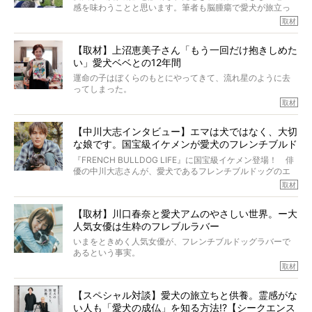
そんな中岡さんに、フレブルの魅力を語っていただきまし
感を味わうことと思います。筆者も脳腫瘍で愛犬が旅立っ
た。そのブヒ愛っぷりは、思ってた以上！ ガチ中のガチ
たひとり。だからこそ、どれほど厄介で困難な病気かを理
取材
でした!?
解をしているつもりです。「発症から1年生存すれば素晴ら
しい」とされるこの病気。
【取材】上沼恵美子さん「もう一回だけ抱きしめた
ところが、フレンチブルドッグの桃太郎は9歳で脳腫瘍を発
い」愛犬ベベとの12年間
症し、なんと4年7ヶ月間も生き抜いたのです。旅立ったと
きの年齢は13歳と11ヶ月、レジェンド級のレジェンドでし
運命の子はぼくらのもとにやってきて、流れ星のように去
た。さらには、治療後3年間は一度も発作が起きなかったと
ってしまった。
いいます。
その悲しみを語ることはなかなかむずかしい。
取材
この事実はフレンチブルドッグだけでなく、脳腫瘍と闘う
けれども、ぼくらはそのことについて考えたいし、泣き出
多くの犬たちに勇気と希望を与えるに違いありません。桃
しそうな飼い主さんを目の前にして、ほんのすこしでも寄
太郎のオーナーである佐藤さんご夫婦に、治療の選択やケ
【中川大志インタビュー】エマは犬ではなく、大切
り添いたいと思う。
アについて詳しくお話しをうかがいました。
な娘です。国宝級イケメンが愛犬のフレンチブルド
その悲しみをいますぐ解消することはできないが、話をき
いて、泣いたり笑ったりするのもいいだろう。
ッグと一緒に登場
『FRENCH BULLDOG LIFE』に国宝級イケメン登場！ 俳
こんな子だった、こんなにいい子だった、ほんとうに愛し
優の中川大志さんが、愛犬であるフレンチブルドッグのエ
ていたと。
マちゃん（2歳の女の子）にメロメロとの情報を聞きつけ、
取材
ぼくらは上沼恵美子さんのご自宅へ伺って、お話をきこう
中川さんを直撃。そのフレブル愛をたっぷり語っていただ
と思った。
きました。他のフレブルオーナーさん同様、濃すぎる親バ
【取材】川口春奈と愛犬アムのやさしい世界。ー大
カエピソードが次から次へと飛び出しました。
人気女優は生粋のフレブルラバー
いまをときめく人気女優が、フレンチブルドッグラバーで
あるという事実。
そうです、その人は川口春奈さん。
取材
アムちゃんというパイドの女の子と暮らしています。
話を聞けば聞くほど、そして春奈さんとアムちゃんのやり
【スペシャル対談】愛犬の旅立ちと供養。霊感がな
とりを目の当たりにするほどに、そのフレンチブルドッグ
い人も「愛犬の成仏」を知る方法!?【シークエンス
愛がわたしたちのそれとまったく同じであることに、なん