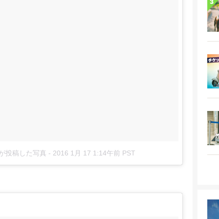
_w)が投稿した写真
-
2016 1月 17 1:14午前 PST