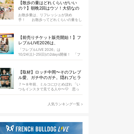
【散歩の量はどれくらいがいい
の？】朝晩2回はウソ！大切なの
は運動量より「リフレッシュ」〜
お散歩量は、リフレッシュが決め
お散歩にまつわる疑問FAQつき〜
手！ お散歩ってどれくらいの量をし
たらいいのか迷いませんか？ よ...
【前売りチケット販売開始！】フ
レブルLIVE2026は、
10/24(土)-25(日)開催！フレブル
「フレブルLIVE 2026」は
だらけのキャンプ・前夜祭・バス
10/24(土)-25(日)の2days開催！ 「フ
プランも新登場!?
レブルLIV...
【取材】ロッチ中岡〜そのフレブ
ル愛、ガチ中のガチ。隠れブヒラ
バーが語る、細かすぎる魅力と
７〜８年前、ミルコにひとめぼれ 「い
は〜【前編】
つもインスタで見てる人や〜♡ 思っ
てたより小さいなー」nicoを見た瞬
間、...
人気ランキング一覧