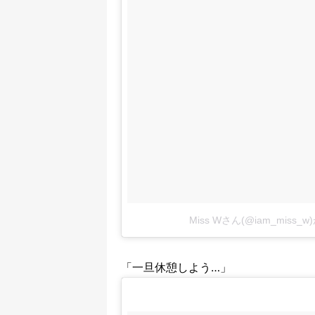
Miss Wさん(@iam_miss
「一旦休憩しよう…」