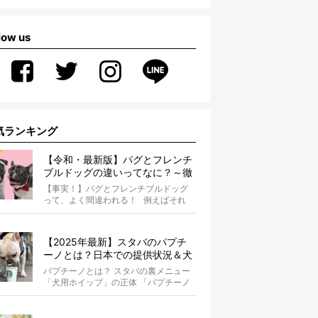
low us
気ランキング
【令和・最新版】パグとフレンチ
ブルドッグの違いってなに？～徹
底解説～
【事実！】パグとフレンチブルドッグ
って、よく間違われる！ 例えばそれ
は、愛ブヒとのお散歩中。 &...
【2025年最新】スタバのパプチ
ーノとは？日本での提供状況＆犬
同伴OK店舗一覧も紹介！
パプチーノとは？ スタバの裏メニュー
「犬用ホイップ」の正体 「パプチーノ
（Puppuccino）」とは、紙コッ...