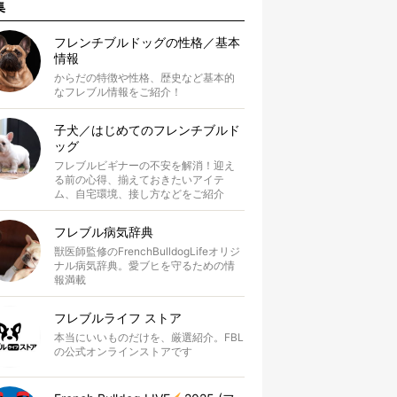
集
フレンチブルドッグの性格／基本
情報
からだの特徴や性格、歴史など基本的
なフレブル情報をご紹介！
子犬／はじめてのフレンチブルド
ッグ
フレブルビギナーの不安を解消！迎え
る前の心得、揃えておきたいアイテ
ム、自宅環境、接し方などをご紹介
フレブル病気辞典
獣医師監修のFrenchBulldogLifeオリジ
ナル病気辞典。愛ブヒを守るための情
報満載
フレブルライフ ストア
本当にいいものだけを、厳選紹介。FBL
の公式オンラインストアです