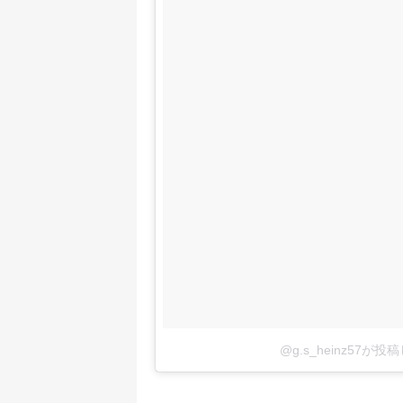
@g.s_heinz57が