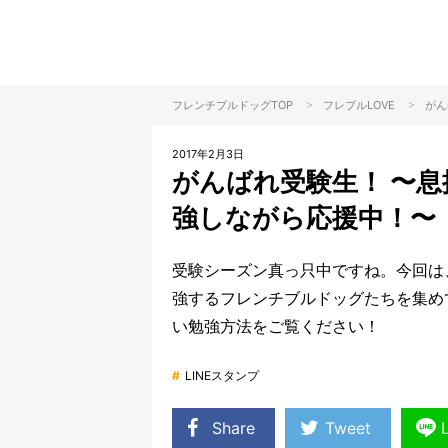
>
>
フレンチブルドッグTOP
フレブル
LOVE
がん
2017年2月3日
がんばれ受験生！ 〜
強しながら応援中！〜
受験シーズン真っ只中ですね。今回は
強するフレンチブルドッグたちを集め
い勉強方法をご覧ください！
#
LINEスタンプ
Share
Tweet