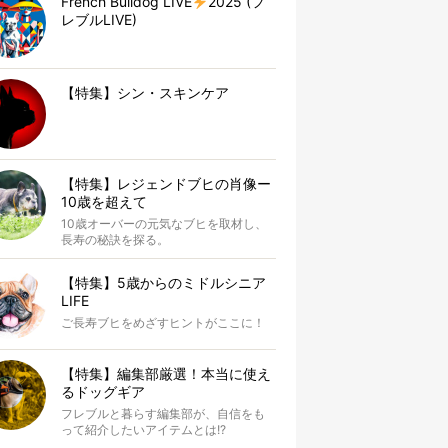
French Bulldog LIVE
2025 (フ
レブルLIVE)
【特集】シン・スキンケア
【特集】レジェンドブヒの肖像ー
10歳を超えて
10歳オーバーの元気なブヒを取材し、
長寿の秘訣を探る。
【特集】5歳からのミドルシニア
LIFE
ご長寿ブヒをめざすヒントがここに！
【特集】編集部厳選！本当に使え
るドッグギア
フレブルと暮らす編集部が、自信をも
って紹介したいアイテムとは!?