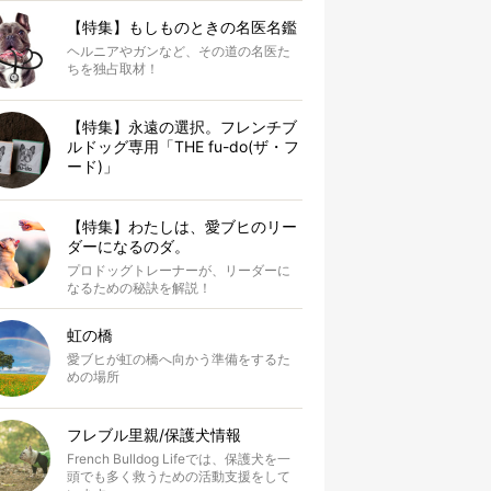
【特集】もしものときの名医名鑑
ヘルニアやガンなど、その道の名医た
ちを独占取材！
【特集】永遠の選択。フレンチブ
ルドッグ専用「THE fu-do(ザ・フ
ード)」
【特集】わたしは、愛ブヒのリー
ダーになるのダ。
プロドッグトレーナーが、リーダーに
なるための秘訣を解説！
虹の橋
愛ブヒが虹の橋へ向かう準備をするた
めの場所
フレブル里親/保護犬情報
French Bulldog Lifeでは、保護犬を一
頭でも多く救うための活動支援をして