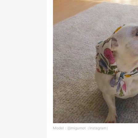
Model：@migumot（Instagram）