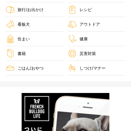
旅行/お出かけ
レシピ
看板犬
アウトドア
住まい
健康
書籍
災害対策
ごはん/おやつ
しつけ/マナー