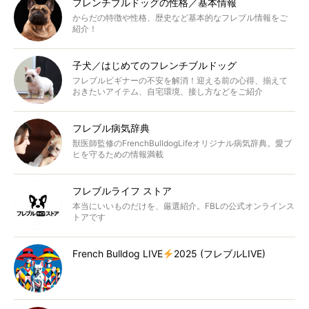
フレンチブルドッグの性格／基本情報
からだの特徴や性格、歴史など基本的なフレブル情報をご
紹介！
子犬／はじめてのフレンチブルドッグ
フレブルビギナーの不安を解消！迎える前の心得、揃えて
おきたいアイテム、自宅環境、接し方などをご紹介
フレブル病気辞典
獣医師監修のFrenchBulldogLifeオリジナル病気辞典。愛ブ
ヒを守るための情報満載
フレブルライフ ストア
本当にいいものだけを、厳選紹介。FBLの公式オンラインス
トアです
French Bulldog LIVE
2025 (フレブルLIVE)