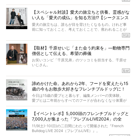
アムちゃんというパイドの女の子と暮らしています。
話を聞けば聞くほど、そして春奈さんとアムちゃんのやり
【スペシャル対談】愛犬の旅立ちと供養。霊感がな
とりを目の当たりにするほどに、そのフレンチブルドッグ
い人も「愛犬の成仏」を知る方法!?【シークエンス
愛がわたしたちのそれとまったく同じであることに、なん
だかうれしくなってしまったのでした。
はやとも×PELI】
愛犬の旅立ちは、誰もが目を背けたくなるもの。けれど事
春奈さんとアムちゃんのすてきな暮らしを、BUHI編集長の
前に知っておくこと、考えておくことで、救われることが
小西がいつくしみながら、切り取らせていただきます。
たくさんあります。
対談
今回は、お盆スペシャル企画。世間が認めるほどの霊視能
【取材】千原せいじ「また会う約束を」―動物専門
力をもつお笑い芸人「シークエンスはやとも」さんに、愛
僧侶として伝える、希望の葬儀
犬の旅立ちや供養についてインタビュー。
インタビュアー兼対談相手は、大の犬好きで心霊分野の知
お笑いコンビ「千原兄弟」のツッコミを担当する、千原せ
識にも長けているPELIさん。
いじさん。
取材
「愛犬が旅立ったあと、ベッドやおもちゃはどうすればい
今年で結成35周年を迎え、芸人としての活躍も目覚ましい
い？」「お骨はどうするべき？」「お花やお線香は喜んで
中、2024年5月に動物専門僧侶になり世間を驚かせまし
くれる？」
諦めかけた命。あれから2年、フードを変えたら15
た。
さらには、霊感がない人でも愛犬が成仏したことを知る方
歳の今もお散歩大好きなフレンチブルドッグに！
僧侶としての名は「靖賢（せいけん）」。
法まで。
当時54歳という年齢にして、なぜ動物専門僧侶という道を
今日は15歳の愛ブヒと暮らす、編集メンバーの実体験。
選んだのか。
愛ブヒは二年前からすべてのフードが合わなくなり体重が
お笑い芸人だからこそ暗くなりすぎない、むしろ心がスッ
また、愛犬の旅立ちとどのように向き合うべきなのか。
激減。検査をしても異常はなく「年齢のせいですね…」と言
と軽くなる。
「動物専門僧侶」という立場で、お話しをうかがいまし
われてしまいました。
永久保存版のスペシャル対談です！
【イベントレポ】5,000頭のフレンチブルドッグと
た。
もう諦めるしかないのかな…そんなとき、我が家に届いたの
7,000人が集まった「フレブルLIVE2024」の全
が「THE fu-do(ザ・フード)」の試食品でした。
貌！
そして「THE fu-do(ザ・フード)」を食べつづけて二年、愛
11/9(土)-10(日)の二日間にわたって開催された『French
ブヒは15歳になり、今も元気にお散歩をしています。
Bulldog LIVE 2024（フレブルLIVE）』。
今回は、二年前の絶望から今までを包み隠さず、時系列で
今年はのべ5,000頭のフレンチブルドッグと7,000人のフレ