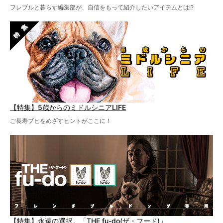
フレブルと暮らす編集部が、自信をもって紹介したいアイテムとは!?
【特集】5歳からのミドルシニアLIFE
ご長寿ブヒをめざすヒントがここに！
【特集】永遠の選択。「THE fu-do(ザ・フード)」