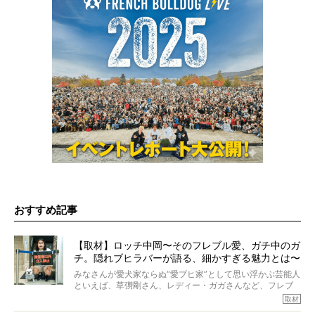
おすすめ記事
【取材】ロッチ中岡〜そのフレブル愛、ガチ中のガ
チ。隠れブヒラバーが語る、細かすぎる魅力とは〜
【前編】
みなさんが愛犬家ならぬ“愛ブヒ家”として思い浮かぶ芸能人
といえば、草彅剛さん、レディー・ガガさんなど、フレブ
ルを飼っている方が多いと思います。が、ロッチ中岡さん
取材
も、じつは大のフレブルラバーだというのをご存知です