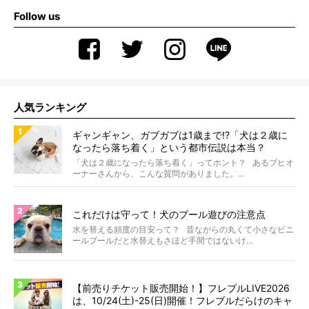
Follow us
人気ランキング
ギャンギャン、ガブガブは1歳まで!?「犬は２歳に
なったら落ち着く」という都市伝説は本当？
「犬は２歳になったら落ち着く」ってホント？ あるブヒオ
ーナーさんから、こんな質問がありました。...
これだけは守って！犬のプール遊びの注意点
水を替える頻度の目安って？ 昔ながらの丸くて小さなビニ
ールプールだと水替えもさほど手間ではないけ...
【前売りチケット販売開始！】フレブルLIVE2026
は、10/24(土)-25(日)開催！フレブルだらけのキャ