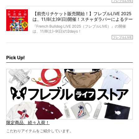
フレブルLIVE
お話しさせていただきます。
ブルオーナーが集まりました！
【前売りチケット販売開始！】フレブルLIVE 2025
day1の司会はフレブルラバーのロッチさん。day2の音楽フ
は、11/8(土)9(日)開催！スチャダラパーによるテー
ェスには世代ど真ん中のPUFFYが出演するなど、例年以上
に豪華なラインナップ。
マソング制作も決定
『French Bulldog LIVE 2025（フレブルLIVE）』の開催
北は北海道、南は鹿児島県から。全国のフレンチブルドッ
は、11/8(土)-9(日)の2days！
グが一堂に会した「フレブルLIVE2024」の模様を、詳しく
お得な前売りチケット、いよいよ販売スタートです！
フレブルLIVE
お届けです！
さらに今年はビッグニュースが。
なんと、ヒップホップグループ「スチャダラパー」がフレ
最後には2025年の情報もありますので、要チェックでござ
ブルLIVEのテーマソングを制作してくれることになりまし
います！
た！
Pick Up!
テーマソングの情報やお得な前売りチケットの販売情報な
ど、内容盛りだくさんでお送りしていますので、最後まで
お見逃しなく！
限定商品、続々入荷！
こだわりアイテムをご紹介しています。