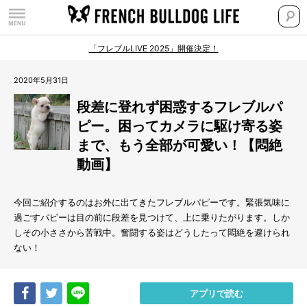
「フレブルLIVE 2025」開催決定！
2020年5月31日
段差に登れず困惑するフレブルパ
ピー。困ってカメラに駆け寄る姿
まで、もう全部が可愛い！【悶絶
動画】
今回ご紹介するのはお外に出てきたフレブルパピーです。緊張気味に
過ごすパピーは目の前に段差を見つけて、上に乗りたがります。しか
しその小ささから苦戦中。奮闘する姿はどうしたって悶絶を避けられ
ない！
Share
Tweet
LINE
アプリで読む