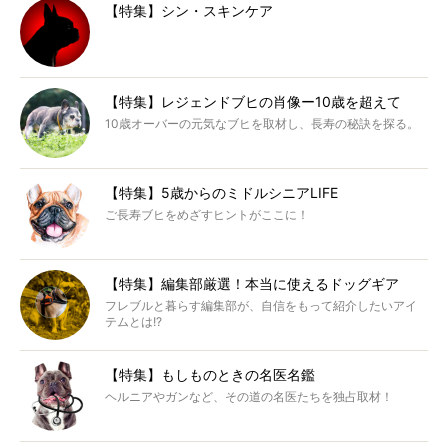
【特集】シン・スキンケア
【特集】レジェンドブヒの肖像ー10歳を超えて
10歳オーバーの元気なブヒを取材し、長寿の秘訣を探る。
【特集】5歳からのミドルシニアLIFE
ご長寿ブヒをめざすヒントがここに！
【特集】編集部厳選！本当に使えるドッグギア
フレブルと暮らす編集部が、自信をもって紹介したいアイ
テムとは!?
【特集】もしものときの名医名鑑
ヘルニアやガンなど、その道の名医たちを独占取材！