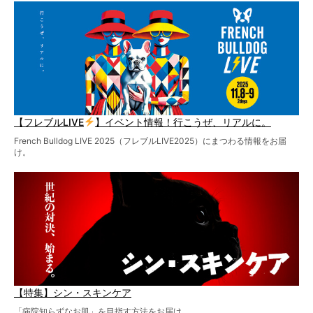
【フレブルLIVE
】イベント情報！行こうぜ、リアルに。
French Bulldog LIVE 2025（フレブルLIVE2025）にまつわる情報をお届
け。
【特集】シン・スキンケア
「病院知らずなお肌」を目指す方法をお届け。