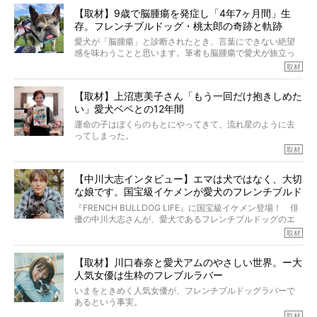
か？ フレブルを飼っていないのにもかかわらず、中岡さ
【取材】9歳で脳腫瘍を発症し「4年7ヶ月間」生
んのインスタグラムを覗くと、たくさんのフレブルアカウ
存。フレンチブルドッグ・桃太郎の奇跡と軌跡
ントがフォローされていて、わが『FRENCH BULLDOG
LIFE』モデルのnicoやトーラスも、その中の一頭。
愛犬が「脳腫瘍」と診断されたとき、言葉にできない絶望
そんな中岡さんに、フレブルの魅力を語っていただきまし
感を味わうことと思います。筆者も脳腫瘍で愛犬が旅立っ
た。そのブヒ愛っぷりは、思ってた以上！ ガチ中のガチ
たひとり。だからこそ、どれほど厄介で困難な病気かを理
取材
でした!?
解をしているつもりです。「発症から1年生存すれば素晴ら
しい」とされるこの病気。
【取材】上沼恵美子さん「もう一回だけ抱きしめた
ところが、フレンチブルドッグの桃太郎は9歳で脳腫瘍を発
い」愛犬ベベとの12年間
症し、なんと4年7ヶ月間も生き抜いたのです。旅立ったと
きの年齢は13歳と11ヶ月、レジェンド級のレジェンドでし
運命の子はぼくらのもとにやってきて、流れ星のように去
た。さらには、治療後3年間は一度も発作が起きなかったと
ってしまった。
いいます。
その悲しみを語ることはなかなかむずかしい。
取材
この事実はフレンチブルドッグだけでなく、脳腫瘍と闘う
けれども、ぼくらはそのことについて考えたいし、泣き出
多くの犬たちに勇気と希望を与えるに違いありません。桃
しそうな飼い主さんを目の前にして、ほんのすこしでも寄
太郎のオーナーである佐藤さんご夫婦に、治療の選択やケ
【中川大志インタビュー】エマは犬ではなく、大切
り添いたいと思う。
アについて詳しくお話しをうかがいました。
な娘です。国宝級イケメンが愛犬のフレンチブルド
その悲しみをいますぐ解消することはできないが、話をき
いて、泣いたり笑ったりするのもいいだろう。
ッグと一緒に登場
『FRENCH BULLDOG LIFE』に国宝級イケメン登場！ 俳
こんな子だった、こんなにいい子だった、ほんとうに愛し
優の中川大志さんが、愛犬であるフレンチブルドッグのエ
ていたと。
マちゃん（2歳の女の子）にメロメロとの情報を聞きつけ、
取材
ぼくらは上沼恵美子さんのご自宅へ伺って、お話をきこう
中川さんを直撃。そのフレブル愛をたっぷり語っていただ
と思った。
きました。他のフレブルオーナーさん同様、濃すぎる親バ
【取材】川口春奈と愛犬アムのやさしい世界。ー大
カエピソードが次から次へと飛び出しました。
人気女優は生粋のフレブルラバー
いまをときめく人気女優が、フレンチブルドッグラバーで
あるという事実。
そうです、その人は川口春奈さん。
取材