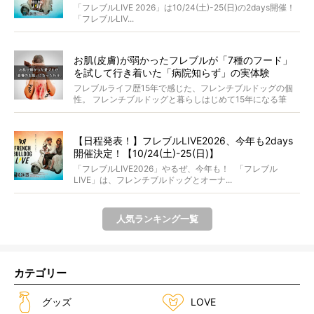
ンプ・前夜祭・バスプランも新登場!?
「フレブルLIVE 2026」は10/24(土)-25(日)の2days開催！
「フレブルLIV...
お肌(皮膚)が弱かったフレブルが「7種のフード」
を試して行き着いた「病院知らず」の実体験
フレブルライフ歴15年で感じた、フレンチブルドッグの個
性。 フレンチブルドッグと暮らしはじめて15年になる筆
者...
【日程発表！】フレブルLIVE2026、今年も2days
開催決定！【10/24(土)-25(日)】
「フレブルLIVE2026」やるぜ、今年も！ 「フレブル
LIVE」は、フレンチブルドッグとオーナ...
人気ランキング一覧
カテゴリー
グッズ
LOVE