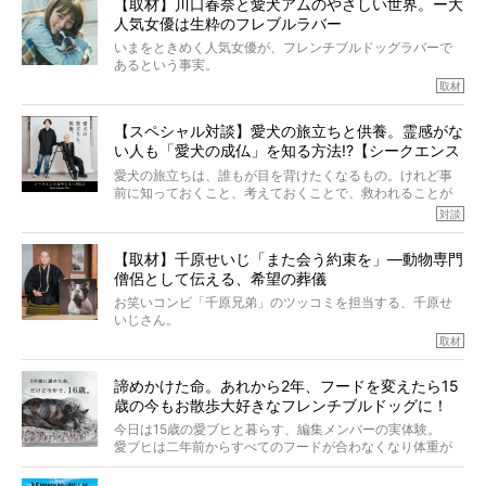
【取材】川口春奈と愛犬アムのやさしい世界。ー大
カエピソードが次から次へと飛び出しました。
人気女優は生粋のフレブルラバー
いまをときめく人気女優が、フレンチブルドッグラバーで
あるという事実。
そうです、その人は川口春奈さん。
取材
アムちゃんというパイドの女の子と暮らしています。
話を聞けば聞くほど、そして春奈さんとアムちゃんのやり
【スペシャル対談】愛犬の旅立ちと供養。霊感がな
とりを目の当たりにするほどに、そのフレンチブルドッグ
い人も「愛犬の成仏」を知る方法!?【シークエンス
愛がわたしたちのそれとまったく同じであることに、なん
だかうれしくなってしまったのでした。
はやとも×PELI】
愛犬の旅立ちは、誰もが目を背けたくなるもの。けれど事
春奈さんとアムちゃんのすてきな暮らしを、BUHI編集長の
前に知っておくこと、考えておくことで、救われることが
小西がいつくしみながら、切り取らせていただきます。
たくさんあります。
対談
今回は、お盆スペシャル企画。世間が認めるほどの霊視能
【取材】千原せいじ「また会う約束を」―動物専門
力をもつお笑い芸人「シークエンスはやとも」さんに、愛
僧侶として伝える、希望の葬儀
犬の旅立ちや供養についてインタビュー。
インタビュアー兼対談相手は、大の犬好きで心霊分野の知
お笑いコンビ「千原兄弟」のツッコミを担当する、千原せ
識にも長けているPELIさん。
いじさん。
取材
「愛犬が旅立ったあと、ベッドやおもちゃはどうすればい
今年で結成35周年を迎え、芸人としての活躍も目覚ましい
い？」「お骨はどうするべき？」「お花やお線香は喜んで
中、2024年5月に動物専門僧侶になり世間を驚かせまし
くれる？」
諦めかけた命。あれから2年、フードを変えたら15
た。
さらには、霊感がない人でも愛犬が成仏したことを知る方
歳の今もお散歩大好きなフレンチブルドッグに！
僧侶としての名は「靖賢（せいけん）」。
法まで。
当時54歳という年齢にして、なぜ動物専門僧侶という道を
今日は15歳の愛ブヒと暮らす、編集メンバーの実体験。
選んだのか。
愛ブヒは二年前からすべてのフードが合わなくなり体重が
お笑い芸人だからこそ暗くなりすぎない、むしろ心がスッ
また、愛犬の旅立ちとどのように向き合うべきなのか。
激減。検査をしても異常はなく「年齢のせいですね…」と言
と軽くなる。
「動物専門僧侶」という立場で、お話しをうかがいまし
われてしまいました。