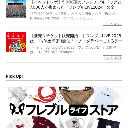
永久保存版のスペシャル対談です！
【イベントレポ】5,000頭のフレンチブルドッグと
た。
もう諦めるしかないのかな…そんなとき、我が家に届いたの
7,000人が集まった「フレブルLIVE2024」の全
が「THE fu-do(ザ・フード)」の試食品でした。
貌！
そして「THE fu-do(ザ・フード)」を食べつづけて二年、愛
11/9(土)-10(日)の二日間にわたって開催された『French
ブヒは15歳になり、今も元気にお散歩をしています。
Bulldog LIVE 2024（フレブルLIVE）』。
今回は、二年前の絶望から今までを包み隠さず、時系列で
今年はのべ5,000頭のフレンチブルドッグと7,000人のフレ
フレブルLIVE
お話しさせていただきます。
ブルオーナーが集まりました！
【前売りチケット販売開始！】フレブルLIVE 2025
day1の司会はフレブルラバーのロッチさん。day2の音楽フ
は、11/8(土)9(日)開催！スチャダラパーによるテー
ェスには世代ど真ん中のPUFFYが出演するなど、例年以上
に豪華なラインナップ。
マソング制作も決定
『French Bulldog LIVE 2025（フレブルLIVE）』の開催
北は北海道、南は鹿児島県から。全国のフレンチブルドッ
は、11/8(土)-9(日)の2days！
グが一堂に会した「フレブルLIVE2024」の模様を、詳しく
お得な前売りチケット、いよいよ販売スタートです！
フレブルLIVE
お届けです！
さらに今年はビッグニュースが。
なんと、ヒップホップグループ「スチャダラパー」がフレ
最後には2025年の情報もありますので、要チェックでござ
ブルLIVEのテーマソングを制作してくれることになりまし
います！
た！
Pick Up!
テーマソングの情報やお得な前売りチケットの販売情報な
ど、内容盛りだくさんでお送りしていますので、最後まで
お見逃しなく！