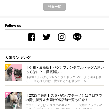
特集一覧
Follow us
人気ランキング
【令和・最新版】パグとフレンチブルドッグの違い
ってなに？～徹底解説～
【事実！】パグとフレンチブルドッグって、よく間違われ
る！ 例えばそれは、愛ブヒとのお散歩中。 &...
【2025年最新】スタバのパプチーノとは？日本で
の提供状況＆犬同伴OK店舗一覧も紹介！
パプチーノとは？ スタバの裏メニュー「犬用ホイップ」の
正体 「パプチーノ（Puppuccino）」とは、紙コッ...