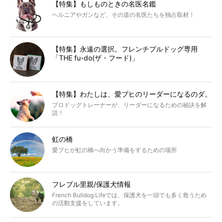
【特集】もしものときの名医名鑑
ヘルニアやガンなど、その道の名医たちを独占取材！
【特集】永遠の選択。フレンチブルドッグ専用
「THE fu-do(ザ・フード)」
【特集】わたしは、愛ブヒのリーダーになるのダ。
プロドッグトレーナーが、リーダーになるための秘訣を解
説！
虹の橋
愛ブヒが虹の橋へ向かう準備をするための場所
フレブル里親/保護犬情報
French Bulldog Lifeでは、保護犬を一頭でも多く救うため
の活動支援をしています。