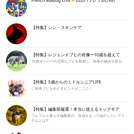
French Bulldog LIVE
2025 (フレブルLIVE)
【特集】シン・スキンケア
【特集】レジェンドブヒの肖像ー10歳を超えて
10歳オーバーの元気なブヒを取材し、長寿の秘訣を探る。
【特集】5歳からのミドルシニアLIFE
ご長寿ブヒをめざすヒントがここに！
【特集】編集部厳選！本当に使えるドッグギア
フレブルと暮らす編集部が、自信をもって紹介したいアイ
テムとは!?