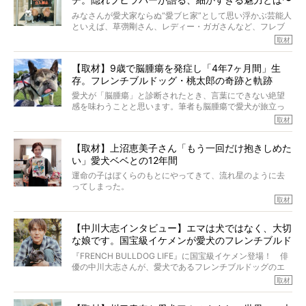
【前編】
みなさんが愛犬家ならぬ“愛ブヒ家”として思い浮かぶ芸能人
といえば、草彅剛さん、レディー・ガガさんなど、フレブ
ルを飼っている方が多いと思います。が、ロッチ中岡さん
取材
も、じつは大のフレブルラバーだというのをご存知です
か？ フレブルを飼っていないのにもかかわらず、中岡さ
【取材】9歳で脳腫瘍を発症し「4年7ヶ月間」生
んのインスタグラムを覗くと、たくさんのフレブルアカウ
存。フレンチブルドッグ・桃太郎の奇跡と軌跡
ントがフォローされていて、わが『FRENCH BULLDOG
LIFE』モデルのnicoやトーラスも、その中の一頭。
愛犬が「脳腫瘍」と診断されたとき、言葉にできない絶望
そんな中岡さんに、フレブルの魅力を語っていただきまし
感を味わうことと思います。筆者も脳腫瘍で愛犬が旅立っ
た。そのブヒ愛っぷりは、思ってた以上！ ガチ中のガチ
たひとり。だからこそ、どれほど厄介で困難な病気かを理
取材
でした!?
解をしているつもりです。「発症から1年生存すれば素晴ら
しい」とされるこの病気。
【取材】上沼恵美子さん「もう一回だけ抱きしめた
ところが、フレンチブルドッグの桃太郎は9歳で脳腫瘍を発
い」愛犬ベベとの12年間
症し、なんと4年7ヶ月間も生き抜いたのです。旅立ったと
きの年齢は13歳と11ヶ月、レジェンド級のレジェンドでし
運命の子はぼくらのもとにやってきて、流れ星のように去
た。さらには、治療後3年間は一度も発作が起きなかったと
ってしまった。
いいます。
その悲しみを語ることはなかなかむずかしい。
取材
この事実はフレンチブルドッグだけでなく、脳腫瘍と闘う
けれども、ぼくらはそのことについて考えたいし、泣き出
多くの犬たちに勇気と希望を与えるに違いありません。桃
しそうな飼い主さんを目の前にして、ほんのすこしでも寄
太郎のオーナーである佐藤さんご夫婦に、治療の選択やケ
【中川大志インタビュー】エマは犬ではなく、大切
り添いたいと思う。
アについて詳しくお話しをうかがいました。
な娘です。国宝級イケメンが愛犬のフレンチブルド
その悲しみをいますぐ解消することはできないが、話をき
いて、泣いたり笑ったりするのもいいだろう。
ッグと一緒に登場
『FRENCH BULLDOG LIFE』に国宝級イケメン登場！ 俳
こんな子だった、こんなにいい子だった、ほんとうに愛し
優の中川大志さんが、愛犬であるフレンチブルドッグのエ
ていたと。
マちゃん（2歳の女の子）にメロメロとの情報を聞きつけ、
取材
ぼくらは上沼恵美子さんのご自宅へ伺って、お話をきこう
中川さんを直撃。そのフレブル愛をたっぷり語っていただ
と思った。
きました。他のフレブルオーナーさん同様、濃すぎる親バ