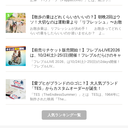
【散歩の量はどれくらいがいいの？】朝晩2回はウ
ソ！大切なのは運動量より「リフレッシュ」〜お散
歩にまつわる疑問FAQつき〜
お散歩量は、リフレッシュが決め手！ お散歩ってどれく
らいの量をしたらいいのか迷いませんか？ よ...
【前売りチケット販売開始！】フレブルLIVE2026
は、10/24(土)-25(日)開催！フレブルだらけのキャ
ンプ・前夜祭・バスプランも新登場!?
「フレブルLIVE 2026」は10/24(土)-25(日)の2days開催！
「フレブルLIV...
【愛ブヒがブランドのロゴに？】大人気ブランド
「TES」からカスタムオーダーが誕生！
「TES（TheEndlessSummer）」とは TESは、1964年に
制作された映画『The...
人気ランキング一覧