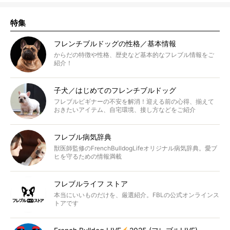
特集
フレンチブルドッグの性格／基本情報
からだの特徴や性格、歴史など基本的なフレブル情報をご
紹介！
子犬／はじめてのフレンチブルドッグ
フレブルビギナーの不安を解消！迎える前の心得、揃えて
おきたいアイテム、自宅環境、接し方などをご紹介
フレブル病気辞典
獣医師監修のFrenchBulldogLifeオリジナル病気辞典。愛ブ
ヒを守るための情報満載
フレブルライフ ストア
本当にいいものだけを、厳選紹介。FBLの公式オンラインス
トアです