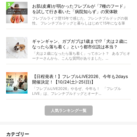
お肌(皮膚)が弱かったフレブルが「7種のフード」
を試して行き着いた「病院知らず」の実体験
フレブルライフ歴15年で感じた、フレンチブルドッグの個
性。 フレンチブルドッグと暮らしはじめて15年になる筆
者...
ギャンギャン、ガブガブは1歳まで!?「犬は２歳に
なったら落ち着く」という都市伝説は本当？
「犬は２歳になったら落ち着く」ってホント？ あるブヒオ
ーナーさんから、こんな質問がありました。...
【日程発表！】フレブルLIVE2026、今年も2days
開催決定！【10/24(土)-25(日)】
「フレブルLIVE2026」やるぜ、今年も！ 「フレブル
LIVE」は、フレンチブルドッグとオーナ...
人気ランキング一覧
カテゴリー