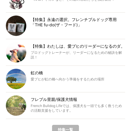
【特集】永遠の選択。フレンチブルドッグ専用
「THE fu-do(ザ・フード)」
【特集】わたしは、愛ブヒのリーダーになるのダ。
プロドッグトレーナーが、リーダーになるための秘訣を解
説！
虹の橋
愛ブヒが虹の橋へ向かう準備をするための場所
フレブル里親/保護犬情報
French Bulldog Lifeでは、保護犬を一頭でも多く救うため
の活動支援をしています。
特集一覧