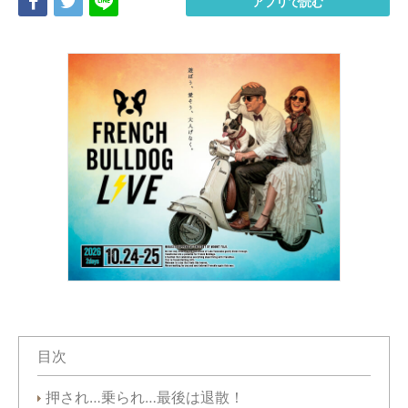
Share
Tweet
LINE
アプリで読む
目次
押され…乗られ…最後は退散！