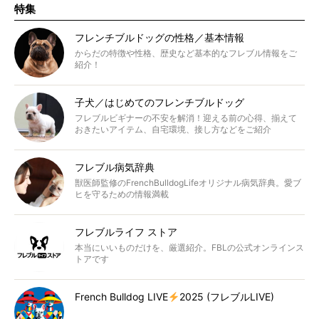
特集
フレンチブルドッグの性格／基本情報
からだの特徴や性格、歴史など基本的なフレブル情報をご
紹介！
子犬／はじめてのフレンチブルドッグ
フレブルビギナーの不安を解消！迎える前の心得、揃えて
おきたいアイテム、自宅環境、接し方などをご紹介
フレブル病気辞典
獣医師監修のFrenchBulldogLifeオリジナル病気辞典。愛ブ
ヒを守るための情報満載
フレブルライフ ストア
本当にいいものだけを、厳選紹介。FBLの公式オンラインス
トアです
French Bulldog LIVE
2025 (フレブルLIVE)