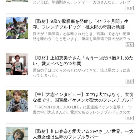
といえば、草彅剛さん、レディー・ガガさんなど、フレブ
ルを飼っている方が多いと思います。が、ロッチ中岡さん
取材
も、じつは大のフレブルラバーだというのをご存知です
か？ フレブルを飼っていないのにもかかわらず、中岡さ
【取材】9歳で脳腫瘍を発症し「4年7ヶ月間」生
んのインスタグラムを覗くと、たくさんのフレブルアカウ
存。フレンチブルドッグ・桃太郎の奇跡と軌跡
ントがフォローされていて、わが『FRENCH BULLDOG
LIFE』モデルのnicoやトーラスも、その中の一頭。
愛犬が「脳腫瘍」と診断されたとき、言葉にできない絶望
そんな中岡さんに、フレブルの魅力を語っていただきまし
感を味わうことと思います。筆者も脳腫瘍で愛犬が旅立っ
た。そのブヒ愛っぷりは、思ってた以上！ ガチ中のガチ
たひとり。だからこそ、どれほど厄介で困難な病気かを理
取材
でした!?
解をしているつもりです。「発症から1年生存すれば素晴ら
しい」とされるこの病気。
【取材】上沼恵美子さん「もう一回だけ抱きしめた
ところが、フレンチブルドッグの桃太郎は9歳で脳腫瘍を発
い」愛犬ベベとの12年間
症し、なんと4年7ヶ月間も生き抜いたのです。旅立ったと
きの年齢は13歳と11ヶ月、レジェンド級のレジェンドでし
運命の子はぼくらのもとにやってきて、流れ星のように去
た。さらには、治療後3年間は一度も発作が起きなかったと
ってしまった。
いいます。
その悲しみを語ることはなかなかむずかしい。
取材
この事実はフレンチブルドッグだけでなく、脳腫瘍と闘う
けれども、ぼくらはそのことについて考えたいし、泣き出
多くの犬たちに勇気と希望を与えるに違いありません。桃
しそうな飼い主さんを目の前にして、ほんのすこしでも寄
太郎のオーナーである佐藤さんご夫婦に、治療の選択やケ
【中川大志インタビュー】エマは犬ではなく、大切
り添いたいと思う。
アについて詳しくお話しをうかがいました。
な娘です。国宝級イケメンが愛犬のフレンチブルド
その悲しみをいますぐ解消することはできないが、話をき
いて、泣いたり笑ったりするのもいいだろう。
ッグと一緒に登場
『FRENCH BULLDOG LIFE』に国宝級イケメン登場！ 俳
こんな子だった、こんなにいい子だった、ほんとうに愛し
優の中川大志さんが、愛犬であるフレンチブルドッグのエ
ていたと。
マちゃん（2歳の女の子）にメロメロとの情報を聞きつけ、
取材
ぼくらは上沼恵美子さんのご自宅へ伺って、お話をきこう
中川さんを直撃。そのフレブル愛をたっぷり語っていただ
と思った。
きました。他のフレブルオーナーさん同様、濃すぎる親バ
【取材】川口春奈と愛犬アムのやさしい世界。ー大
カエピソードが次から次へと飛び出しました。
人気女優は生粋のフレブルラバー