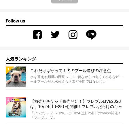
Follow us
人気ランキング
これだけは守って！犬のプール遊びの注意点
水を替える頻度の目安って？ 昔ながらの丸くて小さなビニ
ールプールだと水替えもさほど手間ではないけ...
【前売りチケット販売開始！】フレブルLIVE2026
は、10/24(土)-25(日)開催！フレブルだらけのキャ
ンプ・前夜祭・バスプランも新登場!?
「フレブルLIVE 2026」は10/24(土)-25(日)の2days開催！
「フレブルLIV...