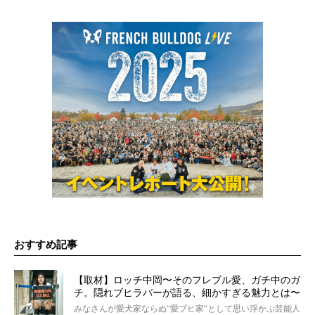
おすすめ記事
【取材】ロッチ中岡〜そのフレブル愛、ガチ中のガ
チ。隠れブヒラバーが語る、細かすぎる魅力とは〜
【前編】
みなさんが愛犬家ならぬ“愛ブヒ家”として思い浮かぶ芸能人