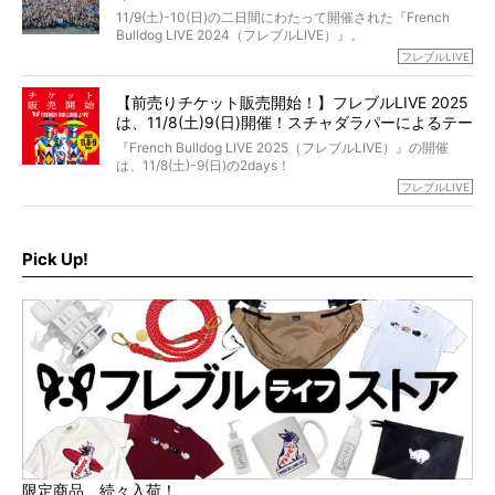
貌！
そして「THE fu-do(ザ・フード)」を食べつづけて二年、愛
11/9(土)-10(日)の二日間にわたって開催された『French
ブヒは15歳になり、今も元気にお散歩をしています。
Bulldog LIVE 2024（フレブルLIVE）』。
今回は、二年前の絶望から今までを包み隠さず、時系列で
今年はのべ5,000頭のフレンチブルドッグと7,000人のフレ
フレブルLIVE
お話しさせていただきます。
ブルオーナーが集まりました！
【前売りチケット販売開始！】フレブルLIVE 2025
day1の司会はフレブルラバーのロッチさん。day2の音楽フ
は、11/8(土)9(日)開催！スチャダラパーによるテー
ェスには世代ど真ん中のPUFFYが出演するなど、例年以上
に豪華なラインナップ。
マソング制作も決定
『French Bulldog LIVE 2025（フレブルLIVE）』の開催
北は北海道、南は鹿児島県から。全国のフレンチブルドッ
は、11/8(土)-9(日)の2days！
グが一堂に会した「フレブルLIVE2024」の模様を、詳しく
お得な前売りチケット、いよいよ販売スタートです！
フレブルLIVE
お届けです！
さらに今年はビッグニュースが。
なんと、ヒップホップグループ「スチャダラパー」がフレ
最後には2025年の情報もありますので、要チェックでござ
ブルLIVEのテーマソングを制作してくれることになりまし
います！
た！
Pick Up!
テーマソングの情報やお得な前売りチケットの販売情報な
ど、内容盛りだくさんでお送りしていますので、最後まで
お見逃しなく！
限定商品、続々入荷！