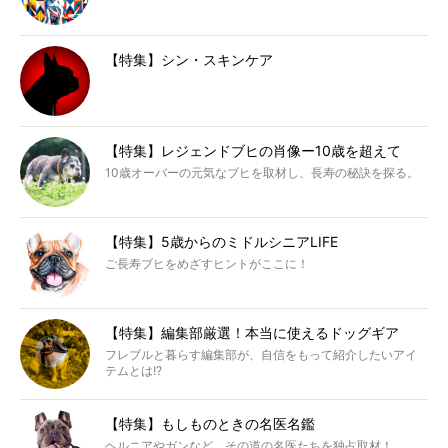
【特集】シン・スキンケア
【特集】レジェンドブヒの肖像ー10歳を超えて
10歳オーバーの元気なブヒを取材し、長寿の秘訣を探る。
【特集】5歳からのミドルシニアLIFE
ご長寿ブヒをめざすヒントがここに！
【特集】編集部厳選！本当に使えるドッグギア
フレブルと暮らす編集部が、自信をもって紹介したいアイ
テムとは!?
【特集】もしものときの名医名鑑
ヘルニアやガンなど、その道の名医たちを独占取材！