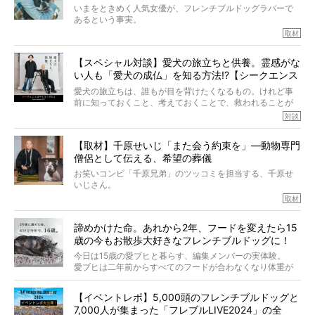
いまをときめく人気女優が、フレンチブルドッグラバーで
あるという事実。
そうです、その人は川口春奈さん。
取材
アムちゃんというパイドの女の子と暮らしています。
話を聞けば聞くほど、そして春奈さんとアムちゃんのやり
【スペシャル対談】愛犬の旅立ちと供養。霊感がな
とりを目の当たりにするほどに、そのフレンチブルドッグ
い人も「愛犬の成仏」を知る方法!?【シークエンス
愛がわたしたちのそれとまったく同じであることに、なん
だかうれしくなってしまったのでした。
はやとも×PELI】
愛犬の旅立ちは、誰もが目を背けたくなるもの。けれど事
春奈さんとアムちゃんのすてきな暮らしを、BUHI編集長の
前に知っておくこと、考えておくことで、救われることが
小西がいつくしみながら、切り取らせていただきます。
たくさんあります。
対談
今回は、お盆スペシャル企画。世間が認めるほどの霊視能
【取材】千原せいじ「また会う約束を」―動物専門
力をもつお笑い芸人「シークエンスはやとも」さんに、愛
僧侶として伝える、希望の葬儀
犬の旅立ちや供養についてインタビュー。
インタビュアー兼対談相手は、大の犬好きで心霊分野の知
お笑いコンビ「千原兄弟」のツッコミを担当する、千原せ
識にも長けているPELIさん。
いじさん。
取材
「愛犬が旅立ったあと、ベッドやおもちゃはどうすればい
今年で結成35周年を迎え、芸人としての活躍も目覚ましい
い？」「お骨はどうするべき？」「お花やお線香は喜んで
中、2024年5月に動物専門僧侶になり世間を驚かせまし
くれる？」
諦めかけた命。あれから2年、フードを変えたら15
た。
さらには、霊感がない人でも愛犬が成仏したことを知る方
歳の今もお散歩大好きなフレンチブルドッグに！
僧侶としての名は「靖賢（せいけん）」。
法まで。
当時54歳という年齢にして、なぜ動物専門僧侶という道を
今日は15歳の愛ブヒと暮らす、編集メンバーの実体験。
選んだのか。
愛ブヒは二年前からすべてのフードが合わなくなり体重が
お笑い芸人だからこそ暗くなりすぎない、むしろ心がスッ
また、愛犬の旅立ちとどのように向き合うべきなのか。
激減。検査をしても異常はなく「年齢のせいですね…」と言
と軽くなる。
「動物専門僧侶」という立場で、お話しをうかがいまし
われてしまいました。
永久保存版のスペシャル対談です！
【イベントレポ】5,000頭のフレンチブルドッグと
た。
もう諦めるしかないのかな…そんなとき、我が家に届いたの
7,000人が集まった「フレブルLIVE2024」の全
が「THE fu-do(ザ・フード)」の試食品でした。