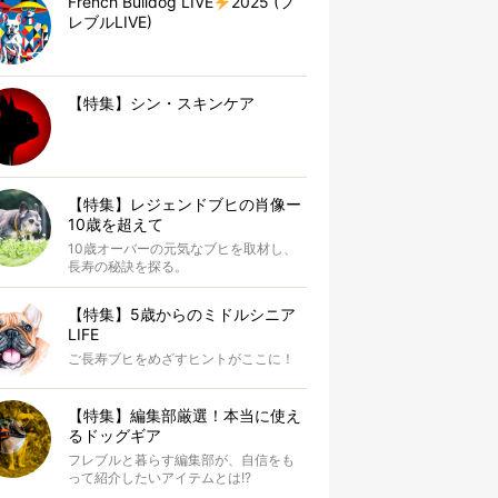
French Bulldog LIVE
2025 (フ
レブルLIVE)
【特集】シン・スキンケア
【特集】レジェンドブヒの肖像ー
10歳を超えて
10歳オーバーの元気なブヒを取材し、
長寿の秘訣を探る。
【特集】5歳からのミドルシニア
LIFE
ご長寿ブヒをめざすヒントがここに！
【特集】編集部厳選！本当に使え
るドッグギア
フレブルと暮らす編集部が、自信をも
って紹介したいアイテムとは!?