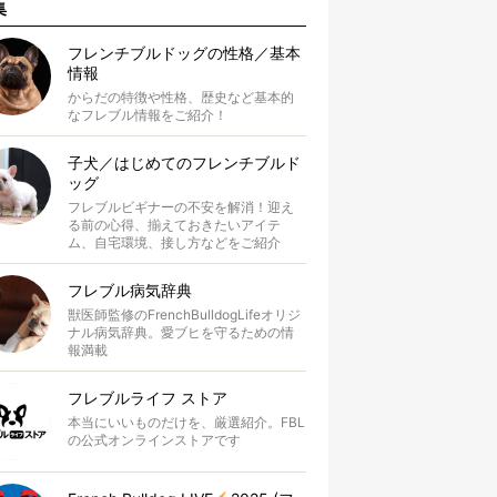
集
フレンチブルドッグの性格／基本
情報
からだの特徴や性格、歴史など基本的
なフレブル情報をご紹介！
子犬／はじめてのフレンチブルド
ッグ
フレブルビギナーの不安を解消！迎え
る前の心得、揃えておきたいアイテ
ム、自宅環境、接し方などをご紹介
フレブル病気辞典
獣医師監修のFrenchBulldogLifeオリジ
ナル病気辞典。愛ブヒを守るための情
報満載
フレブルライフ ストア
本当にいいものだけを、厳選紹介。FBL
の公式オンラインストアです