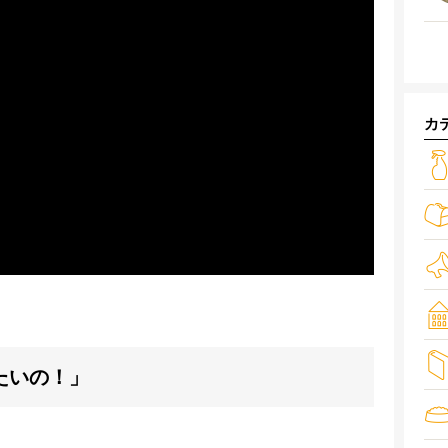
カ
たいの！」