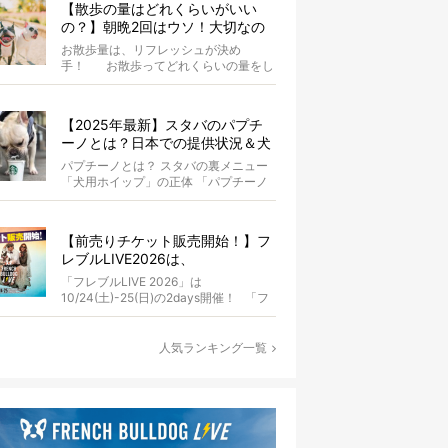
【散歩の量はどれくらいがいい
の？】朝晩2回はウソ！大切なの
は運動量より「リフレッシュ」〜
お散歩量は、リフレッシュが決め
お散歩にまつわる疑問FAQつき〜
手！ お散歩ってどれくらいの量をし
たらいいのか迷いませんか？ よ...
【2025年最新】スタバのパプチ
ーノとは？日本での提供状況＆犬
同伴OK店舗一覧も紹介！
パプチーノとは？ スタバの裏メニュー
「犬用ホイップ」の正体 「パプチーノ
（Puppuccino）」とは、紙コッ...
【前売りチケット販売開始！】フ
レブルLIVE2026は、
10/24(土)-25(日)開催！フレブル
「フレブルLIVE 2026」は
だらけのキャンプ・前夜祭・バス
10/24(土)-25(日)の2days開催！ 「フ
プランも新登場!?
レブルLIV...
人気ランキング一覧