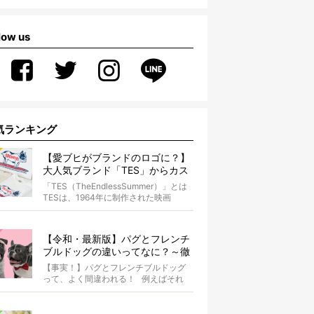
low us
気ランキング
【愛ブヒがブランドのロゴに？】
大人気ブランド「TES」からカス
タムオーダーが誕生！
「TES（TheEndlessSummer）」とは
TESは、1964年に制作された映画
『The...
【令和・最新版】パグとフレンチ
ブルドッグの違いってなに？～徹
底解説～
【事実！】パグとフレンチブルドッグ
って、よく間違われる！ 例えばそれ
は、愛ブヒとのお散歩中。 &...