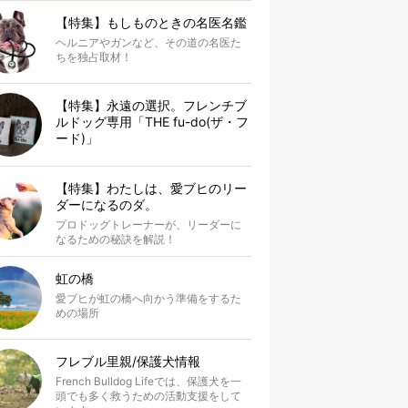
【特集】もしものときの名医名鑑
ヘルニアやガンなど、その道の名医た
ちを独占取材！
【特集】永遠の選択。フレンチブ
ルドッグ専用「THE fu-do(ザ・フ
ード)」
【特集】わたしは、愛ブヒのリー
ダーになるのダ。
プロドッグトレーナーが、リーダーに
なるための秘訣を解説！
虹の橋
愛ブヒが虹の橋へ向かう準備をするた
めの場所
フレブル里親/保護犬情報
French Bulldog Lifeでは、保護犬を一
頭でも多く救うための活動支援をして