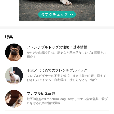
特集
フレンチブルドッグの性格／基本情報
からだの特徴や性格、歴史など基本的なフレブル情報をご
紹介！
子犬／はじめてのフレンチブルドッグ
フレブルビギナーの不安を解消！迎える前の心得、揃えて
おきたいアイテム、自宅環境、接し方などをご紹介
フレブル病気辞典
獣医師監修のFrenchBulldogLifeオリジナル病気辞典。愛ブ
ヒを守るための情報満載