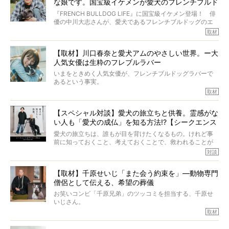
な娘です。国宝級イケメンが愛犬のフレンチブルド
その悲しみをいますぐ解消することはできないが、話をき
いて、泣いたり笑ったりするのもいいだろう。
ッグと一緒に登場
『FRENCH BULLDOG LIFE』に国宝級イケメン登場！ 俳
こんな子だった、こんなにいい子だった、ほんとうに愛し
優の中川大志さんが、愛犬であるフレンチブルドッグのエ
ていたと。
マちゃん（2歳の女の子）にメロメロとの情報を聞きつけ、
取材
ぼくらは上沼恵美子さんのご自宅へ伺って、お話をきこう
中川さんを直撃。そのフレブル愛をたっぷり語っていただ
と思った。
きました。他のフレブルオーナーさん同様、濃すぎる親バ
【取材】川口春奈と愛犬アムのやさしい世界。ー大
カエピソードが次から次へと飛び出しました。
人気女優は生粋のフレブルラバー
いまをときめく人気女優が、フレンチブルドッグラバーで
あるという事実。
そうです、その人は川口春奈さん。
取材
アムちゃんというパイドの女の子と暮らしています。
話を聞けば聞くほど、そして春奈さんとアムちゃんのやり
【スペシャル対談】愛犬の旅立ちと供養。霊感がな
とりを目の当たりにするほどに、そのフレンチブルドッグ
い人も「愛犬の成仏」を知る方法!?【シークエンス
愛がわたしたちのそれとまったく同じであることに、なん
だかうれしくなってしまったのでした。
はやとも×PELI】
愛犬の旅立ちは、誰もが目を背けたくなるもの。けれど事
春奈さんとアムちゃんのすてきな暮らしを、BUHI編集長の
前に知っておくこと、考えておくことで、救われることが
小西がいつくしみながら、切り取らせていただきます。
たくさんあります。
対談
今回は、お盆スペシャル企画。世間が認めるほどの霊視能
【取材】千原せいじ「また会う約束を」―動物専門
力をもつお笑い芸人「シークエンスはやとも」さんに、愛
僧侶として伝える、希望の葬儀
犬の旅立ちや供養についてインタビュー。
インタビュアー兼対談相手は、大の犬好きで心霊分野の知
お笑いコンビ「千原兄弟」のツッコミを担当する、千原せ
識にも長けているPELIさん。
いじさん。
取材
「愛犬が旅立ったあと、ベッドやおもちゃはどうすればい
今年で結成35周年を迎え、芸人としての活躍も目覚ましい
い？」「お骨はどうするべき？」「お花やお線香は喜んで
中、2024年5月に動物専門僧侶になり世間を驚かせまし