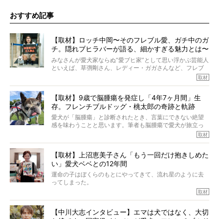
おすすめ記事
【取材】ロッチ中岡〜そのフレブル愛、ガチ中のガ
チ。隠れブヒラバーが語る、細かすぎる魅力とは〜
【前編】
みなさんが愛犬家ならぬ“愛ブヒ家”として思い浮かぶ芸能人
といえば、草彅剛さん、レディー・ガガさんなど、フレブ
ルを飼っている方が多いと思います。が、ロッチ中岡さん
取材
も、じつは大のフレブルラバーだというのをご存知です
か？ フレブルを飼っていないのにもかかわらず、中岡さ
【取材】9歳で脳腫瘍を発症し「4年7ヶ月間」生
んのインスタグラムを覗くと、たくさんのフレブルアカウ
存。フレンチブルドッグ・桃太郎の奇跡と軌跡
ントがフォローされていて、わが『FRENCH BULLDOG
LIFE』モデルのnicoやトーラスも、その中の一頭。
愛犬が「脳腫瘍」と診断されたとき、言葉にできない絶望
そんな中岡さんに、フレブルの魅力を語っていただきまし
感を味わうことと思います。筆者も脳腫瘍で愛犬が旅立っ
た。そのブヒ愛っぷりは、思ってた以上！ ガチ中のガチ
たひとり。だからこそ、どれほど厄介で困難な病気かを理
取材
でした!?
解をしているつもりです。「発症から1年生存すれば素晴ら
しい」とされるこの病気。
【取材】上沼恵美子さん「もう一回だけ抱きしめた
ところが、フレンチブルドッグの桃太郎は9歳で脳腫瘍を発
い」愛犬ベベとの12年間
症し、なんと4年7ヶ月間も生き抜いたのです。旅立ったと
きの年齢は13歳と11ヶ月、レジェンド級のレジェンドでし
運命の子はぼくらのもとにやってきて、流れ星のように去
た。さらには、治療後3年間は一度も発作が起きなかったと
ってしまった。
いいます。
その悲しみを語ることはなかなかむずかしい。
取材
この事実はフレンチブルドッグだけでなく、脳腫瘍と闘う
けれども、ぼくらはそのことについて考えたいし、泣き出
多くの犬たちに勇気と希望を与えるに違いありません。桃
しそうな飼い主さんを目の前にして、ほんのすこしでも寄
太郎のオーナーである佐藤さんご夫婦に、治療の選択やケ
【中川大志インタビュー】エマは犬ではなく、大切
り添いたいと思う。
アについて詳しくお話しをうかがいました。