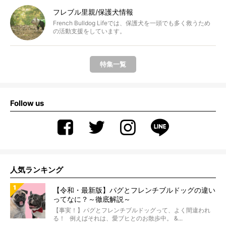
フレブル里親/保護犬情報
French Bulldog Lifeでは、保護犬を一頭でも多く救うため
の活動支援をしています。
特集一覧
Follow us
人気ランキング
【令和・最新版】パグとフレンチブルドッグの違い
ってなに？～徹底解説～
【事実！】パグとフレンチブルドッグって、よく間違われ
る！ 例えばそれは、愛ブヒとのお散歩中。 &...