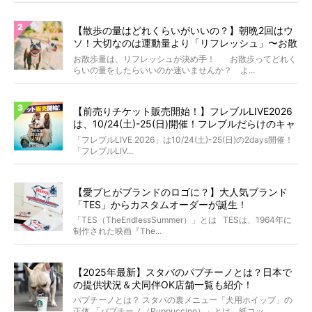
【散歩の量はどれくらいがいいの？】朝晩2回はウ
ソ！大切なのは運動量より「リフレッシュ」〜お散
歩にまつわる疑問FAQつき〜
お散歩量は、リフレッシュが決め手！ お散歩ってどれく
らいの量をしたらいいのか迷いませんか？ よ...
【前売りチケット販売開始！】フレブルLIVE2026
は、10/24(土)-25(日)開催！フレブルだらけのキャ
ンプ・前夜祭・バスプランも新登場!?
「フレブルLIVE 2026」は10/24(土)-25(日)の2days開催！
「フレブルLIV...
【愛ブヒがブランドのロゴに？】大人気ブランド
「TES」からカスタムオーダーが誕生！
「TES（TheEndlessSummer）」とは TESは、1964年に
制作された映画『The...
【2025年最新】スタバのパプチーノとは？日本で
の提供状況＆犬同伴OK店舗一覧も紹介！
パプチーノとは？ スタバの裏メニュー「犬用ホイップ」の
正体 「パプチーノ（Puppuccino）」とは、紙コッ...