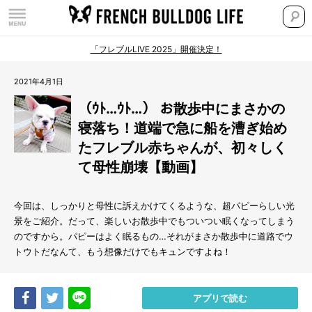
「フレブルLIVE 2025」開催決定！
2021年4月1日
（ｳﾄ…ｳﾄ…） お散歩中にまさかの
寝落ち！道端で急に船を漕ぎ始め
たフレブル赤ちゃんが、初々しく
て母性崩壊【動画】
今回は、しっかりと母性に訴えかけてくるような、超パピーらしい光
景をご紹介。だって、楽しいお散歩中でもついつい眠くなってしまう
のですから。パピーはよく眠るもの…それがまさか散歩中に道路でウ
トウトだなんて、もう想像だけでもキュンですよね！
Share
Tweet
LINE
アプリで読む