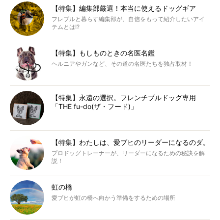
【特集】編集部厳選！本当に使えるドッグギア
フレブルと暮らす編集部が、自信をもって紹介したいアイ
テムとは!?
【特集】もしものときの名医名鑑
ヘルニアやガンなど、その道の名医たちを独占取材！
【特集】永遠の選択。フレンチブルドッグ専用
「THE fu-do(ザ・フード)」
【特集】わたしは、愛ブヒのリーダーになるのダ。
プロドッグトレーナーが、リーダーになるための秘訣を解
説！
虹の橋
愛ブヒが虹の橋へ向かう準備をするための場所