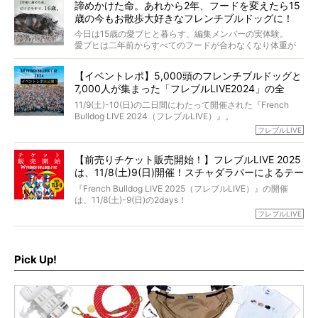
くれる？」
諦めかけた命。あれから2年、フードを変えたら15
た。
さらには、霊感がない人でも愛犬が成仏したことを知る方
歳の今もお散歩大好きなフレンチブルドッグに！
僧侶としての名は「靖賢（せいけん）」。
法まで。
当時54歳という年齢にして、なぜ動物専門僧侶という道を
今日は15歳の愛ブヒと暮らす、編集メンバーの実体験。
選んだのか。
愛ブヒは二年前からすべてのフードが合わなくなり体重が
お笑い芸人だからこそ暗くなりすぎない、むしろ心がスッ
また、愛犬の旅立ちとどのように向き合うべきなのか。
激減。検査をしても異常はなく「年齢のせいですね…」と言
と軽くなる。
「動物専門僧侶」という立場で、お話しをうかがいまし
われてしまいました。
永久保存版のスペシャル対談です！
【イベントレポ】5,000頭のフレンチブルドッグと
た。
もう諦めるしかないのかな…そんなとき、我が家に届いたの
7,000人が集まった「フレブルLIVE2024」の全
が「THE fu-do(ザ・フード)」の試食品でした。
貌！
そして「THE fu-do(ザ・フード)」を食べつづけて二年、愛
11/9(土)-10(日)の二日間にわたって開催された『French
ブヒは15歳になり、今も元気にお散歩をしています。
Bulldog LIVE 2024（フレブルLIVE）』。
今回は、二年前の絶望から今までを包み隠さず、時系列で
今年はのべ5,000頭のフレンチブルドッグと7,000人のフレ
フレブルLIVE
お話しさせていただきます。
ブルオーナーが集まりました！
【前売りチケット販売開始！】フレブルLIVE 2025
day1の司会はフレブルラバーのロッチさん。day2の音楽フ
は、11/8(土)9(日)開催！スチャダラパーによるテー
ェスには世代ど真ん中のPUFFYが出演するなど、例年以上
に豪華なラインナップ。
マソング制作も決定
『French Bulldog LIVE 2025（フレブルLIVE）』の開催
北は北海道、南は鹿児島県から。全国のフレンチブルドッ
は、11/8(土)-9(日)の2days！
グが一堂に会した「フレブルLIVE2024」の模様を、詳しく
お得な前売りチケット、いよいよ販売スタートです！
フレブルLIVE
お届けです！
さらに今年はビッグニュースが。
なんと、ヒップホップグループ「スチャダラパー」がフレ
最後には2025年の情報もありますので、要チェックでござ
ブルLIVEのテーマソングを制作してくれることになりまし
います！
た！
Pick Up!
テーマソングの情報やお得な前売りチケットの販売情報な
ど、内容盛りだくさんでお送りしていますので、最後まで
お見逃しなく！