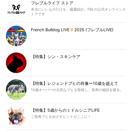
フレブルライフ ストア
本当にいいものだけを、厳選紹介。FBLの公式オンラインス
トアです
French Bulldog LIVE
2025 (フレブルLIVE)
【特集】シン・スキンケア
【特集】レジェンドブヒの肖像ー10歳を超えて
10歳オーバーの元気なブヒを取材し、長寿の秘訣を探る。
【特集】5歳からのミドルシニアLIFE
ご長寿ブヒをめざすヒントがここに！