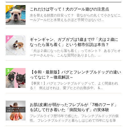
これだけは守って！犬のプール遊びの注意点
水を替える頻度の目安って？ 昔ながらの丸くて小さなビニ
ールプールだと水替えもさほど手間ではないけ...
ギャンギャン、ガブガブは1歳まで!?「犬は２歳に
なったら落ち着く」という都市伝説は本当？
「犬は２歳になったら落ち着く」ってホント？ あるブヒオ
ーナーさんから、こんな質問がありました。...
【令和・最新版】パグとフレンチブルドッグの違い
ってなに？～徹底解説～
【事実！】パグとフレンチブルドッグって、よく間違われ
る！ 例えばそれは、愛ブヒとのお散歩中。 &...
お肌(皮膚)が弱かったフレブルが「7種のフード」
を試して行き着いた「病院知らず」の実体験
フレブルライフ歴15年で感じた、フレンチブルドッグの個
性。 フレンチブルドッグと暮らしはじめて15年になる筆
者...