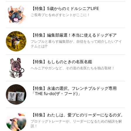
【特集】5歳からのミドルシニアLIFE
ご長寿ブヒをめざすヒントがここに！
【特集】編集部厳選！本当に使えるドッグギア
フレブルと暮らす編集部が、自信をもって紹介したいアイ
テムとは!?
【特集】もしものときの名医名鑑
ヘルニアやガンなど、その道の名医たちを独占取材！
【特集】永遠の選択。フレンチブルドッグ専用
「THE fu-do(ザ・フード)」
【特集】わたしは、愛ブヒのリーダーになるのダ。
プロドッグトレーナーが、リーダーになるための秘訣を解
説！