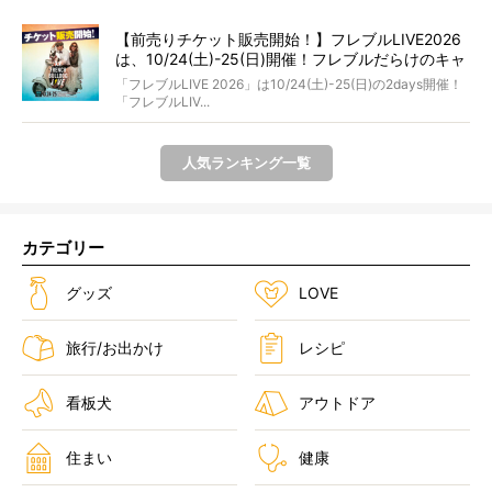
【前売りチケット販売開始！】フレブルLIVE2026
は、10/24(土)-25(日)開催！フレブルだらけのキャ
ンプ・前夜祭・バスプランも新登場!?
「フレブルLIVE 2026」は10/24(土)-25(日)の2days開催！
「フレブルLIV...
人気ランキング一覧
カテゴリー
グッズ
LOVE
旅行/お出かけ
レシピ
看板犬
アウトドア
住まい
健康