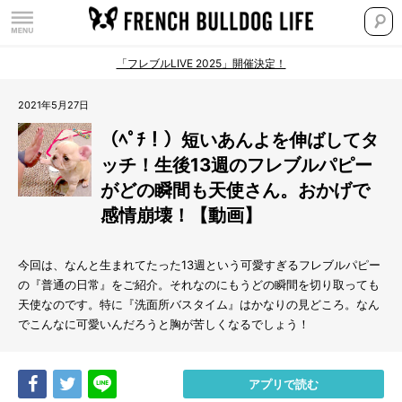
「フレブルLIVE 2025」開催決定！
2021年5月27日
（ﾍﾟﾁ！）短いあんよを伸ばしてタ
ッチ！生後13週のフレブルパピー
がどの瞬間も天使さん。おかげで
感情崩壊！【動画】
今回は、なんと生まれてたった13週という可愛すぎるフレブルパピー
の『普通の日常』をご紹介。それなのにもうどの瞬間を切り取っても
天使なのです。特に『洗面所バスタイム』はかなりの見どころ。なん
でこんなに可愛いんだろうと胸が苦しくなるでしょう！
Share
Tweet
LINE
アプリで読む