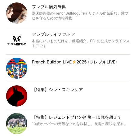
フレブル病気辞典
獣医師監修のFrenchBulldogLifeオリジナル病気辞典。愛ブ
ヒを守るための情報満載
フレブルライフ ストア
本当にいいものだけを、厳選紹介。FBLの公式オンラインス
トアです
French Bulldog LIVE
2025 (フレブルLIVE)
【特集】シン・スキンケア
【特集】レジェンドブヒの肖像ー10歳を超えて
10歳オーバーの元気なブヒを取材し、長寿の秘訣を探る。