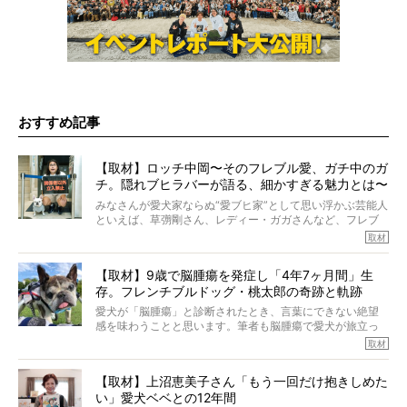
おすすめ記事
【取材】ロッチ中岡〜そのフレブル愛、ガチ中のガ
チ。隠れブヒラバーが語る、細かすぎる魅力とは〜
【前編】
みなさんが愛犬家ならぬ“愛ブヒ家”として思い浮かぶ芸能人
といえば、草彅剛さん、レディー・ガガさんなど、フレブ
ルを飼っている方が多いと思います。が、ロッチ中岡さん
取材
も、じつは大のフレブルラバーだというのをご存知です
か？ フレブルを飼っていないのにもかかわらず、中岡さ
【取材】9歳で脳腫瘍を発症し「4年7ヶ月間」生
んのインスタグラムを覗くと、たくさんのフレブルアカウ
存。フレンチブルドッグ・桃太郎の奇跡と軌跡
ントがフォローされていて、わが『FRENCH BULLDOG
LIFE』モデルのnicoやトーラスも、その中の一頭。
愛犬が「脳腫瘍」と診断されたとき、言葉にできない絶望
そんな中岡さんに、フレブルの魅力を語っていただきまし
感を味わうことと思います。筆者も脳腫瘍で愛犬が旅立っ
た。そのブヒ愛っぷりは、思ってた以上！ ガチ中のガチ
たひとり。だからこそ、どれほど厄介で困難な病気かを理
取材
でした!?
解をしているつもりです。「発症から1年生存すれば素晴ら
しい」とされるこの病気。
【取材】上沼恵美子さん「もう一回だけ抱きしめた
ところが、フレンチブルドッグの桃太郎は9歳で脳腫瘍を発
い」愛犬ベベとの12年間
症し、なんと4年7ヶ月間も生き抜いたのです。旅立ったと