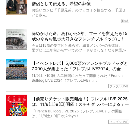
僧侶として伝える、希望の葬儀
犬の旅立ちや供養についてインタビュー。
インタビュアー兼対談相手は、大の犬好きで心霊分野の知
お笑いコンビ「千原兄弟」のツッコミを担当する、千原せ
識にも長けているPELIさん。
いじさん。
取材
「愛犬が旅立ったあと、ベッドやおもちゃはどうすればい
今年で結成35周年を迎え、芸人としての活躍も目覚ましい
い？」「お骨はどうするべき？」「お花やお線香は喜んで
中、2024年5月に動物専門僧侶になり世間を驚かせまし
くれる？」
諦めかけた命。あれから2年、フードを変えたら15
た。
さらには、霊感がない人でも愛犬が成仏したことを知る方
歳の今もお散歩大好きなフレンチブルドッグに！
僧侶としての名は「靖賢（せいけん）」。
法まで。
当時54歳という年齢にして、なぜ動物専門僧侶という道を
今日は15歳の愛ブヒと暮らす、編集メンバーの実体験。
選んだのか。
愛ブヒは二年前からすべてのフードが合わなくなり体重が
お笑い芸人だからこそ暗くなりすぎない、むしろ心がスッ
また、愛犬の旅立ちとどのように向き合うべきなのか。
激減。検査をしても異常はなく「年齢のせいですね…」と言
と軽くなる。
「動物専門僧侶」という立場で、お話しをうかがいまし
われてしまいました。
永久保存版のスペシャル対談です！
【イベントレポ】5,000頭のフレンチブルドッグと
た。
もう諦めるしかないのかな…そんなとき、我が家に届いたの
7,000人が集まった「フレブルLIVE2024」の全
が「THE fu-do(ザ・フード)」の試食品でした。
貌！
そして「THE fu-do(ザ・フード)」を食べつづけて二年、愛
11/9(土)-10(日)の二日間にわたって開催された『French
ブヒは15歳になり、今も元気にお散歩をしています。
Bulldog LIVE 2024（フレブルLIVE）』。
今回は、二年前の絶望から今までを包み隠さず、時系列で
今年はのべ5,000頭のフレンチブルドッグと7,000人のフレ
フレブルLIVE
お話しさせていただきます。
ブルオーナーが集まりました！
【前売りチケット販売開始！】フレブルLIVE 2025
day1の司会はフレブルラバーのロッチさん。day2の音楽フ
は、11/8(土)9(日)開催！スチャダラパーによるテー
ェスには世代ど真ん中のPUFFYが出演するなど、例年以上
に豪華なラインナップ。
マソング制作も決定
『French Bulldog LIVE 2025（フレブルLIVE）』の開催
北は北海道、南は鹿児島県から。全国のフレンチブルドッ
は、11/8(土)-9(日)の2days！
グが一堂に会した「フレブルLIVE2024」の模様を、詳しく
お得な前売りチケット、いよいよ販売スタートです！
フレブルLIVE
お届けです！
さらに今年はビッグニュースが。
なんと、ヒップホップグループ「スチャダラパー」がフレ
最後には2025年の情報もありますので、要チェックでござ