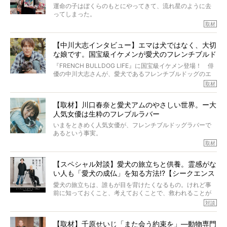
きの年齢は13歳と11ヶ月、レジェンド級のレジェンドでし
運命の子はぼくらのもとにやってきて、流れ星のように去
た。さらには、治療後3年間は一度も発作が起きなかったと
ってしまった。
いいます。
その悲しみを語ることはなかなかむずかしい。
取材
この事実はフレンチブルドッグだけでなく、脳腫瘍と闘う
けれども、ぼくらはそのことについて考えたいし、泣き出
多くの犬たちに勇気と希望を与えるに違いありません。桃
しそうな飼い主さんを目の前にして、ほんのすこしでも寄
太郎のオーナーである佐藤さんご夫婦に、治療の選択やケ
【中川大志インタビュー】エマは犬ではなく、大切
り添いたいと思う。
アについて詳しくお話しをうかがいました。
な娘です。国宝級イケメンが愛犬のフレンチブルド
その悲しみをいますぐ解消することはできないが、話をき
いて、泣いたり笑ったりするのもいいだろう。
ッグと一緒に登場
『FRENCH BULLDOG LIFE』に国宝級イケメン登場！ 俳
こんな子だった、こんなにいい子だった、ほんとうに愛し
優の中川大志さんが、愛犬であるフレンチブルドッグのエ
ていたと。
マちゃん（2歳の女の子）にメロメロとの情報を聞きつけ、
取材
ぼくらは上沼恵美子さんのご自宅へ伺って、お話をきこう
中川さんを直撃。そのフレブル愛をたっぷり語っていただ
と思った。
きました。他のフレブルオーナーさん同様、濃すぎる親バ
【取材】川口春奈と愛犬アムのやさしい世界。ー大
カエピソードが次から次へと飛び出しました。
人気女優は生粋のフレブルラバー
いまをときめく人気女優が、フレンチブルドッグラバーで
あるという事実。
そうです、その人は川口春奈さん。
取材
アムちゃんというパイドの女の子と暮らしています。
話を聞けば聞くほど、そして春奈さんとアムちゃんのやり
【スペシャル対談】愛犬の旅立ちと供養。霊感がな
とりを目の当たりにするほどに、そのフレンチブルドッグ
い人も「愛犬の成仏」を知る方法!?【シークエンス
愛がわたしたちのそれとまったく同じであることに、なん
だかうれしくなってしまったのでした。
はやとも×PELI】
愛犬の旅立ちは、誰もが目を背けたくなるもの。けれど事
春奈さんとアムちゃんのすてきな暮らしを、BUHI編集長の
前に知っておくこと、考えておくことで、救われることが
小西がいつくしみながら、切り取らせていただきます。
たくさんあります。
対談
今回は、お盆スペシャル企画。世間が認めるほどの霊視能
【取材】千原せいじ「また会う約束を」―動物専門
力をもつお笑い芸人「シークエンスはやとも」さんに、愛