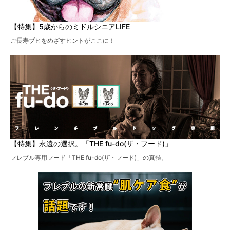
【特集】5歳からのミドルシニアLIFE
ご長寿ブヒをめざすヒントがここに！
【特集】永遠の選択。「THE fu-do(ザ・フード)」
フレブル専用フード「THE fu-do(ザ・フード)」の真髄。