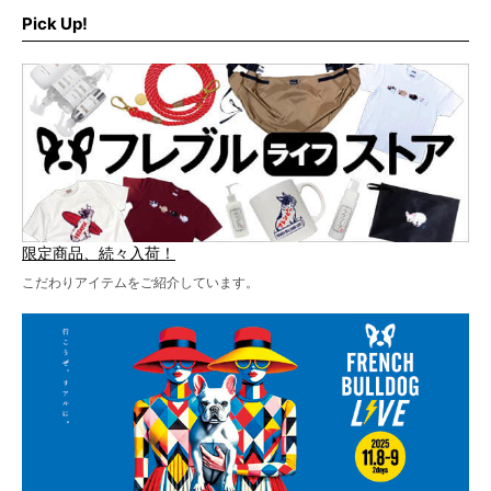
ブルLIVEのテーマソングを制作してくれることになりまし
います！
た！
Pick Up!
テーマソングの情報やお得な前売りチケットの販売情報な
ど、内容盛りだくさんでお送りしていますので、最後まで
お見逃しなく！
限定商品、続々入荷！
こだわりアイテムをご紹介しています。