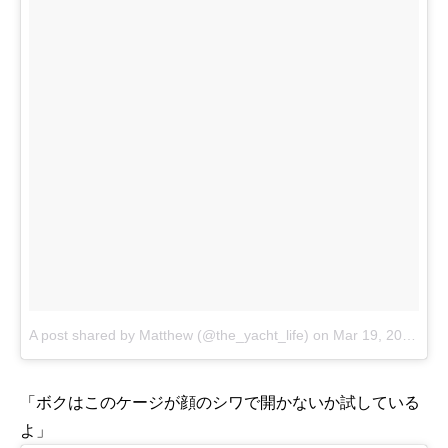
A post shared by Matthew (@the_yacht_life)
on
Mar 19, 2017 at 8:44pm PDT
「ボクはこのケージが顔のシワで開かないか試している
よ」