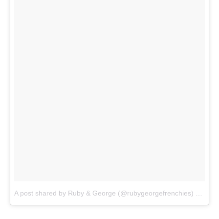
A post shared by Ruby & George (@rubygeorgefrenchies)
on
Jan 