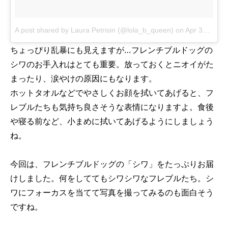
A post shared by Laura Petrisin (@lola_b_queen)
on
Apr 30, 2016 at 12:51pm PDT
ちょっぴり乱暴にも見えますが…フレンチブルドッグの
シワのお手入れはとても重要。放っておくとニオイがた
まったり、涙やけの原因にもなります。
ホットタオルなどでやさしくお顔を拭いてあげると、フ
レブルたちも気持ち良さそうな表情になりますよ。食後
や寝る前など、小まめに拭いてあげるようにしましょう
ね。
今回は、フレンチブルドッグの「シワ」をたっぷりお届
けしました。何をしててもシワシワなフレブルたち。シ
ワにフォーカスを当てて写真を撮ってみるのも面白そう
ですね。