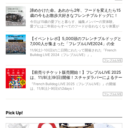
「愛犬が旅立ったあと、ベッドやおもちゃはどうすればい
今年で結成35周年を迎え、芸人としての活躍も目覚ましい
い？」「お骨はどうするべき？」「お花やお線香は喜んで
中、2024年5月に動物専門僧侶になり世間を驚かせまし
くれる？」
諦めかけた命。あれから2年、フードを変えたら15
た。
さらには、霊感がない人でも愛犬が成仏したことを知る方
歳の今もお散歩大好きなフレンチブルドッグに！
僧侶としての名は「靖賢（せいけん）」。
法まで。
当時54歳という年齢にして、なぜ動物専門僧侶という道を
今日は15歳の愛ブヒと暮らす、編集メンバーの実体験。
選んだのか。
愛ブヒは二年前からすべてのフードが合わなくなり体重が
お笑い芸人だからこそ暗くなりすぎない、むしろ心がスッ
また、愛犬の旅立ちとどのように向き合うべきなのか。
激減。検査をしても異常はなく「年齢のせいですね…」と言
と軽くなる。
「動物専門僧侶」という立場で、お話しをうかがいまし
われてしまいました。
永久保存版のスペシャル対談です！
【イベントレポ】5,000頭のフレンチブルドッグと
た。
もう諦めるしかないのかな…そんなとき、我が家に届いたの
7,000人が集まった「フレブルLIVE2024」の全
が「THE fu-do(ザ・フード)」の試食品でした。
貌！
そして「THE fu-do(ザ・フード)」を食べつづけて二年、愛
11/9(土)-10(日)の二日間にわたって開催された『French
ブヒは15歳になり、今も元気にお散歩をしています。
Bulldog LIVE 2024（フレブルLIVE）』。
今回は、二年前の絶望から今までを包み隠さず、時系列で
今年はのべ5,000頭のフレンチブルドッグと7,000人のフレ
フレブルLIVE
お話しさせていただきます。
ブルオーナーが集まりました！
【前売りチケット販売開始！】フレブルLIVE 2025
day1の司会はフレブルラバーのロッチさん。day2の音楽フ
は、11/8(土)9(日)開催！スチャダラパーによるテー
ェスには世代ど真ん中のPUFFYが出演するなど、例年以上
に豪華なラインナップ。
マソング制作も決定
『French Bulldog LIVE 2025（フレブルLIVE）』の開催
北は北海道、南は鹿児島県から。全国のフレンチブルドッ
は、11/8(土)-9(日)の2days！
グが一堂に会した「フレブルLIVE2024」の模様を、詳しく
お得な前売りチケット、いよいよ販売スタートです！
フレブルLIVE
お届けです！
さらに今年はビッグニュースが。
なんと、ヒップホップグループ「スチャダラパー」がフレ
最後には2025年の情報もありますので、要チェックでござ
ブルLIVEのテーマソングを制作してくれることになりまし
います！
た！
Pick Up!
テーマソングの情報やお得な前売りチケットの販売情報な
ど、内容盛りだくさんでお送りしていますので、最後まで