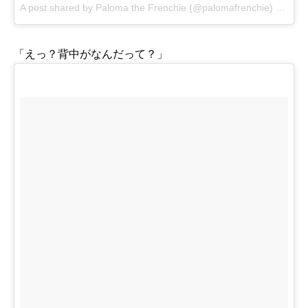
A post shared by Paloma the Frenchie (@palomafrenchie)
on
Nov
「えっ？背中がなんだって？」