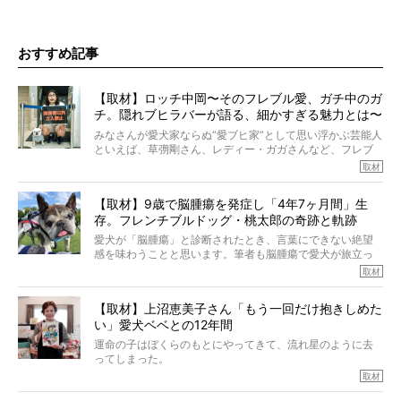
おすすめ記事
【取材】ロッチ中岡〜そのフレブル愛、ガチ中のガ
チ。隠れブヒラバーが語る、細かすぎる魅力とは〜
【前編】
みなさんが愛犬家ならぬ“愛ブヒ家”として思い浮かぶ芸能人
といえば、草彅剛さん、レディー・ガガさんなど、フレブ
ルを飼っている方が多いと思います。が、ロッチ中岡さん
取材
も、じつは大のフレブルラバーだというのをご存知です
か？ フレブルを飼っていないのにもかかわらず、中岡さ
【取材】9歳で脳腫瘍を発症し「4年7ヶ月間」生
んのインスタグラムを覗くと、たくさんのフレブルアカウ
存。フレンチブルドッグ・桃太郎の奇跡と軌跡
ントがフォローされていて、わが『FRENCH BULLDOG
LIFE』モデルのnicoやトーラスも、その中の一頭。
愛犬が「脳腫瘍」と診断されたとき、言葉にできない絶望
そんな中岡さんに、フレブルの魅力を語っていただきまし
感を味わうことと思います。筆者も脳腫瘍で愛犬が旅立っ
た。そのブヒ愛っぷりは、思ってた以上！ ガチ中のガチ
たひとり。だからこそ、どれほど厄介で困難な病気かを理
取材
でした!?
解をしているつもりです。「発症から1年生存すれば素晴ら
しい」とされるこの病気。
【取材】上沼恵美子さん「もう一回だけ抱きしめた
ところが、フレンチブルドッグの桃太郎は9歳で脳腫瘍を発
い」愛犬ベベとの12年間
症し、なんと4年7ヶ月間も生き抜いたのです。旅立ったと
きの年齢は13歳と11ヶ月、レジェンド級のレジェンドでし
運命の子はぼくらのもとにやってきて、流れ星のように去
た。さらには、治療後3年間は一度も発作が起きなかったと
ってしまった。
いいます。
その悲しみを語ることはなかなかむずかしい。
取材
この事実はフレンチブルドッグだけでなく、脳腫瘍と闘う
けれども、ぼくらはそのことについて考えたいし、泣き出
多くの犬たちに勇気と希望を与えるに違いありません。桃