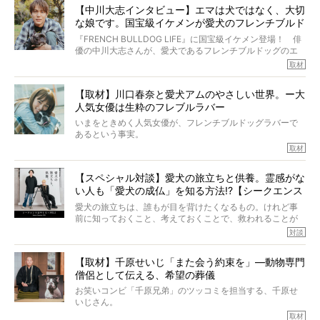
しそうな飼い主さんを目の前にして、ほんのすこしでも寄
太郎のオーナーである佐藤さんご夫婦に、治療の選択やケ
【中川大志インタビュー】エマは犬ではなく、大切
り添いたいと思う。
アについて詳しくお話しをうかがいました。
な娘です。国宝級イケメンが愛犬のフレンチブルド
その悲しみをいますぐ解消することはできないが、話をき
いて、泣いたり笑ったりするのもいいだろう。
ッグと一緒に登場
『FRENCH BULLDOG LIFE』に国宝級イケメン登場！ 俳
こんな子だった、こんなにいい子だった、ほんとうに愛し
優の中川大志さんが、愛犬であるフレンチブルドッグのエ
ていたと。
マちゃん（2歳の女の子）にメロメロとの情報を聞きつけ、
取材
ぼくらは上沼恵美子さんのご自宅へ伺って、お話をきこう
中川さんを直撃。そのフレブル愛をたっぷり語っていただ
と思った。
きました。他のフレブルオーナーさん同様、濃すぎる親バ
【取材】川口春奈と愛犬アムのやさしい世界。ー大
カエピソードが次から次へと飛び出しました。
人気女優は生粋のフレブルラバー
いまをときめく人気女優が、フレンチブルドッグラバーで
あるという事実。
そうです、その人は川口春奈さん。
取材
アムちゃんというパイドの女の子と暮らしています。
話を聞けば聞くほど、そして春奈さんとアムちゃんのやり
【スペシャル対談】愛犬の旅立ちと供養。霊感がな
とりを目の当たりにするほどに、そのフレンチブルドッグ
い人も「愛犬の成仏」を知る方法!?【シークエンス
愛がわたしたちのそれとまったく同じであることに、なん
だかうれしくなってしまったのでした。
はやとも×PELI】
愛犬の旅立ちは、誰もが目を背けたくなるもの。けれど事
春奈さんとアムちゃんのすてきな暮らしを、BUHI編集長の
前に知っておくこと、考えておくことで、救われることが
小西がいつくしみながら、切り取らせていただきます。
たくさんあります。
対談
今回は、お盆スペシャル企画。世間が認めるほどの霊視能
【取材】千原せいじ「また会う約束を」―動物専門
力をもつお笑い芸人「シークエンスはやとも」さんに、愛
僧侶として伝える、希望の葬儀
犬の旅立ちや供養についてインタビュー。
インタビュアー兼対談相手は、大の犬好きで心霊分野の知
お笑いコンビ「千原兄弟」のツッコミを担当する、千原せ
識にも長けているPELIさん。
いじさん。
取材