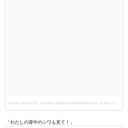
A post shared by Yascha (@wemustnotloseheart)
on
Nov 5, 2015 at 10:31pm PST
「わたしの背中のシワも見て！」