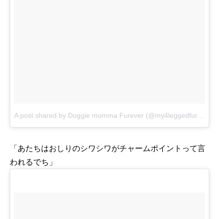
A post shared by Doggie momma Furever (@my4leggedfurballs)
「あたちはおしりのシワシワがチャームポイントって言
われるでち」