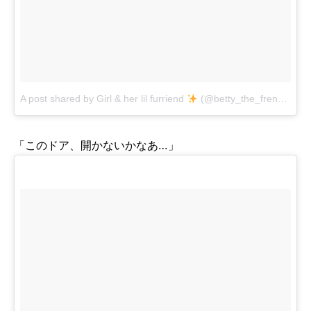
A post shared by Girl & her lil furriend
(@betty_the_frenchie_ua)
「このドア、開かないかなあ…」