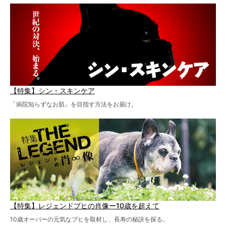
【特集】シン・スキンケア
「病院知らずなお肌」を目指す方法をお届け。
【特集】レジェンドブヒの肖像ー10歳を超えて
10歳オーバーの元気なブヒを取材し、長寿の秘訣を探る。