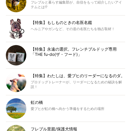
フレブルと暮らす編集部が、自信をもって紹介したいアイ
テムとは!?
【特集】もしものときの名医名鑑
ヘルニアやガンなど、その道の名医たちを独占取材！
【特集】永遠の選択。フレンチブルドッグ専用
「THE fu-do(ザ・フード)」
【特集】わたしは、愛ブヒのリーダーになるのダ。
プロドッグトレーナーが、リーダーになるための秘訣を解
説！
虹の橋
愛ブヒが虹の橋へ向かう準備をするための場所
フレブル里親/保護犬情報