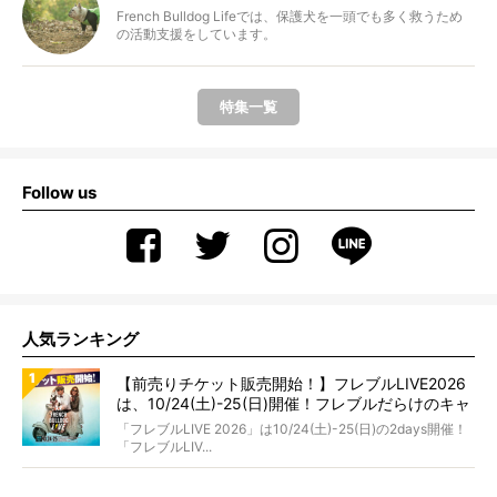
French Bulldog Lifeでは、保護犬を一頭でも多く救うため
の活動支援をしています。
特集一覧
Follow us
人気ランキング
【前売りチケット販売開始！】フレブルLIVE2026
は、10/24(土)-25(日)開催！フレブルだらけのキャ
ンプ・前夜祭・バスプランも新登場!?
「フレブルLIVE 2026」は10/24(土)-25(日)の2days開催！
「フレブルLIV...