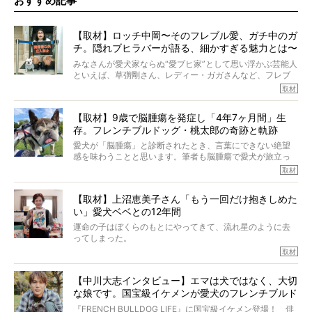
おすすめ記事
【取材】ロッチ中岡〜そのフレブル愛、ガチ中のガ
チ。隠れブヒラバーが語る、細かすぎる魅力とは〜
【前編】
みなさんが愛犬家ならぬ“愛ブヒ家”として思い浮かぶ芸能人
といえば、草彅剛さん、レディー・ガガさんなど、フレブ
ルを飼っている方が多いと思います。が、ロッチ中岡さん
取材
も、じつは大のフレブルラバーだというのをご存知です
か？ フレブルを飼っていないのにもかかわらず、中岡さ
【取材】9歳で脳腫瘍を発症し「4年7ヶ月間」生
んのインスタグラムを覗くと、たくさんのフレブルアカウ
存。フレンチブルドッグ・桃太郎の奇跡と軌跡
ントがフォローされていて、わが『FRENCH BULLDOG
LIFE』モデルのnicoやトーラスも、その中の一頭。
愛犬が「脳腫瘍」と診断されたとき、言葉にできない絶望
そんな中岡さんに、フレブルの魅力を語っていただきまし
感を味わうことと思います。筆者も脳腫瘍で愛犬が旅立っ
た。そのブヒ愛っぷりは、思ってた以上！ ガチ中のガチ
たひとり。だからこそ、どれほど厄介で困難な病気かを理
取材
でした!?
解をしているつもりです。「発症から1年生存すれば素晴ら
しい」とされるこの病気。
【取材】上沼恵美子さん「もう一回だけ抱きしめた
ところが、フレンチブルドッグの桃太郎は9歳で脳腫瘍を発
い」愛犬ベベとの12年間
症し、なんと4年7ヶ月間も生き抜いたのです。旅立ったと
きの年齢は13歳と11ヶ月、レジェンド級のレジェンドでし
運命の子はぼくらのもとにやってきて、流れ星のように去
た。さらには、治療後3年間は一度も発作が起きなかったと
ってしまった。
いいます。
その悲しみを語ることはなかなかむずかしい。
取材
この事実はフレンチブルドッグだけでなく、脳腫瘍と闘う
けれども、ぼくらはそのことについて考えたいし、泣き出
多くの犬たちに勇気と希望を与えるに違いありません。桃
しそうな飼い主さんを目の前にして、ほんのすこしでも寄
太郎のオーナーである佐藤さんご夫婦に、治療の選択やケ
【中川大志インタビュー】エマは犬ではなく、大切
り添いたいと思う。
アについて詳しくお話しをうかがいました。
な娘です。国宝級イケメンが愛犬のフレンチブルド
その悲しみをいますぐ解消することはできないが、話をき
いて、泣いたり笑ったりするのもいいだろう。
ッグと一緒に登場
『FRENCH BULLDOG LIFE』に国宝級イケメン登場！ 俳