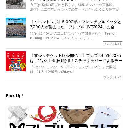
法まで。
当時54歳という年齢にして、なぜ動物専門僧侶という道を
今日は15歳の愛ブヒと暮らす、編集メンバーの実体験。
選んだのか。
愛ブヒは二年前からすべてのフードが合わなくなり体重が
お笑い芸人だからこそ暗くなりすぎない、むしろ心がスッ
また、愛犬の旅立ちとどのように向き合うべきなのか。
激減。検査をしても異常はなく「年齢のせいですね…」と言
と軽くなる。
「動物専門僧侶」という立場で、お話しをうかがいまし
われてしまいました。
永久保存版のスペシャル対談です！
【イベントレポ】5,000頭のフレンチブルドッグと
た。
もう諦めるしかないのかな…そんなとき、我が家に届いたの
7,000人が集まった「フレブルLIVE2024」の全
が「THE fu-do(ザ・フード)」の試食品でした。
貌！
そして「THE fu-do(ザ・フード)」を食べつづけて二年、愛
11/9(土)-10(日)の二日間にわたって開催された『French
ブヒは15歳になり、今も元気にお散歩をしています。
Bulldog LIVE 2024（フレブルLIVE）』。
今回は、二年前の絶望から今までを包み隠さず、時系列で
今年はのべ5,000頭のフレンチブルドッグと7,000人のフレ
フレブルLIVE
お話しさせていただきます。
ブルオーナーが集まりました！
【前売りチケット販売開始！】フレブルLIVE 2025
day1の司会はフレブルラバーのロッチさん。day2の音楽フ
は、11/8(土)9(日)開催！スチャダラパーによるテー
ェスには世代ど真ん中のPUFFYが出演するなど、例年以上
に豪華なラインナップ。
マソング制作も決定
『French Bulldog LIVE 2025（フレブルLIVE）』の開催
北は北海道、南は鹿児島県から。全国のフレンチブルドッ
は、11/8(土)-9(日)の2days！
グが一堂に会した「フレブルLIVE2024」の模様を、詳しく
お得な前売りチケット、いよいよ販売スタートです！
フレブルLIVE
お届けです！
さらに今年はビッグニュースが。
なんと、ヒップホップグループ「スチャダラパー」がフレ
最後には2025年の情報もありますので、要チェックでござ
ブルLIVEのテーマソングを制作してくれることになりまし
います！
た！
Pick Up!
テーマソングの情報やお得な前売りチケットの販売情報な
ど、内容盛りだくさんでお送りしていますので、最後まで
お見逃しなく！