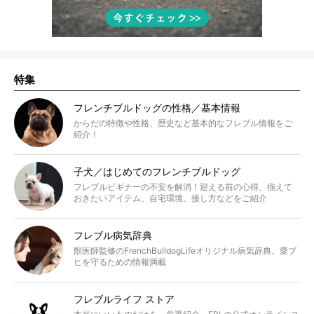
特集
フレンチブルドッグの性格／基本情報
からだの特徴や性格、歴史など基本的なフレブル情報をご
紹介！
子犬／はじめてのフレンチブルドッグ
フレブルビギナーの不安を解消！迎える前の心得、揃えて
おきたいアイテム、自宅環境、接し方などをご紹介
フレブル病気辞典
獣医師監修のFrenchBulldogLifeオリジナル病気辞典。愛ブ
ヒを守るための情報満載
フレブルライフ ストア