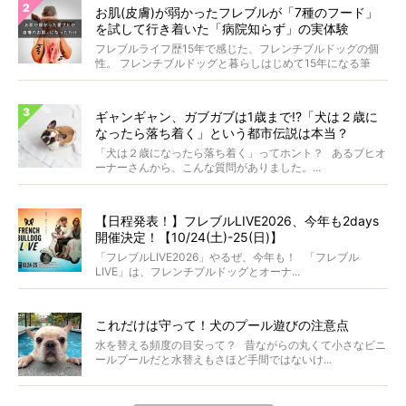
お肌(皮膚)が弱かったフレブルが「7種のフード」
を試して行き着いた「病院知らず」の実体験
フレブルライフ歴15年で感じた、フレンチブルドッグの個
性。 フレンチブルドッグと暮らしはじめて15年になる筆
者...
ギャンギャン、ガブガブは1歳まで!?「犬は２歳に
なったら落ち着く」という都市伝説は本当？
「犬は２歳になったら落ち着く」ってホント？ あるブヒオ
ーナーさんから、こんな質問がありました。...
【日程発表！】フレブルLIVE2026、今年も2days
開催決定！【10/24(土)-25(日)】
「フレブルLIVE2026」やるぜ、今年も！ 「フレブル
LIVE」は、フレンチブルドッグとオーナ...
これだけは守って！犬のプール遊びの注意点
水を替える頻度の目安って？ 昔ながらの丸くて小さなビニ
ールプールだと水替えもさほど手間ではないけ...