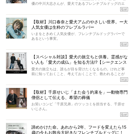
こんな子だった、こんなにいい子だった、ほんとうに愛し
優の中川大志さんが、愛犬であるフレンチブルドッグのエ
ていたと。
マちゃん（2歳の女の子）にメロメロとの情報を聞きつけ、
取材
ぼくらは上沼恵美子さんのご自宅へ伺って、お話をきこう
中川さんを直撃。そのフレブル愛をたっぷり語っていただ
と思った。
きました。他のフレブルオーナーさん同様、濃すぎる親バ
【取材】川口春奈と愛犬アムのやさしい世界。ー大
カエピソードが次から次へと飛び出しました。
人気女優は生粋のフレブルラバー
いまをときめく人気女優が、フレンチブルドッグラバーで
あるという事実。
そうです、その人は川口春奈さん。
取材
アムちゃんというパイドの女の子と暮らしています。
話を聞けば聞くほど、そして春奈さんとアムちゃんのやり
【スペシャル対談】愛犬の旅立ちと供養。霊感がな
とりを目の当たりにするほどに、そのフレンチブルドッグ
い人も「愛犬の成仏」を知る方法!?【シークエンス
愛がわたしたちのそれとまったく同じであることに、なん
だかうれしくなってしまったのでした。
はやとも×PELI】
愛犬の旅立ちは、誰もが目を背けたくなるもの。けれど事
春奈さんとアムちゃんのすてきな暮らしを、BUHI編集長の
前に知っておくこと、考えておくことで、救われることが
小西がいつくしみながら、切り取らせていただきます。
たくさんあります。
対談
今回は、お盆スペシャル企画。世間が認めるほどの霊視能
【取材】千原せいじ「また会う約束を」―動物専門
力をもつお笑い芸人「シークエンスはやとも」さんに、愛
僧侶として伝える、希望の葬儀
犬の旅立ちや供養についてインタビュー。
インタビュアー兼対談相手は、大の犬好きで心霊分野の知
お笑いコンビ「千原兄弟」のツッコミを担当する、千原せ
識にも長けているPELIさん。
いじさん。
取材
「愛犬が旅立ったあと、ベッドやおもちゃはどうすればい
今年で結成35周年を迎え、芸人としての活躍も目覚ましい
い？」「お骨はどうするべき？」「お花やお線香は喜んで
中、2024年5月に動物専門僧侶になり世間を驚かせまし
くれる？」
諦めかけた命。あれから2年、フードを変えたら15
た。
さらには、霊感がない人でも愛犬が成仏したことを知る方
歳の今もお散歩大好きなフレンチブルドッグに！
僧侶としての名は「靖賢（せいけん）」。