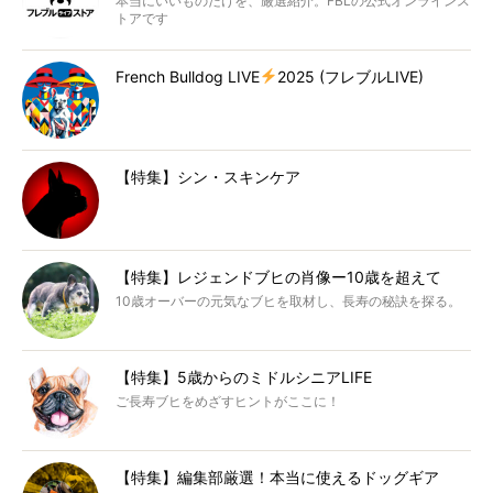
本当にいいものだけを、厳選紹介。FBLの公式オンラインス
トアです
French Bulldog LIVE
2025 (フレブルLIVE)
【特集】シン・スキンケア
【特集】レジェンドブヒの肖像ー10歳を超えて
10歳オーバーの元気なブヒを取材し、長寿の秘訣を探る。
【特集】5歳からのミドルシニアLIFE
ご長寿ブヒをめざすヒントがここに！
【特集】編集部厳選！本当に使えるドッグギア