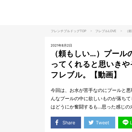
>
>
フレンチブルドッグTOP
フレブル
LOVE
（頼
2021年8月2日
（頼もしい…）プール
ってくれると思いきや
フレブル。【動画】
今回は、お水が苦手なのにプールと悪
んなプールの中に欲しいものが落ちて
はどうにか奮闘するも…思った感じの
Share
Tweet