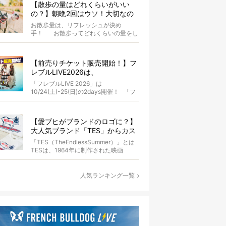
【散歩の量はどれくらいがいい
の？】朝晩2回はウソ！大切なの
は運動量より「リフレッシュ」〜
お散歩量は、リフレッシュが決め
お散歩にまつわる疑問FAQつき〜
手！ お散歩ってどれくらいの量をし
たらいいのか迷いませんか？ よ...
【前売りチケット販売開始！】フ
レブルLIVE2026は、
10/24(土)-25(日)開催！フレブル
「フレブルLIVE 2026」は
だらけのキャンプ・前夜祭・バス
10/24(土)-25(日)の2days開催！ 「フ
プランも新登場!?
レブルLIV...
【愛ブヒがブランドのロゴに？】
大人気ブランド「TES」からカス
タムオーダーが誕生！
「TES（TheEndlessSummer）」とは
TESは、1964年に制作された映画
『The...
人気ランキング一覧