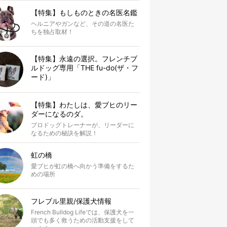
【特集】もしものときの名医名鑑
ヘルニアやガンなど、その道の名医た
ちを独占取材！
【特集】永遠の選択。フレンチブ
ルドッグ専用「THE fu-do(ザ・フ
ード)」
【特集】わたしは、愛ブヒのリー
ダーになるのダ。
プロドッグトレーナーが、リーダーに
なるための秘訣を解説！
虹の橋
愛ブヒが虹の橋へ向かう準備をするた
めの場所
フレブル里親/保護犬情報
French Bulldog Lifeでは、保護犬を一
頭でも多く救うための活動支援をして