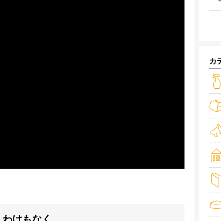
カ
…わけもなく。