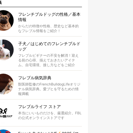
集
フレンチブルドッグの性格／基本
情報
からだの特徴や性格、歴史など基本的
なフレブル情報をご紹介！
子犬／はじめてのフレンチブルド
ッグ
フレブルビギナーの不安を解消！迎え
る前の心得、揃えておきたいアイテ
ム、自宅環境、接し方などをご紹介
フレブル病気辞典
獣医師監修のFrenchBulldogLifeオリジ
ナル病気辞典。愛ブヒを守るための情
報満載
フレブルライフ ストア
本当にいいものだけを、厳選紹介。FBL
の公式オンラインストアです