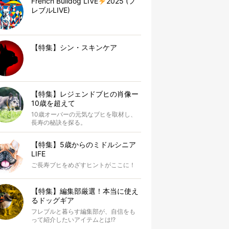
French Bulldog LIVE
2025 (フ
レブルLIVE)
【特集】シン・スキンケア
【特集】レジェンドブヒの肖像ー
10歳を超えて
10歳オーバーの元気なブヒを取材し、
長寿の秘訣を探る。
【特集】5歳からのミドルシニア
LIFE
ご長寿ブヒをめざすヒントがここに！
【特集】編集部厳選！本当に使え
るドッグギア
フレブルと暮らす編集部が、自信をも
って紹介したいアイテムとは!?