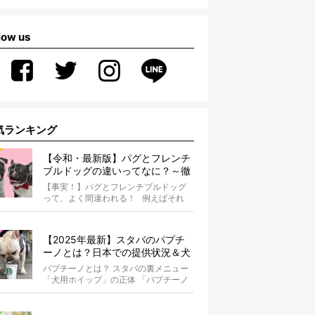
low us
気ランキング
【令和・最新版】パグとフレンチ
ブルドッグの違いってなに？～徹
底解説～
【事実！】パグとフレンチブルドッグ
って、よく間違われる！ 例えばそれ
は、愛ブヒとのお散歩中。 &...
【2025年最新】スタバのパプチ
ーノとは？日本での提供状況＆犬
同伴OK店舗一覧も紹介！
パプチーノとは？ スタバの裏メニュー
「犬用ホイップ」の正体 「パプチーノ
（Puppuccino）」とは、紙コッ...