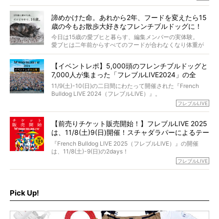
「愛犬が旅立ったあと、ベッドやおもちゃはどうすればい
今年で結成35周年を迎え、芸人としての活躍も目覚ましい
い？」「お骨はどうするべき？」「お花やお線香は喜んで
中、2024年5月に動物専門僧侶になり世間を驚かせまし
くれる？」
諦めかけた命。あれから2年、フードを変えたら15
た。
さらには、霊感がない人でも愛犬が成仏したことを知る方
歳の今もお散歩大好きなフレンチブルドッグに！
僧侶としての名は「靖賢（せいけん）」。
法まで。
当時54歳という年齢にして、なぜ動物専門僧侶という道を
今日は15歳の愛ブヒと暮らす、編集メンバーの実体験。
選んだのか。
愛ブヒは二年前からすべてのフードが合わなくなり体重が
お笑い芸人だからこそ暗くなりすぎない、むしろ心がスッ
また、愛犬の旅立ちとどのように向き合うべきなのか。
激減。検査をしても異常はなく「年齢のせいですね…」と言
と軽くなる。
「動物専門僧侶」という立場で、お話しをうかがいまし
われてしまいました。
永久保存版のスペシャル対談です！
【イベントレポ】5,000頭のフレンチブルドッグと
た。
もう諦めるしかないのかな…そんなとき、我が家に届いたの
7,000人が集まった「フレブルLIVE2024」の全
が「THE fu-do(ザ・フード)」の試食品でした。
貌！
そして「THE fu-do(ザ・フード)」を食べつづけて二年、愛
11/9(土)-10(日)の二日間にわたって開催された『French
ブヒは15歳になり、今も元気にお散歩をしています。
Bulldog LIVE 2024（フレブルLIVE）』。
今回は、二年前の絶望から今までを包み隠さず、時系列で
今年はのべ5,000頭のフレンチブルドッグと7,000人のフレ
フレブルLIVE
お話しさせていただきます。
ブルオーナーが集まりました！
【前売りチケット販売開始！】フレブルLIVE 2025
day1の司会はフレブルラバーのロッチさん。day2の音楽フ
は、11/8(土)9(日)開催！スチャダラパーによるテー
ェスには世代ど真ん中のPUFFYが出演するなど、例年以上
に豪華なラインナップ。
マソング制作も決定
『French Bulldog LIVE 2025（フレブルLIVE）』の開催
北は北海道、南は鹿児島県から。全国のフレンチブルドッ
は、11/8(土)-9(日)の2days！
グが一堂に会した「フレブルLIVE2024」の模様を、詳しく
お得な前売りチケット、いよいよ販売スタートです！
フレブルLIVE
お届けです！
さらに今年はビッグニュースが。
なんと、ヒップホップグループ「スチャダラパー」がフレ
最後には2025年の情報もありますので、要チェックでござ
ブルLIVEのテーマソングを制作してくれることになりまし
います！
た！
Pick Up!
テーマソングの情報やお得な前売りチケットの販売情報な
ど、内容盛りだくさんでお送りしていますので、最後まで