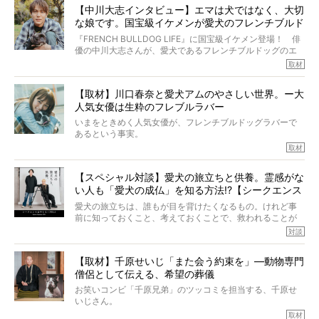
しそうな飼い主さんを目の前にして、ほんのすこしでも寄
太郎のオーナーである佐藤さんご夫婦に、治療の選択やケ
【中川大志インタビュー】エマは犬ではなく、大切
り添いたいと思う。
アについて詳しくお話しをうかがいました。
な娘です。国宝級イケメンが愛犬のフレンチブルド
その悲しみをいますぐ解消することはできないが、話をき
いて、泣いたり笑ったりするのもいいだろう。
ッグと一緒に登場
『FRENCH BULLDOG LIFE』に国宝級イケメン登場！ 俳
こんな子だった、こんなにいい子だった、ほんとうに愛し
優の中川大志さんが、愛犬であるフレンチブルドッグのエ
ていたと。
マちゃん（2歳の女の子）にメロメロとの情報を聞きつけ、
取材
ぼくらは上沼恵美子さんのご自宅へ伺って、お話をきこう
中川さんを直撃。そのフレブル愛をたっぷり語っていただ
と思った。
きました。他のフレブルオーナーさん同様、濃すぎる親バ
【取材】川口春奈と愛犬アムのやさしい世界。ー大
カエピソードが次から次へと飛び出しました。
人気女優は生粋のフレブルラバー
いまをときめく人気女優が、フレンチブルドッグラバーで
あるという事実。
そうです、その人は川口春奈さん。
取材
アムちゃんというパイドの女の子と暮らしています。
話を聞けば聞くほど、そして春奈さんとアムちゃんのやり
【スペシャル対談】愛犬の旅立ちと供養。霊感がな
とりを目の当たりにするほどに、そのフレンチブルドッグ
い人も「愛犬の成仏」を知る方法!?【シークエンス
愛がわたしたちのそれとまったく同じであることに、なん
だかうれしくなってしまったのでした。
はやとも×PELI】
愛犬の旅立ちは、誰もが目を背けたくなるもの。けれど事
春奈さんとアムちゃんのすてきな暮らしを、BUHI編集長の
前に知っておくこと、考えておくことで、救われることが
小西がいつくしみながら、切り取らせていただきます。
たくさんあります。
対談
今回は、お盆スペシャル企画。世間が認めるほどの霊視能
【取材】千原せいじ「また会う約束を」―動物専門
力をもつお笑い芸人「シークエンスはやとも」さんに、愛
僧侶として伝える、希望の葬儀
犬の旅立ちや供養についてインタビュー。
インタビュアー兼対談相手は、大の犬好きで心霊分野の知
お笑いコンビ「千原兄弟」のツッコミを担当する、千原せ
識にも長けているPELIさん。
いじさん。
取材