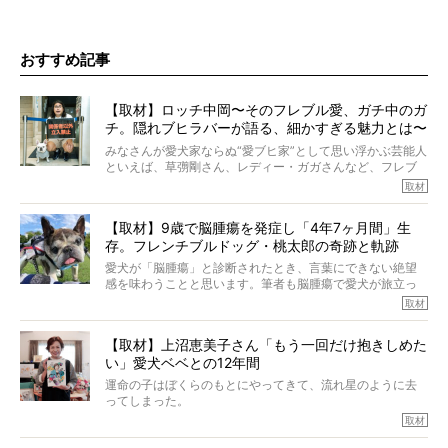
おすすめ記事
【取材】ロッチ中岡〜そのフレブル愛、ガチ中のガ
チ。隠れブヒラバーが語る、細かすぎる魅力とは〜
【前編】
みなさんが愛犬家ならぬ“愛ブヒ家”として思い浮かぶ芸能人
といえば、草彅剛さん、レディー・ガガさんなど、フレブ
ルを飼っている方が多いと思います。が、ロッチ中岡さん
取材
も、じつは大のフレブルラバーだというのをご存知です
か？ フレブルを飼っていないのにもかかわらず、中岡さ
【取材】9歳で脳腫瘍を発症し「4年7ヶ月間」生
んのインスタグラムを覗くと、たくさんのフレブルアカウ
存。フレンチブルドッグ・桃太郎の奇跡と軌跡
ントがフォローされていて、わが『FRENCH BULLDOG
LIFE』モデルのnicoやトーラスも、その中の一頭。
愛犬が「脳腫瘍」と診断されたとき、言葉にできない絶望
そんな中岡さんに、フレブルの魅力を語っていただきまし
感を味わうことと思います。筆者も脳腫瘍で愛犬が旅立っ
た。そのブヒ愛っぷりは、思ってた以上！ ガチ中のガチ
たひとり。だからこそ、どれほど厄介で困難な病気かを理
取材
でした!?
解をしているつもりです。「発症から1年生存すれば素晴ら
しい」とされるこの病気。
【取材】上沼恵美子さん「もう一回だけ抱きしめた
ところが、フレンチブルドッグの桃太郎は9歳で脳腫瘍を発
い」愛犬ベベとの12年間
症し、なんと4年7ヶ月間も生き抜いたのです。旅立ったと
きの年齢は13歳と11ヶ月、レジェンド級のレジェンドでし
運命の子はぼくらのもとにやってきて、流れ星のように去
た。さらには、治療後3年間は一度も発作が起きなかったと
ってしまった。
いいます。
その悲しみを語ることはなかなかむずかしい。
取材
この事実はフレンチブルドッグだけでなく、脳腫瘍と闘う
けれども、ぼくらはそのことについて考えたいし、泣き出
多くの犬たちに勇気と希望を与えるに違いありません。桃