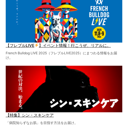
【フレブルLIVE
】イベント情報！行こうぜ、リアルに。
French Bulldog LIVE 2025（フレブルLIVE2025）にまつわる情報をお届
け。
【特集】シン・スキンケア
「病院知らずなお肌」を目指す方法をお届け。