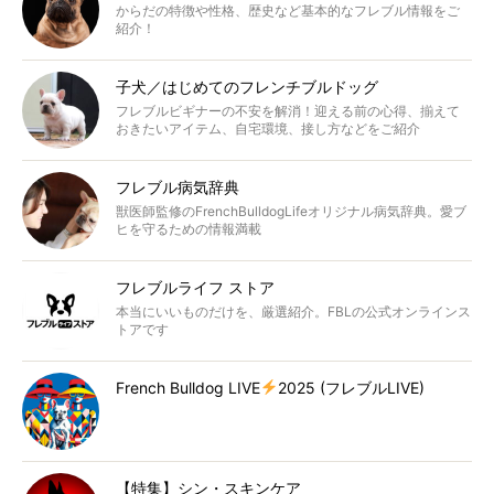
からだの特徴や性格、歴史など基本的なフレブル情報をご
紹介！
子犬／はじめてのフレンチブルドッグ
フレブルビギナーの不安を解消！迎える前の心得、揃えて
おきたいアイテム、自宅環境、接し方などをご紹介
フレブル病気辞典
獣医師監修のFrenchBulldogLifeオリジナル病気辞典。愛ブ
ヒを守るための情報満載
フレブルライフ ストア
本当にいいものだけを、厳選紹介。FBLの公式オンラインス
トアです
French Bulldog LIVE
2025 (フレブルLIVE)
【特集】シン・スキンケア