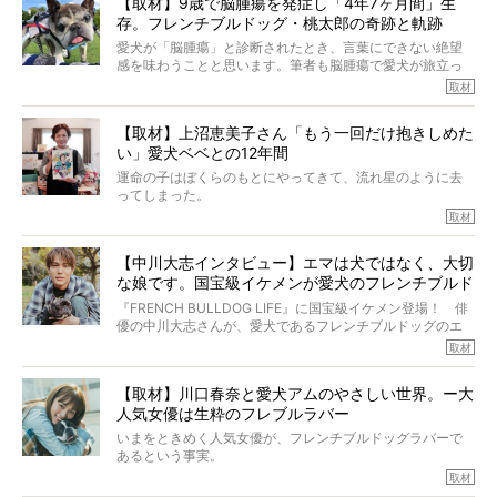
【取材】9歳で脳腫瘍を発症し「4年7ヶ月間」生
んのインスタグラムを覗くと、たくさんのフレブルアカウ
存。フレンチブルドッグ・桃太郎の奇跡と軌跡
ントがフォローされていて、わが『FRENCH BULLDOG
LIFE』モデルのnicoやトーラスも、その中の一頭。
愛犬が「脳腫瘍」と診断されたとき、言葉にできない絶望
そんな中岡さんに、フレブルの魅力を語っていただきまし
感を味わうことと思います。筆者も脳腫瘍で愛犬が旅立っ
た。そのブヒ愛っぷりは、思ってた以上！ ガチ中のガチ
たひとり。だからこそ、どれほど厄介で困難な病気かを理
取材
でした!?
解をしているつもりです。「発症から1年生存すれば素晴ら
しい」とされるこの病気。
【取材】上沼恵美子さん「もう一回だけ抱きしめた
ところが、フレンチブルドッグの桃太郎は9歳で脳腫瘍を発
い」愛犬ベベとの12年間
症し、なんと4年7ヶ月間も生き抜いたのです。旅立ったと
きの年齢は13歳と11ヶ月、レジェンド級のレジェンドでし
運命の子はぼくらのもとにやってきて、流れ星のように去
た。さらには、治療後3年間は一度も発作が起きなかったと
ってしまった。
いいます。
その悲しみを語ることはなかなかむずかしい。
取材
この事実はフレンチブルドッグだけでなく、脳腫瘍と闘う
けれども、ぼくらはそのことについて考えたいし、泣き出
多くの犬たちに勇気と希望を与えるに違いありません。桃
しそうな飼い主さんを目の前にして、ほんのすこしでも寄
太郎のオーナーである佐藤さんご夫婦に、治療の選択やケ
【中川大志インタビュー】エマは犬ではなく、大切
り添いたいと思う。
アについて詳しくお話しをうかがいました。
な娘です。国宝級イケメンが愛犬のフレンチブルド
その悲しみをいますぐ解消することはできないが、話をき
いて、泣いたり笑ったりするのもいいだろう。
ッグと一緒に登場
『FRENCH BULLDOG LIFE』に国宝級イケメン登場！ 俳
こんな子だった、こんなにいい子だった、ほんとうに愛し
優の中川大志さんが、愛犬であるフレンチブルドッグのエ
ていたと。
マちゃん（2歳の女の子）にメロメロとの情報を聞きつけ、
取材
ぼくらは上沼恵美子さんのご自宅へ伺って、お話をきこう
中川さんを直撃。そのフレブル愛をたっぷり語っていただ
と思った。
きました。他のフレブルオーナーさん同様、濃すぎる親バ
【取材】川口春奈と愛犬アムのやさしい世界。ー大
カエピソードが次から次へと飛び出しました。
人気女優は生粋のフレブルラバー
いまをときめく人気女優が、フレンチブルドッグラバーで
あるという事実。
そうです、その人は川口春奈さん。
取材
アムちゃんというパイドの女の子と暮らしています。