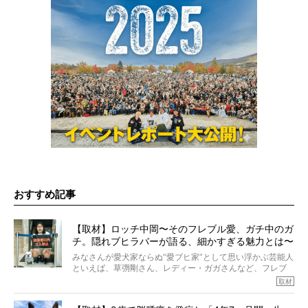
おすすめ記事
【取材】ロッチ中岡〜そのフレブル愛、ガチ中のガ
チ。隠れブヒラバーが語る、細かすぎる魅力とは〜
【前編】
みなさんが愛犬家ならぬ“愛ブヒ家”として思い浮かぶ芸能人
といえば、草彅剛さん、レディー・ガガさんなど、フレブ
ルを飼っている方が多いと思います。が、ロッチ中岡さん
取材
も、じつは大のフレブルラバーだというのをご存知です
か？ フレブルを飼っていないのにもかかわらず、中岡さ