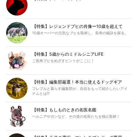
【特集】レジェンドブヒの肖像ー10歳を超えて
10歳オーバーの元気なブヒを取材し、長寿の秘訣を探る。
【特集】5歳からのミドルシニアLIFE
ご長寿ブヒをめざすヒントがここに！
【特集】編集部厳選！本当に使えるドッグギア
フレブルと暮らす編集部が、自信をもって紹介したいアイ
テムとは!?
【特集】もしものときの名医名鑑
ヘルニアやガンなど、その道の名医たちを独占取材！