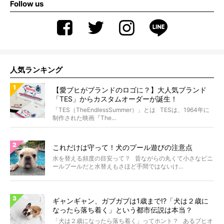
Follow us
人気ランキング
【愛ブヒがブランドのロゴに？】大人気ブランド
「TES」からカスタムオーダーが誕生！
「TES（TheEndlessSummer）」とは TESは、1964年に
制作された映画『The...
これだけは守って！犬のプール遊びの注意点
水を替える頻度の目安って？ 昔ながらの丸くて小さなビニ
ールプールだと水替えもさほど手間ではないけ...
ギャンギャン、ガブガブは1歳まで!?「犬は２歳に
なったら落ち着く」という都市伝説は本当？
「犬は２歳になったら落ち着く」ってホント？ あるブヒオ