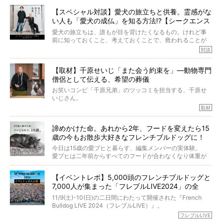
話を聞けば聞くほど、そして春奈さんとアムちゃんのやり
【スペシャル対談】愛犬の旅立ちと供養。霊感がな
とりを目の当たりにするほどに、そのフレンチブルドッグ
い人も「愛犬の成仏」を知る方法!?【シークエンス
愛がわたしたちのそれとまったく同じであることに、なん
だかうれしくなってしまったのでした。
はやとも×PELI】
愛犬の旅立ちは、誰もが目を背けたくなるもの。けれど事
春奈さんとアムちゃんのすてきな暮らしを、BUHI編集長の
前に知っておくこと、考えておくことで、救われることが
小西がいつくしみながら、切り取らせていただきます。
たくさんあります。
対談
今回は、お盆スペシャル企画。世間が認めるほどの霊視能
【取材】千原せいじ「また会う約束を」―動物専門
力をもつお笑い芸人「シークエンスはやとも」さんに、愛
僧侶として伝える、希望の葬儀
犬の旅立ちや供養についてインタビュー。
インタビュアー兼対談相手は、大の犬好きで心霊分野の知
お笑いコンビ「千原兄弟」のツッコミを担当する、千原せ
識にも長けているPELIさん。
いじさん。
取材
「愛犬が旅立ったあと、ベッドやおもちゃはどうすればい
今年で結成35周年を迎え、芸人としての活躍も目覚ましい
い？」「お骨はどうするべき？」「お花やお線香は喜んで
中、2024年5月に動物専門僧侶になり世間を驚かせまし
くれる？」
諦めかけた命。あれから2年、フードを変えたら15
た。
さらには、霊感がない人でも愛犬が成仏したことを知る方
歳の今もお散歩大好きなフレンチブルドッグに！
僧侶としての名は「靖賢（せいけん）」。
法まで。
当時54歳という年齢にして、なぜ動物専門僧侶という道を
今日は15歳の愛ブヒと暮らす、編集メンバーの実体験。
選んだのか。
愛ブヒは二年前からすべてのフードが合わなくなり体重が
お笑い芸人だからこそ暗くなりすぎない、むしろ心がスッ
また、愛犬の旅立ちとどのように向き合うべきなのか。
激減。検査をしても異常はなく「年齢のせいですね…」と言
と軽くなる。
「動物専門僧侶」という立場で、お話しをうかがいまし
われてしまいました。
永久保存版のスペシャル対談です！
【イベントレポ】5,000頭のフレンチブルドッグと
た。
もう諦めるしかないのかな…そんなとき、我が家に届いたの
7,000人が集まった「フレブルLIVE2024」の全
が「THE fu-do(ザ・フード)」の試食品でした。
貌！
そして「THE fu-do(ザ・フード)」を食べつづけて二年、愛
11/9(土)-10(日)の二日間にわたって開催された『French
ブヒは15歳になり、今も元気にお散歩をしています。
Bulldog LIVE 2024（フレブルLIVE）』。
今回は、二年前の絶望から今までを包み隠さず、時系列で
今年はのべ5,000頭のフレンチブルドッグと7,000人のフレ
フレブルLIVE
お話しさせていただきます。
ブルオーナーが集まりました！