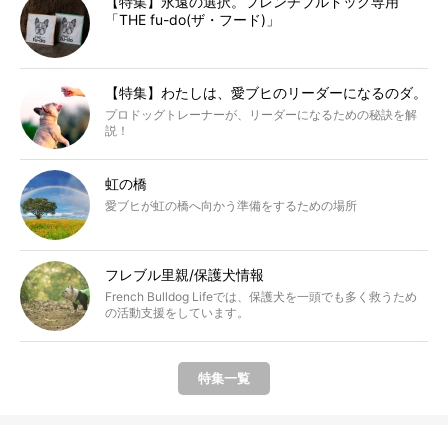
【特集】永遠の選択。フレンチブルドッグ専用
「THE fu-do(ザ・フード)」
【特集】わたしは、愛ブヒのリーダーになるのダ。
プロドッグトレーナーが、リーダーになるための秘訣を解
説！
虹の橋
愛ブヒが虹の橋へ向かう準備をするための場所
フレブル里親/保護犬情報
French Bulldog Lifeでは、保護犬を一頭でも多く救うため
の活動支援をしています。
特集一覧