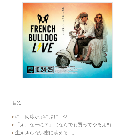
目次
に、肉球がぷにぷに…♡
「え、なーに？」（なんでも買ってやるよ!!）
生えきらない歯に萌える…。