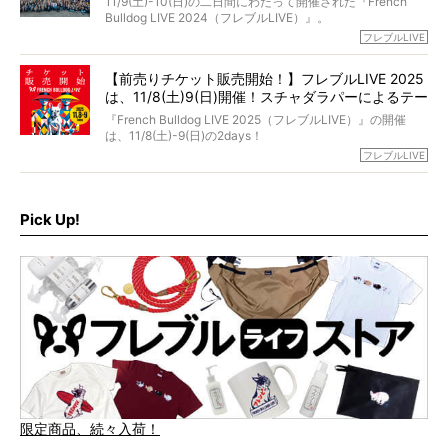
11/9(土)-10(日)の二日間にわたって開催された『French
ブヒは15歳になり、今も元気にお散歩をしています。
Bulldog LIVE 2024（フレブルLIVE）』。
今回は、二年前の絶望から今までを包み隠さず、時系列で
今年はのべ5,000頭のフレンチブルドッグと7,000人のフレ
フレブルLIVE
お話しさせていただきます。
ブルオーナーが集まりました！
【前売りチケット販売開始！】フレブルLIVE 2025
day1の司会はフレブルラバーのロッチさん。day2の音楽フ
は、11/8(土)9(日)開催！スチャダラパーによるテー
ェスには世代ど真ん中のPUFFYが出演するなど、例年以上
に豪華なラインナップ。
マソング制作も決定
『French Bulldog LIVE 2025（フレブルLIVE）』の開催
北は北海道、南は鹿児島県から。全国のフレンチブルドッ
は、11/8(土)-9(日)の2days！
グが一堂に会した「フレブルLIVE2024」の模様を、詳しく
お得な前売りチケット、いよいよ販売スタートです！
フレブルLIVE
お届けです！
さらに今年はビッグニュースが。
なんと、ヒップホップグループ「スチャダラパー」がフレ
最後には2025年の情報もありますので、要チェックでござ
ブルLIVEのテーマソングを制作してくれることになりまし
います！
た！
Pick Up!
テーマソングの情報やお得な前売りチケットの販売情報な
ど、内容盛りだくさんでお送りしていますので、最後まで
お見逃しなく！
限定商品、続々入荷！