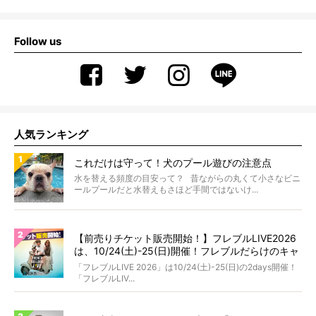
Follow us
人気ランキング
これだけは守って！犬のプール遊びの注意点
水を替える頻度の目安って？ 昔ながらの丸くて小さなビニ
ールプールだと水替えもさほど手間ではないけ...
【前売りチケット販売開始！】フレブルLIVE2026
は、10/24(土)-25(日)開催！フレブルだらけのキャ
ンプ・前夜祭・バスプランも新登場!?
「フレブルLIVE 2026」は10/24(土)-25(日)の2days開催！
「フレブルLIV...