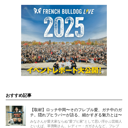
おすすめ記事
【取材】ロッチ中岡〜そのフレブル愛、ガチ中のガ
チ。隠れブヒラバーが語る、細かすぎる魅力とは〜
【前編】
みなさんが愛犬家ならぬ“愛ブヒ家”として思い浮かぶ芸能人
といえば、草彅剛さん、レディー・ガガさんなど、フレブ