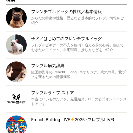
フレンチブルドッグの性格／基本情報
からだの特徴や性格、歴史など基本的なフレブル情報をご
紹介！
子犬／はじめてのフレンチブルドッグ
フレブルビギナーの不安を解消！迎える前の心得、揃えて
おきたいアイテム、自宅環境、接し方などをご紹介
フレブル病気辞典
獣医師監修のFrenchBulldogLifeオリジナル病気辞典。愛ブ
ヒを守るための情報満載
フレブルライフ ストア
本当にいいものだけを、厳選紹介。FBLの公式オンラインス
トアです
French Bulldog LIVE
2025 (フレブルLIVE)