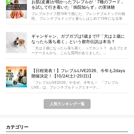
お肌(皮膚)が弱かったフレブルが「7種のフード」
を試して行き着いた「病院知らず」の実体験
フレブルライフ歴15年で感じた、フレンチブルドッグの個
性。 フレンチブルドッグと暮らしはじめて15年になる筆
者...
ギャンギャン、ガブガブは1歳まで!?「犬は２歳に
なったら落ち着く」という都市伝説は本当？
「犬は２歳になったら落ち着く」ってホント？ あるブヒオ
ーナーさんから、こんな質問がありました。...
【日程発表！】フレブルLIVE2026、今年も2days
開催決定！【10/24(土)-25(日)】
「フレブルLIVE2026」やるぜ、今年も！ 「フレブル
LIVE」は、フレンチブルドッグとオーナ...
人気ランキング一覧
カテゴリー