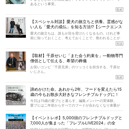
あるという事実。
そうです、その人は川口春奈さん。
取材
アムちゃんというパイドの女の子と暮らしています。
話を聞けば聞くほど、そして春奈さんとアムちゃんのやり
【スペシャル対談】愛犬の旅立ちと供養。霊感がな
とりを目の当たりにするほどに、そのフレンチブルドッグ
い人も「愛犬の成仏」を知る方法!?【シークエンス
愛がわたしたちのそれとまったく同じであることに、なん
だかうれしくなってしまったのでした。
はやとも×PELI】
愛犬の旅立ちは、誰もが目を背けたくなるもの。けれど事
春奈さんとアムちゃんのすてきな暮らしを、BUHI編集長の
前に知っておくこと、考えておくことで、救われることが
小西がいつくしみながら、切り取らせていただきます。
たくさんあります。
対談
今回は、お盆スペシャル企画。世間が認めるほどの霊視能
【取材】千原せいじ「また会う約束を」―動物専門
力をもつお笑い芸人「シークエンスはやとも」さんに、愛
僧侶として伝える、希望の葬儀
犬の旅立ちや供養についてインタビュー。
インタビュアー兼対談相手は、大の犬好きで心霊分野の知
お笑いコンビ「千原兄弟」のツッコミを担当する、千原せ
識にも長けているPELIさん。
いじさん。
取材
「愛犬が旅立ったあと、ベッドやおもちゃはどうすればい
今年で結成35周年を迎え、芸人としての活躍も目覚ましい
い？」「お骨はどうするべき？」「お花やお線香は喜んで
中、2024年5月に動物専門僧侶になり世間を驚かせまし
くれる？」
諦めかけた命。あれから2年、フードを変えたら15
た。
さらには、霊感がない人でも愛犬が成仏したことを知る方
歳の今もお散歩大好きなフレンチブルドッグに！
僧侶としての名は「靖賢（せいけん）」。
法まで。
当時54歳という年齢にして、なぜ動物専門僧侶という道を
今日は15歳の愛ブヒと暮らす、編集メンバーの実体験。
選んだのか。
愛ブヒは二年前からすべてのフードが合わなくなり体重が
お笑い芸人だからこそ暗くなりすぎない、むしろ心がスッ
また、愛犬の旅立ちとどのように向き合うべきなのか。
激減。検査をしても異常はなく「年齢のせいですね…」と言
と軽くなる。
「動物専門僧侶」という立場で、お話しをうかがいまし
われてしまいました。
永久保存版のスペシャル対談です！
【イベントレポ】5,000頭のフレンチブルドッグと
た。
もう諦めるしかないのかな…そんなとき、我が家に届いたの
7,000人が集まった「フレブルLIVE2024」の全
が「THE fu-do(ザ・フード)」の試食品でした。
貌！
そして「THE fu-do(ザ・フード)」を食べつづけて二年、愛