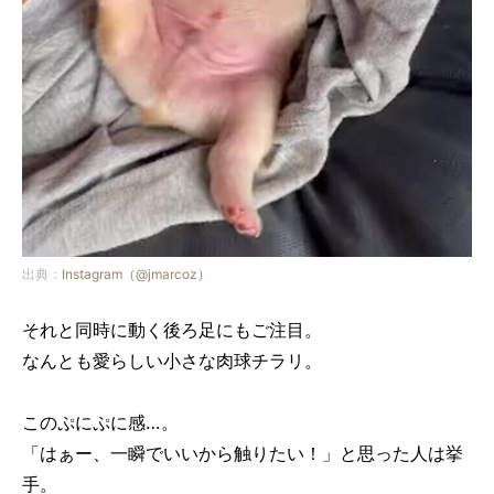
出典：
Instagram（@jmarcoz）
それと同時に動く後ろ足にもご注目。
なんとも愛らしい小さな肉球チラリ。
このぷにぷに感…。
「はぁー、一瞬でいいから触りたい！」と思った人は挙
手。