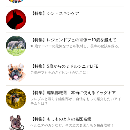
【特集】シン・スキンケア
【特集】レジェンドブヒの肖像ー10歳を超えて
10歳オーバーの元気なブヒを取材し、長寿の秘訣を探る。
【特集】5歳からのミドルシニアLIFE
ご長寿ブヒをめざすヒントがここに！
【特集】編集部厳選！本当に使えるドッグギア
フレブルと暮らす編集部が、自信をもって紹介したいアイ
テムとは!?
【特集】もしものときの名医名鑑
ヘルニアやガンなど、その道の名医たちを独占取材！