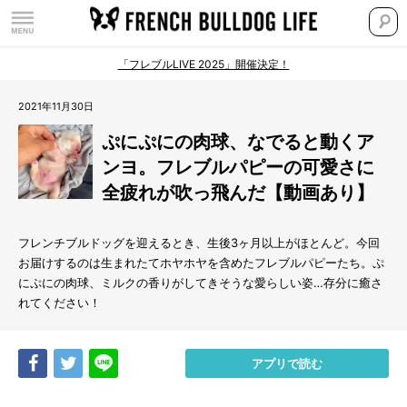
「フレブルLIVE 2025」開催決定！
2021年11月30日
ぷにぷにの肉球、なでると動くア
ンヨ。フレブルパピーの可愛さに
全疲れが吹っ飛んだ【動画あり】
フレンチブルドッグを迎えるとき、生後3ヶ月以上がほとんど。今回
お届けするのは生まれたてホヤホヤを含めたフレブルパピーたち。ぷ
にぷにの肉球、ミルクの香りがしてきそうな愛らしい姿…存分に癒さ
れてください！
Share
Tweet
LINE
アプリで読む