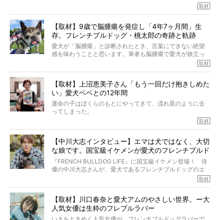
ルを飼っている方が多いと思います。が、ロッチ中岡さん
取材
も、じつは大のフレブルラバーだというのをご存知です
か？ フレブルを飼っていないのにもかかわらず、中岡さ
【取材】9歳で脳腫瘍を発症し「4年7ヶ月間」生
んのインスタグラムを覗くと、たくさんのフレブルアカウ
存。フレンチブルドッグ・桃太郎の奇跡と軌跡
ントがフォローされていて、わが『FRENCH BULLDOG
LIFE』モデルのnicoやトーラスも、その中の一頭。
愛犬が「脳腫瘍」と診断されたとき、言葉にできない絶望
そんな中岡さんに、フレブルの魅力を語っていただきまし
感を味わうことと思います。筆者も脳腫瘍で愛犬が旅立っ
た。そのブヒ愛っぷりは、思ってた以上！ ガチ中のガチ
たひとり。だからこそ、どれほど厄介で困難な病気かを理
取材
でした!?
解をしているつもりです。「発症から1年生存すれば素晴ら
しい」とされるこの病気。
【取材】上沼恵美子さん「もう一回だけ抱きしめた
ところが、フレンチブルドッグの桃太郎は9歳で脳腫瘍を発
い」愛犬ベベとの12年間
症し、なんと4年7ヶ月間も生き抜いたのです。旅立ったと
きの年齢は13歳と11ヶ月、レジェンド級のレジェンドでし
運命の子はぼくらのもとにやってきて、流れ星のように去
た。さらには、治療後3年間は一度も発作が起きなかったと
ってしまった。
いいます。
その悲しみを語ることはなかなかむずかしい。
取材
この事実はフレンチブルドッグだけでなく、脳腫瘍と闘う
けれども、ぼくらはそのことについて考えたいし、泣き出
多くの犬たちに勇気と希望を与えるに違いありません。桃
しそうな飼い主さんを目の前にして、ほんのすこしでも寄
太郎のオーナーである佐藤さんご夫婦に、治療の選択やケ
【中川大志インタビュー】エマは犬ではなく、大切
り添いたいと思う。
アについて詳しくお話しをうかがいました。
な娘です。国宝級イケメンが愛犬のフレンチブルド
その悲しみをいますぐ解消することはできないが、話をき
いて、泣いたり笑ったりするのもいいだろう。
ッグと一緒に登場
『FRENCH BULLDOG LIFE』に国宝級イケメン登場！ 俳
こんな子だった、こんなにいい子だった、ほんとうに愛し
優の中川大志さんが、愛犬であるフレンチブルドッグのエ
ていたと。
マちゃん（2歳の女の子）にメロメロとの情報を聞きつけ、
取材
ぼくらは上沼恵美子さんのご自宅へ伺って、お話をきこう
中川さんを直撃。そのフレブル愛をたっぷり語っていただ
と思った。
きました。他のフレブルオーナーさん同様、濃すぎる親バ
【取材】川口春奈と愛犬アムのやさしい世界。ー大
カエピソードが次から次へと飛び出しました。
人気女優は生粋のフレブルラバー
いまをときめく人気女優が、フレンチブルドッグラバーで