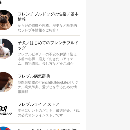
集
フレンチブルドッグの性格／基本
情報
からだの特徴や性格、歴史など基本的
なフレブル情報をご紹介！
子犬／はじめてのフレンチブルド
ッグ
フレブルビギナーの不安を解消！迎え
る前の心得、揃えておきたいアイテ
ム、自宅環境、接し方などをご紹介
フレブル病気辞典
獣医師監修のFrenchBulldogLifeオリジ
ナル病気辞典。愛ブヒを守るための情
報満載
フレブルライフ ストア
本当にいいものだけを、厳選紹介。FBL
の公式オンラインストアです