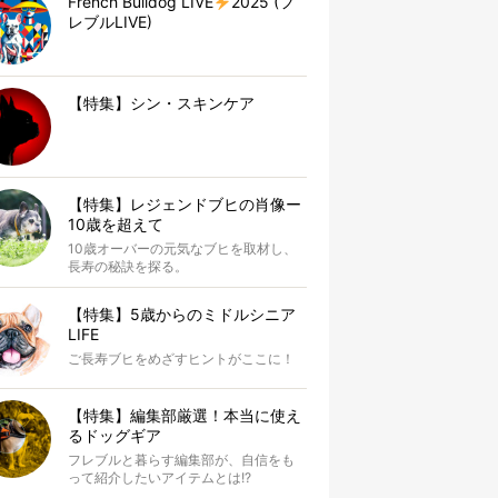
French Bulldog LIVE
2025 (フ
レブルLIVE)
【特集】シン・スキンケア
【特集】レジェンドブヒの肖像ー
10歳を超えて
10歳オーバーの元気なブヒを取材し、
長寿の秘訣を探る。
【特集】5歳からのミドルシニア
LIFE
ご長寿ブヒをめざすヒントがここに！
【特集】編集部厳選！本当に使え
るドッグギア
フレブルと暮らす編集部が、自信をも
って紹介したいアイテムとは!?