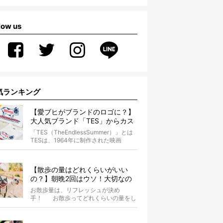
low us
気ランキング
【愛ブヒがブランドのロゴに？】
大人気ブランド「TES」からカス
タムオーダーが誕生！
「TES（TheEndlessSummer）」とは
TESは、1964年に制作された映画
『The...
【散歩の量はどれくらいがいい
の？】朝晩2回はウソ！大切なの
は運動量より「リフレッシュ」〜
お散歩量は、リフレッシュが決め
お散歩にまつわる疑問FAQつき〜
手！ お散歩ってどれくらいの量をし
たらいいのか迷いませんか？ よ...