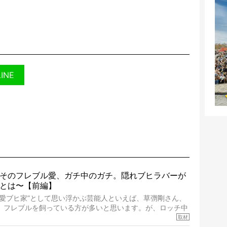
LINE
そのフレブル愛、ガチ中のガチ。隠れブヒラバーが
とは〜【前編】
“愛ブヒ家”として思い浮かぶ芸能人といえば、草彅剛さん、
、フレブルを飼っている方が多いと思います。が、ロッチ中
レブルラバーだというのをご存知ですか？ フレブルを飼っ
取材
ず、中岡さんのインスタグラムを覗くと、たくさんのフレブ