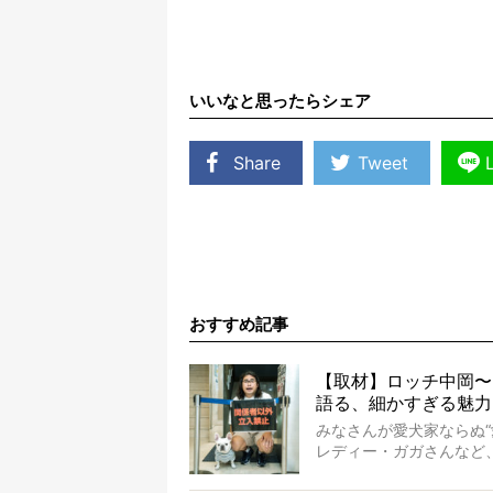
いいなと思ったらシェア
Share
Tweet
おすすめ記事
【取材】ロッチ中岡〜
語る、細かすぎる魅力
みなさんが愛犬家ならぬ
レディー・ガガさんなど
岡さんも、じつは大のフ
ていないのにもかかわら