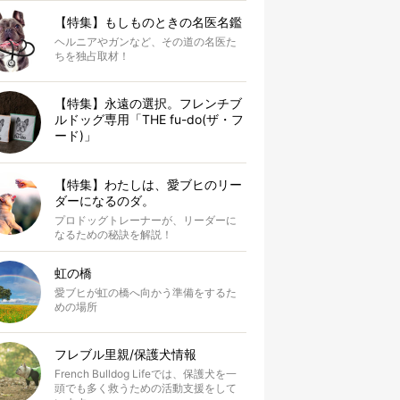
【特集】もしものときの名医名鑑
ヘルニアやガンなど、その道の名医た
ちを独占取材！
【特集】永遠の選択。フレンチブ
ルドッグ専用「THE fu-do(ザ・フ
ード)」
【特集】わたしは、愛ブヒのリー
ダーになるのダ。
プロドッグトレーナーが、リーダーに
なるための秘訣を解説！
虹の橋
愛ブヒが虹の橋へ向かう準備をするた
めの場所
フレブル里親/保護犬情報
French Bulldog Lifeでは、保護犬を一
頭でも多く救うための活動支援をして