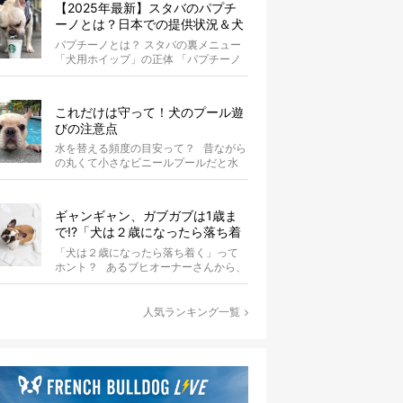
【2025年最新】スタバのパプチ
ーノとは？日本での提供状況＆犬
同伴OK店舗一覧も紹介！
パプチーノとは？ スタバの裏メニュー
「犬用ホイップ」の正体 「パプチーノ
（Puppuccino）」とは、紙コッ...
これだけは守って！犬のプール遊
びの注意点
水を替える頻度の目安って？ 昔ながら
の丸くて小さなビニールプールだと水
替えもさほど手間ではないけ...
ギャンギャン、ガブガブは1歳ま
で!?「犬は２歳になったら落ち着
く」という都市伝説は本当？
「犬は２歳になったら落ち着く」って
ホント？ あるブヒオーナーさんから、
こんな質問がありました。...
人気ランキング一覧