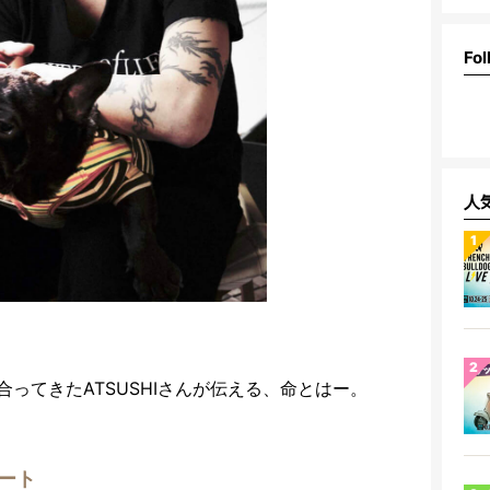
Fol
人
ってきたATSUSHIさんが伝える、命とはー。
ート