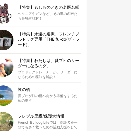
【特集】もしものときの名医名鑑
ヘルニアやガンなど、その道の名医た
ちを独占取材！
【特集】永遠の選択。フレンチブ
ルドッグ専用「THE fu-do(ザ・フ
ード)」
【特集】わたしは、愛ブヒのリー
ダーになるのダ。
プロドッグトレーナーが、リーダーに
なるための秘訣を解説！
虹の橋
愛ブヒが虹の橋へ向かう準備をするた
めの場所
フレブル里親/保護犬情報
French Bulldog Lifeでは、保護犬を一
頭でも多く救うための活動支援をして