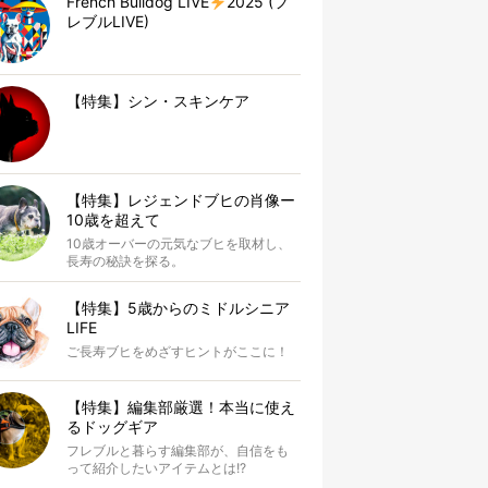
French Bulldog LIVE
2025 (フ
レブルLIVE)
【特集】シン・スキンケア
【特集】レジェンドブヒの肖像ー
10歳を超えて
10歳オーバーの元気なブヒを取材し、
長寿の秘訣を探る。
【特集】5歳からのミドルシニア
LIFE
ご長寿ブヒをめざすヒントがここに！
【特集】編集部厳選！本当に使え
るドッグギア
フレブルと暮らす編集部が、自信をも
って紹介したいアイテムとは!?