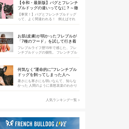
【令和・最新版】パグとフレンチ
ブルドッグの違いってなに？～徹
底解説～
【事実！】パグとフレンチブルドッグ
って、よく間違われる！ 例えばそれ
は、愛ブヒとのお散歩中。 &...
お肌(皮膚)が弱かったフレブルが
「7種のフード」を試して行き着
いた「病院知らず」の実体験
フレブルライフ歴15年で感じた、フレ
ンチブルドッグの個性。 フレンチブル
ドッグと暮らしはじめて15年になる筆
者...
何気なく“運命的に”フレンチブル
ドッグを飼ってしまった人へ
暑さにも寒さにも弱いなんて、知らな
かった 人間のように喜怒哀楽のわかり
やすい表情、ムチムチでコロンとした
愛らし...
人気ランキング一覧