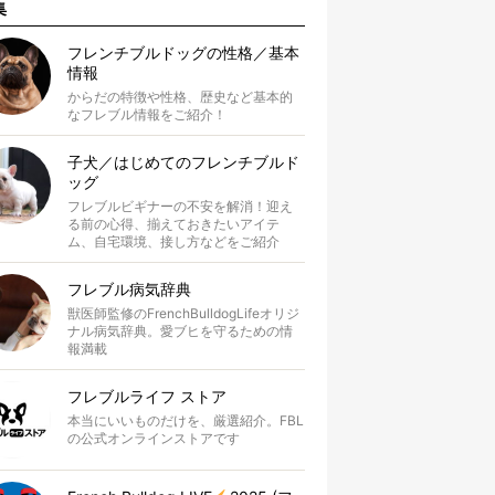
集
フレンチブルドッグの性格／基本
情報
からだの特徴や性格、歴史など基本的
なフレブル情報をご紹介！
子犬／はじめてのフレンチブルド
ッグ
フレブルビギナーの不安を解消！迎え
る前の心得、揃えておきたいアイテ
ム、自宅環境、接し方などをご紹介
フレブル病気辞典
獣医師監修のFrenchBulldogLifeオリジ
ナル病気辞典。愛ブヒを守るための情
報満載
フレブルライフ ストア
本当にいいものだけを、厳選紹介。FBL
の公式オンラインストアです