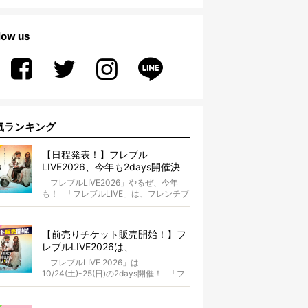
low us
気ランキング
【日程発表！】フレブル
LIVE2026、今年も2days開催決
定！【10/24(土)-25(日)】
「フレブルLIVE2026」やるぜ、今年
も！ 「フレブルLIVE」は、フレンチブ
ルドッグとオーナ...
【前売りチケット販売開始！】フ
レブルLIVE2026は、
10/24(土)-25(日)開催！フレブル
「フレブルLIVE 2026」は
だらけのキャンプ・前夜祭・バス
10/24(土)-25(日)の2days開催！ 「フ
プランも新登場!?
レブルLIV...