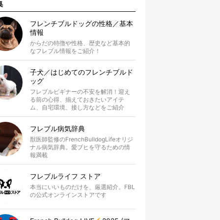
集
フレンチブルドッグの性格／基本
情報
からだの特徴や性格、歴史など基本的
なフレブル情報をご紹介！
子犬／はじめてのフレンチブルド
ッグ
フレブルビギナーの不安を解消！迎え
る前の心得、揃えておきたいアイテ
ム、自宅環境、接し方などをご紹介
フレブル病気辞典
獣医師監修のFrenchBulldogLifeオリジ
ナル病気辞典。愛ブヒを守るための情
報満載
フレブルライフ ストア
本当にいいものだけを、厳選紹介。FBL
の公式オンラインストアです