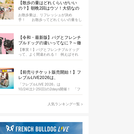
【散歩の量はどれくらいがいい
の？】朝晩2回はウソ！大切なの
は運動量より「リフレッシュ」〜
お散歩量は、リフレッシュが決め
お散歩にまつわる疑問FAQつき〜
手！ お散歩ってどれくらいの量をし
たらいいのか迷いませんか？ よ...
【令和・最新版】パグとフレンチ
ブルドッグの違いってなに？～徹
底解説～
【事実！】パグとフレンチブルドッグ
って、よく間違われる！ 例えばそれ
は、愛ブヒとのお散歩中。 &...
【前売りチケット販売開始！】フ
レブルLIVE2026は、
10/24(土)-25(日)開催！フレブル
「フレブルLIVE 2026」は
だらけのキャンプ・前夜祭・バス
10/24(土)-25(日)の2days開催！ 「フ
プランも新登場!?
レブルLIV...
人気ランキング一覧