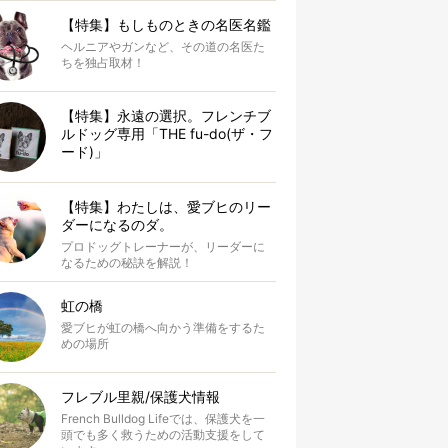
【特集】もしものときの名医名鑑
ヘルニアやガンなど、その道の名医た
ちを独占取材！
【特集】永遠の選択。フレンチブ
ルドッグ専用「THE fu-do(ザ・フ
ード)」
【特集】わたしは、愛ブヒのリー
ダーになるのダ。
プロドッグトレーナーが、リーダーに
なるための秘訣を解説！
虹の橋
愛ブヒが虹の橋へ向かう準備をするた
めの場所
フレブル里親/保護犬情報
French Bulldog Lifeでは、保護犬を一
頭でも多く救うための活動支援をして