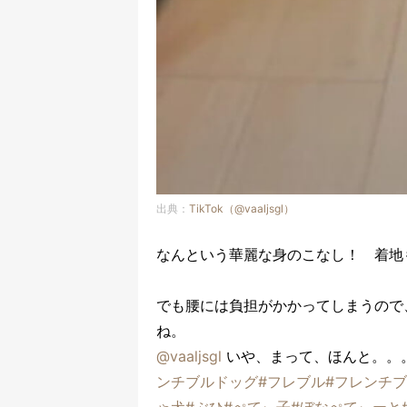
出典：
TikTok（@vaaljsgl）
なんという華麗な身のこなし！ 着地
でも腰には負担がかかってしまうので
ね。
@vaaljsgl
いや、まって、ほんと。。
ンチブルドッグ
#フレブル
#フレンチ
ゃ犬
#ぶひ
#ぺてぃ子
#ぼなぺてぃーと