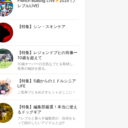
French Bulldog LIVE
2025 (フ
レブルLIVE)
【特集】シン・スキンケア
【特集】レジェンドブヒの肖像ー
10歳を超えて
10歳オーバーの元気なブヒを取材し、
長寿の秘訣を探る。
【特集】5歳からのミドルシニア
LIFE
ご長寿ブヒをめざすヒントがここに！
【特集】編集部厳選！本当に使え
るドッグギア
フレブルと暮らす編集部が、自信をも
って紹介したいアイテムとは!?