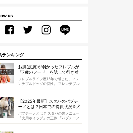
low us
気ランキング
お肌(皮膚)が弱かったフレブルが
「7種のフード」を試して行き着
いた「病院知らず」の実体験
フレブルライフ歴15年で感じた、フレ
ンチブルドッグの個性。 フレンチブル
ドッグと暮らしはじめて15年になる筆
者...
【2025年最新】スタバのパプチ
ーノとは？日本での提供状況＆犬
同伴OK店舗一覧も紹介！
パプチーノとは？ スタバの裏メニュー
「犬用ホイップ」の正体 「パプチーノ
（Puppuccino）」とは、紙コッ...