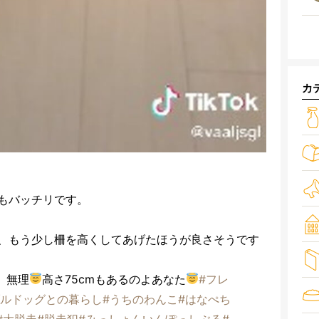
カ
もバッチリです。
、もう少し柵を高くしてあげたほうが良さそうです
。無理
高さ75cmもあるのよあなた
#フレ
ブルドッグとの暮らし
#うちのわんこ
#はなぺち
#大脱走
#脱走犯
#みっしょんいんぽっしぶる
#