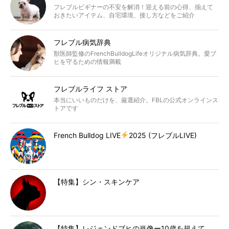
フレブルビギナーの不安を解消！迎える前の心得、揃えて
おきたいアイテム、自宅環境、接し方などをご紹介
フレブル病気辞典
獣医師監修のFrenchBulldogLifeオリジナル病気辞典。愛ブ
ヒを守るための情報満載
フレブルライフ ストア
本当にいいものだけを、厳選紹介。FBLの公式オンラインス
トアです
French Bulldog LIVE
2025 (フレブルLIVE)
【特集】シン・スキンケア
【特集】レジェンドブヒの肖像ー10歳を超えて