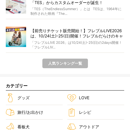
「TES」からカスタムオーダーが誕生！
「TES（TheEndlessSummer）」とは TESは、1964年に
制作された映画『The...
【前売りチケット販売開始！】フレブルLIVE2026
は、10/24(土)-25(日)開催！フレブルだらけのキャ
ンプ・前夜祭・バスプランも新登場!?
「フレブルLIVE 2026」は10/24(土)-25(日)の2days開催！
「フレブルLIV...
人気ランキング一覧
カテゴリー
グッズ
LOVE
旅行/お出かけ
レシピ
看板犬
アウトドア