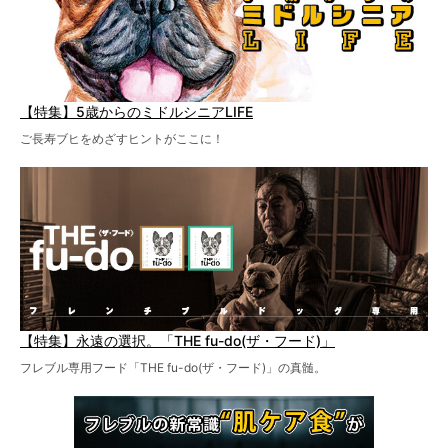
【特集】5歳からのミドルシニアLIFE
ご長寿ブヒをめざすヒントがここに！
【特集】永遠の選択。「THE fu-do(ザ・フード)」
フレブル専用フード「THE fu-do(ザ・フード)」の真髄。