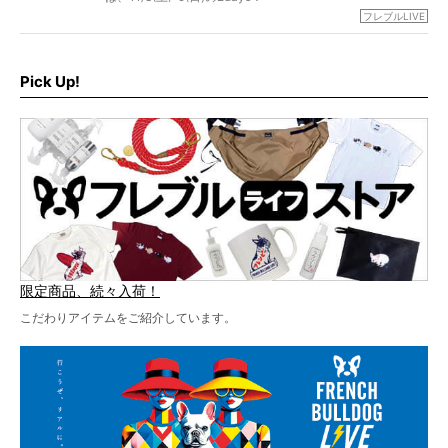
グが一堂に会した「フレブルLIVE2024」の模様を、詳しく
お得な前売りチケット、いよいよ販売スタートです！
フレブルLIVE
お届けです！
さらに今年はビッグニュースが。
なんと、ヒップホップグループ「スチャダラパー」がフレ
最後には2025年の情報もありますので、要チェックでござ
ブルLIVEのテーマソングを制作してくれることになりまし
います！
た！
Pick Up!
テーマソングの情報やお得な前売りチケットの販売情報な
ど、内容盛りだくさんでお送りしていますので、最後まで
お見逃しなく！
限定商品、続々入荷！
こだわりアイテムをご紹介しています。