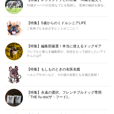
10歳オーバーの元気なブヒを取材し、長寿の秘訣を探る。
【特集】5歳からのミドルシニアLIFE
ご長寿ブヒをめざすヒントがここに！
【特集】編集部厳選！本当に使えるドッグギア
フレブルと暮らす編集部が、自信をもって紹介したいアイ
テムとは!?
【特集】もしものときの名医名鑑
ヘルニアやガンなど、その道の名医たちを独占取材！
【特集】永遠の選択。フレンチブルドッグ専用
「THE fu-do(ザ・フード)」