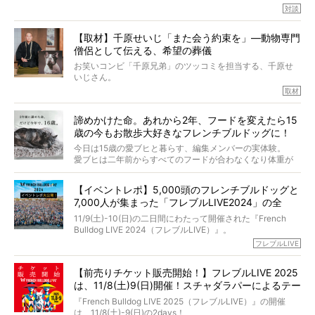
小西がいつくしみながら、切り取らせていただきます。
たくさんあります。
対談
今回は、お盆スペシャル企画。世間が認めるほどの霊視能
【取材】千原せいじ「また会う約束を」―動物専門
力をもつお笑い芸人「シークエンスはやとも」さんに、愛
僧侶として伝える、希望の葬儀
犬の旅立ちや供養についてインタビュー。
インタビュアー兼対談相手は、大の犬好きで心霊分野の知
お笑いコンビ「千原兄弟」のツッコミを担当する、千原せ
識にも長けているPELIさん。
いじさん。
取材
「愛犬が旅立ったあと、ベッドやおもちゃはどうすればい
今年で結成35周年を迎え、芸人としての活躍も目覚ましい
い？」「お骨はどうするべき？」「お花やお線香は喜んで
中、2024年5月に動物専門僧侶になり世間を驚かせまし
くれる？」
諦めかけた命。あれから2年、フードを変えたら15
た。
さらには、霊感がない人でも愛犬が成仏したことを知る方
歳の今もお散歩大好きなフレンチブルドッグに！
僧侶としての名は「靖賢（せいけん）」。
法まで。
当時54歳という年齢にして、なぜ動物専門僧侶という道を
今日は15歳の愛ブヒと暮らす、編集メンバーの実体験。
選んだのか。
愛ブヒは二年前からすべてのフードが合わなくなり体重が
お笑い芸人だからこそ暗くなりすぎない、むしろ心がスッ
また、愛犬の旅立ちとどのように向き合うべきなのか。
激減。検査をしても異常はなく「年齢のせいですね…」と言
と軽くなる。
「動物専門僧侶」という立場で、お話しをうかがいまし
われてしまいました。
永久保存版のスペシャル対談です！
【イベントレポ】5,000頭のフレンチブルドッグと
た。
もう諦めるしかないのかな…そんなとき、我が家に届いたの
7,000人が集まった「フレブルLIVE2024」の全
が「THE fu-do(ザ・フード)」の試食品でした。
貌！
そして「THE fu-do(ザ・フード)」を食べつづけて二年、愛
11/9(土)-10(日)の二日間にわたって開催された『French
ブヒは15歳になり、今も元気にお散歩をしています。
Bulldog LIVE 2024（フレブルLIVE）』。
今回は、二年前の絶望から今までを包み隠さず、時系列で
今年はのべ5,000頭のフレンチブルドッグと7,000人のフレ
フレブルLIVE
お話しさせていただきます。
ブルオーナーが集まりました！
【前売りチケット販売開始！】フレブルLIVE 2025
day1の司会はフレブルラバーのロッチさん。day2の音楽フ
は、11/8(土)9(日)開催！スチャダラパーによるテー
ェスには世代ど真ん中のPUFFYが出演するなど、例年以上
に豪華なラインナップ。
マソング制作も決定
『French Bulldog LIVE 2025（フレブルLIVE）』の開催
北は北海道、南は鹿児島県から。全国のフレンチブルドッ
は、11/8(土)-9(日)の2days！