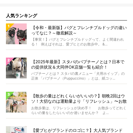
人気ランキング
【令和・最新版】パグとフレンチブルドッグの違い
ってなに？～徹底解説～
【事実！】パグとフレンチブルドッグって、よく間違われ
る！ 例えばそれは、愛ブヒとのお散歩中。 &...
【2025年最新】スタバのパプチーノとは？日本で
の提供状況＆犬同伴OK店舗一覧も紹介！
パプチーノとは？ スタバの裏メニュー「犬用ホイップ」の
正体 「パプチーノ（Puppuccino）」とは、紙コッ...
【散歩の量はどれくらいがいいの？】朝晩2回はウ
ソ！大切なのは運動量より「リフレッシュ」〜お散
歩にまつわる疑問FAQつき〜
お散歩量は、リフレッシュが決め手！ お散歩ってどれく
らいの量をしたらいいのか迷いませんか？ よ...
【愛ブヒがブランドのロゴに？】大人気ブランド