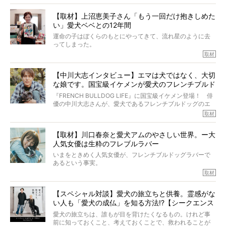
解をしているつもりです。「発症から1年生存すれば素晴ら
しい」とされるこの病気。
【取材】上沼恵美子さん「もう一回だけ抱きしめた
ところが、フレンチブルドッグの桃太郎は9歳で脳腫瘍を発
い」愛犬ベベとの12年間
症し、なんと4年7ヶ月間も生き抜いたのです。旅立ったと
きの年齢は13歳と11ヶ月、レジェンド級のレジェンドでし
運命の子はぼくらのもとにやってきて、流れ星のように去
た。さらには、治療後3年間は一度も発作が起きなかったと
ってしまった。
いいます。
その悲しみを語ることはなかなかむずかしい。
取材
この事実はフレンチブルドッグだけでなく、脳腫瘍と闘う
けれども、ぼくらはそのことについて考えたいし、泣き出
多くの犬たちに勇気と希望を与えるに違いありません。桃
しそうな飼い主さんを目の前にして、ほんのすこしでも寄
太郎のオーナーである佐藤さんご夫婦に、治療の選択やケ
【中川大志インタビュー】エマは犬ではなく、大切
り添いたいと思う。
アについて詳しくお話しをうかがいました。
な娘です。国宝級イケメンが愛犬のフレンチブルド
その悲しみをいますぐ解消することはできないが、話をき
いて、泣いたり笑ったりするのもいいだろう。
ッグと一緒に登場
『FRENCH BULLDOG LIFE』に国宝級イケメン登場！ 俳
こんな子だった、こんなにいい子だった、ほんとうに愛し
優の中川大志さんが、愛犬であるフレンチブルドッグのエ
ていたと。
マちゃん（2歳の女の子）にメロメロとの情報を聞きつけ、
取材
ぼくらは上沼恵美子さんのご自宅へ伺って、お話をきこう
中川さんを直撃。そのフレブル愛をたっぷり語っていただ
と思った。
きました。他のフレブルオーナーさん同様、濃すぎる親バ
【取材】川口春奈と愛犬アムのやさしい世界。ー大
カエピソードが次から次へと飛び出しました。
人気女優は生粋のフレブルラバー
いまをときめく人気女優が、フレンチブルドッグラバーで
あるという事実。
そうです、その人は川口春奈さん。
取材
アムちゃんというパイドの女の子と暮らしています。
話を聞けば聞くほど、そして春奈さんとアムちゃんのやり
【スペシャル対談】愛犬の旅立ちと供養。霊感がな
とりを目の当たりにするほどに、そのフレンチブルドッグ
い人も「愛犬の成仏」を知る方法!?【シークエンス
愛がわたしたちのそれとまったく同じであることに、なん
だかうれしくなってしまったのでした。
はやとも×PELI】
愛犬の旅立ちは、誰もが目を背けたくなるもの。けれど事
春奈さんとアムちゃんのすてきな暮らしを、BUHI編集長の
前に知っておくこと、考えておくことで、救われることが