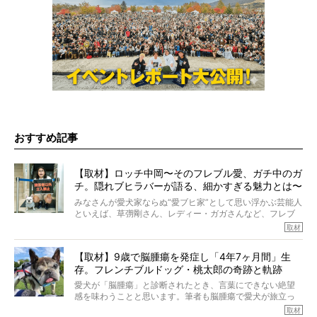
おすすめ記事
【取材】ロッチ中岡〜そのフレブル愛、ガチ中のガ
チ。隠れブヒラバーが語る、細かすぎる魅力とは〜
【前編】
みなさんが愛犬家ならぬ“愛ブヒ家”として思い浮かぶ芸能人
といえば、草彅剛さん、レディー・ガガさんなど、フレブ
ルを飼っている方が多いと思います。が、ロッチ中岡さん
取材
も、じつは大のフレブルラバーだというのをご存知です
か？ フレブルを飼っていないのにもかかわらず、中岡さ
【取材】9歳で脳腫瘍を発症し「4年7ヶ月間」生
んのインスタグラムを覗くと、たくさんのフレブルアカウ
存。フレンチブルドッグ・桃太郎の奇跡と軌跡
ントがフォローされていて、わが『FRENCH BULLDOG
LIFE』モデルのnicoやトーラスも、その中の一頭。
愛犬が「脳腫瘍」と診断されたとき、言葉にできない絶望
そんな中岡さんに、フレブルの魅力を語っていただきまし
感を味わうことと思います。筆者も脳腫瘍で愛犬が旅立っ
た。そのブヒ愛っぷりは、思ってた以上！ ガチ中のガチ
たひとり。だからこそ、どれほど厄介で困難な病気かを理
取材
でした!?