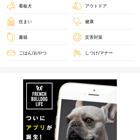
看板犬
アウトドア
住まい
健康
書籍
災害対策
ごはん/おやつ
しつけ/マナー