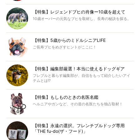
【特集】レジェンドブヒの肖像ー10歳を超えて
10歳オーバーの元気なブヒを取材し、長寿の秘訣を探る。
【特集】5歳からのミドルシニアLIFE
ご長寿ブヒをめざすヒントがここに！
【特集】編集部厳選！本当に使えるドッグギア
フレブルと暮らす編集部が、自信をもって紹介したいアイ
テムとは!?
【特集】もしものときの名医名鑑
ヘルニアやガンなど、その道の名医たちを独占取材！
【特集】永遠の選択。フレンチブルドッグ専用
「THE fu-do(ザ・フード)」