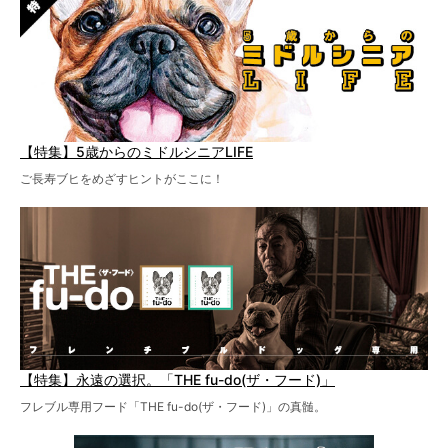
【特集】5歳からのミドルシニアLIFE
ご長寿ブヒをめざすヒントがここに！
【特集】永遠の選択。「THE fu-do(ザ・フード)」
フレブル専用フード「THE fu-do(ザ・フード)」の真髄。