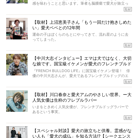
そんな中岡さんに、フレブルの魅力を語っていただきまし
感を味わうことと思います。筆者も脳腫瘍で愛犬が旅立っ
た。そのブヒ愛っぷりは、思ってた以上！ ガチ中のガチ
たひとり。だからこそ、どれほど厄介で困難な病気かを理
取材
でした!?
解をしているつもりです。「発症から1年生存すれば素晴ら
しい」とされるこの病気。
【取材】上沼恵美子さん「もう一回だけ抱きしめた
ところが、フレンチブルドッグの桃太郎は9歳で脳腫瘍を発
い」愛犬ベベとの12年間
症し、なんと4年7ヶ月間も生き抜いたのです。旅立ったと
きの年齢は13歳と11ヶ月、レジェンド級のレジェンドでし
運命の子はぼくらのもとにやってきて、流れ星のように去
た。さらには、治療後3年間は一度も発作が起きなかったと
ってしまった。
いいます。
その悲しみを語ることはなかなかむずかしい。
取材
この事実はフレンチブルドッグだけでなく、脳腫瘍と闘う
けれども、ぼくらはそのことについて考えたいし、泣き出
多くの犬たちに勇気と希望を与えるに違いありません。桃
しそうな飼い主さんを目の前にして、ほんのすこしでも寄
太郎のオーナーである佐藤さんご夫婦に、治療の選択やケ
【中川大志インタビュー】エマは犬ではなく、大切
り添いたいと思う。
アについて詳しくお話しをうかがいました。
な娘です。国宝級イケメンが愛犬のフレンチブルド
その悲しみをいますぐ解消することはできないが、話をき
いて、泣いたり笑ったりするのもいいだろう。
ッグと一緒に登場
『FRENCH BULLDOG LIFE』に国宝級イケメン登場！ 俳
こんな子だった、こんなにいい子だった、ほんとうに愛し
優の中川大志さんが、愛犬であるフレンチブルドッグのエ
ていたと。
マちゃん（2歳の女の子）にメロメロとの情報を聞きつけ、
取材
ぼくらは上沼恵美子さんのご自宅へ伺って、お話をきこう
中川さんを直撃。そのフレブル愛をたっぷり語っていただ
と思った。
きました。他のフレブルオーナーさん同様、濃すぎる親バ
【取材】川口春奈と愛犬アムのやさしい世界。ー大
カエピソードが次から次へと飛び出しました。
人気女優は生粋のフレブルラバー
いまをときめく人気女優が、フレンチブルドッグラバーで
あるという事実。
そうです、その人は川口春奈さん。
取材
アムちゃんというパイドの女の子と暮らしています。
話を聞けば聞くほど、そして春奈さんとアムちゃんのやり
【スペシャル対談】愛犬の旅立ちと供養。霊感がな
とりを目の当たりにするほどに、そのフレンチブルドッグ
い人も「愛犬の成仏」を知る方法!?【シークエンス
愛がわたしたちのそれとまったく同じであることに、なん