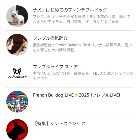
子犬／はじめてのフレンチブルドッグ
フレブルビギナーの不安を解消！迎える前の心得、揃えて
おきたいアイテム、自宅環境、接し方などをご紹介
フレブル病気辞典
獣医師監修のFrenchBulldogLifeオリジナル病気辞典。愛ブ
ヒを守るための情報満載
フレブルライフ ストア
本当にいいものだけを、厳選紹介。FBLの公式オンラインス
トアです
French Bulldog LIVE
2025 (フレブルLIVE)
【特集】シン・スキンケア