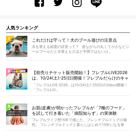
人気ランキング
これだけは守って！犬のプール遊びの注意点
水を替える頻度の目安って？ 昔ながらの丸くて小さなビニ
ールプールだと水替えもさほど手間ではないけ...
【前売りチケット販売開始！】フレブルLIVE2026
は、10/24(土)-25(日)開催！フレブルだらけのキャ
ンプ・前夜祭・バスプランも新登場!?
「フレブルLIVE 2026」は10/24(土)-25(日)の2days開催！
「フレブルLIV...
お肌(皮膚)が弱かったフレブルが「7種のフード」
を試して行き着いた「病院知らず」の実体験
フレブルライフ歴15年で感じた、フレンチブルドッグの個
性。 フレンチブルドッグと暮らしはじめて15年になる筆
者...