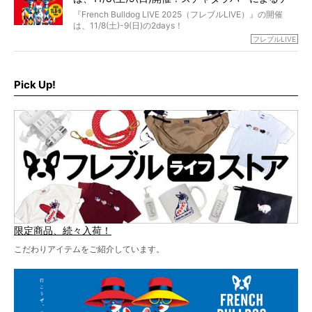
に豪華なラインナップ。
マソング制作も決定
『French Bulldog LIVE 2025（フレブルLIVE）』の開催
北は北海道、南は鹿児島県から。全国のフレンチブルドッ
は、11/8(土)-9(日)の2days！
グが一堂に会した「フレブルLIVE2024」の模様を、詳しく
お得な前売りチケット、いよいよ販売スタートです！
フレブルLIVE
お届けです！
さらに今年はビッグニュースが。
なんと、ヒップホップグループ「スチャダラパー」がフレ
最後には2025年の情報もありますので、要チェックでござ
ブルLIVEのテーマソングを制作してくれることになりまし
います！
た！
Pick Up!
テーマソングの情報やお得な前売りチケットの販売情報な
ど、内容盛りだくさんでお送りしていますので、最後まで
お見逃しなく！
限定商品、続々入荷！
こだわりアイテムをご紹介しています。