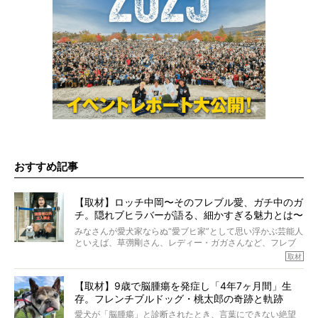
おすすめ記事
【取材】ロッチ中岡〜そのフレブル愛、ガチ中のガ
チ。隠れブヒラバーが語る、細かすぎる魅力とは〜
【前編】
みなさんが愛犬家ならぬ“愛ブヒ家”として思い浮かぶ芸能人
といえば、草彅剛さん、レディー・ガガさんなど、フレブ
ルを飼っている方が多いと思います。が、ロッチ中岡さん
取材
も、じつは大のフレブルラバーだというのをご存知です
か？ フレブルを飼っていないのにもかかわらず、中岡さ
【取材】9歳で脳腫瘍を発症し「4年7ヶ月間」生
んのインスタグラムを覗くと、たくさんのフレブルアカウ
存。フレンチブルドッグ・桃太郎の奇跡と軌跡
ントがフォローされていて、わが『FRENCH BULLDOG
LIFE』モデルのnicoやトーラスも、その中の一頭。
愛犬が「脳腫瘍」と診断されたとき、言葉にできない絶望