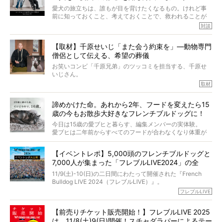
だかうれしくなってしまったのでした。
はやとも×PELI】
愛犬の旅立ちは、誰もが目を背けたくなるもの。けれど事
春奈さんとアムちゃんのすてきな暮らしを、BUHI編集長の
前に知っておくこと、考えておくことで、救われることが
小西がいつくしみながら、切り取らせていただきます。
たくさんあります。
対談
今回は、お盆スペシャル企画。世間が認めるほどの霊視能
【取材】千原せいじ「また会う約束を」―動物専門
力をもつお笑い芸人「シークエンスはやとも」さんに、愛
僧侶として伝える、希望の葬儀
犬の旅立ちや供養についてインタビュー。
インタビュアー兼対談相手は、大の犬好きで心霊分野の知
お笑いコンビ「千原兄弟」のツッコミを担当する、千原せ
識にも長けているPELIさん。
いじさん。
取材
「愛犬が旅立ったあと、ベッドやおもちゃはどうすればい
今年で結成35周年を迎え、芸人としての活躍も目覚ましい
い？」「お骨はどうするべき？」「お花やお線香は喜んで
中、2024年5月に動物専門僧侶になり世間を驚かせまし
くれる？」
諦めかけた命。あれから2年、フードを変えたら15
た。
さらには、霊感がない人でも愛犬が成仏したことを知る方
歳の今もお散歩大好きなフレンチブルドッグに！
僧侶としての名は「靖賢（せいけん）」。
法まで。
当時54歳という年齢にして、なぜ動物専門僧侶という道を
今日は15歳の愛ブヒと暮らす、編集メンバーの実体験。
選んだのか。
愛ブヒは二年前からすべてのフードが合わなくなり体重が
お笑い芸人だからこそ暗くなりすぎない、むしろ心がスッ
また、愛犬の旅立ちとどのように向き合うべきなのか。
激減。検査をしても異常はなく「年齢のせいですね…」と言
と軽くなる。
「動物専門僧侶」という立場で、お話しをうかがいまし
われてしまいました。
永久保存版のスペシャル対談です！
【イベントレポ】5,000頭のフレンチブルドッグと
た。
もう諦めるしかないのかな…そんなとき、我が家に届いたの
7,000人が集まった「フレブルLIVE2024」の全
が「THE fu-do(ザ・フード)」の試食品でした。
貌！
そして「THE fu-do(ザ・フード)」を食べつづけて二年、愛
11/9(土)-10(日)の二日間にわたって開催された『French
ブヒは15歳になり、今も元気にお散歩をしています。
Bulldog LIVE 2024（フレブルLIVE）』。
今回は、二年前の絶望から今までを包み隠さず、時系列で
今年はのべ5,000頭のフレンチブルドッグと7,000人のフレ
フレブルLIVE
お話しさせていただきます。
ブルオーナーが集まりました！
【前売りチケット販売開始！】フレブルLIVE 2025
day1の司会はフレブルラバーのロッチさん。day2の音楽フ
は、11/8(土)9(日)開催！スチャダラパーによるテー
ェスには世代ど真ん中のPUFFYが出演するなど、例年以上