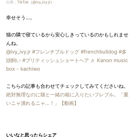
出典：
TikTok（@ivy_ivy.jr）
幸せそう…。
猫の隣で寝ているから安心しきっているのかもしれませ
んね。
@ivy_ivy.jr
#フレンチブルドッグ
#frenchbulldog
#多
頭飼い
#ブリティッシュショートヘア
♬ Kanon music
box - kachiwo
こちらの記事も合わせてチェックしてみてくださいね。
絶対無理なのに猫と一緒の箱に入りたいフレブル。「重
いニャ潰れるニャ…！」【動画】
いいなと思ったらシェア