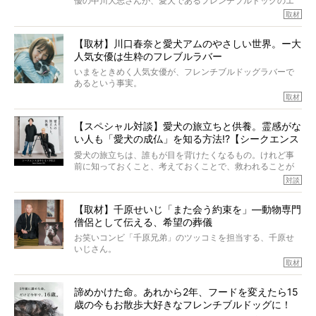
優の中川大志さんが、愛犬であるフレンチブルドッグのエ
ていたと。
マちゃん（2歳の女の子）にメロメロとの情報を聞きつけ、
取材
ぼくらは上沼恵美子さんのご自宅へ伺って、お話をきこう
中川さんを直撃。そのフレブル愛をたっぷり語っていただ
と思った。
きました。他のフレブルオーナーさん同様、濃すぎる親バ
【取材】川口春奈と愛犬アムのやさしい世界。ー大
カエピソードが次から次へと飛び出しました。
人気女優は生粋のフレブルラバー
いまをときめく人気女優が、フレンチブルドッグラバーで
あるという事実。
そうです、その人は川口春奈さん。
取材
アムちゃんというパイドの女の子と暮らしています。
話を聞けば聞くほど、そして春奈さんとアムちゃんのやり
【スペシャル対談】愛犬の旅立ちと供養。霊感がな
とりを目の当たりにするほどに、そのフレンチブルドッグ
い人も「愛犬の成仏」を知る方法!?【シークエンス
愛がわたしたちのそれとまったく同じであることに、なん
だかうれしくなってしまったのでした。
はやとも×PELI】
愛犬の旅立ちは、誰もが目を背けたくなるもの。けれど事
春奈さんとアムちゃんのすてきな暮らしを、BUHI編集長の
前に知っておくこと、考えておくことで、救われることが
小西がいつくしみながら、切り取らせていただきます。
たくさんあります。
対談
今回は、お盆スペシャル企画。世間が認めるほどの霊視能
【取材】千原せいじ「また会う約束を」―動物専門
力をもつお笑い芸人「シークエンスはやとも」さんに、愛
僧侶として伝える、希望の葬儀
犬の旅立ちや供養についてインタビュー。
インタビュアー兼対談相手は、大の犬好きで心霊分野の知
お笑いコンビ「千原兄弟」のツッコミを担当する、千原せ
識にも長けているPELIさん。
いじさん。
取材
「愛犬が旅立ったあと、ベッドやおもちゃはどうすればい
今年で結成35周年を迎え、芸人としての活躍も目覚ましい
い？」「お骨はどうするべき？」「お花やお線香は喜んで
中、2024年5月に動物専門僧侶になり世間を驚かせまし
くれる？」
諦めかけた命。あれから2年、フードを変えたら15
た。
さらには、霊感がない人でも愛犬が成仏したことを知る方
歳の今もお散歩大好きなフレンチブルドッグに！
僧侶としての名は「靖賢（せいけん）」。
法まで。