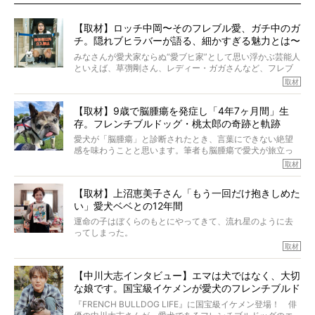
【取材】ロッチ中岡〜そのフレブル愛、ガチ中のガ
チ。隠れブヒラバーが語る、細かすぎる魅力とは〜
【前編】
みなさんが愛犬家ならぬ“愛ブヒ家”として思い浮かぶ芸能人
といえば、草彅剛さん、レディー・ガガさんなど、フレブ
ルを飼っている方が多いと思います。が、ロッチ中岡さん
取材
も、じつは大のフレブルラバーだというのをご存知です
か？ フレブルを飼っていないのにもかかわらず、中岡さ
【取材】9歳で脳腫瘍を発症し「4年7ヶ月間」生
んのインスタグラムを覗くと、たくさんのフレブルアカウ
存。フレンチブルドッグ・桃太郎の奇跡と軌跡
ントがフォローされていて、わが『FRENCH BULLDOG
LIFE』モデルのnicoやトーラスも、その中の一頭。
愛犬が「脳腫瘍」と診断されたとき、言葉にできない絶望
そんな中岡さんに、フレブルの魅力を語っていただきまし
感を味わうことと思います。筆者も脳腫瘍で愛犬が旅立っ
た。そのブヒ愛っぷりは、思ってた以上！ ガチ中のガチ
たひとり。だからこそ、どれほど厄介で困難な病気かを理
取材
でした!?
解をしているつもりです。「発症から1年生存すれば素晴ら
しい」とされるこの病気。
【取材】上沼恵美子さん「もう一回だけ抱きしめた
ところが、フレンチブルドッグの桃太郎は9歳で脳腫瘍を発
い」愛犬ベベとの12年間
症し、なんと4年7ヶ月間も生き抜いたのです。旅立ったと
きの年齢は13歳と11ヶ月、レジェンド級のレジェンドでし
運命の子はぼくらのもとにやってきて、流れ星のように去
た。さらには、治療後3年間は一度も発作が起きなかったと
ってしまった。
いいます。
その悲しみを語ることはなかなかむずかしい。
取材
この事実はフレンチブルドッグだけでなく、脳腫瘍と闘う
けれども、ぼくらはそのことについて考えたいし、泣き出
多くの犬たちに勇気と希望を与えるに違いありません。桃
しそうな飼い主さんを目の前にして、ほんのすこしでも寄
太郎のオーナーである佐藤さんご夫婦に、治療の選択やケ
【中川大志インタビュー】エマは犬ではなく、大切
り添いたいと思う。
アについて詳しくお話しをうかがいました。
な娘です。国宝級イケメンが愛犬のフレンチブルド
その悲しみをいますぐ解消することはできないが、話をき
いて、泣いたり笑ったりするのもいいだろう。
ッグと一緒に登場
『FRENCH BULLDOG LIFE』に国宝級イケメン登場！ 俳
こんな子だった、こんなにいい子だった、ほんとうに愛し