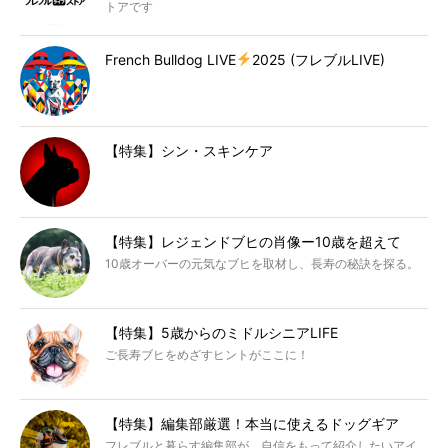
トアです
French Bulldog LIVE
2025 (フレブルLIVE)
【特集】シン・スキンケア
【特集】レジェンドブヒの肖像ー10歳を超えて
10歳オーバーの元気なブヒを取材し、長寿の秘訣を探る。
【特集】5歳からのミドルシニアLIFE
ご長寿ブヒをめざすヒントがここに！
【特集】編集部厳選！本当に使えるドッグギア
フレブルと暮らす編集部が、自信をもって紹介したいアイ