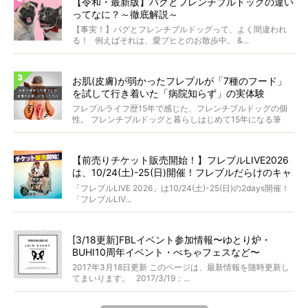
【令和・最新版】パグとフレンチブルドッグの違い
ってなに？～徹底解説～
【事実！】パグとフレンチブルドッグって、よく間違われ
る！ 例えばそれは、愛ブヒとのお散歩中。 &...
お肌(皮膚)が弱かったフレブルが「7種のフード」
を試して行き着いた「病院知らず」の実体験
フレブルライフ歴15年で感じた、フレンチブルドッグの個
性。 フレンチブルドッグと暮らしはじめて15年になる筆
者...
【前売りチケット販売開始！】フレブルLIVE2026
は、10/24(土)-25(日)開催！フレブルだらけのキャ
ンプ・前夜祭・バスプランも新登場!?
「フレブルLIVE 2026」は10/24(土)-25(日)の2days開催！
「フレブルLIV...
[3/18更新]FBLイベント参加情報〜ゆとり炉・
BUHI10周年イベント・ぺちゃフェスなど〜
2017年3月18日更新 このページは、最新情報を随時更新し
てまいります。 2017/3/19：...