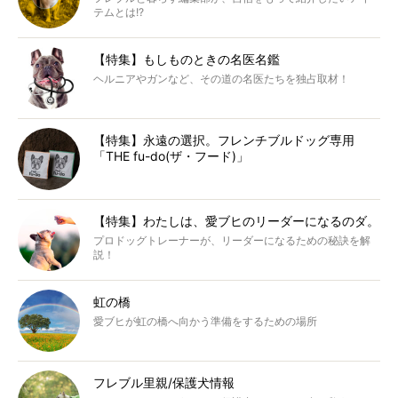
テムとは!?
【特集】もしものときの名医名鑑
ヘルニアやガンなど、その道の名医たちを独占取材！
【特集】永遠の選択。フレンチブルドッグ専用
「THE fu-do(ザ・フード)」
【特集】わたしは、愛ブヒのリーダーになるのダ。
プロドッグトレーナーが、リーダーになるための秘訣を解
説！
虹の橋
愛ブヒが虹の橋へ向かう準備をするための場所
フレブル里親/保護犬情報