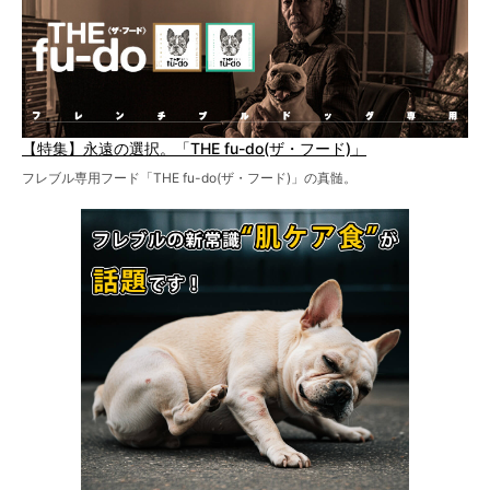
【特集】永遠の選択。「THE fu-do(ザ・フード)」
フレブル専用フード「THE fu-do(ザ・フード)」の真髄。