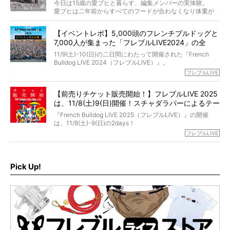
当時54歳という年齢にして、なぜ動物専門僧侶という道を
今日は15歳の愛ブヒと暮らす、編集メンバーの実体験。
選んだのか。
愛ブヒは二年前からすべてのフードが合わなくなり体重が
お笑い芸人だからこそ暗くなりすぎない、むしろ心がスッ
また、愛犬の旅立ちとどのように向き合うべきなのか。
激減。検査をしても異常はなく「年齢のせいですね…」と言
と軽くなる。
「動物専門僧侶」という立場で、お話しをうかがいまし
われてしまいました。
永久保存版のスペシャル対談です！
【イベントレポ】5,000頭のフレンチブルドッグと
た。
もう諦めるしかないのかな…そんなとき、我が家に届いたの
7,000人が集まった「フレブルLIVE2024」の全
が「THE fu-do(ザ・フード)」の試食品でした。
貌！
そして「THE fu-do(ザ・フード)」を食べつづけて二年、愛
11/9(土)-10(日)の二日間にわたって開催された『French
ブヒは15歳になり、今も元気にお散歩をしています。
Bulldog LIVE 2024（フレブルLIVE）』。
今回は、二年前の絶望から今までを包み隠さず、時系列で
今年はのべ5,000頭のフレンチブルドッグと7,000人のフレ
フレブルLIVE
お話しさせていただきます。
ブルオーナーが集まりました！
【前売りチケット販売開始！】フレブルLIVE 2025
day1の司会はフレブルラバーのロッチさん。day2の音楽フ
は、11/8(土)9(日)開催！スチャダラパーによるテー
ェスには世代ど真ん中のPUFFYが出演するなど、例年以上
に豪華なラインナップ。
マソング制作も決定
『French Bulldog LIVE 2025（フレブルLIVE）』の開催
北は北海道、南は鹿児島県から。全国のフレンチブルドッ
は、11/8(土)-9(日)の2days！
グが一堂に会した「フレブルLIVE2024」の模様を、詳しく
お得な前売りチケット、いよいよ販売スタートです！
フレブルLIVE
お届けです！
さらに今年はビッグニュースが。
なんと、ヒップホップグループ「スチャダラパー」がフレ
最後には2025年の情報もありますので、要チェックでござ
ブルLIVEのテーマソングを制作してくれることになりまし
います！
た！
Pick Up!
テーマソングの情報やお得な前売りチケットの販売情報な
ど、内容盛りだくさんでお送りしていますので、最後まで
お見逃しなく！