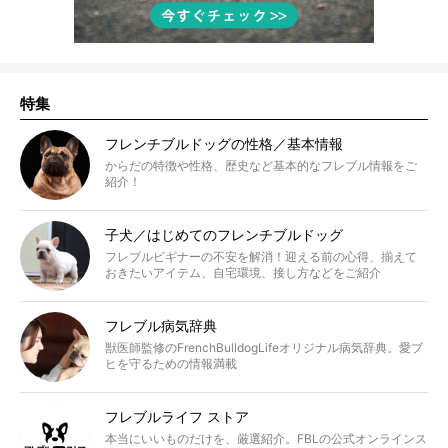
特集
フレンチブルドッグの性格／基本情報
からだの特徴や性格、歴史など基本的なフレブル情報をご
紹介！
子犬／はじめてのフレンチブルドッグ
フレブルビギナーの不安を解消！迎える前の心得、揃えて
おきたいアイテム、自宅環境、接し方などをご紹介
フレブル病気辞典
獣医師監修のFrenchBulldogLifeオリジナル病気辞典。愛ブ
ヒを守るための情報満載
フレブルライフ ストア
本当にいいものだけを、厳選紹介。FBLの公式オンラインス