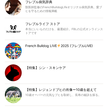
フレブル病気辞典
獣医師監修のFrenchBulldogLifeオリジナル病気辞典。愛ブ
ヒを守るための情報満載
フレブルライフ ストア
本当にいいものだけを、厳選紹介。FBLの公式オンラインス
トアです
French Bulldog LIVE
2025 (フレブルLIVE)
【特集】シン・スキンケア
【特集】レジェンドブヒの肖像ー10歳を超えて
10歳オーバーの元気なブヒを取材し、長寿の秘訣を探る。