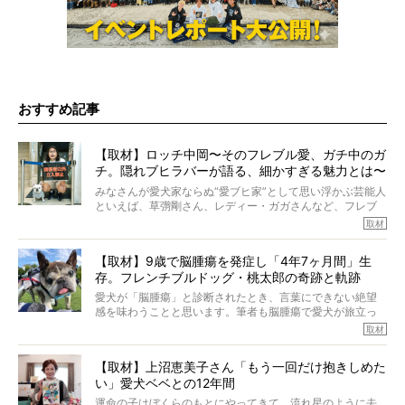
おすすめ記事
【取材】ロッチ中岡〜そのフレブル愛、ガチ中のガ
チ。隠れブヒラバーが語る、細かすぎる魅力とは〜
【前編】
みなさんが愛犬家ならぬ“愛ブヒ家”として思い浮かぶ芸能人
といえば、草彅剛さん、レディー・ガガさんなど、フレブ
ルを飼っている方が多いと思います。が、ロッチ中岡さん
取材
も、じつは大のフレブルラバーだというのをご存知です
か？ フレブルを飼っていないのにもかかわらず、中岡さ
【取材】9歳で脳腫瘍を発症し「4年7ヶ月間」生
んのインスタグラムを覗くと、たくさんのフレブルアカウ
存。フレンチブルドッグ・桃太郎の奇跡と軌跡
ントがフォローされていて、わが『FRENCH BULLDOG
LIFE』モデルのnicoやトーラスも、その中の一頭。
愛犬が「脳腫瘍」と診断されたとき、言葉にできない絶望
そんな中岡さんに、フレブルの魅力を語っていただきまし
感を味わうことと思います。筆者も脳腫瘍で愛犬が旅立っ
た。そのブヒ愛っぷりは、思ってた以上！ ガチ中のガチ
たひとり。だからこそ、どれほど厄介で困難な病気かを理
取材
でした!?
解をしているつもりです。「発症から1年生存すれば素晴ら
しい」とされるこの病気。
【取材】上沼恵美子さん「もう一回だけ抱きしめた
ところが、フレンチブルドッグの桃太郎は9歳で脳腫瘍を発
い」愛犬ベベとの12年間
症し、なんと4年7ヶ月間も生き抜いたのです。旅立ったと
きの年齢は13歳と11ヶ月、レジェンド級のレジェンドでし
運命の子はぼくらのもとにやってきて、流れ星のように去