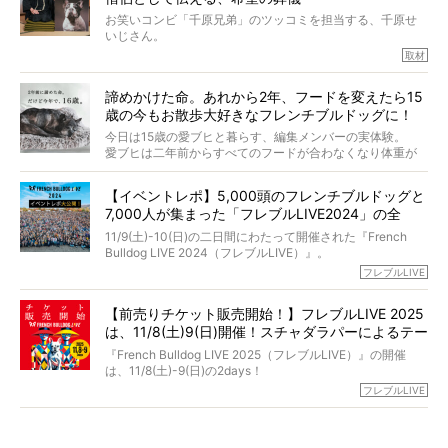
インタビュアー兼対談相手は、大の犬好きで心霊分野の知
お笑いコンビ「千原兄弟」のツッコミを担当する、千原せ
識にも長けているPELIさん。
いじさん。
取材
「愛犬が旅立ったあと、ベッドやおもちゃはどうすればい
今年で結成35周年を迎え、芸人としての活躍も目覚ましい
い？」「お骨はどうするべき？」「お花やお線香は喜んで
中、2024年5月に動物専門僧侶になり世間を驚かせまし
くれる？」
諦めかけた命。あれから2年、フードを変えたら15
た。
さらには、霊感がない人でも愛犬が成仏したことを知る方
歳の今もお散歩大好きなフレンチブルドッグに！
僧侶としての名は「靖賢（せいけん）」。
法まで。
当時54歳という年齢にして、なぜ動物専門僧侶という道を
今日は15歳の愛ブヒと暮らす、編集メンバーの実体験。
選んだのか。
愛ブヒは二年前からすべてのフードが合わなくなり体重が
お笑い芸人だからこそ暗くなりすぎない、むしろ心がスッ
また、愛犬の旅立ちとどのように向き合うべきなのか。
激減。検査をしても異常はなく「年齢のせいですね…」と言
と軽くなる。
「動物専門僧侶」という立場で、お話しをうかがいまし
われてしまいました。
永久保存版のスペシャル対談です！
【イベントレポ】5,000頭のフレンチブルドッグと
た。
もう諦めるしかないのかな…そんなとき、我が家に届いたの
7,000人が集まった「フレブルLIVE2024」の全
が「THE fu-do(ザ・フード)」の試食品でした。
貌！
そして「THE fu-do(ザ・フード)」を食べつづけて二年、愛
11/9(土)-10(日)の二日間にわたって開催された『French
ブヒは15歳になり、今も元気にお散歩をしています。
Bulldog LIVE 2024（フレブルLIVE）』。
今回は、二年前の絶望から今までを包み隠さず、時系列で
今年はのべ5,000頭のフレンチブルドッグと7,000人のフレ
フレブルLIVE
お話しさせていただきます。
ブルオーナーが集まりました！
【前売りチケット販売開始！】フレブルLIVE 2025
day1の司会はフレブルラバーのロッチさん。day2の音楽フ
は、11/8(土)9(日)開催！スチャダラパーによるテー
ェスには世代ど真ん中のPUFFYが出演するなど、例年以上
に豪華なラインナップ。
マソング制作も決定
『French Bulldog LIVE 2025（フレブルLIVE）』の開催
北は北海道、南は鹿児島県から。全国のフレンチブルドッ
は、11/8(土)-9(日)の2days！
グが一堂に会した「フレブルLIVE2024」の模様を、詳しく
お得な前売りチケット、いよいよ販売スタートです！
フレブルLIVE
お届けです！
さらに今年はビッグニュースが。
なんと、ヒップホップグループ「スチャダラパー」がフレ
最後には2025年の情報もありますので、要チェックでござ
ブルLIVEのテーマソングを制作してくれることになりまし
います！