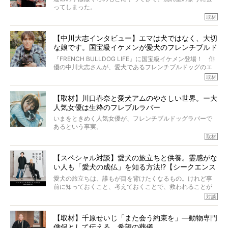
た。さらには、治療後3年間は一度も発作が起きなかったと
ってしまった。
いいます。
その悲しみを語ることはなかなかむずかしい。
取材
この事実はフレンチブルドッグだけでなく、脳腫瘍と闘う
けれども、ぼくらはそのことについて考えたいし、泣き出
多くの犬たちに勇気と希望を与えるに違いありません。桃
しそうな飼い主さんを目の前にして、ほんのすこしでも寄
太郎のオーナーである佐藤さんご夫婦に、治療の選択やケ
【中川大志インタビュー】エマは犬ではなく、大切
り添いたいと思う。
アについて詳しくお話しをうかがいました。
な娘です。国宝級イケメンが愛犬のフレンチブルド
その悲しみをいますぐ解消することはできないが、話をき
いて、泣いたり笑ったりするのもいいだろう。
ッグと一緒に登場
『FRENCH BULLDOG LIFE』に国宝級イケメン登場！ 俳
こんな子だった、こんなにいい子だった、ほんとうに愛し
優の中川大志さんが、愛犬であるフレンチブルドッグのエ
ていたと。
マちゃん（2歳の女の子）にメロメロとの情報を聞きつけ、
取材
ぼくらは上沼恵美子さんのご自宅へ伺って、お話をきこう
中川さんを直撃。そのフレブル愛をたっぷり語っていただ
と思った。
きました。他のフレブルオーナーさん同様、濃すぎる親バ
【取材】川口春奈と愛犬アムのやさしい世界。ー大
カエピソードが次から次へと飛び出しました。
人気女優は生粋のフレブルラバー
いまをときめく人気女優が、フレンチブルドッグラバーで
あるという事実。
そうです、その人は川口春奈さん。
取材
アムちゃんというパイドの女の子と暮らしています。
話を聞けば聞くほど、そして春奈さんとアムちゃんのやり
【スペシャル対談】愛犬の旅立ちと供養。霊感がな
とりを目の当たりにするほどに、そのフレンチブルドッグ
い人も「愛犬の成仏」を知る方法!?【シークエンス
愛がわたしたちのそれとまったく同じであることに、なん
だかうれしくなってしまったのでした。
はやとも×PELI】
愛犬の旅立ちは、誰もが目を背けたくなるもの。けれど事
春奈さんとアムちゃんのすてきな暮らしを、BUHI編集長の
前に知っておくこと、考えておくことで、救われることが
小西がいつくしみながら、切り取らせていただきます。
たくさんあります。
対談
今回は、お盆スペシャル企画。世間が認めるほどの霊視能
【取材】千原せいじ「また会う約束を」―動物専門
力をもつお笑い芸人「シークエンスはやとも」さんに、愛
僧侶として伝える、希望の葬儀
犬の旅立ちや供養についてインタビュー。