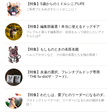
【特集】5歳からのミドルシニアLIFE
ご長寿ブヒをめざすヒントがここに！
【特集】編集部厳選！本当に使えるドッグギア
フレブルと暮らす編集部が、自信をもって紹介したいアイ
テムとは!?
【特集】もしものときの名医名鑑
ヘルニアやガンなど、その道の名医たちを独占取材！
【特集】永遠の選択。フレンチブルドッグ専用
「THE fu-do(ザ・フード)」
【特集】わたしは、愛ブヒのリーダーになるのダ。
プロドッグトレーナーが、リーダーになるための秘訣を解
説！