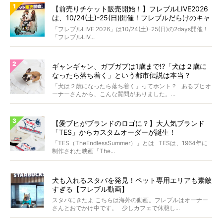
【前売りチケット販売開始！】フレブルLIVE2026
は、10/24(土)-25(日)開催！フレブルだらけのキャ
ンプ・前夜祭・バスプランも新登場!?
「フレブルLIVE 2026」は10/24(土)-25(日)の2days開催！
「フレブルLIV...
ギャンギャン、ガブガブは1歳まで!?「犬は２歳に
なったら落ち着く」という都市伝説は本当？
「犬は２歳になったら落ち着く」ってホント？ あるブヒオ
ーナーさんから、こんな質問がありました。...
【愛ブヒがブランドのロゴに？】大人気ブランド
「TES」からカスタムオーダーが誕生！
「TES（TheEndlessSummer）」とは TESは、1964年に
制作された映画『The...
犬も入れるスタバを発見！ペット専用エリアも素敵
すぎる【フレブル動画】
スタバにきたよ こちらは海外の動画。フレブルはオーナー
さんとおでかけ中です。 少しカフェで休憩し...