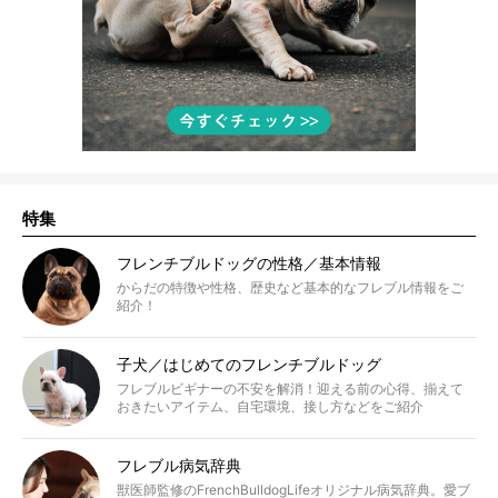
特集
フレンチブルドッグの性格／基本情報
からだの特徴や性格、歴史など基本的なフレブル情報をご
紹介！
子犬／はじめてのフレンチブルドッグ
フレブルビギナーの不安を解消！迎える前の心得、揃えて
おきたいアイテム、自宅環境、接し方などをご紹介
フレブル病気辞典
獣医師監修のFrenchBulldogLifeオリジナル病気辞典。愛ブ