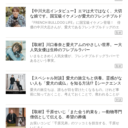
この事実はフレンチブルドッグだけでなく、脳腫瘍と闘う
けれども、ぼくらはそのことについて考えたいし、泣き出
多くの犬たちに勇気と希望を与えるに違いありません。桃
しそうな飼い主さんを目の前にして、ほんのすこしでも寄
太郎のオーナーである佐藤さんご夫婦に、治療の選択やケ
【中川大志インタビュー】エマは犬ではなく、大切
り添いたいと思う。
アについて詳しくお話しをうかがいました。
な娘です。国宝級イケメンが愛犬のフレンチブルド
その悲しみをいますぐ解消することはできないが、話をき
いて、泣いたり笑ったりするのもいいだろう。
ッグと一緒に登場
『FRENCH BULLDOG LIFE』に国宝級イケメン登場！ 俳
こんな子だった、こんなにいい子だった、ほんとうに愛し
優の中川大志さんが、愛犬であるフレンチブルドッグのエ
ていたと。
マちゃん（2歳の女の子）にメロメロとの情報を聞きつけ、
取材
ぼくらは上沼恵美子さんのご自宅へ伺って、お話をきこう
中川さんを直撃。そのフレブル愛をたっぷり語っていただ
と思った。
きました。他のフレブルオーナーさん同様、濃すぎる親バ
【取材】川口春奈と愛犬アムのやさしい世界。ー大
カエピソードが次から次へと飛び出しました。
人気女優は生粋のフレブルラバー
いまをときめく人気女優が、フレンチブルドッグラバーで
あるという事実。
そうです、その人は川口春奈さん。
取材
アムちゃんというパイドの女の子と暮らしています。
話を聞けば聞くほど、そして春奈さんとアムちゃんのやり
【スペシャル対談】愛犬の旅立ちと供養。霊感がな
とりを目の当たりにするほどに、そのフレンチブルドッグ
い人も「愛犬の成仏」を知る方法!?【シークエンス
愛がわたしたちのそれとまったく同じであることに、なん
だかうれしくなってしまったのでした。
はやとも×PELI】
愛犬の旅立ちは、誰もが目を背けたくなるもの。けれど事
春奈さんとアムちゃんのすてきな暮らしを、BUHI編集長の
前に知っておくこと、考えておくことで、救われることが
小西がいつくしみながら、切り取らせていただきます。
たくさんあります。
対談
今回は、お盆スペシャル企画。世間が認めるほどの霊視能
【取材】千原せいじ「また会う約束を」―動物専門
力をもつお笑い芸人「シークエンスはやとも」さんに、愛
僧侶として伝える、希望の葬儀
犬の旅立ちや供養についてインタビュー。
インタビュアー兼対談相手は、大の犬好きで心霊分野の知
お笑いコンビ「千原兄弟」のツッコミを担当する、千原せ
識にも長けているPELIさん。
いじさん。