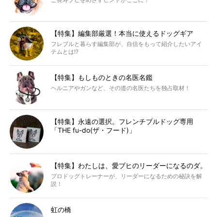
【特集】編集部厳選！本当に使えるドッグギア
フレブルと暮らす編集部が、自信をもって紹介したいアイ
テムとは!?
【特集】もしものときの名医名鑑
ヘルニアやガンなど、その道の名医たちを独占取材！
【特集】永遠の選択。フレンチブルドッグ専用
「THE fu-do(ザ・フード)」
【特集】わたしは、愛ブヒのリーダーになるのダ。
プロドッグトレーナーが、リーダーになるための秘訣を解
説！
虹の橋