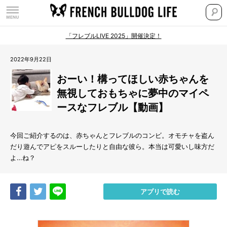
「フレブルLIVE 2025」開催決定！
2022年9月22日
おーい！構ってほしい赤ちゃんを
無視しておもちゃに夢中のマイペ
ースなフレブル【動画】
今回ご紹介するのは、赤ちゃんとフレブルのコンビ。オモチャを盗ん
だり遊んでアピをスルーしたりと自由な彼ら。本当は可愛いし味方だ
よ…ね？
Share
Tweet
LINE
アプリで読む