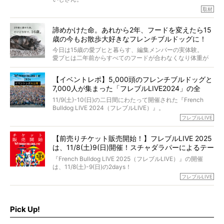
取材
「愛犬が旅立ったあと、ベッドやおもちゃはどうすればい
今年で結成35周年を迎え、芸人としての活躍も目覚ましい
い？」「お骨はどうするべき？」「お花やお線香は喜んで
中、2024年5月に動物専門僧侶になり世間を驚かせまし
くれる？」
諦めかけた命。あれから2年、フードを変えたら15
た。
さらには、霊感がない人でも愛犬が成仏したことを知る方
歳の今もお散歩大好きなフレンチブルドッグに！
僧侶としての名は「靖賢（せいけん）」。
法まで。
当時54歳という年齢にして、なぜ動物専門僧侶という道を
今日は15歳の愛ブヒと暮らす、編集メンバーの実体験。
選んだのか。
愛ブヒは二年前からすべてのフードが合わなくなり体重が
お笑い芸人だからこそ暗くなりすぎない、むしろ心がスッ
また、愛犬の旅立ちとどのように向き合うべきなのか。
激減。検査をしても異常はなく「年齢のせいですね…」と言
と軽くなる。
「動物専門僧侶」という立場で、お話しをうかがいまし
われてしまいました。
永久保存版のスペシャル対談です！
【イベントレポ】5,000頭のフレンチブルドッグと
た。
もう諦めるしかないのかな…そんなとき、我が家に届いたの
7,000人が集まった「フレブルLIVE2024」の全
が「THE fu-do(ザ・フード)」の試食品でした。
貌！
そして「THE fu-do(ザ・フード)」を食べつづけて二年、愛
11/9(土)-10(日)の二日間にわたって開催された『French
ブヒは15歳になり、今も元気にお散歩をしています。
Bulldog LIVE 2024（フレブルLIVE）』。
今回は、二年前の絶望から今までを包み隠さず、時系列で
今年はのべ5,000頭のフレンチブルドッグと7,000人のフレ
フレブルLIVE
お話しさせていただきます。
ブルオーナーが集まりました！
【前売りチケット販売開始！】フレブルLIVE 2025
day1の司会はフレブルラバーのロッチさん。day2の音楽フ
は、11/8(土)9(日)開催！スチャダラパーによるテー
ェスには世代ど真ん中のPUFFYが出演するなど、例年以上
に豪華なラインナップ。
マソング制作も決定
『French Bulldog LIVE 2025（フレブルLIVE）』の開催
北は北海道、南は鹿児島県から。全国のフレンチブルドッ
は、11/8(土)-9(日)の2days！
グが一堂に会した「フレブルLIVE2024」の模様を、詳しく
お得な前売りチケット、いよいよ販売スタートです！
フレブルLIVE
お届けです！
さらに今年はビッグニュースが。
なんと、ヒップホップグループ「スチャダラパー」がフレ
最後には2025年の情報もありますので、要チェックでござ
ブルLIVEのテーマソングを制作してくれることになりまし
います！
た！
Pick Up!
テーマソングの情報やお得な前売りチケットの販売情報な