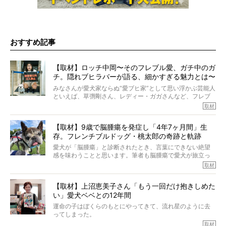
おすすめ記事
【取材】ロッチ中岡〜そのフレブル愛、ガチ中のガ
チ。隠れブヒラバーが語る、細かすぎる魅力とは〜
【前編】
みなさんが愛犬家ならぬ“愛ブヒ家”として思い浮かぶ芸能人
といえば、草彅剛さん、レディー・ガガさんなど、フレブ
ルを飼っている方が多いと思います。が、ロッチ中岡さん
取材
も、じつは大のフレブルラバーだというのをご存知です
か？ フレブルを飼っていないのにもかかわらず、中岡さ
【取材】9歳で脳腫瘍を発症し「4年7ヶ月間」生
んのインスタグラムを覗くと、たくさんのフレブルアカウ
存。フレンチブルドッグ・桃太郎の奇跡と軌跡
ントがフォローされていて、わが『FRENCH BULLDOG
LIFE』モデルのnicoやトーラスも、その中の一頭。
愛犬が「脳腫瘍」と診断されたとき、言葉にできない絶望
そんな中岡さんに、フレブルの魅力を語っていただきまし
感を味わうことと思います。筆者も脳腫瘍で愛犬が旅立っ
た。そのブヒ愛っぷりは、思ってた以上！ ガチ中のガチ
たひとり。だからこそ、どれほど厄介で困難な病気かを理
取材
でした!?
解をしているつもりです。「発症から1年生存すれば素晴ら
しい」とされるこの病気。
【取材】上沼恵美子さん「もう一回だけ抱きしめた
ところが、フレンチブルドッグの桃太郎は9歳で脳腫瘍を発
い」愛犬ベベとの12年間
症し、なんと4年7ヶ月間も生き抜いたのです。旅立ったと
きの年齢は13歳と11ヶ月、レジェンド級のレジェンドでし
運命の子はぼくらのもとにやってきて、流れ星のように去
た。さらには、治療後3年間は一度も発作が起きなかったと
ってしまった。
いいます。
その悲しみを語ることはなかなかむずかしい。
取材