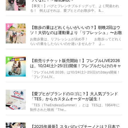
【事実！】パグとフレンチブルドッグって、よく間違われ
る！ 例えばそれは、愛ブヒとのお散歩中。 &...
【散歩の量はどれくらいがいいの？】朝晩2回はウ
ソ！大切なのは運動量より「リフレッシュ」〜お散
歩にまつわる疑問FAQつき〜
お散歩量は、リフレッシュが決め手！ お散歩ってどれく
らいの量をしたらいいのか迷いませんか？ よ...
【前売りチケット販売開始！】フレブルLIVE2026
は、10/24(土)-25(日)開催！フレブルだらけのキャ
ンプ・前夜祭・バスプランも新登場!?
「フレブルLIVE 2026」は10/24(土)-25(日)の2days開催！
「フレブルLIV...
【愛ブヒがブランドのロゴに？】大人気ブランド
「TES」からカスタムオーダーが誕生！
「TES（TheEndlessSummer）」とは TESは、1964年に
制作された映画『The...
【2025年最新】スタバのパプチーノとは？日本で