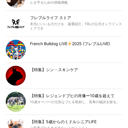
ヒを守るための情報満載
フレブルライフ ストア
本当にいいものだけを、厳選紹介。FBLの公式オンラインス
トアです
French Bulldog LIVE
2025 (フレブルLIVE)
【特集】シン・スキンケア
【特集】レジェンドブヒの肖像ー10歳を超えて
10歳オーバーの元気なブヒを取材し、長寿の秘訣を探る。
【特集】5歳からのミドルシニアLIFE
ご長寿ブヒをめざすヒントがここに！