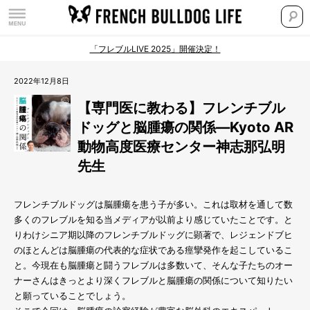
「フレブルLIVE 2025」開催決定！
2022年12月8日
【専門医に教わる】フレンチブル
ドッグと脳腫瘍の関係―Kyoto AR
動物高度医療センター神志那弘明
先生
フレンチブルドッグは脳腫瘍を患う子が多い。これは取材を通して数
多くのフレブルを知る当メディアが以前より感じていたことです。と
りわけシニア期以降のフレンチブルドッグに顕著で、レジェンドブヒ
のほとんどは脳腫瘍の代表的な症状である痙攣発作を起こしているこ
と。今現在も脳腫瘍と闘うフレブルは多数いて、そんな子たちのオー
ナーさんはきっとより深くフレブルと脳腫瘍の関係について知りたい
と願っていることでしょう。