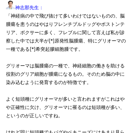
神志那先生：
「神経病の中で飛び抜けて多いわけではないものの、脳
腫瘍を患うのはやはりフレンチブルドッグやボストンテ
リア、ボクサーに多く、フレブルに関して言えば私が診
察した中では大半が[*]原発性脳腫瘍、特にグリオーマの
一種である[*]希突起膠細胞腫です。
グリオーマは脳腫瘍の一種で、神経細胞の働きを助ける
役割のグリア細胞が腫瘍になるもの。そのため脳の中に
染み込むように発育するのが特徴です。
よく短頭種にグリオーマが多いと言われますがこれはや
や正確性に欠け、グリオーマに罹るのは短頭種が多い、
というのが正しいですね。
けれど同じ短頭種でもパグやペキニーズにはあまり見ら