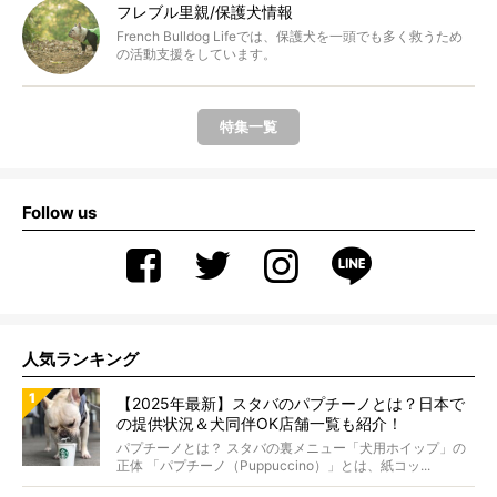
フレブル里親/保護犬情報
French Bulldog Lifeでは、保護犬を一頭でも多く救うため
の活動支援をしています。
特集一覧
Follow us
人気ランキング
【2025年最新】スタバのパプチーノとは？日本で
の提供状況＆犬同伴OK店舗一覧も紹介！
パプチーノとは？ スタバの裏メニュー「犬用ホイップ」の
正体 「パプチーノ（Puppuccino）」とは、紙コッ...