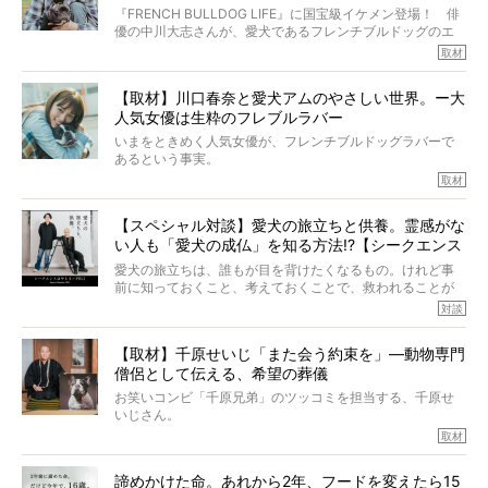
いて、泣いたり笑ったりするのもいいだろう。
ッグと一緒に登場
『FRENCH BULLDOG LIFE』に国宝級イケメン登場！ 俳
こんな子だった、こんなにいい子だった、ほんとうに愛し
優の中川大志さんが、愛犬であるフレンチブルドッグのエ
ていたと。
マちゃん（2歳の女の子）にメロメロとの情報を聞きつけ、
取材
ぼくらは上沼恵美子さんのご自宅へ伺って、お話をきこう
中川さんを直撃。そのフレブル愛をたっぷり語っていただ
と思った。
きました。他のフレブルオーナーさん同様、濃すぎる親バ
【取材】川口春奈と愛犬アムのやさしい世界。ー大
カエピソードが次から次へと飛び出しました。
人気女優は生粋のフレブルラバー
いまをときめく人気女優が、フレンチブルドッグラバーで
あるという事実。
そうです、その人は川口春奈さん。
取材
アムちゃんというパイドの女の子と暮らしています。
話を聞けば聞くほど、そして春奈さんとアムちゃんのやり
【スペシャル対談】愛犬の旅立ちと供養。霊感がな
とりを目の当たりにするほどに、そのフレンチブルドッグ
い人も「愛犬の成仏」を知る方法!?【シークエンス
愛がわたしたちのそれとまったく同じであることに、なん
だかうれしくなってしまったのでした。
はやとも×PELI】
愛犬の旅立ちは、誰もが目を背けたくなるもの。けれど事
春奈さんとアムちゃんのすてきな暮らしを、BUHI編集長の
前に知っておくこと、考えておくことで、救われることが
小西がいつくしみながら、切り取らせていただきます。
たくさんあります。
対談
今回は、お盆スペシャル企画。世間が認めるほどの霊視能
【取材】千原せいじ「また会う約束を」―動物専門
力をもつお笑い芸人「シークエンスはやとも」さんに、愛
僧侶として伝える、希望の葬儀
犬の旅立ちや供養についてインタビュー。
インタビュアー兼対談相手は、大の犬好きで心霊分野の知
お笑いコンビ「千原兄弟」のツッコミを担当する、千原せ
識にも長けているPELIさん。
いじさん。
取材
「愛犬が旅立ったあと、ベッドやおもちゃはどうすればい
今年で結成35周年を迎え、芸人としての活躍も目覚ましい
い？」「お骨はどうするべき？」「お花やお線香は喜んで
中、2024年5月に動物専門僧侶になり世間を驚かせまし
くれる？」
諦めかけた命。あれから2年、フードを変えたら15
た。