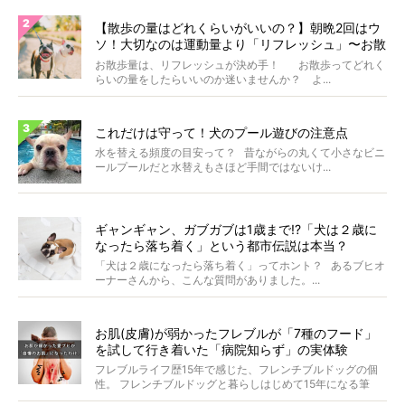
【散歩の量はどれくらいがいいの？】朝晩2回はウ
ソ！大切なのは運動量より「リフレッシュ」〜お散
歩にまつわる疑問FAQつき〜
お散歩量は、リフレッシュが決め手！ お散歩ってどれく
らいの量をしたらいいのか迷いませんか？ よ...
これだけは守って！犬のプール遊びの注意点
水を替える頻度の目安って？ 昔ながらの丸くて小さなビニ
ールプールだと水替えもさほど手間ではないけ...
ギャンギャン、ガブガブは1歳まで!?「犬は２歳に
なったら落ち着く」という都市伝説は本当？
「犬は２歳になったら落ち着く」ってホント？ あるブヒオ
ーナーさんから、こんな質問がありました。...
お肌(皮膚)が弱かったフレブルが「7種のフード」
を試して行き着いた「病院知らず」の実体験
フレブルライフ歴15年で感じた、フレンチブルドッグの個
性。 フレンチブルドッグと暮らしはじめて15年になる筆
者...