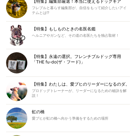
【特集】編集部厳選！本当に使えるドッグギア
フレブルと暮らす編集部が、自信をもって紹介したいアイ
テムとは!?
【特集】もしものときの名医名鑑
ヘルニアやガンなど、その道の名医たちを独占取材！
【特集】永遠の選択。フレンチブルドッグ専用
「THE fu-do(ザ・フード)」
【特集】わたしは、愛ブヒのリーダーになるのダ。
プロドッグトレーナーが、リーダーになるための秘訣を解
説！
虹の橋
愛ブヒが虹の橋へ向かう準備をするための場所