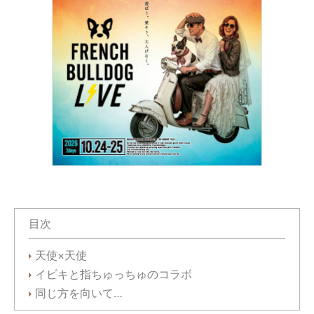
目次
天使×天使
イビキと指ちゅっちゅのコラボ
同じ方を向いて…