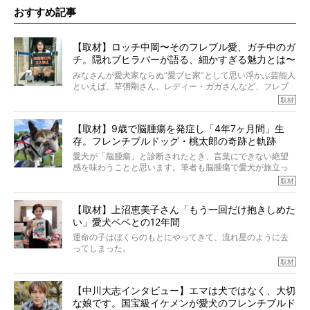
おすすめ記事
【取材】ロッチ中岡〜そのフレブル愛、ガチ中のガ
チ。隠れブヒラバーが語る、細かすぎる魅力とは〜
【前編】
みなさんが愛犬家ならぬ“愛ブヒ家”として思い浮かぶ芸能人
といえば、草彅剛さん、レディー・ガガさんなど、フレブ
ルを飼っている方が多いと思います。が、ロッチ中岡さん
取材
も、じつは大のフレブルラバーだというのをご存知です
か？ フレブルを飼っていないのにもかかわらず、中岡さ
【取材】9歳で脳腫瘍を発症し「4年7ヶ月間」生
んのインスタグラムを覗くと、たくさんのフレブルアカウ
存。フレンチブルドッグ・桃太郎の奇跡と軌跡
ントがフォローされていて、わが『FRENCH BULLDOG
LIFE』モデルのnicoやトーラスも、その中の一頭。
愛犬が「脳腫瘍」と診断されたとき、言葉にできない絶望
そんな中岡さんに、フレブルの魅力を語っていただきまし
感を味わうことと思います。筆者も脳腫瘍で愛犬が旅立っ
た。そのブヒ愛っぷりは、思ってた以上！ ガチ中のガチ
たひとり。だからこそ、どれほど厄介で困難な病気かを理
取材
でした!?
解をしているつもりです。「発症から1年生存すれば素晴ら
しい」とされるこの病気。
【取材】上沼恵美子さん「もう一回だけ抱きしめた
ところが、フレンチブルドッグの桃太郎は9歳で脳腫瘍を発
い」愛犬ベベとの12年間
症し、なんと4年7ヶ月間も生き抜いたのです。旅立ったと
きの年齢は13歳と11ヶ月、レジェンド級のレジェンドでし
運命の子はぼくらのもとにやってきて、流れ星のように去
た。さらには、治療後3年間は一度も発作が起きなかったと
ってしまった。
いいます。
その悲しみを語ることはなかなかむずかしい。
取材
この事実はフレンチブルドッグだけでなく、脳腫瘍と闘う
けれども、ぼくらはそのことについて考えたいし、泣き出
多くの犬たちに勇気と希望を与えるに違いありません。桃
しそうな飼い主さんを目の前にして、ほんのすこしでも寄
太郎のオーナーである佐藤さんご夫婦に、治療の選択やケ
【中川大志インタビュー】エマは犬ではなく、大切
り添いたいと思う。
アについて詳しくお話しをうかがいました。
な娘です。国宝級イケメンが愛犬のフレンチブルド
その悲しみをいますぐ解消することはできないが、話をき