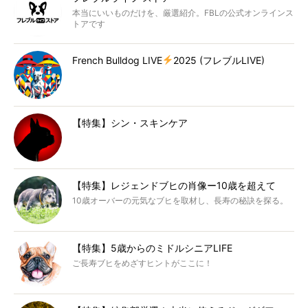
本当にいいものだけを、厳選紹介。FBLの公式オンラインス
トアです
French Bulldog LIVE
2025 (フレブルLIVE)
【特集】シン・スキンケア
【特集】レジェンドブヒの肖像ー10歳を超えて
10歳オーバーの元気なブヒを取材し、長寿の秘訣を探る。
【特集】5歳からのミドルシニアLIFE
ご長寿ブヒをめざすヒントがここに！