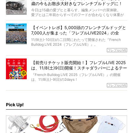
さらには、霊感がない人でも愛犬が成仏したことを知る方
歳の今もお散歩大好きなフレンチブルドッグに！
僧侶としての名は「靖賢（せいけん）」。
法まで。
当時54歳という年齢にして、なぜ動物専門僧侶という道を
今日は15歳の愛ブヒと暮らす、編集メンバーの実体験。
選んだのか。
愛ブヒは二年前からすべてのフードが合わなくなり体重が
お笑い芸人だからこそ暗くなりすぎない、むしろ心がスッ
また、愛犬の旅立ちとどのように向き合うべきなのか。
激減。検査をしても異常はなく「年齢のせいですね…」と言
と軽くなる。
「動物専門僧侶」という立場で、お話しをうかがいまし
われてしまいました。
永久保存版のスペシャル対談です！
【イベントレポ】5,000頭のフレンチブルドッグと
た。
もう諦めるしかないのかな…そんなとき、我が家に届いたの
7,000人が集まった「フレブルLIVE2024」の全
が「THE fu-do(ザ・フード)」の試食品でした。
貌！
そして「THE fu-do(ザ・フード)」を食べつづけて二年、愛
11/9(土)-10(日)の二日間にわたって開催された『French
ブヒは15歳になり、今も元気にお散歩をしています。
Bulldog LIVE 2024（フレブルLIVE）』。
今回は、二年前の絶望から今までを包み隠さず、時系列で
今年はのべ5,000頭のフレンチブルドッグと7,000人のフレ
フレブルLIVE
お話しさせていただきます。
ブルオーナーが集まりました！
【前売りチケット販売開始！】フレブルLIVE 2025
day1の司会はフレブルラバーのロッチさん。day2の音楽フ
は、11/8(土)9(日)開催！スチャダラパーによるテー
ェスには世代ど真ん中のPUFFYが出演するなど、例年以上
に豪華なラインナップ。
マソング制作も決定
『French Bulldog LIVE 2025（フレブルLIVE）』の開催
北は北海道、南は鹿児島県から。全国のフレンチブルドッ
は、11/8(土)-9(日)の2days！
グが一堂に会した「フレブルLIVE2024」の模様を、詳しく
お得な前売りチケット、いよいよ販売スタートです！
フレブルLIVE
お届けです！
さらに今年はビッグニュースが。
なんと、ヒップホップグループ「スチャダラパー」がフレ
最後には2025年の情報もありますので、要チェックでござ
ブルLIVEのテーマソングを制作してくれることになりまし
います！
た！
Pick Up!
テーマソングの情報やお得な前売りチケットの販売情報な
ど、内容盛りだくさんでお送りしていますので、最後まで
お見逃しなく！