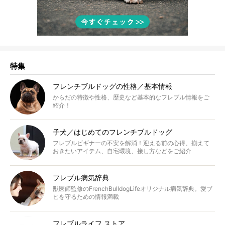
特集
フレンチブルドッグの性格／基本情報
からだの特徴や性格、歴史など基本的なフレブル情報をご
紹介！
子犬／はじめてのフレンチブルドッグ
フレブルビギナーの不安を解消！迎える前の心得、揃えて
おきたいアイテム、自宅環境、接し方などをご紹介
フレブル病気辞典
獣医師監修のFrenchBulldogLifeオリジナル病気辞典。愛ブ
ヒを守るための情報満載
フレブルライフ ストア