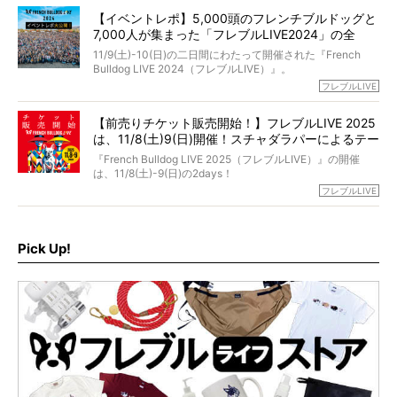
「動物専門僧侶」という立場で、お話しをうかがいまし
われてしまいました。
永久保存版のスペシャル対談です！
【イベントレポ】5,000頭のフレンチブルドッグと
た。
もう諦めるしかないのかな…そんなとき、我が家に届いたの
7,000人が集まった「フレブルLIVE2024」の全
が「THE fu-do(ザ・フード)」の試食品でした。
貌！
そして「THE fu-do(ザ・フード)」を食べつづけて二年、愛
11/9(土)-10(日)の二日間にわたって開催された『French
ブヒは15歳になり、今も元気にお散歩をしています。
Bulldog LIVE 2024（フレブルLIVE）』。
今回は、二年前の絶望から今までを包み隠さず、時系列で
今年はのべ5,000頭のフレンチブルドッグと7,000人のフレ
フレブルLIVE
お話しさせていただきます。
ブルオーナーが集まりました！
【前売りチケット販売開始！】フレブルLIVE 2025
day1の司会はフレブルラバーのロッチさん。day2の音楽フ
は、11/8(土)9(日)開催！スチャダラパーによるテー
ェスには世代ど真ん中のPUFFYが出演するなど、例年以上
に豪華なラインナップ。
マソング制作も決定
『French Bulldog LIVE 2025（フレブルLIVE）』の開催
北は北海道、南は鹿児島県から。全国のフレンチブルドッ
は、11/8(土)-9(日)の2days！
グが一堂に会した「フレブルLIVE2024」の模様を、詳しく
お得な前売りチケット、いよいよ販売スタートです！
フレブルLIVE
お届けです！
さらに今年はビッグニュースが。
なんと、ヒップホップグループ「スチャダラパー」がフレ
最後には2025年の情報もありますので、要チェックでござ
ブルLIVEのテーマソングを制作してくれることになりまし
います！
た！
Pick Up!
テーマソングの情報やお得な前売りチケットの販売情報な
ど、内容盛りだくさんでお送りしていますので、最後まで
お見逃しなく！