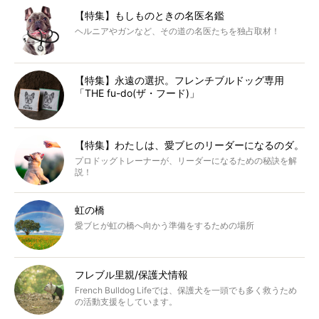
【特集】もしものときの名医名鑑
ヘルニアやガンなど、その道の名医たちを独占取材！
【特集】永遠の選択。フレンチブルドッグ専用
「THE fu-do(ザ・フード)」
【特集】わたしは、愛ブヒのリーダーになるのダ。
プロドッグトレーナーが、リーダーになるための秘訣を解
説！
虹の橋
愛ブヒが虹の橋へ向かう準備をするための場所
フレブル里親/保護犬情報
French Bulldog Lifeでは、保護犬を一頭でも多く救うため
の活動支援をしています。