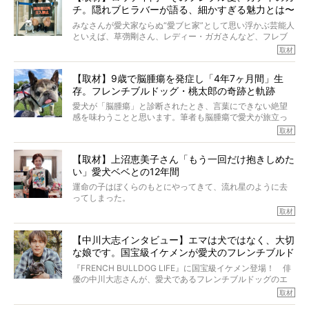
チ。隠れブヒラバーが語る、細かすぎる魅力とは〜
【前編】
みなさんが愛犬家ならぬ“愛ブヒ家”として思い浮かぶ芸能人
といえば、草彅剛さん、レディー・ガガさんなど、フレブ
ルを飼っている方が多いと思います。が、ロッチ中岡さん
取材
も、じつは大のフレブルラバーだというのをご存知です
か？ フレブルを飼っていないのにもかかわらず、中岡さ
【取材】9歳で脳腫瘍を発症し「4年7ヶ月間」生
んのインスタグラムを覗くと、たくさんのフレブルアカウ
存。フレンチブルドッグ・桃太郎の奇跡と軌跡
ントがフォローされていて、わが『FRENCH BULLDOG
LIFE』モデルのnicoやトーラスも、その中の一頭。
愛犬が「脳腫瘍」と診断されたとき、言葉にできない絶望
そんな中岡さんに、フレブルの魅力を語っていただきまし
感を味わうことと思います。筆者も脳腫瘍で愛犬が旅立っ
た。そのブヒ愛っぷりは、思ってた以上！ ガチ中のガチ
たひとり。だからこそ、どれほど厄介で困難な病気かを理
取材
でした!?
解をしているつもりです。「発症から1年生存すれば素晴ら
しい」とされるこの病気。
【取材】上沼恵美子さん「もう一回だけ抱きしめた
ところが、フレンチブルドッグの桃太郎は9歳で脳腫瘍を発
い」愛犬ベベとの12年間
症し、なんと4年7ヶ月間も生き抜いたのです。旅立ったと
きの年齢は13歳と11ヶ月、レジェンド級のレジェンドでし
運命の子はぼくらのもとにやってきて、流れ星のように去
た。さらには、治療後3年間は一度も発作が起きなかったと
ってしまった。
いいます。
その悲しみを語ることはなかなかむずかしい。
取材
この事実はフレンチブルドッグだけでなく、脳腫瘍と闘う
けれども、ぼくらはそのことについて考えたいし、泣き出
多くの犬たちに勇気と希望を与えるに違いありません。桃
しそうな飼い主さんを目の前にして、ほんのすこしでも寄
太郎のオーナーである佐藤さんご夫婦に、治療の選択やケ
【中川大志インタビュー】エマは犬ではなく、大切
り添いたいと思う。
アについて詳しくお話しをうかがいました。
な娘です。国宝級イケメンが愛犬のフレンチブルド
その悲しみをいますぐ解消することはできないが、話をき
いて、泣いたり笑ったりするのもいいだろう。
ッグと一緒に登場
『FRENCH BULLDOG LIFE』に国宝級イケメン登場！ 俳
こんな子だった、こんなにいい子だった、ほんとうに愛し
優の中川大志さんが、愛犬であるフレンチブルドッグのエ
ていたと。
マちゃん（2歳の女の子）にメロメロとの情報を聞きつけ、
取材
ぼくらは上沼恵美子さんのご自宅へ伺って、お話をきこう
中川さんを直撃。そのフレブル愛をたっぷり語っていただ
と思った。