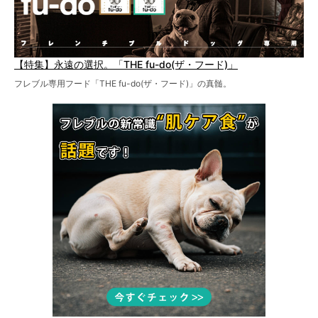
【特集】永遠の選択。「THE fu-do(ザ・フード)」
フレブル専用フード「THE fu-do(ザ・フード)」の真髄。