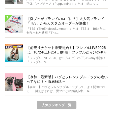
正体 「パプチーノ（Puppuccino）」とは、紙コッ...
【愛ブヒがブランドのロゴに？】大人気ブランド
「TES」からカスタムオーダーが誕生！
「TES（TheEndlessSummer）」とは TESは、1964年に
制作された映画『The...
【前売りチケット販売開始！】フレブルLIVE2026
は、10/24(土)-25(日)開催！フレブルだらけのキャ
ンプ・前夜祭・バスプランも新登場!?
「フレブルLIVE 2026」は10/24(土)-25(日)の2days開催！
「フレブルLIV...
【令和・最新版】パグとフレンチブルドッグの違い
ってなに？～徹底解説～
【事実！】パグとフレンチブルドッグって、よく間違われ
る！ 例えばそれは、愛ブヒとのお散歩中。 &...
人気ランキング一覧