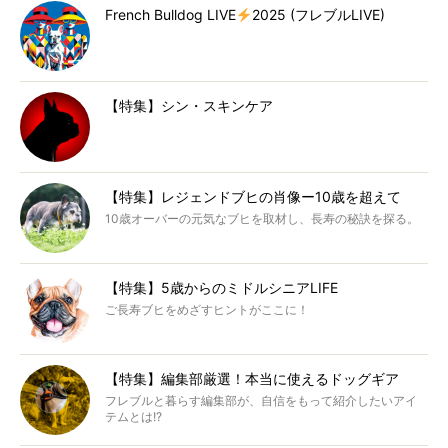
French Bulldog LIVE
2025 (フレブルLIVE)
【特集】シン・スキンケア
【特集】レジェンドブヒの肖像ー10歳を超えて
10歳オーバーの元気なブヒを取材し、長寿の秘訣を探る。
【特集】5歳からのミドルシニアLIFE
ご長寿ブヒをめざすヒントがここに！
【特集】編集部厳選！本当に使えるドッグギア
フレブルと暮らす編集部が、自信をもって紹介したいアイ
テムとは!?