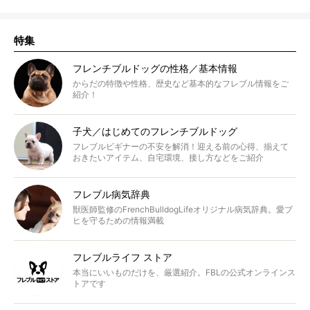
特集
フレンチブルドッグの性格／基本情報
からだの特徴や性格、歴史など基本的なフレブル情報をご
紹介！
子犬／はじめてのフレンチブルドッグ
フレブルビギナーの不安を解消！迎える前の心得、揃えて
おきたいアイテム、自宅環境、接し方などをご紹介
フレブル病気辞典
獣医師監修のFrenchBulldogLifeオリジナル病気辞典。愛ブ
ヒを守るための情報満載
フレブルライフ ストア
本当にいいものだけを、厳選紹介。FBLの公式オンラインス
トアです