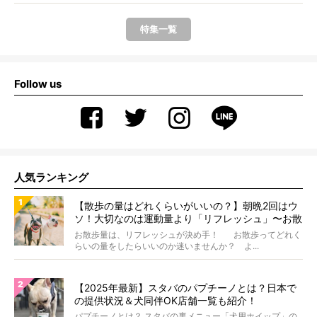
特集一覧
Follow us
人気ランキング
【散歩の量はどれくらいがいいの？】朝晩2回はウ
ソ！大切なのは運動量より「リフレッシュ」〜お散
歩にまつわる疑問FAQつき〜
お散歩量は、リフレッシュが決め手！ お散歩ってどれく
らいの量をしたらいいのか迷いませんか？ よ...
【2025年最新】スタバのパプチーノとは？日本で
の提供状況＆犬同伴OK店舗一覧も紹介！
パプチーノとは？ スタバの裏メニュー「犬用ホイップ」の