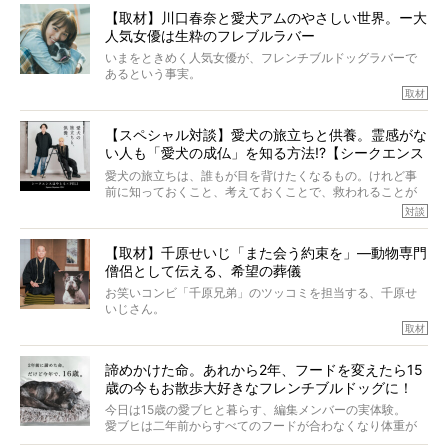
きました。他のフレブルオーナーさん同様、濃すぎる親バ
【取材】川口春奈と愛犬アムのやさしい世界。ー大
カエピソードが次から次へと飛び出しました。
人気女優は生粋のフレブルラバー
いまをときめく人気女優が、フレンチブルドッグラバーで
あるという事実。
そうです、その人は川口春奈さん。
取材
アムちゃんというパイドの女の子と暮らしています。
話を聞けば聞くほど、そして春奈さんとアムちゃんのやり
【スペシャル対談】愛犬の旅立ちと供養。霊感がな
とりを目の当たりにするほどに、そのフレンチブルドッグ
い人も「愛犬の成仏」を知る方法!?【シークエンス
愛がわたしたちのそれとまったく同じであることに、なん
だかうれしくなってしまったのでした。
はやとも×PELI】
愛犬の旅立ちは、誰もが目を背けたくなるもの。けれど事
春奈さんとアムちゃんのすてきな暮らしを、BUHI編集長の
前に知っておくこと、考えておくことで、救われることが
小西がいつくしみながら、切り取らせていただきます。
たくさんあります。
対談
今回は、お盆スペシャル企画。世間が認めるほどの霊視能
【取材】千原せいじ「また会う約束を」―動物専門
力をもつお笑い芸人「シークエンスはやとも」さんに、愛
僧侶として伝える、希望の葬儀
犬の旅立ちや供養についてインタビュー。
インタビュアー兼対談相手は、大の犬好きで心霊分野の知
お笑いコンビ「千原兄弟」のツッコミを担当する、千原せ
識にも長けているPELIさん。
いじさん。
取材
「愛犬が旅立ったあと、ベッドやおもちゃはどうすればい
今年で結成35周年を迎え、芸人としての活躍も目覚ましい
い？」「お骨はどうするべき？」「お花やお線香は喜んで
中、2024年5月に動物専門僧侶になり世間を驚かせまし
くれる？」
諦めかけた命。あれから2年、フードを変えたら15
た。
さらには、霊感がない人でも愛犬が成仏したことを知る方
歳の今もお散歩大好きなフレンチブルドッグに！
僧侶としての名は「靖賢（せいけん）」。
法まで。
当時54歳という年齢にして、なぜ動物専門僧侶という道を
今日は15歳の愛ブヒと暮らす、編集メンバーの実体験。
選んだのか。
愛ブヒは二年前からすべてのフードが合わなくなり体重が
お笑い芸人だからこそ暗くなりすぎない、むしろ心がスッ
また、愛犬の旅立ちとどのように向き合うべきなのか。
激減。検査をしても異常はなく「年齢のせいですね…」と言
と軽くなる。