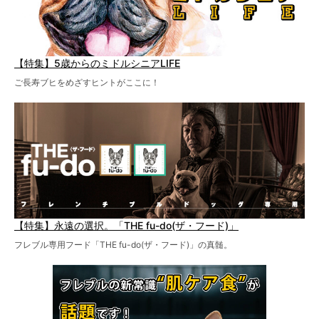
【特集】5歳からのミドルシニアLIFE
ご長寿ブヒをめざすヒントがここに！
【特集】永遠の選択。「THE fu-do(ザ・フード)」
フレブル専用フード「THE fu-do(ザ・フード)」の真髄。