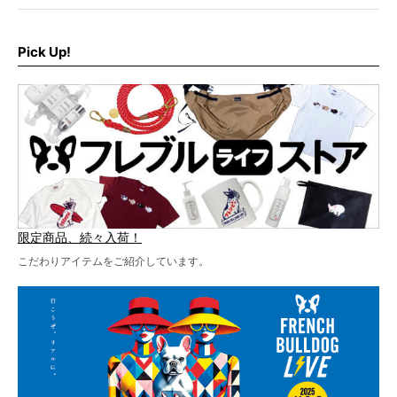
さらに今年はビッグニュースが。
なんと、ヒップホップグループ「スチャダラパー」がフレ
最後には2025年の情報もありますので、要チェックでござ
ブルLIVEのテーマソングを制作してくれることになりまし
います！
た！
Pick Up!
テーマソングの情報やお得な前売りチケットの販売情報な
ど、内容盛りだくさんでお送りしていますので、最後まで
お見逃しなく！
限定商品、続々入荷！
こだわりアイテムをご紹介しています。