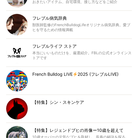
おきたいアイテム、自宅環境、接し方などをご紹介
フレブル病気辞典
獣医師監修のFrenchBulldogLifeオリジナル病気辞典。愛ブ
ヒを守るための情報満載
フレブルライフ ストア
本当にいいものだけを、厳選紹介。FBLの公式オンラインス
トアです
French Bulldog LIVE
2025 (フレブルLIVE)
【特集】シン・スキンケア
【特集】レジェンドブヒの肖像ー10歳を超えて
10歳オーバーの元気なブヒを取材し、長寿の秘訣を探る。