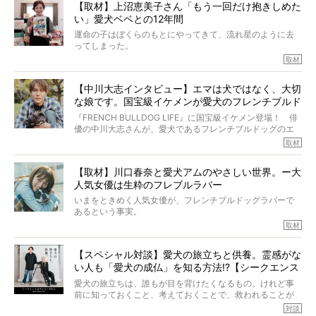
【取材】上沼恵美子さん「もう一回だけ抱きしめた
ところが、フレンチブルドッグの桃太郎は9歳で脳腫瘍を発
い」愛犬ベベとの12年間
症し、なんと4年7ヶ月間も生き抜いたのです。旅立ったと
きの年齢は13歳と11ヶ月、レジェンド級のレジェンドでし
運命の子はぼくらのもとにやってきて、流れ星のように去
た。さらには、治療後3年間は一度も発作が起きなかったと
ってしまった。
いいます。
その悲しみを語ることはなかなかむずかしい。
取材
この事実はフレンチブルドッグだけでなく、脳腫瘍と闘う
けれども、ぼくらはそのことについて考えたいし、泣き出
多くの犬たちに勇気と希望を与えるに違いありません。桃
しそうな飼い主さんを目の前にして、ほんのすこしでも寄
太郎のオーナーである佐藤さんご夫婦に、治療の選択やケ
【中川大志インタビュー】エマは犬ではなく、大切
り添いたいと思う。
アについて詳しくお話しをうかがいました。
な娘です。国宝級イケメンが愛犬のフレンチブルド
その悲しみをいますぐ解消することはできないが、話をき
いて、泣いたり笑ったりするのもいいだろう。
ッグと一緒に登場
『FRENCH BULLDOG LIFE』に国宝級イケメン登場！ 俳
こんな子だった、こんなにいい子だった、ほんとうに愛し
優の中川大志さんが、愛犬であるフレンチブルドッグのエ
ていたと。
マちゃん（2歳の女の子）にメロメロとの情報を聞きつけ、
取材
ぼくらは上沼恵美子さんのご自宅へ伺って、お話をきこう
中川さんを直撃。そのフレブル愛をたっぷり語っていただ
と思った。
きました。他のフレブルオーナーさん同様、濃すぎる親バ
【取材】川口春奈と愛犬アムのやさしい世界。ー大
カエピソードが次から次へと飛び出しました。
人気女優は生粋のフレブルラバー
いまをときめく人気女優が、フレンチブルドッグラバーで
あるという事実。
そうです、その人は川口春奈さん。
取材
アムちゃんというパイドの女の子と暮らしています。
話を聞けば聞くほど、そして春奈さんとアムちゃんのやり
【スペシャル対談】愛犬の旅立ちと供養。霊感がな
とりを目の当たりにするほどに、そのフレンチブルドッグ
い人も「愛犬の成仏」を知る方法!?【シークエンス
愛がわたしたちのそれとまったく同じであることに、なん
だかうれしくなってしまったのでした。
はやとも×PELI】
愛犬の旅立ちは、誰もが目を背けたくなるもの。けれど事
春奈さんとアムちゃんのすてきな暮らしを、BUHI編集長の
前に知っておくこと、考えておくことで、救われることが
小西がいつくしみながら、切り取らせていただきます。
たくさんあります。
対談