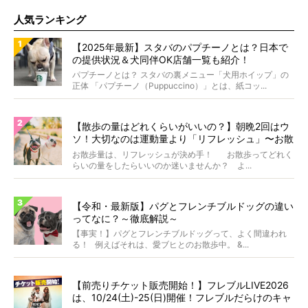
人気ランキング
【2025年最新】スタバのパプチーノとは？日本で
の提供状況＆犬同伴OK店舗一覧も紹介！
パプチーノとは？ スタバの裏メニュー「犬用ホイップ」の
正体 「パプチーノ（Puppuccino）」とは、紙コッ...
【散歩の量はどれくらいがいいの？】朝晩2回はウ
ソ！大切なのは運動量より「リフレッシュ」〜お散
歩にまつわる疑問FAQつき〜
お散歩量は、リフレッシュが決め手！ お散歩ってどれく
らいの量をしたらいいのか迷いませんか？ よ...
【令和・最新版】パグとフレンチブルドッグの違い
ってなに？～徹底解説～
【事実！】パグとフレンチブルドッグって、よく間違われ
る！ 例えばそれは、愛ブヒとのお散歩中。 &...
【前売りチケット販売開始！】フレブルLIVE2026
は、10/24(土)-25(日)開催！フレブルだらけのキャ