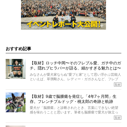
おすすめ記事
【取材】ロッチ中岡〜そのフレブル愛、ガチ中のガ
チ。隠れブヒラバーが語る、細かすぎる魅力とは〜
【前編】
みなさんが愛犬家ならぬ“愛ブヒ家”として思い浮かぶ芸能人
といえば、草彅剛さん、レディー・ガガさんなど、フレブ
ルを飼っている方が多いと思います。が、ロッチ中岡さん
取材
も、じつは大のフレブルラバーだというのをご存知です
か？ フレブルを飼っていないのにもかかわらず、中岡さ
【取材】9歳で脳腫瘍を発症し「4年7ヶ月間」生
んのインスタグラムを覗くと、たくさんのフレブルアカウ
存。フレンチブルドッグ・桃太郎の奇跡と軌跡
ントがフォローされていて、わが『FRENCH BULLDOG
LIFE』モデルのnicoやトーラスも、その中の一頭。
愛犬が「脳腫瘍」と診断されたとき、言葉にできない絶望
そんな中岡さんに、フレブルの魅力を語っていただきまし
感を味わうことと思います。筆者も脳腫瘍で愛犬が旅立っ
た。そのブヒ愛っぷりは、思ってた以上！ ガチ中のガチ
たひとり。だからこそ、どれほど厄介で困難な病気かを理
取材
でした!?
解をしているつもりです。「発症から1年生存すれば素晴ら
しい」とされるこの病気。