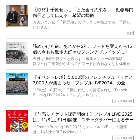
今回は、お盆スペシャル企画。世間が認めるほどの霊視能
【取材】千原せいじ「また会う約束を」―動物専門
力をもつお笑い芸人「シークエンスはやとも」さんに、愛
僧侶として伝える、希望の葬儀
犬の旅立ちや供養についてインタビュー。
インタビュアー兼対談相手は、大の犬好きで心霊分野の知
お笑いコンビ「千原兄弟」のツッコミを担当する、千原せ
識にも長けているPELIさん。
いじさん。
取材
「愛犬が旅立ったあと、ベッドやおもちゃはどうすればい
今年で結成35周年を迎え、芸人としての活躍も目覚ましい
い？」「お骨はどうするべき？」「お花やお線香は喜んで
中、2024年5月に動物専門僧侶になり世間を驚かせまし
くれる？」
諦めかけた命。あれから2年、フードを変えたら15
た。
さらには、霊感がない人でも愛犬が成仏したことを知る方
歳の今もお散歩大好きなフレンチブルドッグに！
僧侶としての名は「靖賢（せいけん）」。
法まで。
当時54歳という年齢にして、なぜ動物専門僧侶という道を
今日は15歳の愛ブヒと暮らす、編集メンバーの実体験。
選んだのか。
愛ブヒは二年前からすべてのフードが合わなくなり体重が
お笑い芸人だからこそ暗くなりすぎない、むしろ心がスッ
また、愛犬の旅立ちとどのように向き合うべきなのか。
激減。検査をしても異常はなく「年齢のせいですね…」と言
と軽くなる。
「動物専門僧侶」という立場で、お話しをうかがいまし
われてしまいました。
永久保存版のスペシャル対談です！
【イベントレポ】5,000頭のフレンチブルドッグと
た。
もう諦めるしかないのかな…そんなとき、我が家に届いたの
7,000人が集まった「フレブルLIVE2024」の全
が「THE fu-do(ザ・フード)」の試食品でした。
貌！
そして「THE fu-do(ザ・フード)」を食べつづけて二年、愛
11/9(土)-10(日)の二日間にわたって開催された『French
ブヒは15歳になり、今も元気にお散歩をしています。
Bulldog LIVE 2024（フレブルLIVE）』。
今回は、二年前の絶望から今までを包み隠さず、時系列で
今年はのべ5,000頭のフレンチブルドッグと7,000人のフレ
フレブルLIVE
お話しさせていただきます。
ブルオーナーが集まりました！
【前売りチケット販売開始！】フレブルLIVE 2025
day1の司会はフレブルラバーのロッチさん。day2の音楽フ
は、11/8(土)9(日)開催！スチャダラパーによるテー
ェスには世代ど真ん中のPUFFYが出演するなど、例年以上
に豪華なラインナップ。
マソング制作も決定
『French Bulldog LIVE 2025（フレブルLIVE）』の開催
北は北海道、南は鹿児島県から。全国のフレンチブルドッ
は、11/8(土)-9(日)の2days！
グが一堂に会した「フレブルLIVE2024」の模様を、詳しく
お得な前売りチケット、いよいよ販売スタートです！
フレブルLIVE
お届けです！