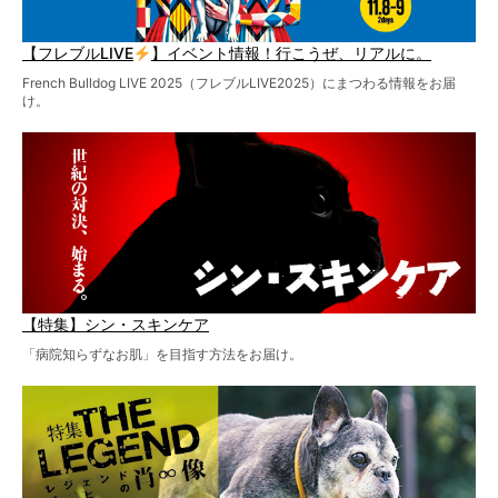
【フレブルLIVE
】イベント情報！行こうぜ、リアルに。
French Bulldog LIVE 2025（フレブルLIVE2025）にまつわる情報をお届
け。
【特集】シン・スキンケア
「病院知らずなお肌」を目指す方法をお届け。