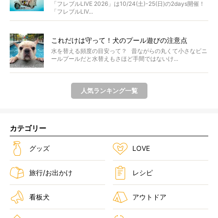
ンプ・前夜祭・バスプランも新登場!?
「フレブルLIVE 2026」は10/24(土)-25(日)の2days開催！
「フレブルLIV...
これだけは守って！犬のプール遊びの注意点
水を替える頻度の目安って？ 昔ながらの丸くて小さなビニ
ールプールだと水替えもさほど手間ではないけ...
人気ランキング一覧
カテゴリー
グッズ
LOVE
旅行/お出かけ
レシピ
看板犬
アウトドア