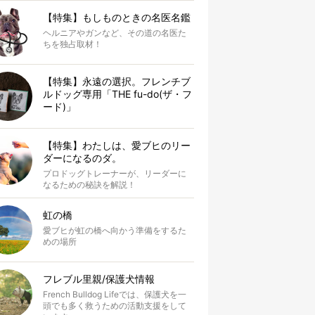
【特集】もしものときの名医名鑑
ヘルニアやガンなど、その道の名医た
ちを独占取材！
【特集】永遠の選択。フレンチブ
ルドッグ専用「THE fu-do(ザ・フ
ード)」
【特集】わたしは、愛ブヒのリー
ダーになるのダ。
プロドッグトレーナーが、リーダーに
なるための秘訣を解説！
虹の橋
愛ブヒが虹の橋へ向かう準備をするた
めの場所
フレブル里親/保護犬情報
French Bulldog Lifeでは、保護犬を一
頭でも多く救うための活動支援をして