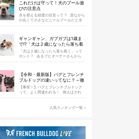
これだけは守って！犬のプール遊
びの注意点
水を替える頻度の目安って？ 昔ながら
の丸くて小さなビニールプールだと水
替えもさほど手間ではないけ...
ギャンギャン、ガブガブは1歳ま
で!?「犬は２歳になったら落ち着
く」という都市伝説は本当？
「犬は２歳になったら落ち着く」って
ホント？ あるブヒオーナーさんから、
こんな質問がありました。...
【令和・最新版】パグとフレンチ
ブルドッグの違いってなに？～徹
底解説～
【事実！】パグとフレンチブルドッグ
って、よく間違われる！ 例えばそれ
は、愛ブヒとのお散歩中。 &...
人気ランキング一覧