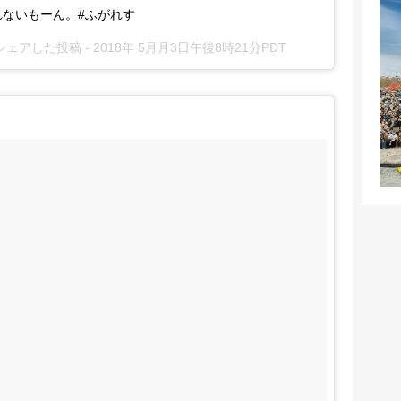
ないもーん。#ふがれす
o)がシェアした投稿 -
2018年 5月月3日午後8時21分PDT