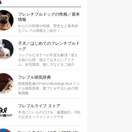
集
フレンチブルドッグの性格／基本
情報
からだの特徴や性格、歴史など基本的
なフレブル情報をご紹介！
子犬／はじめてのフレンチブルド
ッグ
フレブルビギナーの不安を解消！迎え
る前の心得、揃えておきたいアイテ
ム、自宅環境、接し方などをご紹介
フレブル病気辞典
獣医師監修のFrenchBulldogLifeオリジ
ナル病気辞典。愛ブヒを守るための情
報満載
フレブルライフ ストア
本当にいいものだけを、厳選紹介。FBL
の公式オンラインストアです