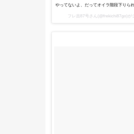
やってないよ、だってオイラ階段下りられ
フレ吉87号
さん(@frekichi87g