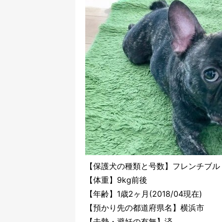
【保護犬の種類と号数】フレンチブル
【体重】9kg前後
【年齢】1歳2ヶ月(2018/04現在)
【預かり先の都道府県名】横浜市
【去勢・避妊の有無】済