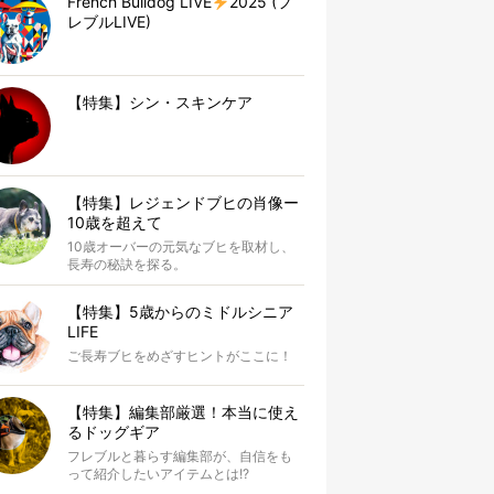
French Bulldog LIVE
2025 (フ
レブルLIVE)
【特集】シン・スキンケア
【特集】レジェンドブヒの肖像ー
10歳を超えて
10歳オーバーの元気なブヒを取材し、
長寿の秘訣を探る。
【特集】5歳からのミドルシニア
LIFE
ご長寿ブヒをめざすヒントがここに！
【特集】編集部厳選！本当に使え
るドッグギア
フレブルと暮らす編集部が、自信をも
って紹介したいアイテムとは!?