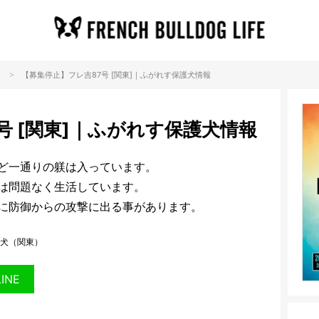
>
【募集停止】フレ吉87号 [関東]｜ふがれす保護犬情報
号 [関東]｜ふがれす保護犬情報
ど一通りの躾は入っています。
は問題なく生活しています。
に防御からの攻撃に出る事があります。
犬（関東）
LINE