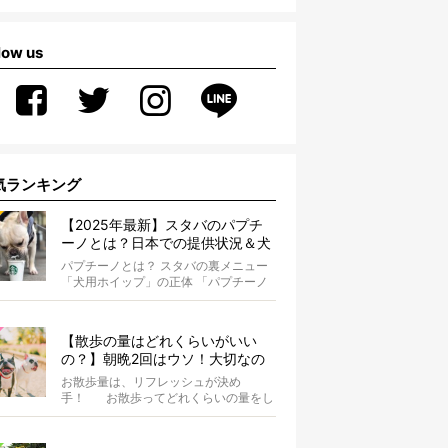
low us
気ランキング
【2025年最新】スタバのパプチ
ーノとは？日本での提供状況＆犬
同伴OK店舗一覧も紹介！
パプチーノとは？ スタバの裏メニュー
「犬用ホイップ」の正体 「パプチーノ
（Puppuccino）」とは、紙コッ...
【散歩の量はどれくらいがいい
の？】朝晩2回はウソ！大切なの
は運動量より「リフレッシュ」〜
お散歩量は、リフレッシュが決め
お散歩にまつわる疑問FAQつき〜
手！ お散歩ってどれくらいの量をし
たらいいのか迷いませんか？ よ...