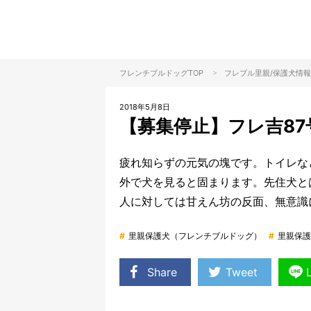
>
フレンチブルドッグTOP
フレブル里親/保護犬情報
2018年5月8日
【募集停止】フレ吉87
疲れ知らずの元気の塊です。トイレな
外で犬を見ると固まります。先住犬と
人に対しては甘えん坊の反面、無意識
#
里親保護犬（フレンチブルドッグ）
#
里親保護
Share
Tweet