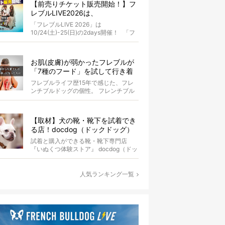
【前売りチケット販売開始！】フ
レブルLIVE2026は、
10/24(土)-25(日)開催！フレブル
「フレブルLIVE 2026」は
だらけのキャンプ・前夜祭・バス
10/24(土)-25(日)の2days開催！ 「フ
プランも新登場!?
レブルLIV...
お肌(皮膚)が弱かったフレブルが
「7種のフード」を試して行き着
いた「病院知らず」の実体験
フレブルライフ歴15年で感じた、フレ
ンチブルドッグの個性。 フレンチブル
ドッグと暮らしはじめて15年になる筆
者...
【取材】犬の靴・靴下を試着でき
る店！docdog（ドックドッグ）
の『いぬくつ体験ストア』に行っ
試着と購入ができる靴・靴下専門店
てみた
『いぬくつ体験ストア』 docdog（ドッ
クドッグ）さんがリアル店舗をオープ
ン...
人気ランキング一覧