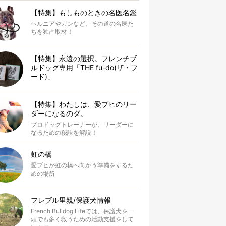
【特集】もしものときの名医名鑑
ヘルニアやガンなど、その道の名医た
ちを独占取材！
【特集】永遠の選択。フレンチブ
ルドッグ専用「THE fu-do(ザ・フ
ード)」
【特集】わたしは、愛ブヒのリー
ダーになるのダ。
プロドッグトレーナーが、リーダーに
なるための秘訣を解説！
虹の橋
愛ブヒが虹の橋へ向かう準備をするた
めの場所
フレブル里親/保護犬情報
French Bulldog Lifeでは、保護犬を一
頭でも多く救うための活動支援をして