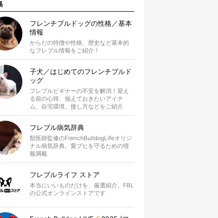
集
フレンチブルドッグの性格／基本
情報
からだの特徴や性格、歴史など基本的
なフレブル情報をご紹介！
子犬／はじめてのフレンチブルド
ッグ
フレブルビギナーの不安を解消！迎え
る前の心得、揃えておきたいアイテ
ム、自宅環境、接し方などをご紹介
フレブル病気辞典
獣医師監修のFrenchBulldogLifeオリジ
ナル病気辞典。愛ブヒを守るための情
報満載
フレブルライフ ストア
本当にいいものだけを、厳選紹介。FBL
の公式オンラインストアです