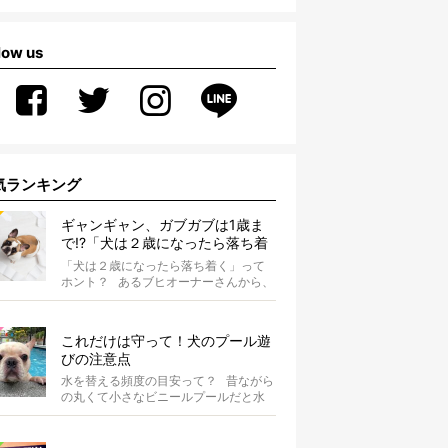
low us
気ランキング
ギャンギャン、ガブガブは1歳ま
で!?「犬は２歳になったら落ち着
く」という都市伝説は本当？
「犬は２歳になったら落ち着く」って
ホント？ あるブヒオーナーさんから、
こんな質問がありました。...
これだけは守って！犬のプール遊
びの注意点
水を替える頻度の目安って？ 昔ながら
の丸くて小さなビニールプールだと水
替えもさほど手間ではないけ...