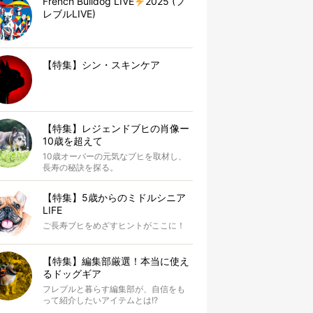
French Bulldog LIVE
2025 (フ
レブルLIVE)
【特集】シン・スキンケア
【特集】レジェンドブヒの肖像ー
10歳を超えて
10歳オーバーの元気なブヒを取材し、
長寿の秘訣を探る。
【特集】5歳からのミドルシニア
LIFE
ご長寿ブヒをめざすヒントがここに！
【特集】編集部厳選！本当に使え
るドッグギア
フレブルと暮らす編集部が、自信をも
って紹介したいアイテムとは!?