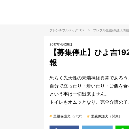
>
フレンチブルドッグTOP
フレブル里親/保護犬情報
2017年4月28日
【募集停止】ひよ吉19
報
恐らく先天性の末端神経異常であろう
自分で立ったり・歩いたり・ご飯を食
という事は一切出来ません。
トイレもオムツとなり、完全介護の子
#
里親保護犬（パグ）
#
里親保護犬（関東）