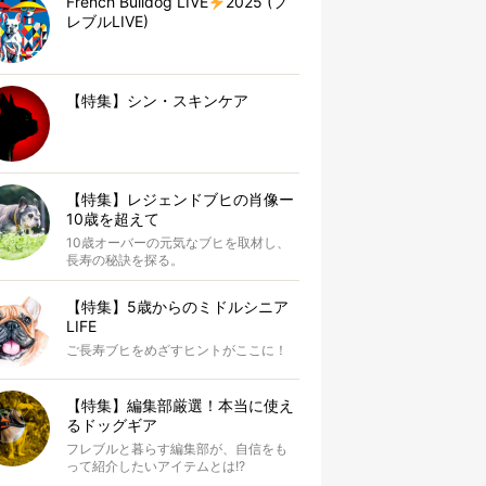
French Bulldog LIVE
2025 (フ
レブルLIVE)
【特集】シン・スキンケア
【特集】レジェンドブヒの肖像ー
10歳を超えて
10歳オーバーの元気なブヒを取材し、
長寿の秘訣を探る。
【特集】5歳からのミドルシニア
LIFE
ご長寿ブヒをめざすヒントがここに！
【特集】編集部厳選！本当に使え
るドッグギア
フレブルと暮らす編集部が、自信をも
って紹介したいアイテムとは!?