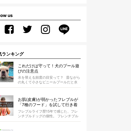
low us
気ランキング
これだけは守って！犬のプール遊
びの注意点
水を替える頻度の目安って？ 昔ながら
の丸くて小さなビニールプールだと水
替えもさほど手間ではないけ...
お肌(皮膚)が弱かったフレブルが
「7種のフード」を試して行き着
いた「病院知らず」の実体験
フレブルライフ歴15年で感じた、フレ
ンチブルドッグの個性。 フレンチブル
ドッグと暮らしはじめて15年になる筆
者...