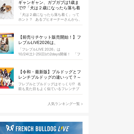
ギャンギャン、ガブガブは1歳ま
で!?「犬は２歳になったら落ち着
く」という都市伝説は本当？
「犬は２歳になったら落ち着く」って
ホント？ あるブヒオーナーさんから、
こんな質問がありました。...
【前売りチケット販売開始！】フ
レブルLIVE2026は、
10/24(土)-25(日)開催！フレブル
「フレブルLIVE 2026」は
だらけのキャンプ・前夜祭・バス
10/24(土)-25(日)の2days開催！ 「フ
プランも新登場!?
レブルLIV...
【令和・最新版】ブルドッグとフ
レンチブルドッグの違いって？～
徹底解説～
フレブルとブルドッグはそっくり!? 名
前も見た目もよく似ているフレンチブ
ルドッグとブルドッグ。...
人気ランキング一覧