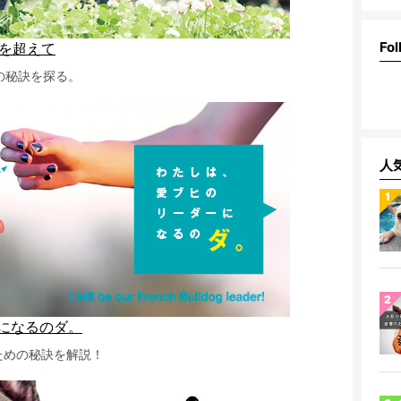
Fol
歳を超えて
の秘訣を探る。
人
になるのダ。
ための秘訣を解説！