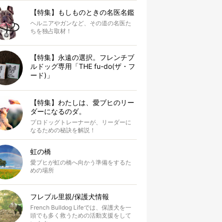
【特集】もしものときの名医名鑑
ヘルニアやガンなど、その道の名医た
ちを独占取材！
【特集】永遠の選択。フレンチブ
ルドッグ専用「THE fu-do(ザ・フ
ード)」
【特集】わたしは、愛ブヒのリー
ダーになるのダ。
プロドッグトレーナーが、リーダーに
なるための秘訣を解説！
虹の橋
愛ブヒが虹の橋へ向かう準備をするた
めの場所
フレブル里親/保護犬情報
French Bulldog Lifeでは、保護犬を一
頭でも多く救うための活動支援をして