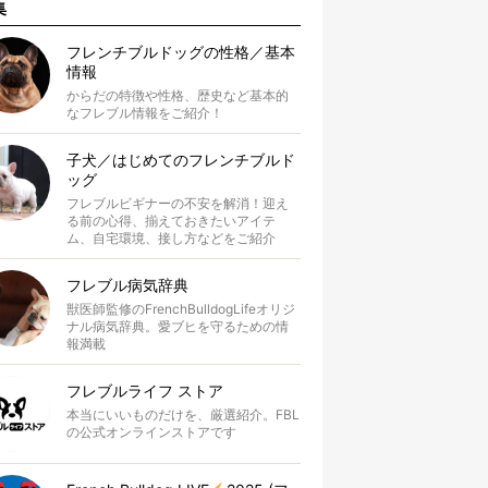
集
フレンチブルドッグの性格／基本
情報
からだの特徴や性格、歴史など基本的
なフレブル情報をご紹介！
子犬／はじめてのフレンチブルド
ッグ
フレブルビギナーの不安を解消！迎え
る前の心得、揃えておきたいアイテ
ム、自宅環境、接し方などをご紹介
フレブル病気辞典
獣医師監修のFrenchBulldogLifeオリジ
ナル病気辞典。愛ブヒを守るための情
報満載
フレブルライフ ストア
本当にいいものだけを、厳選紹介。FBL
の公式オンラインストアです