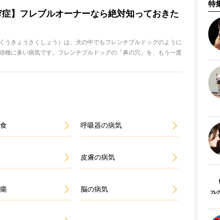
特
窄症】フレブルオーナーなら絶対知っておきた
くうきょうさくしょう）は、犬の中でもフレンチブルドッグのように
頭種に多い病気です。フレンチブルドッグの「鼻の穴」を、もう一度
ださい。他の犬種と比べて、穴が非常に狭いことがわかると思いま
た鼻もフレンチブルドッグのかわいさのひとつですが、本人たちにと
況を作り出しているのです。だって、空気を吸う隙間が小さいわけで
狭窄症の症状や治療についてご紹介しましょう。
食
呼吸器の病気
皮膚の病気
瘍
脳の病気