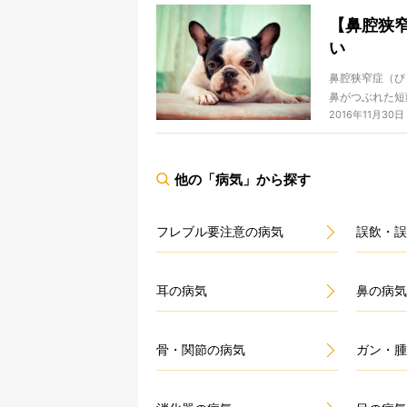
【鼻腔狭
い
鼻腔狭窄症（び
鼻がつぶれた短
2016年11月30日
よく見てみてく
す。このつぶれ
っては苦しい状
すから…。
他の「病気」から探す
それでは、鼻腔
フレブル要注意の病気
誤飲・誤
耳の病気
鼻の病気
骨・関節の病気
ガン・腫