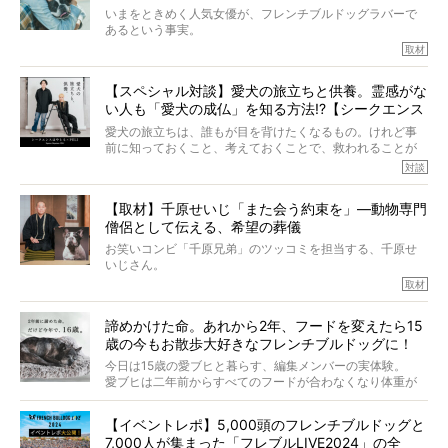
いまをときめく人気女優が、フレンチブルドッグラバーで
あるという事実。
そうです、その人は川口春奈さん。
取材
アムちゃんというパイドの女の子と暮らしています。
話を聞けば聞くほど、そして春奈さんとアムちゃんのやり
【スペシャル対談】愛犬の旅立ちと供養。霊感がな
とりを目の当たりにするほどに、そのフレンチブルドッグ
い人も「愛犬の成仏」を知る方法!?【シークエンス
愛がわたしたちのそれとまったく同じであることに、なん
だかうれしくなってしまったのでした。
はやとも×PELI】
愛犬の旅立ちは、誰もが目を背けたくなるもの。けれど事
春奈さんとアムちゃんのすてきな暮らしを、BUHI編集長の
前に知っておくこと、考えておくことで、救われることが
小西がいつくしみながら、切り取らせていただきます。
たくさんあります。
対談
今回は、お盆スペシャル企画。世間が認めるほどの霊視能
【取材】千原せいじ「また会う約束を」―動物専門
力をもつお笑い芸人「シークエンスはやとも」さんに、愛
僧侶として伝える、希望の葬儀
犬の旅立ちや供養についてインタビュー。
インタビュアー兼対談相手は、大の犬好きで心霊分野の知
お笑いコンビ「千原兄弟」のツッコミを担当する、千原せ
識にも長けているPELIさん。
いじさん。
取材
「愛犬が旅立ったあと、ベッドやおもちゃはどうすればい
今年で結成35周年を迎え、芸人としての活躍も目覚ましい
い？」「お骨はどうするべき？」「お花やお線香は喜んで
中、2024年5月に動物専門僧侶になり世間を驚かせまし
くれる？」
諦めかけた命。あれから2年、フードを変えたら15
た。
さらには、霊感がない人でも愛犬が成仏したことを知る方
歳の今もお散歩大好きなフレンチブルドッグに！
僧侶としての名は「靖賢（せいけん）」。
法まで。
当時54歳という年齢にして、なぜ動物専門僧侶という道を
今日は15歳の愛ブヒと暮らす、編集メンバーの実体験。
選んだのか。
愛ブヒは二年前からすべてのフードが合わなくなり体重が
お笑い芸人だからこそ暗くなりすぎない、むしろ心がスッ
また、愛犬の旅立ちとどのように向き合うべきなのか。
激減。検査をしても異常はなく「年齢のせいですね…」と言
と軽くなる。
「動物専門僧侶」という立場で、お話しをうかがいまし
われてしまいました。
永久保存版のスペシャル対談です！
【イベントレポ】5,000頭のフレンチブルドッグと
た。
もう諦めるしかないのかな…そんなとき、我が家に届いたの
7,000人が集まった「フレブルLIVE2024」の全
が「THE fu-do(ザ・フード)」の試食品でした。