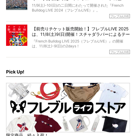
貌！
そして「THE fu-do(ザ・フード)」を食べつづけて二年、愛
11/9(土)-10(日)の二日間にわたって開催された『French
ブヒは15歳になり、今も元気にお散歩をしています。
Bulldog LIVE 2024（フレブルLIVE）』。
今回は、二年前の絶望から今までを包み隠さず、時系列で
今年はのべ5,000頭のフレンチブルドッグと7,000人のフレ
フレブルLIVE
お話しさせていただきます。
ブルオーナーが集まりました！
【前売りチケット販売開始！】フレブルLIVE 2025
day1の司会はフレブルラバーのロッチさん。day2の音楽フ
は、11/8(土)9(日)開催！スチャダラパーによるテー
ェスには世代ど真ん中のPUFFYが出演するなど、例年以上
に豪華なラインナップ。
マソング制作も決定
『French Bulldog LIVE 2025（フレブルLIVE）』の開催
北は北海道、南は鹿児島県から。全国のフレンチブルドッ
は、11/8(土)-9(日)の2days！
グが一堂に会した「フレブルLIVE2024」の模様を、詳しく
お得な前売りチケット、いよいよ販売スタートです！
フレブルLIVE
お届けです！
さらに今年はビッグニュースが。
なんと、ヒップホップグループ「スチャダラパー」がフレ
最後には2025年の情報もありますので、要チェックでござ
ブルLIVEのテーマソングを制作してくれることになりまし
います！
た！
Pick Up!
テーマソングの情報やお得な前売りチケットの販売情報な
ど、内容盛りだくさんでお送りしていますので、最後まで
お見逃しなく！
限定商品、続々入荷！