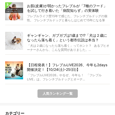
お肌(皮膚)が弱かったフレブルが「7種のフード」
を試して行き着いた「病院知らず」の実体験
フレブルライフ歴15年で感じた、フレンチブルドッグの個
性。 フレンチブルドッグと暮らしはじめて15年になる筆
者...
ギャンギャン、ガブガブは1歳まで!?「犬は２歳に
なったら落ち着く」という都市伝説は本当？
「犬は２歳になったら落ち着く」ってホント？ あるブヒオ
ーナーさんから、こんな質問がありました。...
【日程発表！】フレブルLIVE2026、今年も2days
開催決定！【10/24(土)-25(日)】
「フレブルLIVE2026」やるぜ、今年も！ 「フレブル
LIVE」は、フレンチブルドッグとオーナ...
人気ランキング一覧
カテゴリー