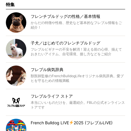
特集
フレンチブルドッグの性格／基本情報
からだの特徴や性格、歴史など基本的なフレブル情報をご
紹介！
子犬／はじめてのフレンチブルドッグ
フレブルビギナーの不安を解消！迎える前の心得、揃えて
おきたいアイテム、自宅環境、接し方などをご紹介
フレブル病気辞典
獣医師監修のFrenchBulldogLifeオリジナル病気辞典。愛ブ
ヒを守るための情報満載
フレブルライフ ストア
本当にいいものだけを、厳選紹介。FBLの公式オンラインス
トアです
French Bulldog LIVE
2025 (フレブルLIVE)