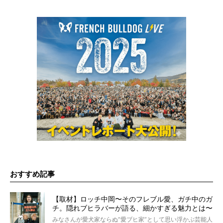
おすすめ記事
【取材】ロッチ中岡〜そのフレブル愛、ガチ中のガ
チ。隠れブヒラバーが語る、細かすぎる魅力とは〜
【前編】
みなさんが愛犬家ならぬ“愛ブヒ家”として思い浮かぶ芸能人