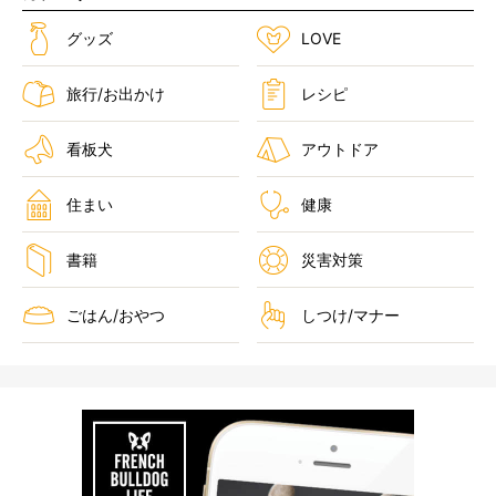
グッズ
LOVE
旅行/お出かけ
レシピ
看板犬
アウトドア
住まい
健康
書籍
災害対策
ごはん/おやつ
しつけ/マナー