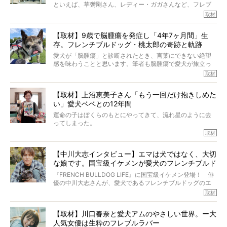
といえば、草彅剛さん、レディー・ガガさんなど、フレブ
ルを飼っている方が多いと思います。が、ロッチ中岡さん
取材
も、じつは大のフレブルラバーだというのをご存知です
か？ フレブルを飼っていないのにもかかわらず、中岡さ
【取材】9歳で脳腫瘍を発症し「4年7ヶ月間」生
んのインスタグラムを覗くと、たくさんのフレブルアカウ
存。フレンチブルドッグ・桃太郎の奇跡と軌跡
ントがフォローされていて、わが『FRENCH BULLDOG
LIFE』モデルのnicoやトーラスも、その中の一頭。
愛犬が「脳腫瘍」と診断されたとき、言葉にできない絶望
そんな中岡さんに、フレブルの魅力を語っていただきまし
感を味わうことと思います。筆者も脳腫瘍で愛犬が旅立っ
た。そのブヒ愛っぷりは、思ってた以上！ ガチ中のガチ
たひとり。だからこそ、どれほど厄介で困難な病気かを理
取材
でした!?
解をしているつもりです。「発症から1年生存すれば素晴ら
しい」とされるこの病気。
【取材】上沼恵美子さん「もう一回だけ抱きしめた
ところが、フレンチブルドッグの桃太郎は9歳で脳腫瘍を発
い」愛犬ベベとの12年間
症し、なんと4年7ヶ月間も生き抜いたのです。旅立ったと
きの年齢は13歳と11ヶ月、レジェンド級のレジェンドでし
運命の子はぼくらのもとにやってきて、流れ星のように去
た。さらには、治療後3年間は一度も発作が起きなかったと
ってしまった。
いいます。
その悲しみを語ることはなかなかむずかしい。
取材
この事実はフレンチブルドッグだけでなく、脳腫瘍と闘う
けれども、ぼくらはそのことについて考えたいし、泣き出
多くの犬たちに勇気と希望を与えるに違いありません。桃
しそうな飼い主さんを目の前にして、ほんのすこしでも寄
太郎のオーナーである佐藤さんご夫婦に、治療の選択やケ
【中川大志インタビュー】エマは犬ではなく、大切
り添いたいと思う。
アについて詳しくお話しをうかがいました。
な娘です。国宝級イケメンが愛犬のフレンチブルド
その悲しみをいますぐ解消することはできないが、話をき
いて、泣いたり笑ったりするのもいいだろう。
ッグと一緒に登場
『FRENCH BULLDOG LIFE』に国宝級イケメン登場！ 俳
こんな子だった、こんなにいい子だった、ほんとうに愛し
優の中川大志さんが、愛犬であるフレンチブルドッグのエ
ていたと。
マちゃん（2歳の女の子）にメロメロとの情報を聞きつけ、
取材
ぼくらは上沼恵美子さんのご自宅へ伺って、お話をきこう
中川さんを直撃。そのフレブル愛をたっぷり語っていただ
と思った。
きました。他のフレブルオーナーさん同様、濃すぎる親バ
【取材】川口春奈と愛犬アムのやさしい世界。ー大
カエピソードが次から次へと飛び出しました。
人気女優は生粋のフレブルラバー