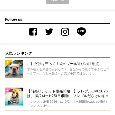
Follow us
人気ランキング
これだけは守って！犬のプール遊びの注意点
水を替える頻度の目安って？ 昔ながらの丸くて小さなビニ
ールプールだと水替えもさほど手間ではないけ...
【前売りチケット販売開始！】フレブルLIVE2026
は、10/24(土)-25(日)開催！フレブルだらけのキャ
ンプ・前夜祭・バスプランも新登場!?
「フレブルLIVE 2026」は10/24(土)-25(日)の2days開催！
「フレブルLIV...