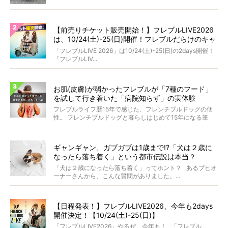
【前売りチケット販売開始！】フレブルLIVE2026
は、10/24(土)-25(日)開催！フレブルだらけのキャ
ンプ・前夜祭・バスプランも新登場!?
「フレブルLIVE 2026」は10/24(土)-25(日)の2days開催！
「フレブルLIV...
お肌(皮膚)が弱かったフレブルが「7種のフード」
を試して行き着いた「病院知らず」の実体験
フレブルライフ歴15年で感じた、フレンチブルドッグの個
性。 フレンチブルドッグと暮らしはじめて15年になる筆
者...
ギャンギャン、ガブガブは1歳まで!?「犬は２歳に
なったら落ち着く」という都市伝説は本当？
「犬は２歳になったら落ち着く」ってホント？ あるブヒオ
ーナーさんから、こんな質問がありました。...
【日程発表！】フレブルLIVE2026、今年も2days
開催決定！【10/24(土)-25(日)】
「フレブルLIVE2026」やるぜ、今年も！ 「フレブル