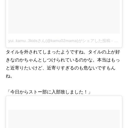
yui..kamu..3kidsさん(@kamu02mama)がシェアした投稿
-
2017 1
タイルを外されてしまったようですね。タイルの上が好
きなのかちゃんとしつけられているのかな。本当はもっ
と近寄りたいけど、近寄りすぎるのも危ないですもん
ね。
「今日からストー部に入部致しました！」