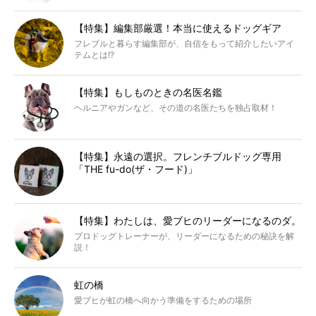
【特集】編集部厳選！本当に使えるドッグギア
フレブルと暮らす編集部が、自信をもって紹介したいアイ
テムとは!?
【特集】もしものときの名医名鑑
ヘルニアやガンなど、その道の名医たちを独占取材！
【特集】永遠の選択。フレンチブルドッグ専用
「THE fu-do(ザ・フード)」
【特集】わたしは、愛ブヒのリーダーになるのダ。
プロドッグトレーナーが、リーダーになるための秘訣を解
説！
虹の橋
愛ブヒが虹の橋へ向かう準備をするための場所