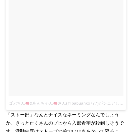
ばぶちん
&あんちゃん
さん(@babuanko777)がシェアした投稿
「ストー部」なんとナイスなネーミングなんでしょう
か。きっとたくさんのブヒから入部希望が殺到しそうで
す。活動内容はストーブの前でいびきをかいて寝るこ