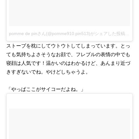
pomme de pinさん(@pomme910.pin513)がシェアした投稿
-
201
ストーブを枕にしてウトウトしてしまっています。とっ
ても気持ちよさそうなお顔で、フレブルの表情の中でも
寝顔は人気です！温かいのはわかるけど、あんまり近づ
きすぎないでね。やけどしちゃうよ。
「やっぱここがサイコーだよね。」