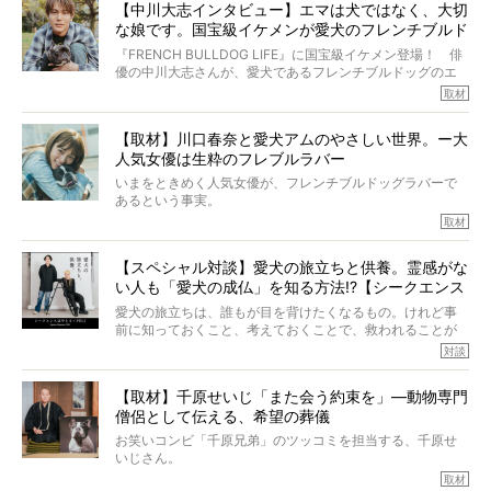
太郎のオーナーである佐藤さんご夫婦に、治療の選択やケ
【中川大志インタビュー】エマは犬ではなく、大切
り添いたいと思う。
アについて詳しくお話しをうかがいました。
な娘です。国宝級イケメンが愛犬のフレンチブルド
その悲しみをいますぐ解消することはできないが、話をき
いて、泣いたり笑ったりするのもいいだろう。
ッグと一緒に登場
『FRENCH BULLDOG LIFE』に国宝級イケメン登場！ 俳
こんな子だった、こんなにいい子だった、ほんとうに愛し
優の中川大志さんが、愛犬であるフレンチブルドッグのエ
ていたと。
マちゃん（2歳の女の子）にメロメロとの情報を聞きつけ、
取材
ぼくらは上沼恵美子さんのご自宅へ伺って、お話をきこう
中川さんを直撃。そのフレブル愛をたっぷり語っていただ
と思った。
きました。他のフレブルオーナーさん同様、濃すぎる親バ
【取材】川口春奈と愛犬アムのやさしい世界。ー大
カエピソードが次から次へと飛び出しました。
人気女優は生粋のフレブルラバー
いまをときめく人気女優が、フレンチブルドッグラバーで
あるという事実。
そうです、その人は川口春奈さん。
取材
アムちゃんというパイドの女の子と暮らしています。
話を聞けば聞くほど、そして春奈さんとアムちゃんのやり
【スペシャル対談】愛犬の旅立ちと供養。霊感がな
とりを目の当たりにするほどに、そのフレンチブルドッグ
い人も「愛犬の成仏」を知る方法!?【シークエンス
愛がわたしたちのそれとまったく同じであることに、なん
だかうれしくなってしまったのでした。
はやとも×PELI】
愛犬の旅立ちは、誰もが目を背けたくなるもの。けれど事
春奈さんとアムちゃんのすてきな暮らしを、BUHI編集長の
前に知っておくこと、考えておくことで、救われることが
小西がいつくしみながら、切り取らせていただきます。
たくさんあります。
対談
今回は、お盆スペシャル企画。世間が認めるほどの霊視能
【取材】千原せいじ「また会う約束を」―動物専門
力をもつお笑い芸人「シークエンスはやとも」さんに、愛
僧侶として伝える、希望の葬儀
犬の旅立ちや供養についてインタビュー。
インタビュアー兼対談相手は、大の犬好きで心霊分野の知
お笑いコンビ「千原兄弟」のツッコミを担当する、千原せ
識にも長けているPELIさん。
いじさん。
取材
「愛犬が旅立ったあと、ベッドやおもちゃはどうすればい