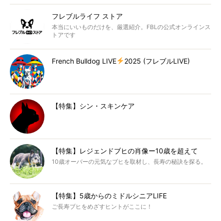
フレブルライフ ストア
本当にいいものだけを、厳選紹介。FBLの公式オンラインス
トアです
French Bulldog LIVE
2025 (フレブルLIVE)
【特集】シン・スキンケア
【特集】レジェンドブヒの肖像ー10歳を超えて
10歳オーバーの元気なブヒを取材し、長寿の秘訣を探る。
【特集】5歳からのミドルシニアLIFE
ご長寿ブヒをめざすヒントがここに！