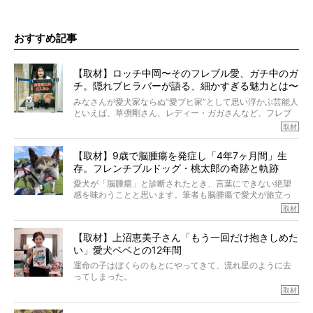
おすすめ記事
【取材】ロッチ中岡〜そのフレブル愛、ガチ中のガ
チ。隠れブヒラバーが語る、細かすぎる魅力とは〜
【前編】
みなさんが愛犬家ならぬ“愛ブヒ家”として思い浮かぶ芸能人
といえば、草彅剛さん、レディー・ガガさんなど、フレブ
ルを飼っている方が多いと思います。が、ロッチ中岡さん
取材
も、じつは大のフレブルラバーだというのをご存知です
か？ フレブルを飼っていないのにもかかわらず、中岡さ
【取材】9歳で脳腫瘍を発症し「4年7ヶ月間」生
んのインスタグラムを覗くと、たくさんのフレブルアカウ
存。フレンチブルドッグ・桃太郎の奇跡と軌跡
ントがフォローされていて、わが『FRENCH BULLDOG
LIFE』モデルのnicoやトーラスも、その中の一頭。
愛犬が「脳腫瘍」と診断されたとき、言葉にできない絶望
そんな中岡さんに、フレブルの魅力を語っていただきまし
感を味わうことと思います。筆者も脳腫瘍で愛犬が旅立っ
た。そのブヒ愛っぷりは、思ってた以上！ ガチ中のガチ
たひとり。だからこそ、どれほど厄介で困難な病気かを理
取材
でした!?
解をしているつもりです。「発症から1年生存すれば素晴ら
しい」とされるこの病気。
【取材】上沼恵美子さん「もう一回だけ抱きしめた
ところが、フレンチブルドッグの桃太郎は9歳で脳腫瘍を発
い」愛犬ベベとの12年間
症し、なんと4年7ヶ月間も生き抜いたのです。旅立ったと
きの年齢は13歳と11ヶ月、レジェンド級のレジェンドでし
運命の子はぼくらのもとにやってきて、流れ星のように去
た。さらには、治療後3年間は一度も発作が起きなかったと
ってしまった。
いいます。
その悲しみを語ることはなかなかむずかしい。
取材
この事実はフレンチブルドッグだけでなく、脳腫瘍と闘う
けれども、ぼくらはそのことについて考えたいし、泣き出
多くの犬たちに勇気と希望を与えるに違いありません。桃
しそうな飼い主さんを目の前にして、ほんのすこしでも寄