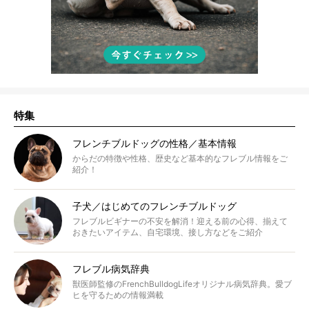
特集
フレンチブルドッグの性格／基本情報
からだの特徴や性格、歴史など基本的なフレブル情報をご
紹介！
子犬／はじめてのフレンチブルドッグ
フレブルビギナーの不安を解消！迎える前の心得、揃えて
おきたいアイテム、自宅環境、接し方などをご紹介
フレブル病気辞典
獣医師監修のFrenchBulldogLifeオリジナル病気辞典。愛ブ
ヒを守るための情報満載