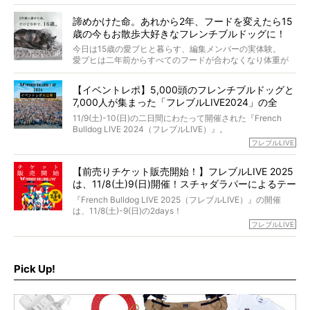
今年で結成35周年を迎え、芸人としての活躍も目覚ましい
い？」「お骨はどうするべき？」「お花やお線香は喜んで
中、2024年5月に動物専門僧侶になり世間を驚かせまし
くれる？」
諦めかけた命。あれから2年、フードを変えたら15
た。
さらには、霊感がない人でも愛犬が成仏したことを知る方
歳の今もお散歩大好きなフレンチブルドッグに！
僧侶としての名は「靖賢（せいけん）」。
法まで。
当時54歳という年齢にして、なぜ動物専門僧侶という道を
今日は15歳の愛ブヒと暮らす、編集メンバーの実体験。
選んだのか。
愛ブヒは二年前からすべてのフードが合わなくなり体重が
お笑い芸人だからこそ暗くなりすぎない、むしろ心がスッ
また、愛犬の旅立ちとどのように向き合うべきなのか。
激減。検査をしても異常はなく「年齢のせいですね…」と言
と軽くなる。
「動物専門僧侶」という立場で、お話しをうかがいまし
われてしまいました。
永久保存版のスペシャル対談です！
【イベントレポ】5,000頭のフレンチブルドッグと
た。
もう諦めるしかないのかな…そんなとき、我が家に届いたの
7,000人が集まった「フレブルLIVE2024」の全
が「THE fu-do(ザ・フード)」の試食品でした。
貌！
そして「THE fu-do(ザ・フード)」を食べつづけて二年、愛
11/9(土)-10(日)の二日間にわたって開催された『French
ブヒは15歳になり、今も元気にお散歩をしています。
Bulldog LIVE 2024（フレブルLIVE）』。
今回は、二年前の絶望から今までを包み隠さず、時系列で
今年はのべ5,000頭のフレンチブルドッグと7,000人のフレ
フレブルLIVE
お話しさせていただきます。
ブルオーナーが集まりました！
【前売りチケット販売開始！】フレブルLIVE 2025
day1の司会はフレブルラバーのロッチさん。day2の音楽フ
は、11/8(土)9(日)開催！スチャダラパーによるテー
ェスには世代ど真ん中のPUFFYが出演するなど、例年以上
に豪華なラインナップ。
マソング制作も決定
『French Bulldog LIVE 2025（フレブルLIVE）』の開催
北は北海道、南は鹿児島県から。全国のフレンチブルドッ
は、11/8(土)-9(日)の2days！
グが一堂に会した「フレブルLIVE2024」の模様を、詳しく
お得な前売りチケット、いよいよ販売スタートです！
フレブルLIVE
お届けです！
さらに今年はビッグニュースが。
なんと、ヒップホップグループ「スチャダラパー」がフレ
最後には2025年の情報もありますので、要チェックでござ
ブルLIVEのテーマソングを制作してくれることになりまし
います！
た！
Pick Up!
テーマソングの情報やお得な前売りチケットの販売情報な
ど、内容盛りだくさんでお送りしていますので、最後まで