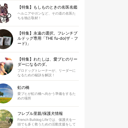
【特集】もしものときの名医名鑑
ヘルニアやガンなど、その道の名医た
ちを独占取材！
【特集】永遠の選択。フレンチブ
ルドッグ専用「THE fu-do(ザ・フ
ード)」
【特集】わたしは、愛ブヒのリー
ダーになるのダ。
プロドッグトレーナーが、リーダーに
なるための秘訣を解説！
虹の橋
愛ブヒが虹の橋へ向かう準備をするた
めの場所
フレブル里親/保護犬情報
French Bulldog Lifeでは、保護犬を一
頭でも多く救うための活動支援をして