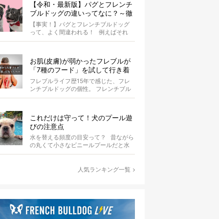
【令和・最新版】パグとフレンチ
ブルドッグの違いってなに？～徹
底解説～
【事実！】パグとフレンチブルドッグ
って、よく間違われる！ 例えばそれ
は、愛ブヒとのお散歩中。 &...
お肌(皮膚)が弱かったフレブルが
「7種のフード」を試して行き着
いた「病院知らず」の実体験
フレブルライフ歴15年で感じた、フレ
ンチブルドッグの個性。 フレンチブル
ドッグと暮らしはじめて15年になる筆
者...
これだけは守って！犬のプール遊
びの注意点
水を替える頻度の目安って？ 昔ながら
の丸くて小さなビニールプールだと水
替えもさほど手間ではないけ...
人気ランキング一覧