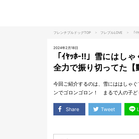
>
>
フレンチブルドッグTOP
フレブル
LOVE
「ｲ
2024年2月18日
「ｲﾔｯﾎ-!!」雪には
全力で振り切ってた【
今回ご紹介するのは、雪にははしゃぐ
ンでゴロンゴロン！ まるで人の子ど
Share
Tweet