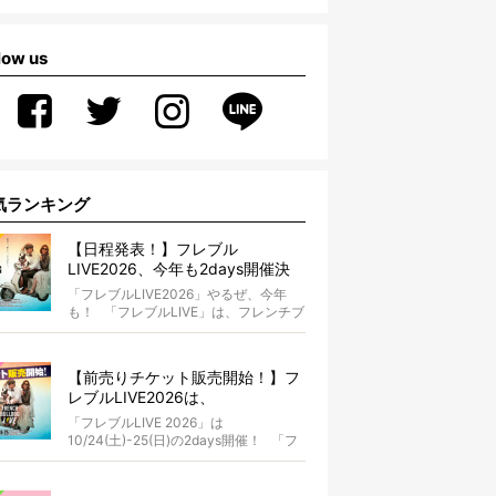
low us
気ランキング
【日程発表！】フレブル
LIVE2026、今年も2days開催決
定！【10/24(土)-25(日)】
「フレブルLIVE2026」やるぜ、今年
も！ 「フレブルLIVE」は、フレンチブ
ルドッグとオーナ...
【前売りチケット販売開始！】フ
レブルLIVE2026は、
10/24(土)-25(日)開催！フレブル
「フレブルLIVE 2026」は
だらけのキャンプ・前夜祭・バス
10/24(土)-25(日)の2days開催！ 「フ
プランも新登場!?
レブルLIV...