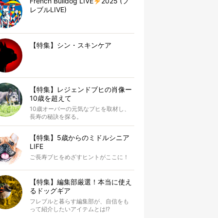
French Bulldog LIVE
2025 (フ
レブルLIVE)
【特集】シン・スキンケア
【特集】レジェンドブヒの肖像ー
10歳を超えて
10歳オーバーの元気なブヒを取材し、
長寿の秘訣を探る。
【特集】5歳からのミドルシニア
LIFE
ご長寿ブヒをめざすヒントがここに！
【特集】編集部厳選！本当に使え
るドッグギア
フレブルと暮らす編集部が、自信をも
って紹介したいアイテムとは!?