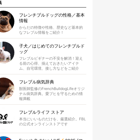
集
フレンチブルドッグの性格／基本
情報
からだの特徴や性格、歴史など基本的
なフレブル情報をご紹介！
子犬／はじめてのフレンチブルド
ッグ
フレブルビギナーの不安を解消！迎え
る前の心得、揃えておきたいアイテ
ム、自宅環境、接し方などをご紹介
フレブル病気辞典
獣医師監修のFrenchBulldogLifeオリジ
ナル病気辞典。愛ブヒを守るための情
報満載
フレブルライフ ストア
本当にいいものだけを、厳選紹介。FBL
の公式オンラインストアです