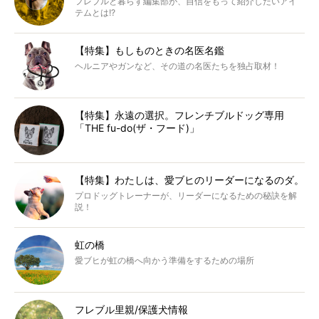
フレブルと暮らす編集部が、自信をもって紹介したいアイ
テムとは!?
【特集】もしものときの名医名鑑
ヘルニアやガンなど、その道の名医たちを独占取材！
【特集】永遠の選択。フレンチブルドッグ専用
「THE fu-do(ザ・フード)」
【特集】わたしは、愛ブヒのリーダーになるのダ。
プロドッグトレーナーが、リーダーになるための秘訣を解
説！
虹の橋
愛ブヒが虹の橋へ向かう準備をするための場所
フレブル里親/保護犬情報