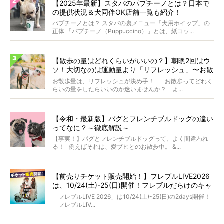
【2025年最新】スタバのパプチーノとは？日本で
の提供状況＆犬同伴OK店舗一覧も紹介！
パプチーノとは？ スタバの裏メニュー「犬用ホイップ」の
正体 「パプチーノ（Puppuccino）」とは、紙コッ...
【散歩の量はどれくらいがいいの？】朝晩2回はウ
ソ！大切なのは運動量より「リフレッシュ」〜お散
歩にまつわる疑問FAQつき〜
お散歩量は、リフレッシュが決め手！ お散歩ってどれく
らいの量をしたらいいのか迷いませんか？ よ...
【令和・最新版】パグとフレンチブルドッグの違い
ってなに？～徹底解説～
【事実！】パグとフレンチブルドッグって、よく間違われ
る！ 例えばそれは、愛ブヒとのお散歩中。 &...
【前売りチケット販売開始！】フレブルLIVE2026
は、10/24(土)-25(日)開催！フレブルだらけのキャ
ンプ・前夜祭・バスプランも新登場!?
「フレブルLIVE 2026」は10/24(土)-25(日)の2days開催！
「フレブルLIV...