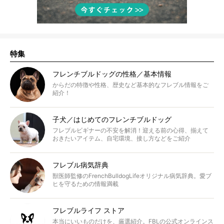
特集
フレンチブルドッグの性格／基本情報
からだの特徴や性格、歴史など基本的なフレブル情報をご
紹介！
子犬／はじめてのフレンチブルドッグ
フレブルビギナーの不安を解消！迎える前の心得、揃えて
おきたいアイテム、自宅環境、接し方などをご紹介
フレブル病気辞典
獣医師監修のFrenchBulldogLifeオリジナル病気辞典。愛ブ
ヒを守るための情報満載
フレブルライフ ストア
本当にいいものだけを、厳選紹介。FBLの公式オンラインス