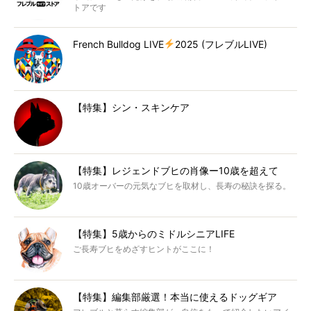
トアです
French Bulldog LIVE
2025 (フレブルLIVE)
【特集】シン・スキンケア
【特集】レジェンドブヒの肖像ー10歳を超えて
10歳オーバーの元気なブヒを取材し、長寿の秘訣を探る。
【特集】5歳からのミドルシニアLIFE
ご長寿ブヒをめざすヒントがここに！
【特集】編集部厳選！本当に使えるドッグギア