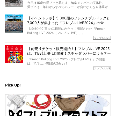
法まで。
当時54歳という年齢にして、なぜ動物専門僧侶という道を
今日は15歳の愛ブヒと暮らす、編集メンバーの実体験。
選んだのか。
愛ブヒは二年前からすべてのフードが合わなくなり体重が
お笑い芸人だからこそ暗くなりすぎない、むしろ心がスッ
また、愛犬の旅立ちとどのように向き合うべきなのか。
激減。検査をしても異常はなく「年齢のせいですね…」と言
と軽くなる。
「動物専門僧侶」という立場で、お話しをうかがいまし
われてしまいました。
永久保存版のスペシャル対談です！
【イベントレポ】5,000頭のフレンチブルドッグと
た。
もう諦めるしかないのかな…そんなとき、我が家に届いたの
7,000人が集まった「フレブルLIVE2024」の全
が「THE fu-do(ザ・フード)」の試食品でした。
貌！
そして「THE fu-do(ザ・フード)」を食べつづけて二年、愛
11/9(土)-10(日)の二日間にわたって開催された『French
ブヒは15歳になり、今も元気にお散歩をしています。
Bulldog LIVE 2024（フレブルLIVE）』。
今回は、二年前の絶望から今までを包み隠さず、時系列で
今年はのべ5,000頭のフレンチブルドッグと7,000人のフレ
フレブルLIVE
お話しさせていただきます。
ブルオーナーが集まりました！
【前売りチケット販売開始！】フレブルLIVE 2025
day1の司会はフレブルラバーのロッチさん。day2の音楽フ
は、11/8(土)9(日)開催！スチャダラパーによるテー
ェスには世代ど真ん中のPUFFYが出演するなど、例年以上
に豪華なラインナップ。
マソング制作も決定
『French Bulldog LIVE 2025（フレブルLIVE）』の開催
北は北海道、南は鹿児島県から。全国のフレンチブルドッ
は、11/8(土)-9(日)の2days！
グが一堂に会した「フレブルLIVE2024」の模様を、詳しく
お得な前売りチケット、いよいよ販売スタートです！
フレブルLIVE
お届けです！
さらに今年はビッグニュースが。
なんと、ヒップホップグループ「スチャダラパー」がフレ
最後には2025年の情報もありますので、要チェックでござ
ブルLIVEのテーマソングを制作してくれることになりまし
います！
た！
Pick Up!
テーマソングの情報やお得な前売りチケットの販売情報な
ど、内容盛りだくさんでお送りしていますので、最後まで
お見逃しなく！