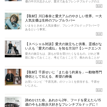
優の中川大志さんが、愛犬であるフレンチブルドッグのエ
ていたと。
マちゃん（2歳の女の子）にメロメロとの情報を聞きつけ、
取材
ぼくらは上沼恵美子さんのご自宅へ伺って、お話をきこう
中川さんを直撃。そのフレブル愛をたっぷり語っていただ
と思った。
きました。他のフレブルオーナーさん同様、濃すぎる親バ
【取材】川口春奈と愛犬アムのやさしい世界。ー大
カエピソードが次から次へと飛び出しました。
人気女優は生粋のフレブルラバー
いまをときめく人気女優が、フレンチブルドッグラバーで
あるという事実。
そうです、その人は川口春奈さん。
取材
アムちゃんというパイドの女の子と暮らしています。
話を聞けば聞くほど、そして春奈さんとアムちゃんのやり
【スペシャル対談】愛犬の旅立ちと供養。霊感がな
とりを目の当たりにするほどに、そのフレンチブルドッグ
い人も「愛犬の成仏」を知る方法!?【シークエンス
愛がわたしたちのそれとまったく同じであることに、なん
だかうれしくなってしまったのでした。
はやとも×PELI】
愛犬の旅立ちは、誰もが目を背けたくなるもの。けれど事
春奈さんとアムちゃんのすてきな暮らしを、BUHI編集長の
前に知っておくこと、考えておくことで、救われることが
小西がいつくしみながら、切り取らせていただきます。
たくさんあります。
対談
今回は、お盆スペシャル企画。世間が認めるほどの霊視能
【取材】千原せいじ「また会う約束を」―動物専門
力をもつお笑い芸人「シークエンスはやとも」さんに、愛
僧侶として伝える、希望の葬儀
犬の旅立ちや供養についてインタビュー。
インタビュアー兼対談相手は、大の犬好きで心霊分野の知
お笑いコンビ「千原兄弟」のツッコミを担当する、千原せ
識にも長けているPELIさん。
いじさん。
取材
「愛犬が旅立ったあと、ベッドやおもちゃはどうすればい
今年で結成35周年を迎え、芸人としての活躍も目覚ましい
い？」「お骨はどうするべき？」「お花やお線香は喜んで
中、2024年5月に動物専門僧侶になり世間を驚かせまし
くれる？」
諦めかけた命。あれから2年、フードを変えたら15
た。
さらには、霊感がない人でも愛犬が成仏したことを知る方
歳の今もお散歩大好きなフレンチブルドッグに！
僧侶としての名は「靖賢（せいけん）」。