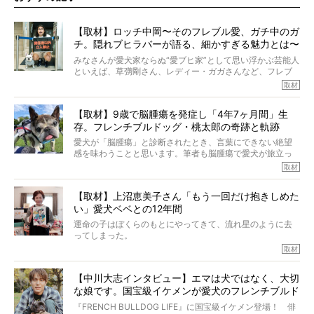
【取材】ロッチ中岡〜そのフレブル愛、ガチ中のガ
チ。隠れブヒラバーが語る、細かすぎる魅力とは〜
【前編】
みなさんが愛犬家ならぬ“愛ブヒ家”として思い浮かぶ芸能人
といえば、草彅剛さん、レディー・ガガさんなど、フレブ
ルを飼っている方が多いと思います。が、ロッチ中岡さん
取材
も、じつは大のフレブルラバーだというのをご存知です
か？ フレブルを飼っていないのにもかかわらず、中岡さ
【取材】9歳で脳腫瘍を発症し「4年7ヶ月間」生
んのインスタグラムを覗くと、たくさんのフレブルアカウ
存。フレンチブルドッグ・桃太郎の奇跡と軌跡
ントがフォローされていて、わが『FRENCH BULLDOG
LIFE』モデルのnicoやトーラスも、その中の一頭。
愛犬が「脳腫瘍」と診断されたとき、言葉にできない絶望
そんな中岡さんに、フレブルの魅力を語っていただきまし
感を味わうことと思います。筆者も脳腫瘍で愛犬が旅立っ
た。そのブヒ愛っぷりは、思ってた以上！ ガチ中のガチ
たひとり。だからこそ、どれほど厄介で困難な病気かを理
取材
でした!?
解をしているつもりです。「発症から1年生存すれば素晴ら
しい」とされるこの病気。
【取材】上沼恵美子さん「もう一回だけ抱きしめた
ところが、フレンチブルドッグの桃太郎は9歳で脳腫瘍を発
い」愛犬ベベとの12年間
症し、なんと4年7ヶ月間も生き抜いたのです。旅立ったと
きの年齢は13歳と11ヶ月、レジェンド級のレジェンドでし
運命の子はぼくらのもとにやってきて、流れ星のように去
た。さらには、治療後3年間は一度も発作が起きなかったと
ってしまった。
いいます。
その悲しみを語ることはなかなかむずかしい。
取材
この事実はフレンチブルドッグだけでなく、脳腫瘍と闘う
けれども、ぼくらはそのことについて考えたいし、泣き出
多くの犬たちに勇気と希望を与えるに違いありません。桃
しそうな飼い主さんを目の前にして、ほんのすこしでも寄
太郎のオーナーである佐藤さんご夫婦に、治療の選択やケ
【中川大志インタビュー】エマは犬ではなく、大切
り添いたいと思う。
アについて詳しくお話しをうかがいました。
な娘です。国宝級イケメンが愛犬のフレンチブルド
その悲しみをいますぐ解消することはできないが、話をき
いて、泣いたり笑ったりするのもいいだろう。
ッグと一緒に登場
『FRENCH BULLDOG LIFE』に国宝級イケメン登場！ 俳
こんな子だった、こんなにいい子だった、ほんとうに愛し