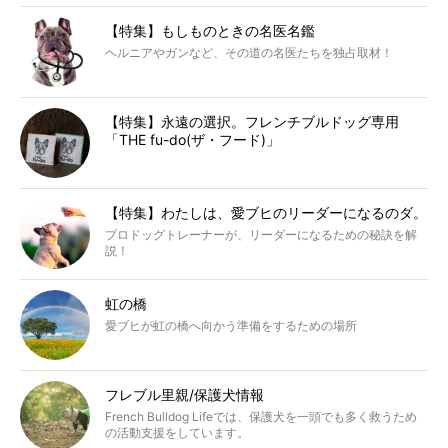
【特集】もしものときの名医名鑑
ヘルニアやガンなど、その道の名医たちを独占取材！
【特集】永遠の選択。フレンチブルドッグ専用
「THE fu-do(ザ・フード)」
【特集】わたしは、愛ブヒのリーダーになるのダ。
プロドッグトレーナーが、リーダーになるための秘訣を解
説！
虹の橋
愛ブヒが虹の橋へ向かう準備をするための場所
フレブル里親/保護犬情報
French Bulldog Lifeでは、保護犬を一頭でも多く救うため
の活動支援をしています。