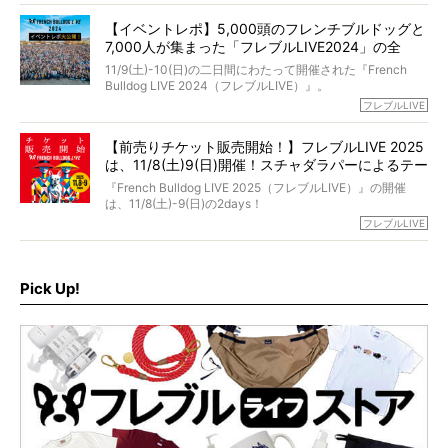
激減。検査をしても異常はなく「年齢のせいですね…」と言
と軽くなる。
「動物専門僧侶」という立場で、お話しをうかがいまし
われてしまいました。
永久保存版のスペシャル対談です！
【イベントレポ】5,000頭のフレンチブルドッグと
た。
もう諦めるしかないのかな…そんなとき、我が家に届いたの
7,000人が集まった「フレブルLIVE2024」の全
が「THE fu-do(ザ・フード)」の試食品でした。
貌！
そして「THE fu-do(ザ・フード)」を食べつづけて二年、愛
11/9(土)-10(日)の二日間にわたって開催された『French
ブヒは15歳になり、今も元気にお散歩をしています。
Bulldog LIVE 2024（フレブルLIVE）』。
今回は、二年前の絶望から今までを包み隠さず、時系列で
今年はのべ5,000頭のフレンチブルドッグと7,000人のフレ
フレブルLIVE
お話しさせていただきます。
ブルオーナーが集まりました！
【前売りチケット販売開始！】フレブルLIVE 2025
day1の司会はフレブルラバーのロッチさん。day2の音楽フ
は、11/8(土)9(日)開催！スチャダラパーによるテー
ェスには世代ど真ん中のPUFFYが出演するなど、例年以上
に豪華なラインナップ。
マソング制作も決定
『French Bulldog LIVE 2025（フレブルLIVE）』の開催
北は北海道、南は鹿児島県から。全国のフレンチブルドッ
は、11/8(土)-9(日)の2days！
グが一堂に会した「フレブルLIVE2024」の模様を、詳しく
お得な前売りチケット、いよいよ販売スタートです！
フレブルLIVE
お届けです！
さらに今年はビッグニュースが。
なんと、ヒップホップグループ「スチャダラパー」がフレ
最後には2025年の情報もありますので、要チェックでござ
ブルLIVEのテーマソングを制作してくれることになりまし
います！
た！
Pick Up!
テーマソングの情報やお得な前売りチケットの販売情報な
ど、内容盛りだくさんでお送りしていますので、最後まで
お見逃しなく！