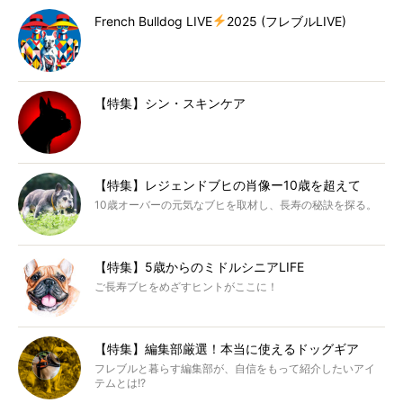
French Bulldog LIVE
2025 (フレブルLIVE)
【特集】シン・スキンケア
【特集】レジェンドブヒの肖像ー10歳を超えて
10歳オーバーの元気なブヒを取材し、長寿の秘訣を探る。
【特集】5歳からのミドルシニアLIFE
ご長寿ブヒをめざすヒントがここに！
【特集】編集部厳選！本当に使えるドッグギア
フレブルと暮らす編集部が、自信をもって紹介したいアイ
テムとは!?