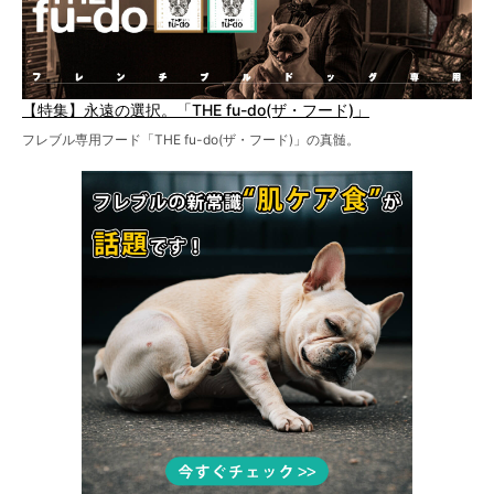
【特集】永遠の選択。「THE fu-do(ザ・フード)」
フレブル専用フード「THE fu-do(ザ・フード)」の真髄。