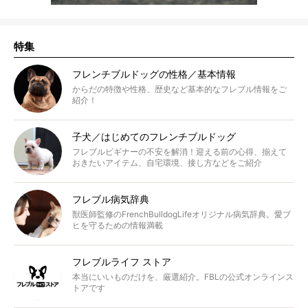
特集
フレンチブルドッグの性格／基本情報
からだの特徴や性格、歴史など基本的なフレブル情報をご
紹介！
子犬／はじめてのフレンチブルドッグ
フレブルビギナーの不安を解消！迎える前の心得、揃えて
おきたいアイテム、自宅環境、接し方などをご紹介
フレブル病気辞典
獣医師監修のFrenchBulldogLifeオリジナル病気辞典。愛ブ
ヒを守るための情報満載
フレブルライフ ストア
本当にいいものだけを、厳選紹介。FBLの公式オンラインス
トアです