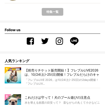
特集一覧
Follow us
人気ランキング
【前売りチケット販売開始！】フレブルLIVE2026
は、10/24(土)-25(日)開催！フレブルだらけのキャ
ンプ・前夜祭・バスプランも新登場!?
「フレブルLIVE 2026」は10/24(土)-25(日)の2days開催！
「フレブルLIV...
これだけは守って！犬のプール遊びの注意点
水を替える頻度の目安って？ 昔ながらの丸くて小さなビニ