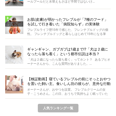
ールプールだと水替えもさほど手間ではないけ...
お肌(皮膚)が弱かったフレブルが「7種のフード」
を試して行き着いた「病院知らず」の実体験
フレブルライフ歴15年で感じた、フレンチブルドッグの個
性。 フレンチブルドッグと暮らしはじめて15年になる筆
者...
ギャンギャン、ガブガブは1歳まで!?「犬は２歳に
なったら落ち着く」という都市伝説は本当？
「犬は２歳になったら落ち着く」ってホント？ あるブヒオ
ーナーさんから、こんな質問がありました。...
【検証動画】寝ているフレブルの前にそっとおやつ
を置いた飼い主。食いしん坊の彼らが、意外な行動
に出た！
オーナーさんが、おやつを設置。 フレブルクリームの女
子・こうめさん。この日、おうちで気持ちよく眠っていた
ところ...
人気ランキング一覧