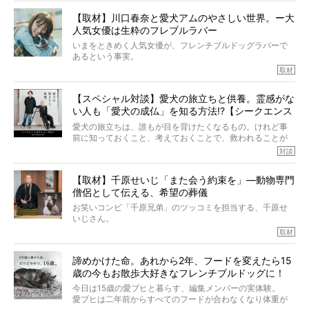
と思った。
きました。他のフレブルオーナーさん同様、濃すぎる親バ
【取材】川口春奈と愛犬アムのやさしい世界。ー大
カエピソードが次から次へと飛び出しました。
人気女優は生粋のフレブルラバー
いまをときめく人気女優が、フレンチブルドッグラバーで
あるという事実。
そうです、その人は川口春奈さん。
取材
アムちゃんというパイドの女の子と暮らしています。
話を聞けば聞くほど、そして春奈さんとアムちゃんのやり
【スペシャル対談】愛犬の旅立ちと供養。霊感がな
とりを目の当たりにするほどに、そのフレンチブルドッグ
い人も「愛犬の成仏」を知る方法!?【シークエンス
愛がわたしたちのそれとまったく同じであることに、なん
だかうれしくなってしまったのでした。
はやとも×PELI】
愛犬の旅立ちは、誰もが目を背けたくなるもの。けれど事
春奈さんとアムちゃんのすてきな暮らしを、BUHI編集長の
前に知っておくこと、考えておくことで、救われることが
小西がいつくしみながら、切り取らせていただきます。
たくさんあります。
対談
今回は、お盆スペシャル企画。世間が認めるほどの霊視能
【取材】千原せいじ「また会う約束を」―動物専門
力をもつお笑い芸人「シークエンスはやとも」さんに、愛
僧侶として伝える、希望の葬儀
犬の旅立ちや供養についてインタビュー。
インタビュアー兼対談相手は、大の犬好きで心霊分野の知
お笑いコンビ「千原兄弟」のツッコミを担当する、千原せ
識にも長けているPELIさん。
いじさん。
取材
「愛犬が旅立ったあと、ベッドやおもちゃはどうすればい
今年で結成35周年を迎え、芸人としての活躍も目覚ましい
い？」「お骨はどうするべき？」「お花やお線香は喜んで
中、2024年5月に動物専門僧侶になり世間を驚かせまし
くれる？」
諦めかけた命。あれから2年、フードを変えたら15
た。
さらには、霊感がない人でも愛犬が成仏したことを知る方
歳の今もお散歩大好きなフレンチブルドッグに！
僧侶としての名は「靖賢（せいけん）」。
法まで。
当時54歳という年齢にして、なぜ動物専門僧侶という道を
今日は15歳の愛ブヒと暮らす、編集メンバーの実体験。
選んだのか。
愛ブヒは二年前からすべてのフードが合わなくなり体重が
お笑い芸人だからこそ暗くなりすぎない、むしろ心がスッ
また、愛犬の旅立ちとどのように向き合うべきなのか。