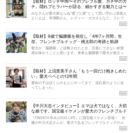
【取材】ロッチ中岡〜そのフレブル愛、ガチ中のガ
チ。隠れブヒラバーが語る、細かすぎる魅力とは〜
【前編】
みなさんが愛犬家ならぬ“愛ブヒ家”として思い浮かぶ芸能人
といえば、草彅剛さん、レディー・ガガさんなど、フレブ
ルを飼っている方が多いと思います。が、ロッチ中岡さん
取材
も、じつは大のフレブルラバーだというのをご存知です
か？ フレブルを飼っていないのにもかかわらず、中岡さ
【取材】9歳で脳腫瘍を発症し「4年7ヶ月間」生
んのインスタグラムを覗くと、たくさんのフレブルアカウ
存。フレンチブルドッグ・桃太郎の奇跡と軌跡
ントがフォローされていて、わが『FRENCH BULLDOG
LIFE』モデルのnicoやトーラスも、その中の一頭。
愛犬が「脳腫瘍」と診断されたとき、言葉にできない絶望
そんな中岡さんに、フレブルの魅力を語っていただきまし
感を味わうことと思います。筆者も脳腫瘍で愛犬が旅立っ
た。そのブヒ愛っぷりは、思ってた以上！ ガチ中のガチ
たひとり。だからこそ、どれほど厄介で困難な病気かを理
取材
でした!?
解をしているつもりです。「発症から1年生存すれば素晴ら
しい」とされるこの病気。
【取材】上沼恵美子さん「もう一回だけ抱きしめた
ところが、フレンチブルドッグの桃太郎は9歳で脳腫瘍を発
い」愛犬ベベとの12年間
症し、なんと4年7ヶ月間も生き抜いたのです。旅立ったと
きの年齢は13歳と11ヶ月、レジェンド級のレジェンドでし
運命の子はぼくらのもとにやってきて、流れ星のように去
た。さらには、治療後3年間は一度も発作が起きなかったと
ってしまった。
いいます。
その悲しみを語ることはなかなかむずかしい。
取材
この事実はフレンチブルドッグだけでなく、脳腫瘍と闘う
けれども、ぼくらはそのことについて考えたいし、泣き出
多くの犬たちに勇気と希望を与えるに違いありません。桃
しそうな飼い主さんを目の前にして、ほんのすこしでも寄
太郎のオーナーである佐藤さんご夫婦に、治療の選択やケ
【中川大志インタビュー】エマは犬ではなく、大切
り添いたいと思う。
アについて詳しくお話しをうかがいました。
な娘です。国宝級イケメンが愛犬のフレンチブルド
その悲しみをいますぐ解消することはできないが、話をき
いて、泣いたり笑ったりするのもいいだろう。
ッグと一緒に登場
『FRENCH BULLDOG LIFE』に国宝級イケメン登場！ 俳
こんな子だった、こんなにいい子だった、ほんとうに愛し
優の中川大志さんが、愛犬であるフレンチブルドッグのエ
ていたと。
マちゃん（2歳の女の子）にメロメロとの情報を聞きつけ、
取材
ぼくらは上沼恵美子さんのご自宅へ伺って、お話をきこう
中川さんを直撃。そのフレブル愛をたっぷり語っていただ