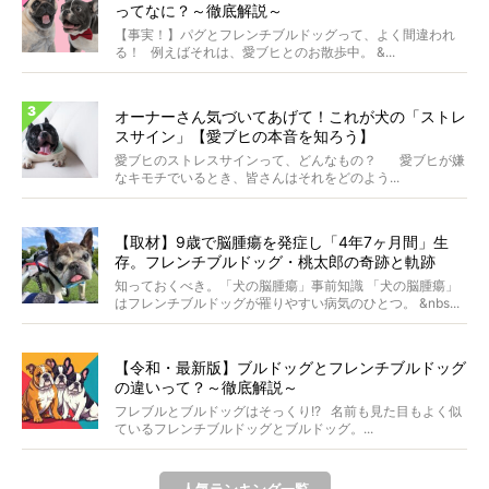
ってなに？～徹底解説～
【事実！】パグとフレンチブルドッグって、よく間違われ
る！ 例えばそれは、愛ブヒとのお散歩中。 &...
オーナーさん気づいてあげて！これが犬の「ストレ
スサイン」【愛ブヒの本音を知ろう】
愛ブヒのストレスサインって、どんなもの？ 愛ブヒが嫌
なキモチでいるとき、皆さんはそれをどのよう...
【取材】9歳で脳腫瘍を発症し「4年7ヶ月間」生
存。フレンチブルドッグ・桃太郎の奇跡と軌跡
知っておくべき。「犬の脳腫瘍」事前知識 「犬の脳腫瘍」
はフレンチブルドッグが罹りやすい病気のひとつ。 &nbs...
【令和・最新版】ブルドッグとフレンチブルドッグ
の違いって？～徹底解説～
フレブルとブルドッグはそっくり!? 名前も見た目もよく似
ているフレンチブルドッグとブルドッグ。...