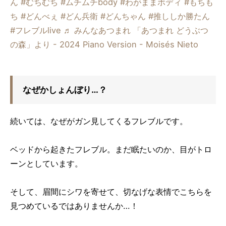
ん
#むちむち
#ムチムチbody
#わがままボディ
#もちも
ち
#どんべぇ
#どん兵衛
#どんちゃん
#推ししか勝たん
#フレブルlive
♬ みんなあつまれ 「あつまれ どうぶつ
の森」より - 2024 Piano Version - Moisés Nieto
なぜかしょんぼり…？
続いては、なぜがガン見してくるフレブルです。
ベッドから起きたフレブル。まだ眠たいのか、目がトロ
ーンとしています。
そして、眉間にシワを寄せて、切なげな表情でこちらを
見つめているではありませんか…！