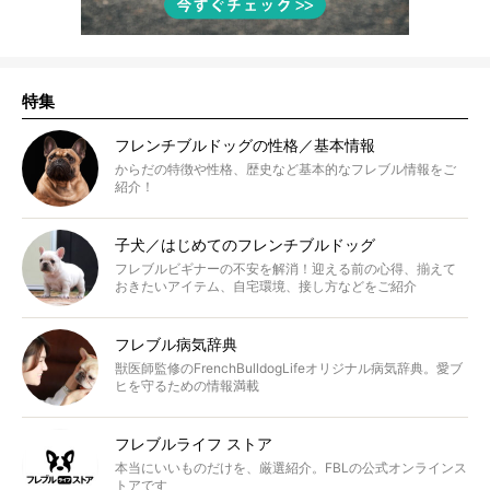
特集
フレンチブルドッグの性格／基本情報
からだの特徴や性格、歴史など基本的なフレブル情報をご
紹介！
子犬／はじめてのフレンチブルドッグ
フレブルビギナーの不安を解消！迎える前の心得、揃えて
おきたいアイテム、自宅環境、接し方などをご紹介
フレブル病気辞典
獣医師監修のFrenchBulldogLifeオリジナル病気辞典。愛ブ
ヒを守るための情報満載
フレブルライフ ストア
本当にいいものだけを、厳選紹介。FBLの公式オンラインス
トアです