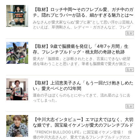
【取材】ロッチ中岡〜そのフレブル愛、ガチ中のガ
チ。隠れブヒラバーが語る、細かすぎる魅力とは〜
【前編】
みなさんが愛犬家ならぬ“愛ブヒ家”として思い浮かぶ芸能人
といえば、草彅剛さん、レディー・ガガさんなど、フレブ
ルを飼っている方が多いと思います。が、ロッチ中岡さん
取材
も、じつは大のフレブルラバーだというのをご存知です
か？ フレブルを飼っていないのにもかかわらず、中岡さ
【取材】9歳で脳腫瘍を発症し「4年7ヶ月間」生
んのインスタグラムを覗くと、たくさんのフレブルアカウ
存。フレンチブルドッグ・桃太郎の奇跡と軌跡
ントがフォローされていて、わが『FRENCH BULLDOG
LIFE』モデルのnicoやトーラスも、その中の一頭。
愛犬が「脳腫瘍」と診断されたとき、言葉にできない絶望
そんな中岡さんに、フレブルの魅力を語っていただきまし
感を味わうことと思います。筆者も脳腫瘍で愛犬が旅立っ
た。そのブヒ愛っぷりは、思ってた以上！ ガチ中のガチ
たひとり。だからこそ、どれほど厄介で困難な病気かを理
取材
でした!?
解をしているつもりです。「発症から1年生存すれば素晴ら
しい」とされるこの病気。
【取材】上沼恵美子さん「もう一回だけ抱きしめた
ところが、フレンチブルドッグの桃太郎は9歳で脳腫瘍を発
い」愛犬ベベとの12年間
症し、なんと4年7ヶ月間も生き抜いたのです。旅立ったと
きの年齢は13歳と11ヶ月、レジェンド級のレジェンドでし
運命の子はぼくらのもとにやってきて、流れ星のように去
た。さらには、治療後3年間は一度も発作が起きなかったと
ってしまった。
いいます。
その悲しみを語ることはなかなかむずかしい。
取材
この事実はフレンチブルドッグだけでなく、脳腫瘍と闘う
けれども、ぼくらはそのことについて考えたいし、泣き出
多くの犬たちに勇気と希望を与えるに違いありません。桃
しそうな飼い主さんを目の前にして、ほんのすこしでも寄
太郎のオーナーである佐藤さんご夫婦に、治療の選択やケ
【中川大志インタビュー】エマは犬ではなく、大切
り添いたいと思う。
アについて詳しくお話しをうかがいました。
な娘です。国宝級イケメンが愛犬のフレンチブルド
その悲しみをいますぐ解消することはできないが、話をき
いて、泣いたり笑ったりするのもいいだろう。
ッグと一緒に登場
『FRENCH BULLDOG LIFE』に国宝級イケメン登場！ 俳
こんな子だった、こんなにいい子だった、ほんとうに愛し
優の中川大志さんが、愛犬であるフレンチブルドッグのエ