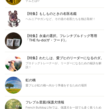
テムとは!?
【特集】もしものときの名医名鑑
ヘルニアやガンなど、その道の名医たちを独占取材！
【特集】永遠の選択。フレンチブルドッグ専用
「THE fu-do(ザ・フード)」
【特集】わたしは、愛ブヒのリーダーになるのダ。
プロドッグトレーナーが、リーダーになるための秘訣を解
説！
虹の橋
愛ブヒが虹の橋へ向かう準備をするための場所
フレブル里親/保護犬情報
French Bulldog Lifeでは、保護犬を一頭でも多く救うため