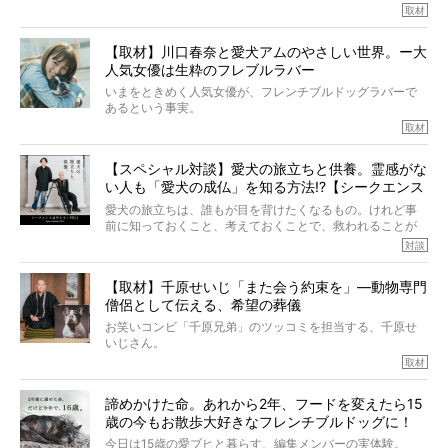
ていたと。
マちゃん（2歳の女の子）にメロメロとの情報を聞きつけ、
取材
ぼくらは上沼恵美子さんのご自宅へ伺って、お話をきこう
中川さんを直撃。そのフレブル愛をたっぷり語っていただ
と思った。
きました。他のフレブルオーナーさん同様、濃すぎる親バ
【取材】川口春奈と愛犬アムのやさしい世界。ー大
カエピソードが次から次へと飛び出しました。
人気女優は生粋のフレブルラバー
いまをときめく人気女優が、フレンチブルドッグラバーで
あるという事実。
そうです、その人は川口春奈さん。
取材
アムちゃんというパイドの女の子と暮らしています。
話を聞けば聞くほど、そして春奈さんとアムちゃんのやり
【スペシャル対談】愛犬の旅立ちと供養。霊感がな
とりを目の当たりにするほどに、そのフレンチブルドッグ
い人も「愛犬の成仏」を知る方法!?【シークエンス
愛がわたしたちのそれとまったく同じであることに、なん
だかうれしくなってしまったのでした。
はやとも×PELI】
愛犬の旅立ちは、誰もが目を背けたくなるもの。けれど事
春奈さんとアムちゃんのすてきな暮らしを、BUHI編集長の
前に知っておくこと、考えておくことで、救われることが
小西がいつくしみながら、切り取らせていただきます。
たくさんあります。
対談
今回は、お盆スペシャル企画。世間が認めるほどの霊視能
【取材】千原せいじ「また会う約束を」―動物専門
力をもつお笑い芸人「シークエンスはやとも」さんに、愛
僧侶として伝える、希望の葬儀
犬の旅立ちや供養についてインタビュー。
インタビュアー兼対談相手は、大の犬好きで心霊分野の知
お笑いコンビ「千原兄弟」のツッコミを担当する、千原せ
識にも長けているPELIさん。
いじさん。
取材
「愛犬が旅立ったあと、ベッドやおもちゃはどうすればい
今年で結成35周年を迎え、芸人としての活躍も目覚ましい
い？」「お骨はどうするべき？」「お花やお線香は喜んで
中、2024年5月に動物専門僧侶になり世間を驚かせまし
くれる？」
諦めかけた命。あれから2年、フードを変えたら15
た。
さらには、霊感がない人でも愛犬が成仏したことを知る方
歳の今もお散歩大好きなフレンチブルドッグに！
僧侶としての名は「靖賢（せいけん）」。
法まで。
当時54歳という年齢にして、なぜ動物専門僧侶という道を
今日は15歳の愛ブヒと暮らす、編集メンバーの実体験。