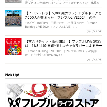
選んだのか。
愛ブヒは二年前からすべてのフードが合わなくなり体重が
お笑い芸人だからこそ暗くなりすぎない、むしろ心がスッ
また、愛犬の旅立ちとどのように向き合うべきなのか。
激減。検査をしても異常はなく「年齢のせいですね…」と言
と軽くなる。
「動物専門僧侶」という立場で、お話しをうかがいまし
われてしまいました。
永久保存版のスペシャル対談です！
【イベントレポ】5,000頭のフレンチブルドッグと
た。
もう諦めるしかないのかな…そんなとき、我が家に届いたの
7,000人が集まった「フレブルLIVE2024」の全
が「THE fu-do(ザ・フード)」の試食品でした。
貌！
そして「THE fu-do(ザ・フード)」を食べつづけて二年、愛
11/9(土)-10(日)の二日間にわたって開催された『French
ブヒは15歳になり、今も元気にお散歩をしています。
Bulldog LIVE 2024（フレブルLIVE）』。
今回は、二年前の絶望から今までを包み隠さず、時系列で
今年はのべ5,000頭のフレンチブルドッグと7,000人のフレ
フレブルLIVE
お話しさせていただきます。
ブルオーナーが集まりました！
【前売りチケット販売開始！】フレブルLIVE 2025
day1の司会はフレブルラバーのロッチさん。day2の音楽フ
は、11/8(土)9(日)開催！スチャダラパーによるテー
ェスには世代ど真ん中のPUFFYが出演するなど、例年以上
に豪華なラインナップ。
マソング制作も決定
『French Bulldog LIVE 2025（フレブルLIVE）』の開催
北は北海道、南は鹿児島県から。全国のフレンチブルドッ
は、11/8(土)-9(日)の2days！
グが一堂に会した「フレブルLIVE2024」の模様を、詳しく
お得な前売りチケット、いよいよ販売スタートです！
フレブルLIVE
お届けです！
さらに今年はビッグニュースが。
なんと、ヒップホップグループ「スチャダラパー」がフレ
最後には2025年の情報もありますので、要チェックでござ
ブルLIVEのテーマソングを制作してくれることになりまし
います！
た！
Pick Up!
テーマソングの情報やお得な前売りチケットの販売情報な
ど、内容盛りだくさんでお送りしていますので、最後まで
お見逃しなく！