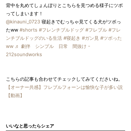
背中を丸めてしょんぼりとこちらを見つめる様子にツボ
ってしまいます！
@kinauni_0723
寝起きでむっちゃ見てくる犬がツボっ
たww
#shorts
#フレンチブルドッグ
#フレブル
#フレ
ンチブルドッグのいる生活
#寝起き
#ガン見
#ツボった
ww
♬ 劇伴 シンプル 日常 間抜け -
212soundworks
こちらの記事も合わせてチェックしてみてくださいね。
【オーナー共感】フレブルフォーンは愉快な子が多い説
【動画】
いいなと思ったらシェア