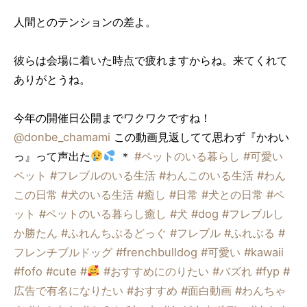
人間とのテンションの差よ。
彼らは会場に着いた時点で疲れますからね。来てくれて
ありがとうね。
今年の開催日公開までワクワクですね！
@donbe_chamami
この動画見返してて思わず『かわい
っ』って声出た
＊
#ペットのいる暮らし
#可愛い
ペット
#フレブルのいる生活
#わんこのいる生活
#わん
この日常
#犬のいる生活
#癒し
#日常
#犬との日常
#ペ
ット
#ペットのいる暮らし癒し
#犬
#dog
#フレブルし
か勝たん
#ふれんちぶるどっぐ
#フレブル
#ふれぶる
#
フレンチブルドッグ
#frenchbulldog
#可愛い
#kawaii
#fofo
#cute
#
#おすすめにのりたい
#バズれ
#fyp
#
広告で有名になりたい
#おすすめ
#面白動画
#わんちゃ