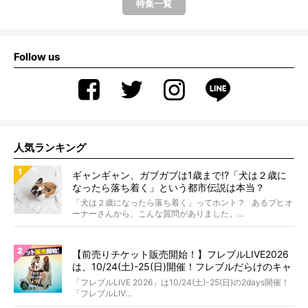
特集一覧
Follow us
人気ランキング
ギャンギャン、ガブガブは1歳まで!?「犬は２歳に
なったら落ち着く」という都市伝説は本当？
「犬は２歳になったら落ち着く」ってホント？ あるブヒオ
ーナーさんから、こんな質問がありました。...
【前売りチケット販売開始！】フレブルLIVE2026
は、10/24(土)-25(日)開催！フレブルだらけのキャ
ンプ・前夜祭・バスプランも新登場!?
「フレブルLIVE 2026」は10/24(土)-25(日)の2days開催！
「フレブルLIV...