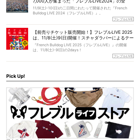
7,000人が集まった「フレブルLIVE2024」の全
が「THE fu-do(ザ・フード)」の試食品でした。
貌！
そして「THE fu-do(ザ・フード)」を食べつづけて二年、愛
11/9(土)-10(日)の二日間にわたって開催された『French
ブヒは15歳になり、今も元気にお散歩をしています。
Bulldog LIVE 2024（フレブルLIVE）』。
今回は、二年前の絶望から今までを包み隠さず、時系列で
今年はのべ5,000頭のフレンチブルドッグと7,000人のフレ
フレブルLIVE
お話しさせていただきます。
ブルオーナーが集まりました！
【前売りチケット販売開始！】フレブルLIVE 2025
day1の司会はフレブルラバーのロッチさん。day2の音楽フ
は、11/8(土)9(日)開催！スチャダラパーによるテー
ェスには世代ど真ん中のPUFFYが出演するなど、例年以上
に豪華なラインナップ。
マソング制作も決定
『French Bulldog LIVE 2025（フレブルLIVE）』の開催
北は北海道、南は鹿児島県から。全国のフレンチブルドッ
は、11/8(土)-9(日)の2days！
グが一堂に会した「フレブルLIVE2024」の模様を、詳しく
お得な前売りチケット、いよいよ販売スタートです！
フレブルLIVE
お届けです！
さらに今年はビッグニュースが。
なんと、ヒップホップグループ「スチャダラパー」がフレ
最後には2025年の情報もありますので、要チェックでござ
ブルLIVEのテーマソングを制作してくれることになりまし
います！
た！
Pick Up!
テーマソングの情報やお得な前売りチケットの販売情報な
ど、内容盛りだくさんでお送りしていますので、最後まで
お見逃しなく！