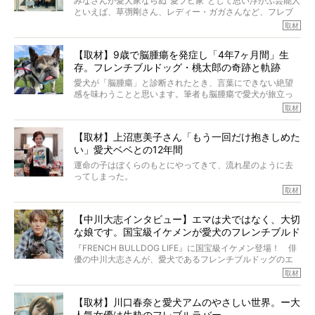
みなさんが愛犬家ならぬ“愛ブヒ家”として思い浮かぶ芸能人
といえば、草彅剛さん、レディー・ガガさんなど、フレブ
ルを飼っている方が多いと思います。が、ロッチ中岡さん
取材
も、じつは大のフレブルラバーだというのをご存知です
か？ フレブルを飼っていないのにもかかわらず、中岡さ
【取材】9歳で脳腫瘍を発症し「4年7ヶ月間」生
んのインスタグラムを覗くと、たくさんのフレブルアカウ
存。フレンチブルドッグ・桃太郎の奇跡と軌跡
ントがフォローされていて、わが『FRENCH BULLDOG
LIFE』モデルのnicoやトーラスも、その中の一頭。
愛犬が「脳腫瘍」と診断されたとき、言葉にできない絶望
そんな中岡さんに、フレブルの魅力を語っていただきまし
感を味わうことと思います。筆者も脳腫瘍で愛犬が旅立っ
た。そのブヒ愛っぷりは、思ってた以上！ ガチ中のガチ
たひとり。だからこそ、どれほど厄介で困難な病気かを理
取材
でした!?
解をしているつもりです。「発症から1年生存すれば素晴ら
しい」とされるこの病気。
【取材】上沼恵美子さん「もう一回だけ抱きしめた
ところが、フレンチブルドッグの桃太郎は9歳で脳腫瘍を発
い」愛犬ベベとの12年間
症し、なんと4年7ヶ月間も生き抜いたのです。旅立ったと
きの年齢は13歳と11ヶ月、レジェンド級のレジェンドでし
運命の子はぼくらのもとにやってきて、流れ星のように去
た。さらには、治療後3年間は一度も発作が起きなかったと
ってしまった。
いいます。
その悲しみを語ることはなかなかむずかしい。
取材
この事実はフレンチブルドッグだけでなく、脳腫瘍と闘う
けれども、ぼくらはそのことについて考えたいし、泣き出
多くの犬たちに勇気と希望を与えるに違いありません。桃
しそうな飼い主さんを目の前にして、ほんのすこしでも寄
太郎のオーナーである佐藤さんご夫婦に、治療の選択やケ
【中川大志インタビュー】エマは犬ではなく、大切
り添いたいと思う。
アについて詳しくお話しをうかがいました。
な娘です。国宝級イケメンが愛犬のフレンチブルド
その悲しみをいますぐ解消することはできないが、話をき
いて、泣いたり笑ったりするのもいいだろう。
ッグと一緒に登場
『FRENCH BULLDOG LIFE』に国宝級イケメン登場！ 俳
こんな子だった、こんなにいい子だった、ほんとうに愛し
優の中川大志さんが、愛犬であるフレンチブルドッグのエ
ていたと。
マちゃん（2歳の女の子）にメロメロとの情報を聞きつけ、
取材
ぼくらは上沼恵美子さんのご自宅へ伺って、お話をきこう
中川さんを直撃。そのフレブル愛をたっぷり語っていただ
と思った。
きました。他のフレブルオーナーさん同様、濃すぎる親バ
【取材】川口春奈と愛犬アムのやさしい世界。ー大
カエピソードが次から次へと飛び出しました。
人気女優は生粋のフレブルラバー