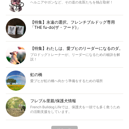
ヘルニアやガンなど、その道の名医たちを独占取材！
【特集】永遠の選択。フレンチブルドッグ専用
「THE fu-do(ザ・フード)」
【特集】わたしは、愛ブヒのリーダーになるのダ。
プロドッグトレーナーが、リーダーになるための秘訣を解
説！
虹の橋
愛ブヒが虹の橋へ向かう準備をするための場所
フレブル里親/保護犬情報
French Bulldog Lifeでは、保護犬を一頭でも多く救うため
の活動支援をしています。