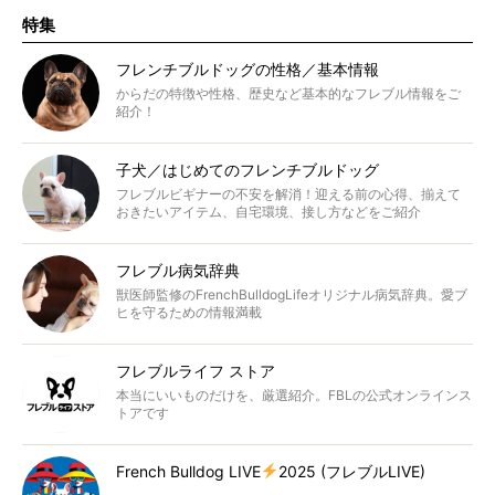
特集
フレンチブルドッグの性格／基本情報
からだの特徴や性格、歴史など基本的なフレブル情報をご
紹介！
子犬／はじめてのフレンチブルドッグ
フレブルビギナーの不安を解消！迎える前の心得、揃えて
おきたいアイテム、自宅環境、接し方などをご紹介
フレブル病気辞典
獣医師監修のFrenchBulldogLifeオリジナル病気辞典。愛ブ
ヒを守るための情報満載
フレブルライフ ストア
本当にいいものだけを、厳選紹介。FBLの公式オンラインス
トアです
French Bulldog LIVE
2025 (フレブルLIVE)