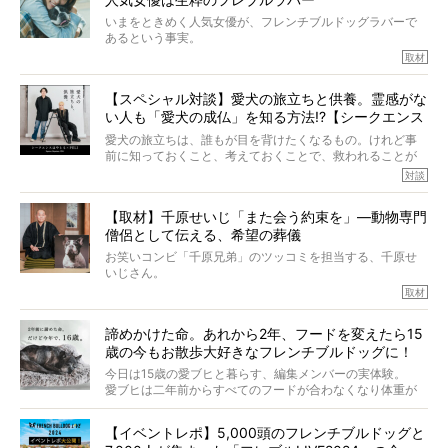
いまをときめく人気女優が、フレンチブルドッグラバーで
あるという事実。
そうです、その人は川口春奈さん。
取材
アムちゃんというパイドの女の子と暮らしています。
話を聞けば聞くほど、そして春奈さんとアムちゃんのやり
【スペシャル対談】愛犬の旅立ちと供養。霊感がな
とりを目の当たりにするほどに、そのフレンチブルドッグ
い人も「愛犬の成仏」を知る方法!?【シークエンス
愛がわたしたちのそれとまったく同じであることに、なん
だかうれしくなってしまったのでした。
はやとも×PELI】
愛犬の旅立ちは、誰もが目を背けたくなるもの。けれど事
春奈さんとアムちゃんのすてきな暮らしを、BUHI編集長の
前に知っておくこと、考えておくことで、救われることが
小西がいつくしみながら、切り取らせていただきます。
たくさんあります。
対談
今回は、お盆スペシャル企画。世間が認めるほどの霊視能
【取材】千原せいじ「また会う約束を」―動物専門
力をもつお笑い芸人「シークエンスはやとも」さんに、愛
僧侶として伝える、希望の葬儀
犬の旅立ちや供養についてインタビュー。
インタビュアー兼対談相手は、大の犬好きで心霊分野の知
お笑いコンビ「千原兄弟」のツッコミを担当する、千原せ
識にも長けているPELIさん。
いじさん。
取材
「愛犬が旅立ったあと、ベッドやおもちゃはどうすればい
今年で結成35周年を迎え、芸人としての活躍も目覚ましい
い？」「お骨はどうするべき？」「お花やお線香は喜んで
中、2024年5月に動物専門僧侶になり世間を驚かせまし
くれる？」
諦めかけた命。あれから2年、フードを変えたら15
た。
さらには、霊感がない人でも愛犬が成仏したことを知る方
歳の今もお散歩大好きなフレンチブルドッグに！
僧侶としての名は「靖賢（せいけん）」。
法まで。
当時54歳という年齢にして、なぜ動物専門僧侶という道を
今日は15歳の愛ブヒと暮らす、編集メンバーの実体験。
選んだのか。
愛ブヒは二年前からすべてのフードが合わなくなり体重が
お笑い芸人だからこそ暗くなりすぎない、むしろ心がスッ
また、愛犬の旅立ちとどのように向き合うべきなのか。
激減。検査をしても異常はなく「年齢のせいですね…」と言
と軽くなる。
「動物専門僧侶」という立場で、お話しをうかがいまし
われてしまいました。
永久保存版のスペシャル対談です！
【イベントレポ】5,000頭のフレンチブルドッグと
た。
もう諦めるしかないのかな…そんなとき、我が家に届いたの