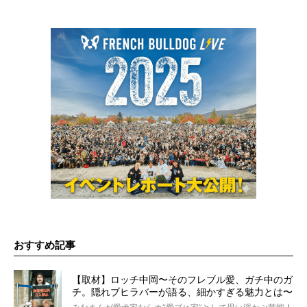
おすすめ記事
【取材】ロッチ中岡〜そのフレブル愛、ガチ中のガ
チ。隠れブヒラバーが語る、細かすぎる魅力とは〜
【前編】