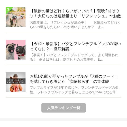
【散歩の量はどれくらいがいいの？】朝晩2回はウ
ソ！大切なのは運動量より「リフレッシュ」〜お散
歩にまつわる疑問FAQつき〜
お散歩量は、リフレッシュが決め手！ お散歩ってどれく
らいの量をしたらいいのか迷いませんか？ よ...
【令和・最新版】パグとフレンチブルドッグの違い
ってなに？～徹底解説～
【事実！】パグとフレンチブルドッグって、よく間違われ
る！ 例えばそれは、愛ブヒとのお散歩中。 &...
お肌(皮膚)が弱かったフレブルが「7種のフード」
を試して行き着いた「病院知らず」の実体験
フレブルライフ歴15年で感じた、フレンチブルドッグの個
性。 フレンチブルドッグと暮らしはじめて15年になる筆
者...
人気ランキング一覧